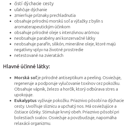
čistí dýchacie cesty
uľahčuje dýchanie
zmierňuje príznaky prechladnutia
obsahuje prírodnú morskú soľ a výťažky z bylín s
aromaterapeutickým účinkom
obsahuje prírodné oleje s intenzívnou arómou
neobsahuje parabény ani konzervačné látky
neobsahuje parafín, silikón, minerálne oleje, ktoré majú
negatívny vplyv na životné prostredie
netestované na zvieratách
Hlavné účinné látky:
Morská soľ
je prírodné antiseptikum a peeling. Osviežuje,
regeneruje a podporuje vylučovanie toxínov cez pokožku.
Obsahuje vápnik, železo a horčík, ktorý odbúrava stres a
upokojuje.
Eukalyptus
vyživuje pokožku. Priaznivo pôsobí na dýchacie
cesty. Uvoľňuje sliznicu a upchatý nos. Má osviežujúce a
čistiace účinky. Stimuluje krvný obeh. Priaznivo pôsobí pri
bolestiach svalov. Osviežuje a povzbudzuje, napomáha
relaxácii organizmu.