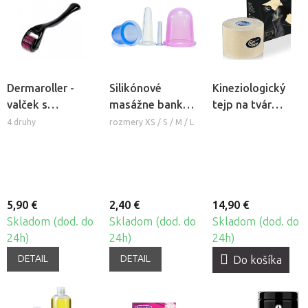
Dermaroller -
Silikónové
Kineziologický
valček s
masážne banky
tejp na tvár
mikroihlami
Fabulo Bell
CureTape®
4 druhy
rozmery XS / S / M / L
Beauty
5,90 €
2,40 €
14,90 €
Skladom (dod. do
Skladom (dod. do
Skladom (dod. do
24h)
24h)
24h)
DETAIL
DETAIL
Do košíka