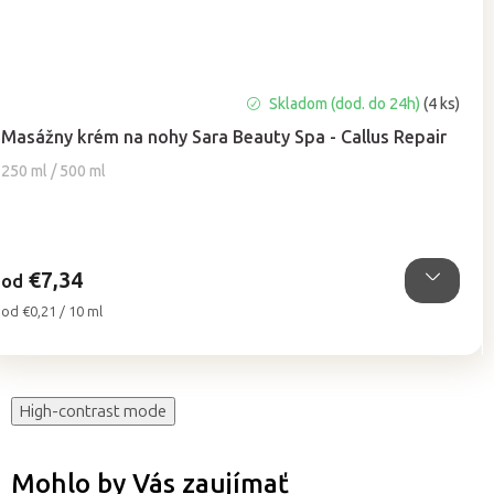
Priemerné
Skladom (dod. do 24h)
(4 ks)
hodnotenie
Masážny krém na nohy Sara Beauty Spa - Callus Repair
produktu
je
250 ml / 500 ml
5,0
z
5
hviezdičiek.
€7,34
od
Jednotková
od €0,21 / 10 ml
cena:
High-contrast mode
Mohlo by Vás zaujímať