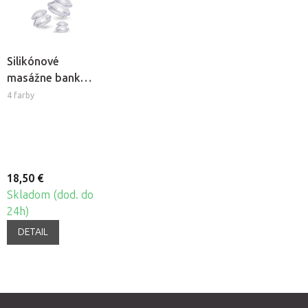
Silikónové
masážne banky
Fabulo
4 farby
Mushroom -
sada, 4ks
18,50 €
Skladom (dod. do
24h)
DETAIL