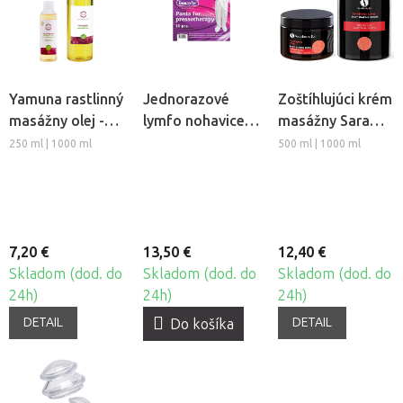
Yamuna rastlinný
Jednorazové
Zoštíhlujúci krém
masážny olej -
lymfo nohavice z
masážny Sara
Hrozno
netkanej textílie
Beauty Spa -
250 ml | 1000 ml
500 ml | 1000 ml
Beautyfor®, 10ks
Thermo Chili
7,20 €
13,50 €
12,40 €
Skladom (dod. do
Skladom (dod. do
Skladom (dod. do
24h)
24h)
24h)
DETAIL
DETAIL
Do košíka