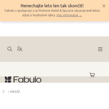
Prejsť
Nenechajte leto len tak skončiť!
na
Fabulo v spolupráci s Le Primore Hotel & Spa pre vás pripravili letnú
obsah
súťaž o hodnotné výhry.
Viac informácie →
NÁKUPNÝ
KOŠÍK
Domov
MASÁŽ