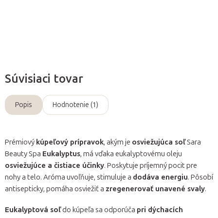
Opýtať sa
Súvisiaci tovar
Popis
Hodnotenie (1)
Prémiový
kúpeľový prípravok
, akým je
osviežujúca soľ
Sara
Beauty Spa
Eukalyptus
, má vďaka eukalyptovému oleju
osviežujúce a čistiace účinky
. Poskytuje príjemný pocit pre
nohy a telo. Aróma uvoľňuje, stimuluje a
dodáva energiu
. Pôsobí
antisepticky, pomáha osviežiť a
zregenerovať unavené svaly
.
Eukalyptová soľ
do kúpeľa sa odporúča
pri dýchacích