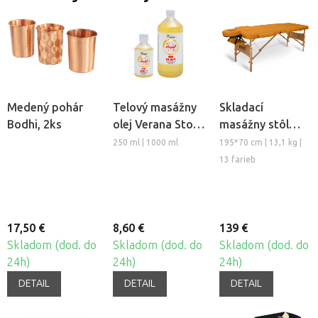
Medený pohár
Telový masážny
Skladací
Bodhi, 2ks
olej Verana Stop
masážny stôl
Celulitíde
TANDEM Basic-2
250 ml | 1000 ml
195*70 cm | 13,1 kg |
13 farieb
17,50 €
8,60 €
139 €
Skladom (dod. do
Skladom (dod. do
Skladom (dod. do
24h)
24h)
24h)
DETAIL
DETAIL
DETAIL