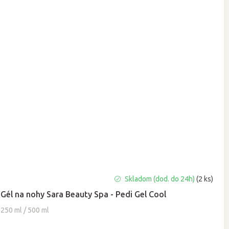
Priemerné
Skladom (dod. do 24h)
(2 ks)
hodnotenie
Gél na nohy Sara Beauty Spa - Pedi Gel Cool
produktu
je
250 ml / 500 ml
5,0