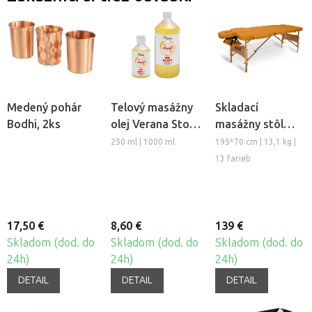
Medený pohár
Telový masážny
Skladací
Bodhi, 2ks
olej Verana Stop
masážny stôl
Celulitíde
TANDEM Basic-2
250 ml | 1000 ml
195*70 cm | 13,1 kg |
13 farieb
17,50 €
8,60 €
139 €
Skladom (dod. do
Skladom (dod. do
Skladom (dod. do
24h)
24h)
24h)
DETAIL
DETAIL
DETAIL