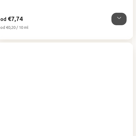
z
5
hviezdičiek.
€7,74
od
Jednotková
od €0,20 / 10 ml
cena: