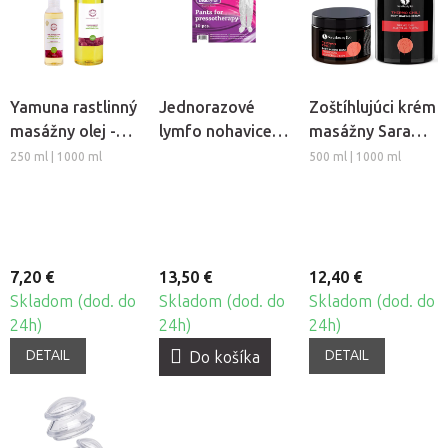
Yamuna rastlinný
Jednorazové
Zoštíhlujúci krém
masážny olej -
lymfo nohavice z
masážny Sara
Hrozno
netkanej textílie
Beauty Spa -
250 ml | 1000 ml
500 ml | 1000 ml
Beautyfor®, 10ks
Thermo Chili
7,20 €
13,50 €
12,40 €
Skladom (dod. do
Skladom (dod. do
Skladom (dod. do
24h)
24h)
24h)
DETAIL
DETAIL
Do košíka