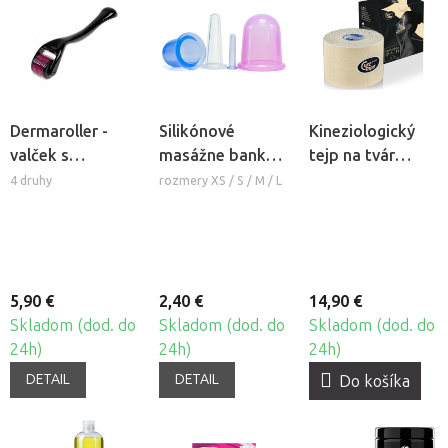
Dermaroller -
Silikónové
Kineziologický
valček s
masážne banky
tejp na tvár
mikroihlami
Fabulo Bell
CureTape®
4 druhy
rozmery XS / S / M / L
Beauty
5,90 €
2,40 €
14,90 €
Skladom (dod. do
Skladom (dod. do
Skladom (dod. do
24h)
24h)
24h)
DETAIL
DETAIL
Do košíka