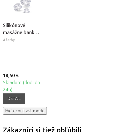
Silikónové
masážne banky
Fabulo
4 farby
Mushroom -
sada, 4ks
18,50 €
Skladom (dod. do
24h)
DETAIL
High-contrast mode
Zákazníci si tiež obľúbili