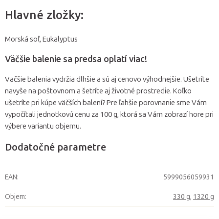
Hlavné zložky:
Morská soľ, Eukalyptus
Väčšie balenie sa predsa oplatí viac!
Väčšie balenia vydržia dlhšie a sú aj cenovo výhodnejšie. Ušetríte
navyše na poštovnom a šetríte aj životné prostredie. Koľko
ušetríte pri kúpe väčších balení? Pre ľahšie porovnanie sme Vám
vypočítali jednotkovú cenu za 100 g, ktorá sa Vám zobrazí hore pri
výbere variantu objemu.
Dodatočné parametre
EAN
:
5999056059931
Objem
:
330 g
,
1320 g