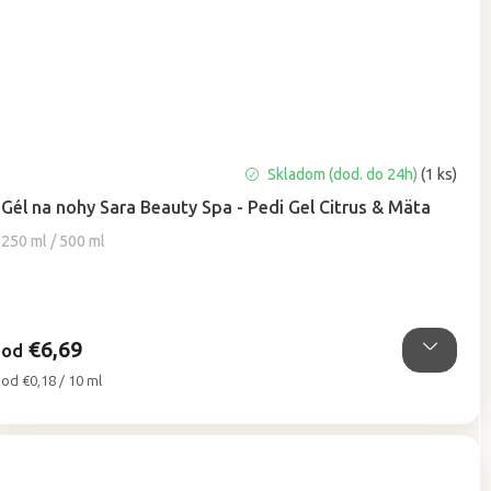
Priemerné
Skladom (dod. do 24h)
(1 ks)
hodnotenie
Gél na nohy Sara Beauty Spa - Pedi Gel Citrus & Mäta
produktu
je
250 ml / 500 ml
5,0
z
5
hviezdičiek.
€6,69
od
Jednotková
od €0,18 / 10 ml
cena: