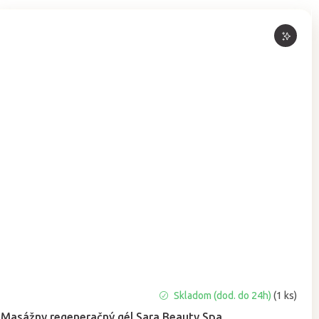
Priemerné
Skladom (dod. do 24h)
(1 ks)
hodnotenie
Masážny regeneračný gél Sara Beauty Spa