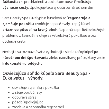
ťažkostiach
, prechladnutí a upchatom nose.
Prečisťuje
dýchacie cesty
. Upokojuje telo aj dušu po náročnom dni.
Sara Beauty Spa Eukalyptus kúpeľová soľ
regeneruje a
zjemňuje pokožku
, uvoľňuje napäté svaly. Teplý kúpeľ
priaznivo pôsobí na krvný obeh
. Napomáha pri liečbe kožných
problémov. Esenciálne oleje sa vstrebávajú pokožkou a cez
dýchacie cesty.
Nechajte sa rozmaznávať a vychutnajte si relaxačný kúpeľ
po
náročnom dni športovania
alebo namáhavej práce, ktorý vedie
k
dokonalému oddychu
.
Osviežujúca soľ do kúpeľa Sara Beauty Spa -
Eukalyptus - výhody:
osviežuje a zjemňuje pokožku
znižuje pocit únavy
odbúrava stres
pôsobí upokojujúco
zahrieva a napomáha regenerácii