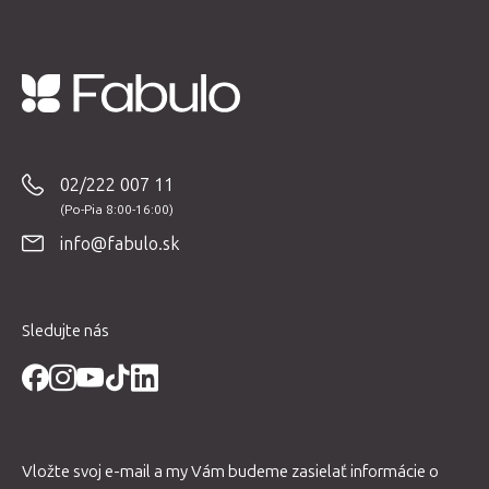
Z
á
p
02/222 007 11
ä
t
info@fabulo.sk
i
e
Sledujte nás
Vložte svoj e-mail a my Vám budeme zasielať informácie o