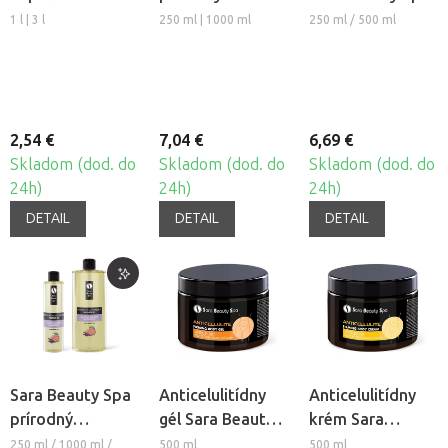
rastlinný
- Mango-
1 l | 3 l
250 ml | 1000 ml
250 ml / 500 ml
masážny olej -
Levanduľa
Levanduľa
2,54 €
7,04 €
6,69 €
Skladom (dod. do
Skladom (dod. do
Skladom (dod. do
24h)
24h)
24h)
DETAIL
DETAIL
DETAIL
Sara Beauty Spa
Anticelulitídny
Anticelulitídny
prírodný
gél Sara Beauty
krém Sara
rastlinný
Spa
Beauty Spa
250 ml / 1000 ml /
500 ml
500 ml