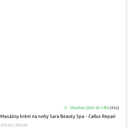
Priemerné
Skladom (dod. do 24h)
(4 ks)
hodnotenie
Masážny krém na nohy Sara Beauty Spa - Callus Repair
produktu
je
250 ml / 500 ml