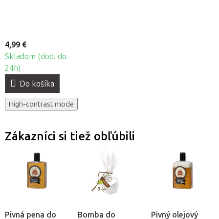
4,99 €
Skladom (dod. do
24h)
Do košíka
High-contrast mode
Zákazníci si tiež obľúbili
Pivná pena do
Bomba do
Pivný olejový