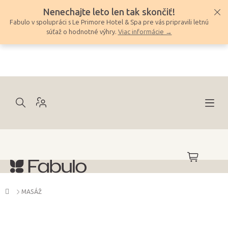
Prejsť
Nenechajte leto len tak skončiť!
na
Fabulo v spolupráci s Le Primore Hotel & Spa pre vás pripravili letnú
obsah
súťaž o hodnotné výhry.
Viac informácie →
NÁKUPNÝ
KOŠÍK
Domov
MASÁŽ