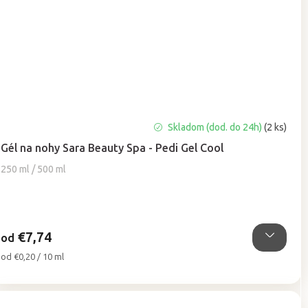
Priemerné
Skladom (dod. do 24h)
(2 ks)
hodnotenie
Gél na nohy Sara Beauty Spa - Pedi Gel Cool
produktu
je
250 ml / 500 ml
5,0
z
5
hviezdičiek.
€7,74
od
Jednotková
od €0,20 / 10 ml
cena: