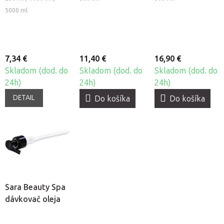
masážny olej -
5000 ml
Mango-
Levanduľa
7,34 €
11,40 €
16,90 €
Skladom (dod. do
Skladom (dod. do
Skladom (dod. do
24h)
24h)
24h)
DETAIL
Do košíka
Do košíka
Sara Beauty Spa
dávkovač oleja