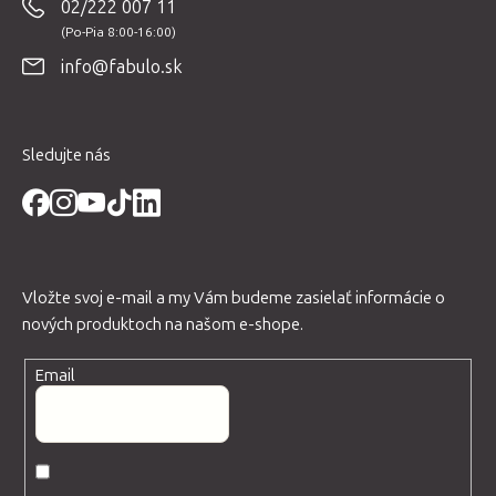
02/222 007 11
ä
t
info@fabulo.sk
i
e
Sledujte nás
Vložte svoj e-mail a my Vám budeme zasielať informácie o
nových produktoch na našom e-shope.
Email