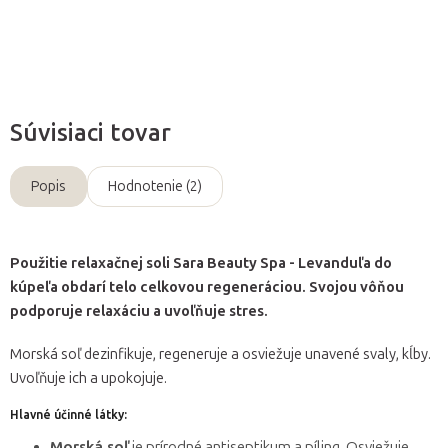
Opýtať sa
Súvisiaci tovar
Popis
Hodnotenie (2)
Použitie relaxačnej soli Sara Beauty Spa - Levanduľa do
kúpeľa obdarí telo celkovou regeneráciou. Svojou vôňou
podporuje relaxáciu a uvoľňuje stres.
Morská soľ dezinfikuje, regeneruje a osviežuje unavené svaly, kĺby.
Uvoľňuje ich a upokojuje.
Hlavné účinné látky:
Morská soľ
je prírodné antiseptikum a píling. Osviežuje,