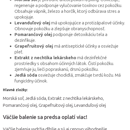
regeneruje a podporuje vylučovanie toxínov cez pokožku.
Obsahuje vápnik, železo a horčík, ktorý odbúrava stres a
upokojuje.
Levanduľový olej
má upokojujúce a protizápalové účinky.
Obnovuje pokožku a zlepšuje obranyschopnosť.
Pomarančový olej
podporuje detoxikáciu tela a
dezinfikuje.
Grapefruitový olej
má antiseptické účinky a osviežuje
pleť.
Extrakt z nechtíka lekárskeho
má dezinfekčné
prostriedky s obsahom účinných látok. Čistí pokožku.
zjemňuje ju, lieči popraskanú, drsnú pokožku.
Jedlá sóda
osviežuje chodidlá, zmäkčuje tvrdú kožu. Má
fungicídny účinok.
Hlavné zložky:
Morská soľ, Jedlá sóda, Extrakt z nechtíka lekárskeho,
Pomarančový olej, Grapefruitový olej, Levanduľový olej
Väčšie balenie sa predsa oplatí viac!
Väčšie balenia vydržia dlhšie a sú aj cenovo výhodnejšie.