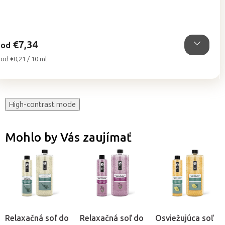
5,0
z
5
hviezdičiek.
€7,34
od
Jednotková
od €0,21 / 10 ml
cena:
High-contrast mode
Mohlo by Vás zaujímať
Relaxačná soľ do
Relaxačná soľ do
Osviežujúca soľ