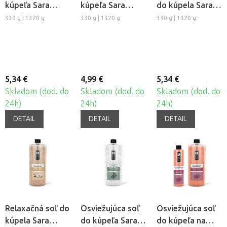
kúpeľa Sara
kúpeľa Sara
do kúpela Sara
Beauty Spa -
Beauty Spa -
Beauty Spa -
330 g | 1320 g
330 g | 1320 g
330 g | 1320 g
Rozmarín-
Arnika a Kostihoj
Citrus-Mäta
Wintergreen
5,34 €
4,99 €
5,34 €
Skladom (dod. do
Skladom (dod. do
Skladom (dod. do
24h)
24h)
24h)
DETAIL
DETAIL
DETAIL
Relaxačná soľ do
Osviežujúca soľ
Osviežujúca soľ
kúpela Sara
do kúpeľa Sara
do kúpeľa na