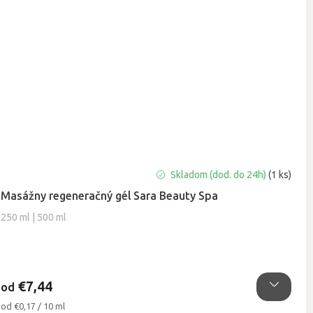
Priemerné
Skladom (dod. do 24h)
(1 ks)
hodnotenie
Masážny regeneračný gél Sara Beauty Spa
produktu
je
250 ml | 500 ml
5,0
z
5
hviezdičiek.
€7,44
od
Jednotková
od €0,17 / 10 ml