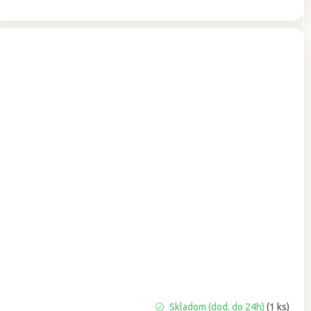
cena:
Priemerné
Skladom (dod. do 24h)
(1 ks)