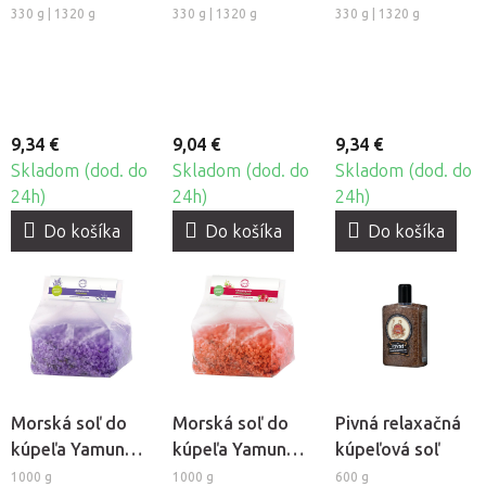
Beauty Spa -
Beauty Spa -
nohy Sara Beauty
330 g | 1320 g
330 g | 1320 g
330 g | 1320 g
Vanilka-Jazmín
Eukalyptus
Spa - Jahoda
9,34 €
9,04 €
9,34 €
Skladom (dod. do
Skladom (dod. do
Skladom (dod. do
24h)
24h)
24h)
Do košíka
Do košíka
Do košíka
Morská soľ do
Morská soľ do
Pivná relaxačná
kúpeľa Yamuna -
kúpeľa Yamuna -
kúpeľová soľ
Levanduľa
Granátové jablko
1000 g
1000 g
600 g