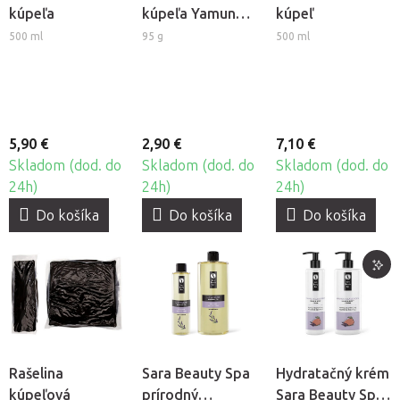
kúpeľa
kúpeľa Yamuna -
kúpeľ
Kokos
500 ml
95 g
500 ml
5,90 €
2,90 €
7,10 €
Skladom (dod. do
Skladom (dod. do
Skladom (dod. do
24h)
24h)
24h)
Do košíka
Do košíka
Do košíka
Rašelina
Sara Beauty Spa
Hydratačný krém
kúpeľová
prírodný
Sara Beauty Spa