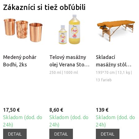
Zákazníci si tiež obľúbili
Medený pohár
Telový masážny
Skladací
Bodhi, 2ks
olej Verana Stop
masážny stôl
Celulitíde
TANDEM Basic-2
250 ml | 1000 ml
195*70 cm | 13,1 kg |
13 farieb
17,50 €
8,60 €
139 €
Skladom (dod. do
Skladom (dod. do
Skladom (dod. do
24h)
24h)
24h)
DETAIL
DETAIL
DETAIL