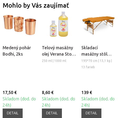
Mohlo by Vás zaujímať
Medený pohár
Telový masážny
Skladací
Bodhi, 2ks
olej Verana Stop
masážny stôl
Celulitíde
TANDEM Basic-2
250 ml | 1000 ml
195*70 cm | 13,1 kg |
13 farieb
17,50 €
8,60 €
139 €
Skladom (dod. do
Skladom (dod. do
Skladom (dod. do
24h)
24h)
24h)
DETAIL
DETAIL
DETAIL