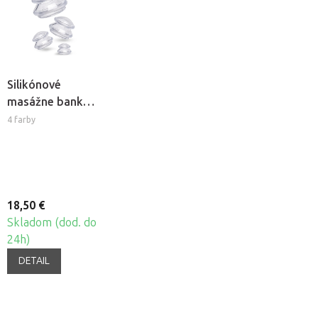
Silikónové
masážne banky
Fabulo
4 farby
Mushroom -
sada, 4ks
18,50 €
Skladom (dod. do
24h)
DETAIL