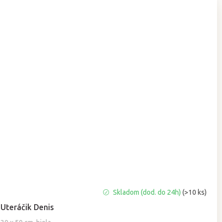
Priemerné
Skladom (dod. do 24h)
(>10 ks)
hodnotenie
Uteráčik Denis
produktu
je