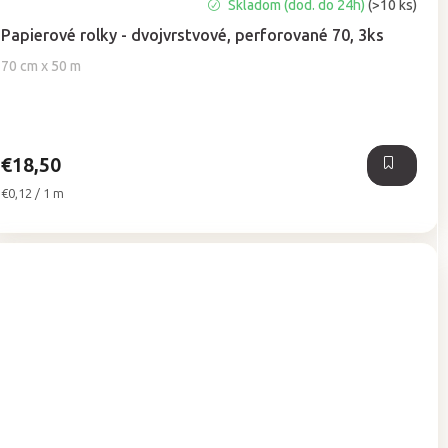
Priemerné
Skladom (dod. do 24h)
(>10 ks)
hodnotenie
Papierové rolky - dvojvrstvové, perforované 70, 3ks
produktu
je
70 cm x 50 m
5,0
z
5
hviezdičiek.
€18,50
Jednotková
€0,12 / 1 m
cena: