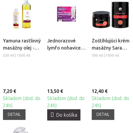
Yamuna rastlinný
Jednorazové
Zoštíhlujúci krém
masážny olej -
lymfo nohavice z
masážny Sara
Hrozno
netkanej textílie
Beauty Spa -
250 ml | 1000 ml
500 ml | 1000 ml
Beautyfor®, 10ks
Thermo Chili
7,20 €
13,50 €
12,40 €
Skladom (dod. do
Skladom (dod. do
Skladom (dod. do
24h)
24h)
24h)
DETAIL
DETAIL
Do košíka