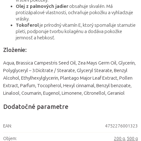
vrstiev pokožky.
Olej z palmových jadier
obsahuje skvalén. Má
protizápalové vlastnosti, ochraňuje pokožku a vyhladzuje
vrásky.
Tokoferol
je prírodný vitamín E, ktorý spomaľuje starnutie
pleti, podporuje tvorbu kolagénu a dodáva pokožke
jemnosť a hebkosť.
Zloženie:
Aqua, Brassica Campestris Seed Oil, Zea Mays Germ Oil, Glycerin,
Polyglyceryl – 3 Dicitrate / Stearate, Glyceryl Stearate, Benzyl
Alcohol, Ethylhexylglycerin, Plantago Major Leaf Extract, Pollen
Extract, Parfum, Tocopherol, Hexyl cinnamal, Benzyl benzoate,
Linalool, Coumarin, Eugenol, Limonene, Citronellol, Geraniol
Dodatočné parametre
EAN
:
4752276001323
Objem
:
200 g
,
500 g