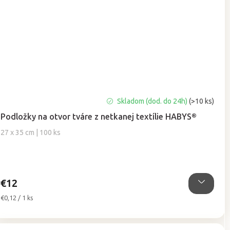
Priemerné
Skladom (dod. do 24h)
(>10 ks)
hodnotenie
Podložky na otvor tváre z netkanej textílie HABYS®
produktu
je
27 x 35 cm | 100 ks
5,0
z
5
hviezdičiek.
€12
Jednotková
€0,12 / 1 ks
cena: