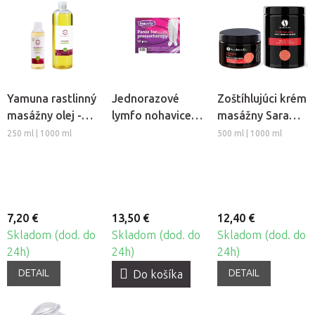
Yamuna rastlinný
Jednorazové
Zoštíhlujúci krém
masážny olej -
lymfo nohavice z
masážny Sara
Hrozno
netkanej textílie
Beauty Spa -
250 ml | 1000 ml
500 ml | 1000 ml
Beautyfor®, 10ks
Thermo Chili
7,20 €
13,50 €
12,40 €
Skladom (dod. do
Skladom (dod. do
Skladom (dod. do
24h)
24h)
24h)
DETAIL
DETAIL
Do košíka