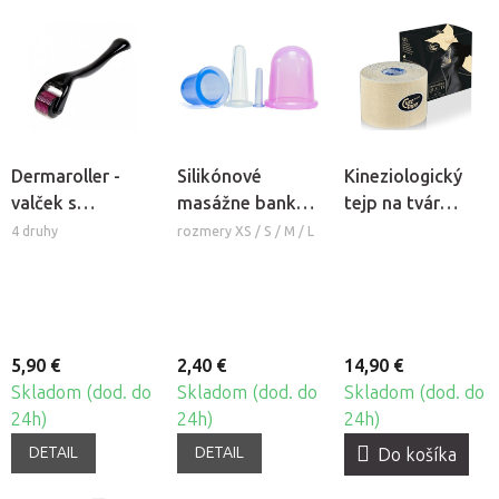
Dermaroller -
Silikónové
Kineziologický
valček s
masážne banky
tejp na tvár
mikroihlami
Fabulo Bell
CureTape®
4 druhy
rozmery XS / S / M / L
Beauty
5,90 €
2,40 €
14,90 €
Skladom (dod. do
Skladom (dod. do
Skladom (dod. do
24h)
24h)
24h)
DETAIL
DETAIL
Do košíka