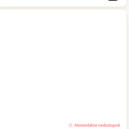
Priemerné
Momentálne nedostupné