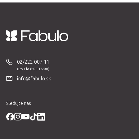
Z
á
p
02/222 007 11
ä
t
info@fabulo.sk
i
e
Sledujte nás