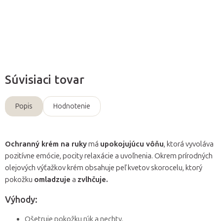
Opýtať sa
Súvisiaci tovar
Popis
Hodnotenie
Ochranný krém na ruky
má
upokojujúcu vôňu
, ktorá vyvoláva
pozitívne emócie, pocity relaxácie a uvoľnenia. Okrem prírodných
olejových výťažkov krém obsahuje peľ kvetov skorocelu, ktorý
pokožku
omladzuje
a
zvlhčuje.
Výhody:
Ošetruje pokožku rúk a nechty.