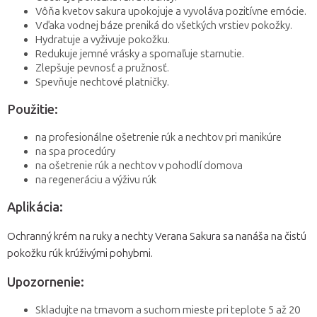
Vôňa kvetov sakura upokojuje a vyvoláva pozitívne emócie.
Vďaka vodnej báze preniká do všetkých vrstiev pokožky.
Hydratuje a vyživuje pokožku.
Redukuje jemné vrásky a spomaľuje starnutie.
Zlepšuje pevnosť a pružnosť.
Spevňuje nechtové platničky.
Použitie:
na profesionálne ošetrenie rúk a nechtov pri manikúre
na spa procedúry
na ošetrenie rúk a nechtov v pohodlí domova
na regeneráciu a výživu rúk
Aplikácia:
Ochranný krém na ruky a nechty Verana Sakura sa nanáša na čistú
pokožku rúk krúživými pohybmi.
Upozornenie:
Skladujte na tmavom a suchom mieste pri teplote 5 až 20