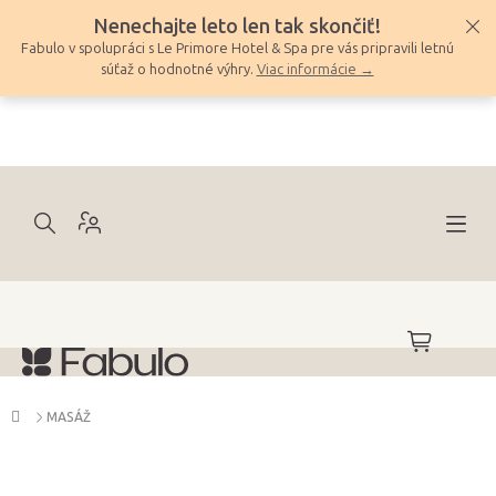
Prejsť
Nenechajte leto len tak skončiť!
na
Fabulo v spolupráci s Le Primore Hotel & Spa pre vás pripravili letnú
obsah
súťaž o hodnotné výhry.
Viac informácie →
NÁKUPNÝ
KOŠÍK
Domov
MASÁŽ