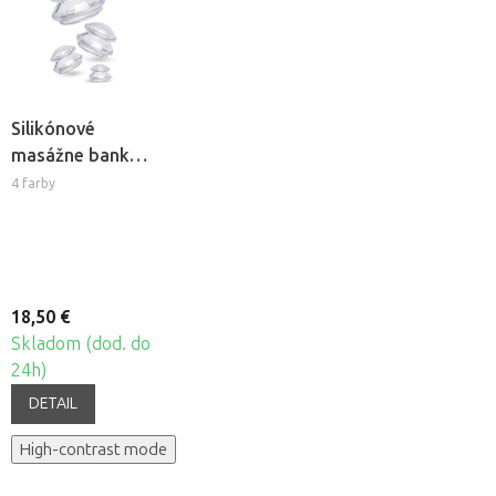
Silikónové
masážne banky
Fabulo
4 farby
Mushroom -
sada, 4ks
18,50 €
Skladom (dod. do
24h)
DETAIL
High-contrast mode