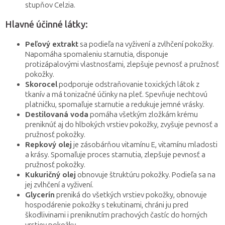
stupňov Celzia.
Hlavné účinné látky:
Peľový extrakt
sa podieľa na vyživení a zvlhčení pokožky.
Napomáha spomaleniu starnutia, disponuje
protizápalovými vlastnosťami, zlepšuje pevnosť a pružnosť
pokožky.
Skorocel
podporuje odstraňovanie toxických látok z
tkanív a má tonizačné účinky na pleť. Spevňuje nechtovú
platničku, spomaľuje starnutie a redukuje jemné vrásky.
Destilovaná voda
pomáha všetkým zložkám krému
preniknúť aj do hlbokých vrstiev pokožky, zvyšuje pevnosť a
pružnosť pokožky.
Repkový olej
je zásobárňou vitamínu E, vitamínu mladosti
a krásy. Spomaľuje proces starnutia, zlepšuje pevnosť a
pružnosť pokožky.
Kukuričný olej
obnovuje štruktúru pokožky. Podieľa sa na
jej zvlhčení a vyživení.
Glycerín
preniká do všetkých vrstiev pokožky, obnovuje
hospodárenie pokožky s tekutinami, chráni ju pred
škodlivinami i preniknutím prachových častíc do horných