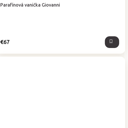
hodnotenie
Parafínová vanička Giovanni
produktu
je
5,0
z
5
hviezdičiek.
€67