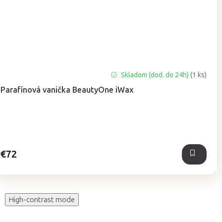
Priemerné
Skladom (dod. do 24h)
(1 ks)
hodnotenie
Parafínová vanička BeautyOne iWax
produktu
je
5,0
z
5
hviezdičiek.
€72
High-contrast mode