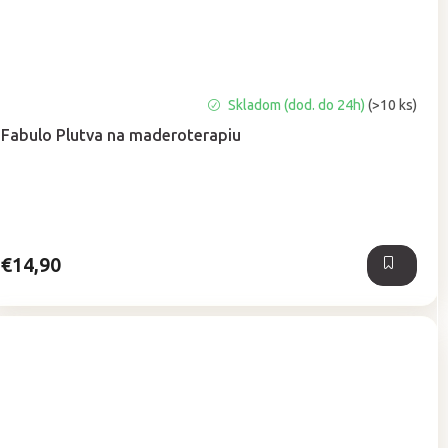
Priemerné
Skladom (dod. do 24h)
(>10 ks)
hodnotenie
Fabulo Plutva na maderoterapiu
produktu
je
5,0
z
5
hviezdičiek.
€14,90