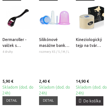
Dermaroller -
Silikónové
Kineziologický
valček s
masážne banky
tejp na tvár
mikroihlami
Fabulo Bell
CureTape®
4 druhy
rozmery XS / S / M / L
Beauty
5,90 €
2,40 €
14,90 €
Skladom (dod. do
Skladom (dod. do
Skladom (dod. do
24h)
24h)
24h)
DETAIL
DETAIL
Do košíka