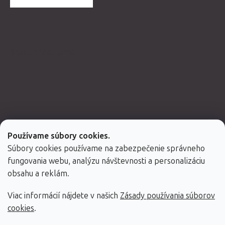
Spolupracujeme
Používame súbory cookies.
Súbory cookies používame na zabezpečenie správneho
fungovania webu, analýzu návštevnosti a personalizáciu
obsahu a reklám.
Viac informácií nájdete v našich
Zásady používania súborov
Vytvoril Shoptet Premium
cookies
.
Copyright 2026
Fabulo.sk
. Všetky práva vyhradené.