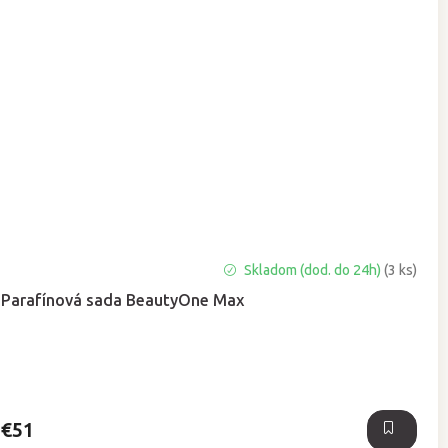
Priemerné
Skladom (dod. do 24h)
(3 ks)
hodnotenie
Parafínová sada BeautyOne Max
produktu
je
5,0
z
5
hviezdičiek.
€51