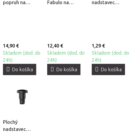
popruh na
Fabulo na
nadstavec
koleno Fabulo
podhlavník, 4ks
Fabulo
Althera 1
14,90 €
12,40 €
1,29 €
Skladom (dod. do
Skladom (dod. do
Skladom (dod. do
24h)
24h)
24h)
Do košíka
Do košíka
Do košíka
Plochý
nadstavec