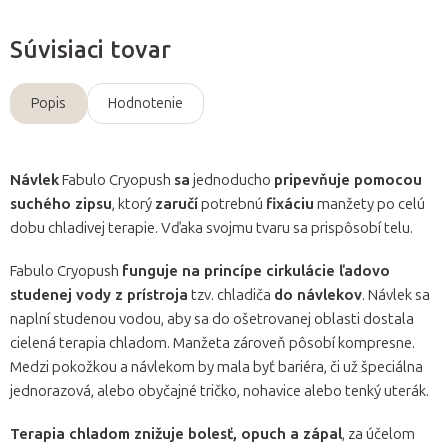
Súvisiaci tovar
Popis
Hodnotenie
Návlek
Fabulo Cryopush
sa
jednoducho
pripevňuje pomocou
suchého zipsu
, ktorý
zaručí
potrebnú
fixáciu
manžety po celú
dobu chladivej terapie. Vďaka svojmu tvaru sa prispôsobí telu.
Fabulo Cryopush
funguje na princípe cirkulácie ľadovo
studenej vody z prístroja
tzv. chladiča
do návlekov
. Návlek sa
naplní studenou vodou, aby sa do ošetrovanej oblasti dostala
cielená terapia chladom. Manžeta zároveň pôsobí kompresne.
Medzi pokožkou a návlekom by mala byť bariéra, či už špeciálna
jednorazová, alebo obyčajné tričko, nohavice alebo tenký uterák.
Terapia chladom znižuje bolesť, opuch a zápal
, za účelom