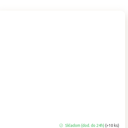
Priemerné
Skladom (dod. do 24h)
(>10 ks)