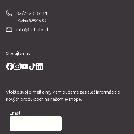
á
p
02/222 007 11
ä
t
info@fabulo.sk
i
e
Sledujte nás
Vložte svoj e-mail a my Vám budeme zasielať informácie o
nových produktoch na našom e-shope.
Email