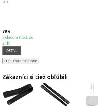
Fabulo AirGo 6
M | L
79 €
Skladom (dod. do
24h)
DETAIL
High-contrast mode
Zákazníci si tiež obľúbili