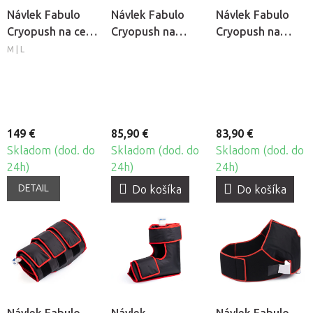
Návlek Fabulo
Návlek Fabulo
Návlek Fabulo
Cryopush na celú
Cryopush na
Cryopush na
nohu
chrbát
koleno 360°
M | L
149 €
85,90 €
83,90 €
Skladom (dod. do
Skladom (dod. do
Skladom (dod. do
24h)
24h)
24h)
DETAIL
Do košíka
Do košíka