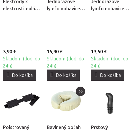
Elektródy k
Jednorazové
Jednorazové
elektrostimulátoru
lymfo nohavice z
lymfo nohavice z
Jumper JPD-
netkanej textílie
netkanej textílie
ES210, 2ks
Quirumed, 10ks
Beautyfor®, 10ks
3,90 €
15,90 €
13,50 €
Skladom (dod. do
Skladom (dod. do
Skladom (dod. do
24h)
24h)
24h)
Do košíka
Do košíka
Do košíka
Polstrovaný
Bavlnený poťah
Prstový