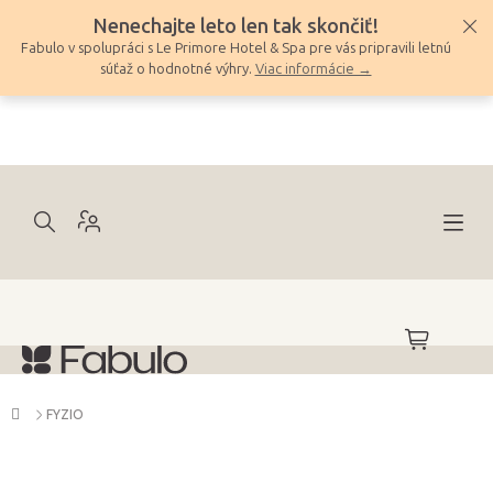
Prejsť
Nenechajte leto len tak skončiť!
na
Fabulo v spolupráci s Le Primore Hotel & Spa pre vás pripravili letnú
obsah
súťaž o hodnotné výhry.
Viac informácie →
NÁKUPNÝ
KOŠÍK
Domov
FYZIO