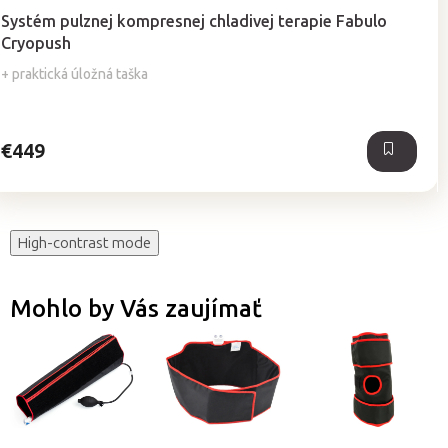
hodnotenie
Systém pulznej kompresnej chladivej terapie Fabulo
produktu
Cryopush
je
5,0
+ praktická úložná taška
z
5
hviezdičiek.
€449
High-contrast mode
Mohlo by Vás zaujímať