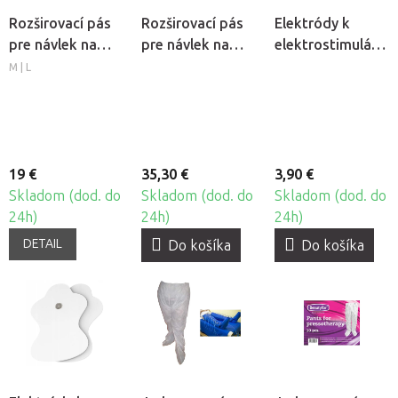
Rozširovací pás
Rozširovací pás
Elektródy k
pre návlek na
pre návlek na
elektrostimuláto
nohu Fabulo
nohu CarePump
TENS/EMS
M | L
AirGo 6, 2ks
Expert8, 2ks
Jumper, 2ks
19 €
35,30 €
3,90 €
Skladom (dod. do
Skladom (dod. do
Skladom (dod. do
24h)
24h)
24h)
DETAIL
Do košíka
Do košíka