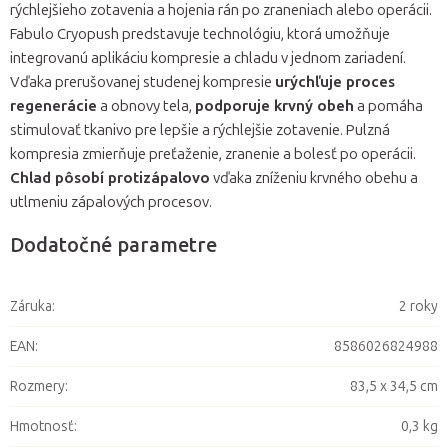
rýchlejšieho zotavenia a hojenia rán po zraneniach alebo operácii.
Fabulo Cryopush predstavuje technológiu, ktorá umožňuje
integrovanú aplikáciu kompresie a chladu v jednom zariadení.
Vďaka prerušovanej studenej kompresie
urýchľuje proces
regenerácie
a obnovy tela,
podporuje krvný obeh
a pomáha
stimulovať tkanivo pre lepšie a rýchlejšie zotavenie. Pulzná
kompresia zmierňuje preťaženie, zranenie a bolesť po operácii.
Chlad pôsobí protizápalovo
vďaka zníženiu krvného obehu a
utlmeniu zápalových procesov.
Dodatočné parametre
Záruka
:
2 roky
EAN
:
8586026824988
Rozmery
:
83,5 x 34,5 cm
Hmotnosť
:
0,3 kg