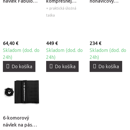
návlek Fabulo
kompresnej
nohavicový
Cryopush
chladivej terapie
návlek Fabulo
+ praktická úložná
Fabulo Cryopush
AirGo 6
taška
64,40 €
449 €
234 €
Skladom (dod. do
Skladom (dod. do
Skladom (dod. do
24h)
24h)
24h)
Do košíka
Do košíka
Do košíka
6-komorový
návlek na pás