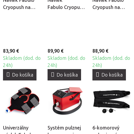
Návlek Fabulo
Návlek
Návlek Fabulo
Cryopush na
Fabulo Cryopush
Cryopush na
nohu
na členok
rameno
83,90 €
89,90 €
88,90 €
Skladom (dod. do
Skladom (dod. do
Skladom (dod. do
24h)
24h)
24h)
Do košíka
Do košíka
Do košíka
Univerzálny
Systém pulznej
6-komorový