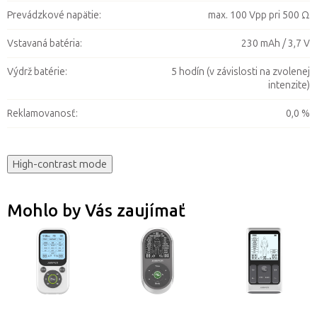
Prevádzkové napätie
:
max. 100 Vpp pri 500 Ω
Vstavaná batéria
:
230 mAh / 3,7 V
Výdrž batérie
:
5 hodín (v závislosti na zvolenej
intenzite)
Reklamovanosť
:
0,0 %
High-contrast mode
Mohlo by Vás zaujímať