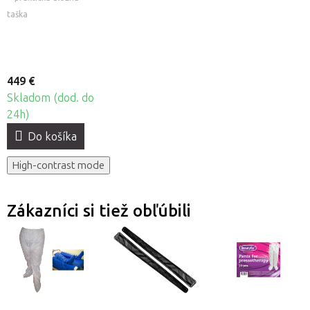
Fabulo Cryopush
taška
449 €
Skladom (dod. do
24h)
Do košíka
High-contrast mode
Zákazníci si tiež obľúbili