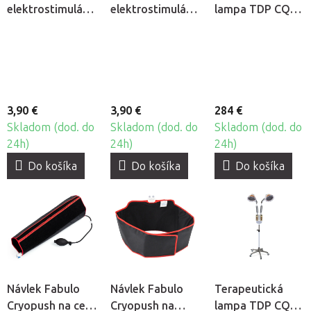
elektrostimulátorom
elektrostimulátoru
lampa TDP CQ-
TENS/EMS
Jumper JPD-
36 s minerálnou
Jumper, 2ks
ES210, 2ks
platňou (CX110)
3,90 €
3,90 €
284 €
Skladom (dod. do
Skladom (dod. do
Skladom (dod. do
24h)
24h)
24h)
Do košíka
Do košíka
Do košíka
Návlek Fabulo
Návlek Fabulo
Terapeutická
Cryopush na celú
Cryopush na
lampa TDP CQ-