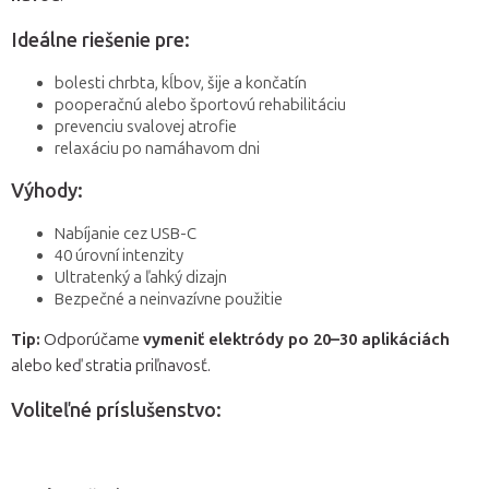
Ideálne riešenie pre:
bolesti chrbta, kĺbov, šije a končatín
pooperačnú alebo športovú rehabilitáciu
prevenciu svalovej atrofie
relaxáciu po namáhavom dni
Výhody:
Nabíjanie cez USB-C
40 úrovní intenzity
Ultratenký a ľahký dizajn
Bezpečné a neinvazívne použitie
Tip:
Odporúčame
vymeniť elektródy po 20–30 aplikáciách
alebo keď stratia priľnavosť.
Voliteľné príslušenstvo: