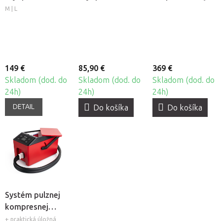
nohu
chrbát
33 s minerálnou
M | L
platňou (CX111)
149 €
85,90 €
369 €
Skladom (dod. do
Skladom (dod. do
Skladom (dod. do
24h)
24h)
24h)
DETAIL
Do košíka
Do košíka
Systém pulznej
kompresnej
chladivej terapie
+ praktická úložná