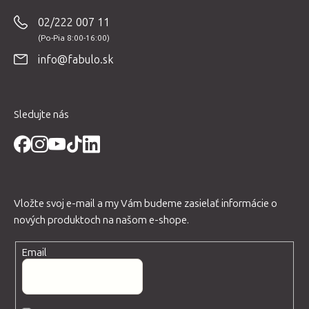
p
02/222 007 11
ä
t
info@fabulo.sk
i
e
Sledujte nás
Vložte svoj e-mail a my Vám budeme zasielať informácie o
nových produktoch na našom e-shope.
Email