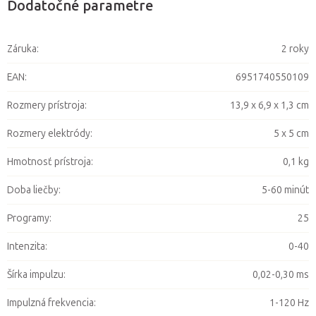
Dodatočné parametre
Záruka
:
2 roky
EAN
:
6951740550109
Rozmery prístroja
:
13,9 x 6,9 x 1,3 cm
Rozmery elektródy
:
5 x 5 cm
Hmotnosť prístroja
:
0,1 kg
Doba liečby
:
5-60 minút
Programy
:
25
Intenzita
:
0-40
Šírka impulzu
:
0,02-0,30 ms
Impulzná frekvencia
:
1-120 Hz