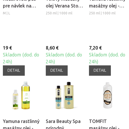
pre návlek na
olej Verana Stop
masážny olej -
nohu Fabulo
Celulitíde
Hrozno
M | L
250 ml | 1000 ml
250 ml | 1000 ml
AirGo 6, 2ks
19 €
8,60 €
7,20 €
Skladom (dod. do
Skladom (dod. do
Skladom (dod. do
24h)
24h)
24h)
DETAIL
DETAIL
DETAIL
Yamuna rastlinný
Sara Beauty Spa
TOMFIT
masážny olej -
prírodný
masážny olej -