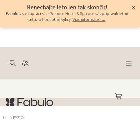
Prejsť
Nenechajte leto len tak skončiť!
na
Fabulo v spolupráci s Le Primore Hotel & Spa pre vás pripravili letnú
obsah
súťaž o hodnotné výhry.
Viac informácie →
NÁKUPNÝ
KOŠÍK
Domov
FYZIO