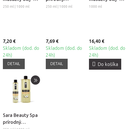
Medovka
rastlinný
škoricový
250 ml | 1000 ml
250 ml | 1000 ml
1000 ml
masážny olej -
Sport
7,20 €
7,69 €
16,40 €
Skladom (dod. do
Skladom (dod. do
Skladom (dod. do
24h)
24h)
24h)
DETAIL
DETAIL
Do košíka
Sara Beauty Spa
prírodný