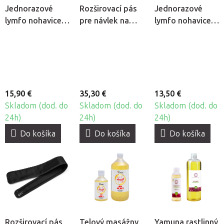
Jednorazové
Rozširovací pás
Jednorazové
lymfo nohavice z
pre návlek na
lymfo nohavice z
netkanej textílie
nohu CarePump
netkanej textílie
Quirumed, 10ks
Expert8, 2ks
Beautyfor®, 10ks
15,90 €
35,30 €
13,50 €
Skladom (dod. do
Skladom (dod. do
Skladom (dod. do
24h)
24h)
24h)
Do košíka
Do košíka
Do košíka
Rozširovací pás
Telový masážny
Yamuna rastlinný