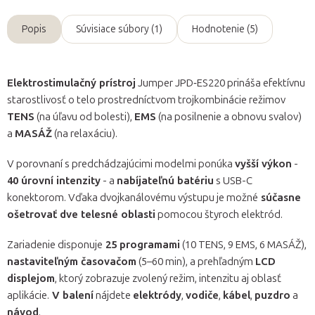
Popis
Súvisiace súbory (1)
Hodnotenie (5)
Elektrostimulačný prístroj
Jumper JPD‑ES220 prináša efektívnu
starostlivosť o telo prostredníctvom trojkombinácie režimov
TENS
(na úľavu od bolesti),
EMS
(na posilnenie a obnovu svalov)
a
MASÁŽ
(na relaxáciu).
V porovnaní s predchádzajúcimi modelmi ponúka
vyšší výkon
-
40 úrovní intenzity
- a
nabíjateľnú batériu
s USB-C
konektorom. Vďaka dvojkanálovému výstupu je možné
súčasne
ošetrovať dve telesné oblasti
pomocou štyroch elektród.
Zariadenie disponuje
25 programami
(10 TENS, 9 EMS, 6 MASÁŽ),
nastaviteľným časovačom
(5–60 min), a prehľadným
LCD
displejom
, ktorý zobrazuje zvolený režim, intenzitu aj oblasť
aplikácie.
V balení
nájdete
elektródy
,
vodiče
,
kábel
,
puzdro
a
návod
.