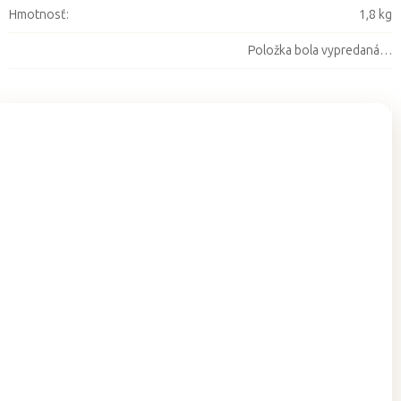
Hmotnosť
:
1,8 kg
Položka bola vypredaná…