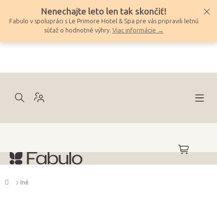
Prejsť
Nenechajte leto len tak skončiť!
na
Fabulo v spolupráci s Le Primore Hotel & Spa pre vás pripravili letnú
obsah
súťaž o hodnotné výhry.
Viac informácie →
NÁKUPNÝ
KOŠÍK
Domov
Iné