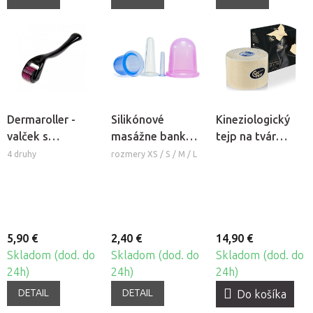
Dermaroller -
Silikónové
Kineziologický
valček s
masážne banky
tejp na tvár
mikroihlami
Fabulo Bell
CureTape®
4 druhy
rozmery XS / S / M / L
Beauty
5,90 €
2,40 €
14,90 €
Skladom (dod. do
Skladom (dod. do
Skladom (dod. do
24h)
24h)
24h)
DETAIL
DETAIL
Do košíka