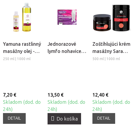
Yamuna rastlinný
Jednorazové
Zoštíhlujúci krém
masážny olej -
lymfo nohavice z
masážny Sara
Hrozno
netkanej textílie
Beauty Spa -
250 ml | 1000 ml
500 ml | 1000 ml
Beautyfor®, 10ks
Thermo Chili
7,20 €
13,50 €
12,40 €
Skladom (dod. do
Skladom (dod. do
Skladom (dod. do
24h)
24h)
24h)
DETAIL
DETAIL
Do košíka