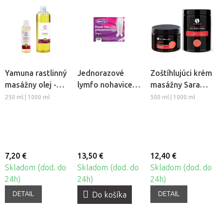
Yamuna rastlinný
Jednorazové
Zoštíhlujúci krém
masážny olej -
lymfo nohavice z
masážny Sara
Hrozno
netkanej textílie
Beauty Spa -
250 ml | 1000 ml
500 ml | 1000 ml
Beautyfor®, 10ks
Thermo Chili
7,20 €
13,50 €
12,40 €
Skladom (dod. do
Skladom (dod. do
Skladom (dod. do
24h)
24h)
24h)
DETAIL
DETAIL
Do košíka