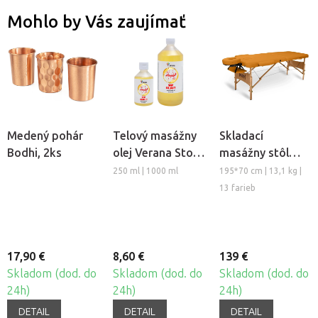
Mohlo by Vás zaujímať
Medený pohár
Telový masážny
Skladací
Bodhi, 2ks
olej Verana Stop
masážny stôl
Celulitíde
TANDEM Basic-2
250 ml | 1000 ml
195*70 cm | 13,1 kg |
13 farieb
17,90 €
8,60 €
139 €
Skladom (dod. do
Skladom (dod. do
Skladom (dod. do
24h)
24h)
24h)
DETAIL
DETAIL
DETAIL