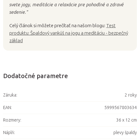
svete jogy, meditácie a relaxácie pre pohodlné a zdravé
sedenie."
Celý článok si môžete prečítať na našom blogu:
Test
produktu: Špaldový vankúš na jogu a meditáciu - bezpečný
základ
Dodatočné parametre
Záruka
:
2 roky
EAN
:
5999567803634
Rozmery
:
36 x 12 cm
Náplň
:
plevy špaldy