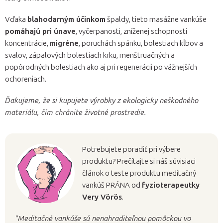
Vďaka
blahodarným účinkom
špaldy, tieto masážne vankúše
pomáhajú pri únave
, vyčerpanosti, zníženej schopnosti
koncentrácie,
migréne
, poruchách spánku, bolestiach kĺbov a
svalov, zápalových bolestiach krku, menštruačných a
popôrodných bolestiach ako aj pri regenerácii po vážnejších
ochoreniach.
Ďakujeme, že si kupujete výrobky z ekologicky neškodného
materiálu, čím chránite životné prostredie.
Potrebujete poradiť pri výbere
produktu? Prečítajte si náš súvisiaci
článok o teste produktu meditačný
vankúš PRÁNA od
fyzioterapeutky
Very Vörös
.
"Meditačné vankúše sú nenahraditeľnou pomôckou vo