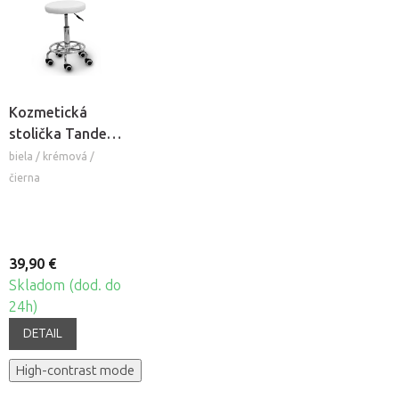
Kozmetická
stolička Tandem
COS
biela / krémová /
čierna
39,90 €
Skladom (dod. do
24h)
DETAIL
High-contrast mode