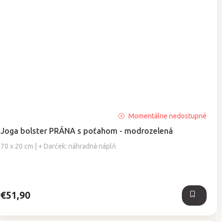
Priemerné
Momentálne nedostupné
hodnotenie
Joga bolster PRÁNA s poťahom - modrozelená
produktu
je
70 x 20 cm | + Darček: náhradná náplň
5,0
z
5
hviezdičiek.
€51,90