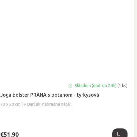
Priemerné
Skladom (dod. do 24h)
(1 ks)
hodnotenie
Joga bolster PRÁNA s poťahom - tyrkysová
produktu
je
70 x 20 cm | + Darček: náhradná náplň
5,0
z
5
hviezdičiek.
€51,90