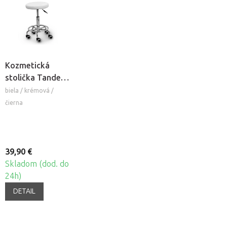
Kozmetická
stolička Tandem
COS
biela / krémová /
čierna
39,90 €
Skladom (dod. do
24h)
DETAIL