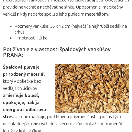
meditačných vankúšov si môžete vychutnávať aj dva roky, stačí ich
pravidelne vetrať a nechávať na slnku. Upozornenie: meditačný
vankúš nikdy neperte spolu s jeho plniacim materiálom.
Rozmery vankúša: 36 x 12 cm (najväčší a najhrubší sedák na
trhu)
Hmotnosť: 1,8 kg
Používanie a vlastnosti špaldových vankúšov
PRÁNA:
Špaldová pleva
je
prirodzený materiál
,
ktorý v obliečke bez
vedľajších účinkov
zmierňuje bolesť,
upokojuje, nabíja
energiou i odbúrava
stres.
Jemne masíruje, pod hlavou príjemne šuští - počas tých
najchladnejších zimných dní a večerov vám dokáže pripomenúť
letný cvrkot svrčkov.