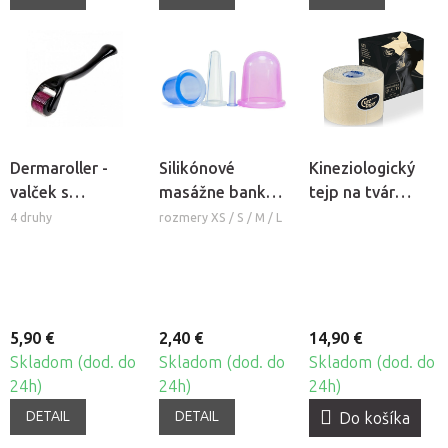
Dermaroller -
Silikónové
Kineziologický
valček s
masážne banky
tejp na tvár
mikroihlami
Fabulo Bell
CureTape®
4 druhy
rozmery XS / S / M / L
Beauty
5,90 €
2,40 €
14,90 €
Skladom (dod. do
Skladom (dod. do
Skladom (dod. do
24h)
24h)
24h)
DETAIL
DETAIL
Do košíka