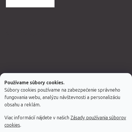
ĎALŠIE HODNOTENIA
Spolupracujeme
Používame súbory cookies.
Súbory cookies používame na zabezpečenie správneho
fungovania webu, analýzu návštevnosti a personalizáciu
obsahu a reklám.
Viac informácií nájdete v našich
Zásady používania súborov
Vytvoril Shoptet Premium
cookies
.
Copyright 2026
Fabulo.sk
. Všetky práva vyhradené.