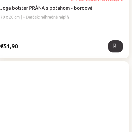
hodnotenie
Joga bolster PRÁNA s poťahom - bordová
produktu
je
70 x 20 cm | + Darček: náhradná náplň
4,5
z
5
hviezdičiek.
€51,90