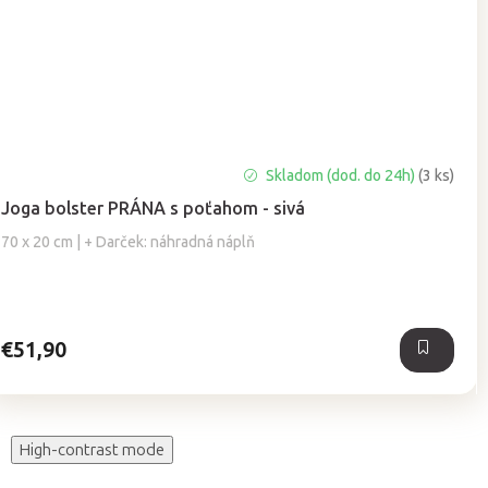
Priemerné
Skladom (dod. do 24h)
(3 ks)
hodnotenie
Joga bolster PRÁNA s poťahom - sivá
produktu
je
70 x 20 cm | + Darček: náhradná náplň
5,0
z
5
hviezdičiek.
€51,90
High-contrast mode