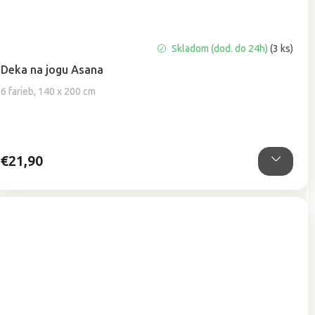
Priemerné
Skladom (dod. do 24h)
(3 ks)
hodnotenie
Deka na jogu Asana
produktu
je
6 farieb, 140 x 200 cm
5,0
z
5
hviezdičiek.
€21,90