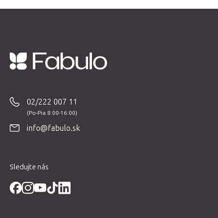
Z
á
p
02/222 007 11
ä
t
info@fabulo.sk
i
e
Sledujte nás