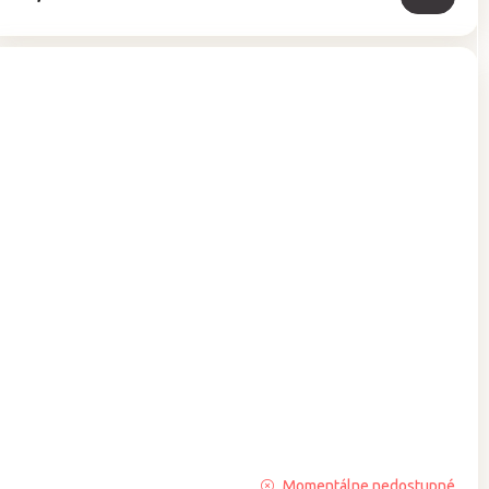
Priemerné
Momentálne nedostupné