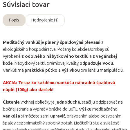
Súvisiaci tovar
Popis
Hodnotenie (1)
Meditačný vankúš
je
plnený špaldovými plevami
z
ekologického hospodárstva. Poťahy kolekcie Bombay sú
vyrobené
z odolného nábytkového textilu
a
z vegánskej
kože
. Nábytkový textil prémiovej kvality
odpudzuje vodu
.
Vankúš má
praktické pútko s výšivkou
pre ľahšiu manipuláciu.
AKCIA: Teraz ku každému vankúšu náhradná špaldová
náplň (100g) ako darček!
Čistenie
vrchnej obliečky je
jednoduché
, stačí ju odzipsovať na
bočnej strane a vyprať v práčke do 30°C.
Výšku
meditačného
vankúša
si môžete sami
upraviť
, prisypaním alebo odsypaním
špaldy cez snímateľný spodný poťah. Liečiteľnú silu a sviežosť