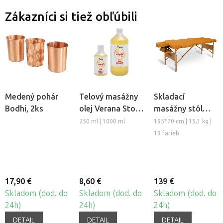
Zákazníci si tiež obľúbili
Medený pohár
Telový masážny
Skladací
Bodhi, 2ks
olej Verana Stop
masážny stôl
Celulitíde
TANDEM Basic-2
250 ml | 1000 ml
195*70 cm | 13,1 kg |
13 farieb
17,90 €
8,60 €
139 €
Skladom (dod. do
Skladom (dod. do
Skladom (dod. do
24h)
24h)
24h)
DETAIL
DETAIL
DETAIL