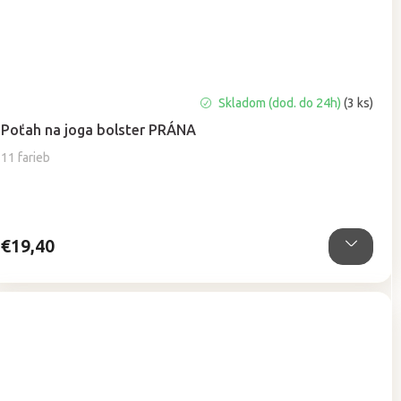
Priemerné
Skladom (dod. do 24h)
(3 ks)
hodnotenie
Poťah na joga bolster PRÁNA
produktu
je
11 farieb
5,0
z
5
hviezdičiek.
€19,40