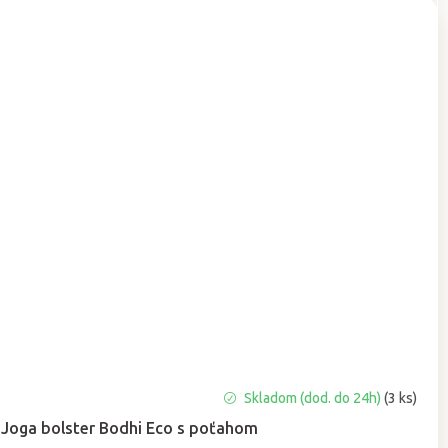
Priemerné
Skladom (dod. do 24h)
(3 ks)
hodnotenie
Joga bolster Bodhi Eco s poťahom
produktu