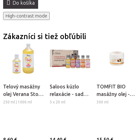
Do košíka
High-contrast mode
Zákazníci si tiež obľúbili
Telový masážny
Saloos kúzlo
TOMFIT BIO
olej Verana Stop
relaxácie - sada
masážny olej -
Celulitíde
bio telových a
kokosový
250 ml | 1000 ml
5 x 20 ml
300 ml
masážnych
olejov
8,60 €
14,40 €
15,50 €