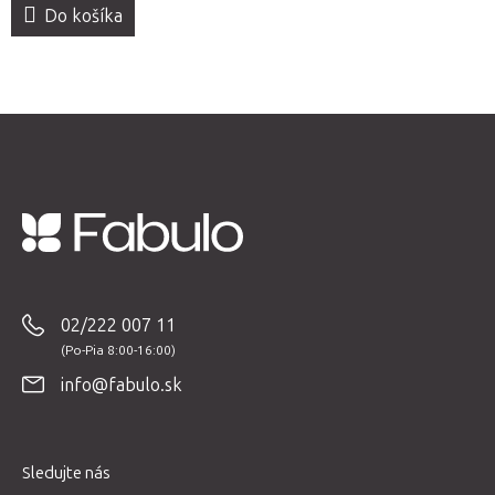
Do košíka
Z
á
p
02/222 007 11
ä
t
info@fabulo.sk
i
e
Sledujte nás