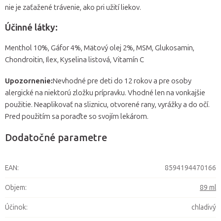
nie je zaťažené trávenie, ako pri užití liekov.
Účinné látky:
Menthol 10%, Gáfor 4%, Mätový olej 2%, MSM, Glukosamin,
Chondroitin, Ilex, Kyselina listová, Vitamín C
Upozornenie:
Nevhodné pre deti do 12 rokov a pre osoby
alergické na niektorú zložku prípravku. Vhodné len na vonkajšie
použitie. Neaplikovať na sliznicu, otvorené rany, vyrážky a do očí.
Pred použitím sa poraďte so svojím lekárom.
Dodatočné parametre
EAN
:
8594194470166
Objem
:
89 ml
Účinok
:
chladivý