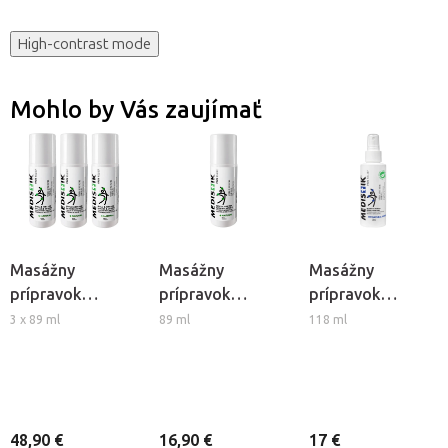
High-contrast mode
Mohlo by Vás zaujímať
Masážny
Masážny
Masážny
prípravok
prípravok
prípravok
Medistik Ice Roll-
Medistik Ice Roll-
Medistik Natural
3 x 89 ml
89 ml
118 ml
on - sada 3ks
on
Cold Spray
48,90 €
16,90 €
17 €