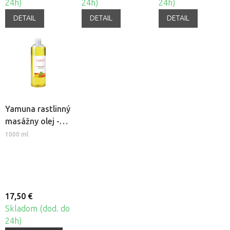
24h)
24h)
24h)
DETAIL
DETAIL
DETAIL
Yamuna rastlinný
masážny olej -
Mango
1000 ml
17,50 €
Skladom (dod. do
24h)