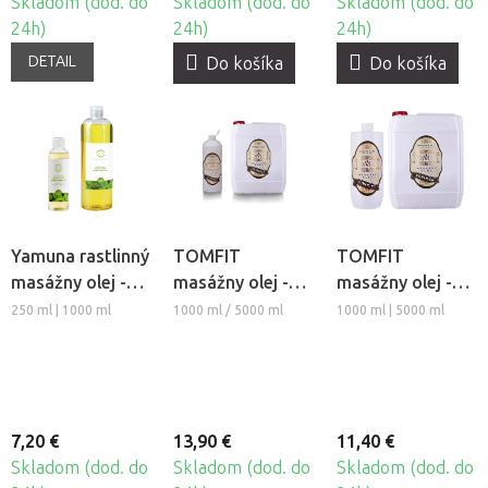
Skladom (dod. do
Skladom (dod. do
Skladom (dod. do
24h)
24h)
24h)
DETAIL
Do košíka
Do košíka
Yamuna rastlinný
TOMFIT
TOMFIT
masážny olej -
masážny olej -
masážny olej -
Medovka
levanduľový
Pomaranč
250 ml | 1000 ml
1000 ml / 5000 ml
1000 ml | 5000 ml
7,20 €
13,90 €
11,40 €
Skladom (dod. do
Skladom (dod. do
Skladom (dod. do