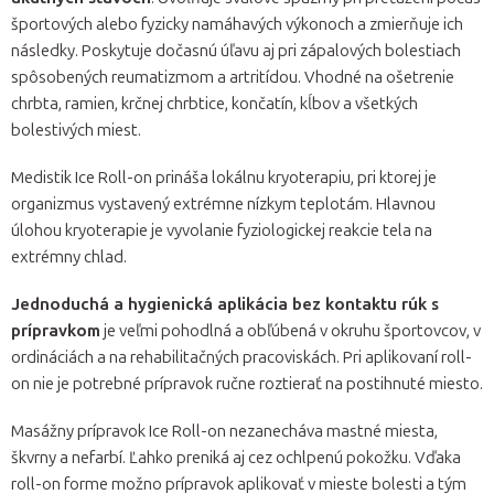
športových alebo fyzicky namáhavých výkonoch a zmierňuje ich
následky. Poskytuje dočasnú úľavu aj pri zápalových bolestiach
spôsobených reumatizmom a artritídou. Vhodné na ošetrenie
chrbta, ramien, krčnej chrbtice, končatín, kĺbov a všetkých
bolestivých miest.
Medistik Ice Roll-on prináša lokálnu kryoterapiu, pri ktorej je
organizmus vystavený extrémne nízkym teplotám. Hlavnou
úlohou kryoterapie je vyvolanie fyziologickej reakcie tela na
extrémny chlad.
Jednoduchá a hygienická aplikácia bez kontaktu rúk s
prípravkom
je veľmi pohodlná a obľúbená v okruhu športovcov, v
ordináciách a na rehabilitačných pracoviskách. Pri aplikovaní roll-
on nie je potrebné prípravok ručne roztierať na postihnuté miesto.
Masážny prípravok Ice Roll-on nezanecháva mastné miesta,
škvrny a nefarbí. Ľahko preniká aj cez ochlpenú pokožku. Vďaka
roll-on forme možno prípravok aplikovať v mieste bolesti a tým