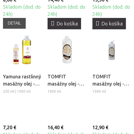
Skladom (dod. do
Skladom (dod. do
Skladom (dod. do
24h)
24h)
24h)
DETAIL
Do košíka
Do košíka
Yamuna rastlinný
TOMFIT
TOMFIT
masážny olej -
masážny olej -
masážny olej -
Hrozno
škoricový
ružový
250 ml | 1000 ml
1000 ml
1000 ml
7,20 €
16,40 €
12,90 €