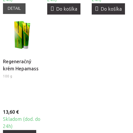
DETAIL
Do košíka
Do košíka
Regeneračný
krém Hepamass
100 g
13,60 €
Skladom (dod. do
24h)