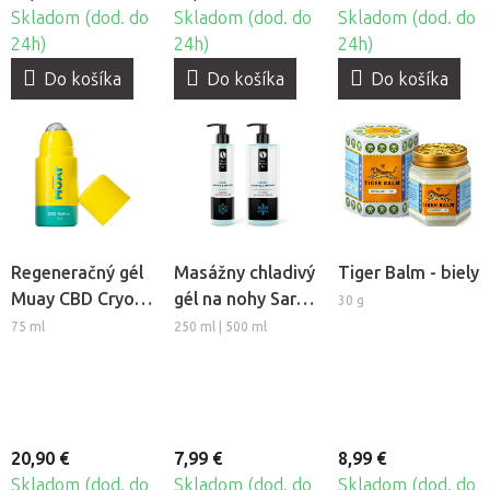
Skladom (dod. do
Skladom (dod. do
Skladom (dod. do
24h)
24h)
24h)
Do košíka
Do košíka
Do košíka
Regeneračný gél
Masážny chladivý
Tiger Balm - biely
Muay CBD Cryo
gél na nohy Sara
30 g
Roll-on s
Beauty Spa - Ice
75 ml
250 ml | 500 ml
kovovou
Gel Balzam
guličkou
20,90 €
7,99 €
8,99 €
Skladom (dod. do
Skladom (dod. do
Skladom (dod. do