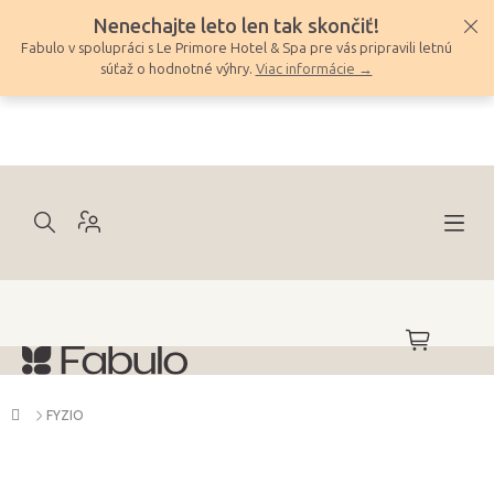
Prejsť
Nenechajte leto len tak skončiť!
na
Fabulo v spolupráci s Le Primore Hotel & Spa pre vás pripravili letnú
obsah
súťaž o hodnotné výhry.
Viac informácie →
NÁKUPNÝ
KOŠÍK
Domov
FYZIO