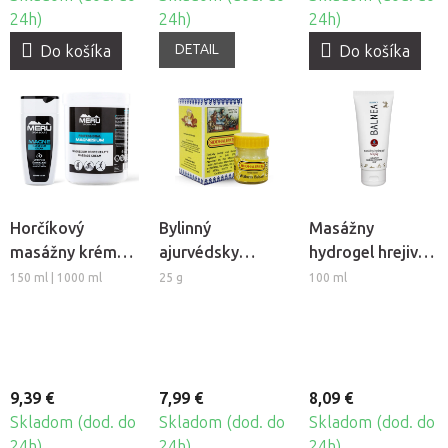
24h)
24h)
24h)
DETAIL
Do košíka
Do košíka
Horčíkový
Bylinný
Masážny
masážny krém
ajurvédsky
hydrogel hrejivý
Meru Magne
balzam
Balnea
150 ml | 1000 ml
25 g
100 ml
Siddhalepa
9,39 €
7,99 €
8,09 €
Skladom (dod. do
Skladom (dod. do
Skladom (dod. do
24h)
24h)
24h)