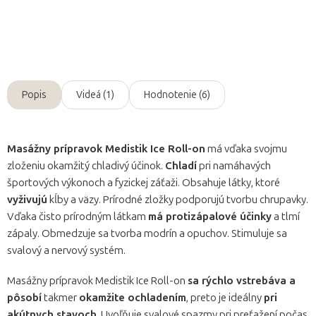
Opýtať sa
Popis
Videá (1)
Hodnotenie (6)
Masážny prípravok Medistik Ice Roll-on
má vďaka svojmu
zloženiu okamžitý chladivý účinok.
Chladí
pri namáhavých
športových výkonoch a fyzickej záťaži. Obsahuje látky, ktoré
vyživujú
kĺby a väzy. Prírodné zložky podporujú tvorbu chrupavky.
Vďaka čisto prírodným látkam
má protizápalové účinky
a tlmí
zápaly. Obmedzuje sa tvorba modrín a opuchov. Stimuluje sa
svalový a nervový systém.
Masážny prípravok Medistik Ice Roll-on
sa rýchlo vstrebáva a
pôsobí
takmer
okamžite ochladením
, preto je ideálny
pri
akútnych stavoch
. Uvoľňuje svalové spazmy pri preťažení počas