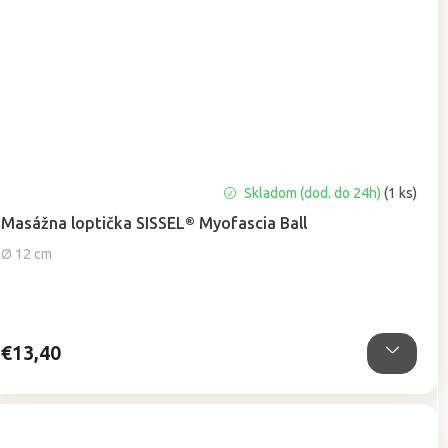
Priemerné
Skladom (dod. do 24h)
(1 ks)
hodnotenie
Masážna loptička SISSEL® Myofascia Ball
produktu
je
Ø 12 cm
5,0
z
5
hviezdičiek.
€13,40