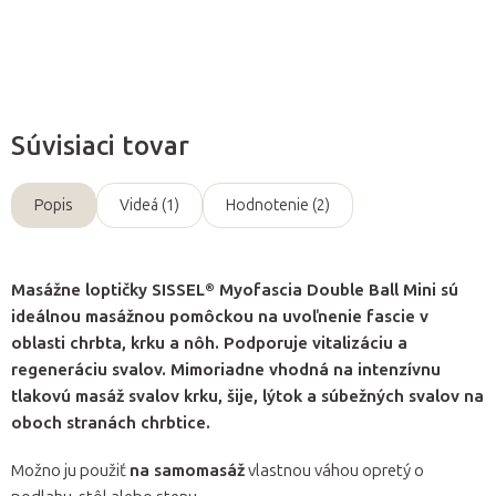
Opýtať sa
Súvisiaci tovar
Popis
Videá (1)
Hodnotenie (2)
Masážne loptičky SISSEL® Myofascia Double Ball Mini sú
ideálnou masážnou pomôckou na uvoľnenie fascie v
oblasti chrbta, krku a nôh. Podporuje vitalizáciu a
regeneráciu svalov. Mimoriadne vhodná na intenzívnu
tlakovú masáž svalov krku, šije, lýtok a súbežných svalov na
oboch stranách chrbtice.
Možno ju použiť
na samomasáž
vlastnou váhou opretý o