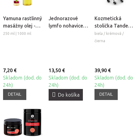
Yamuna rastlinný
Jednorazové
Kozmetická
masážny olej -
lymfo nohavice z
stolička Tandem
Hrozno
netkanej textílie
COS
250 ml | 1000 ml
biela / krémová /
Beautyfor®, 10ks
čierna
7,20 €
13,50 €
39,90 €
Skladom (dod. do
Skladom (dod. do
Skladom (dod. do
24h)
24h)
24h)
DETAIL
DETAIL
Do košíka