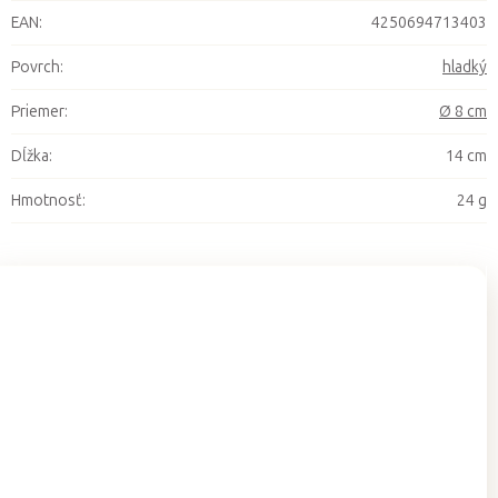
EAN
:
4250694713403
Povrch
:
hladký
Priemer
:
Ø 8 cm
Dĺžka
:
14 cm
Hmotnosť
:
24 g