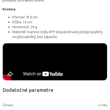
podlahu, stôl alebo stenu.
Rozmery:
Priemer: Ø 8 cm
Dĺžka: 16 cm
Hmotnosť: 24 g
Materiál: tvarovo stály EPP (expandovaný polypropylén),
recyklovateľný, bez zápachu
Dodatočné parametre
Záruka
:
2 roky