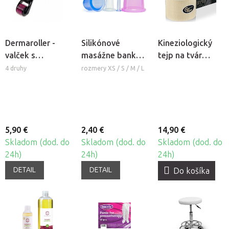
Dermaroller -
Silikónové
Kineziologický
valček s
masážne banky
tejp na tvár
mikroihlami
Fabulo Bell
CureTape®
4 druhy
rozmery XS / S / M / L
Beauty
5,90 €
2,40 €
14,90 €
Skladom (dod. do
Skladom (dod. do
Skladom (dod. do
24h)
24h)
24h)
DETAIL
DETAIL
Do košíka