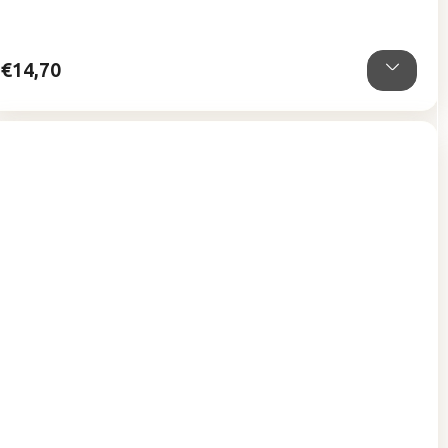
z
5
hviezdičiek.
€14,70