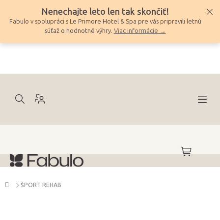
Prejsť
Nenechajte leto len tak skončiť!
na
Fabulo v spolupráci s Le Primore Hotel & Spa pre vás pripravili letnú
obsah
súťaž o hodnotné výhry.
Viac informácie →
NÁKUPNÝ
KOŠÍK
Domov
ŠPORT REHAB