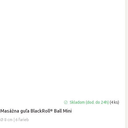
Priemerné
Skladom (dod. do 24h)
(4 ks)
hodnotenie
Masážna guľa BlackRoll® Ball Mini
produktu
je
Ø 8 cm | 6 farieb
5,0