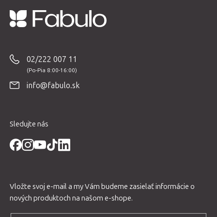
Z
á
p
02/222 007 11
ä
t
info@fabulo.sk
i
e
Sledujte nás
Vložte svoj e-mail a my Vám budeme zasielať informácie o
nových produktoch na našom e-shope.