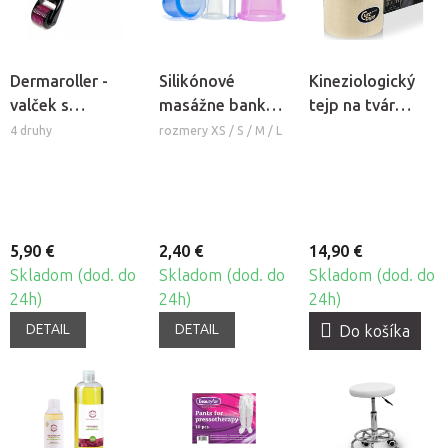
Dermaroller -
Silikónové
Kineziologický
valček s
masážne banky
tejp na tvár
mikroihlami
Fabulo Bell
CureTape®
4 druhy
rozmery XS / S / M / L
Beauty
5,90 €
2,40 €
14,90 €
Skladom (dod. do
Skladom (dod. do
Skladom (dod. do
24h)
24h)
24h)
DETAIL
DETAIL
Do košíka