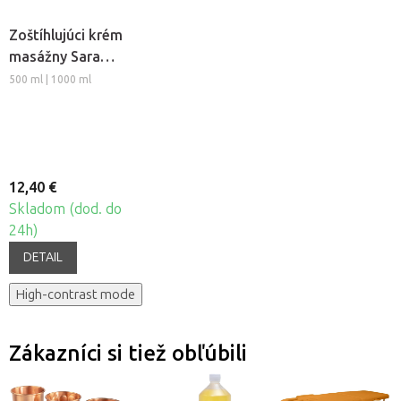
Zoštíhlujúci krém
masážny Sara
Beauty Spa -
500 ml | 1000 ml
Thermo Chili
12,40 €
Skladom (dod. do
24h)
DETAIL
High-contrast mode
Zákazníci si tiež obľúbili