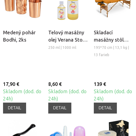
Medený pohár
Telový masážny
Skladací
Bodhi, 2ks
olej Verana Stop
masážny stôl
Celulitíde
TANDEM Basic-2
250 ml | 1000 ml
195*70 cm | 13,1 kg |
13 farieb
17,90 €
8,60 €
139 €
Skladom (dod. do
Skladom (dod. do
Skladom (dod. do
24h)
24h)
24h)
DETAIL
DETAIL
DETAIL