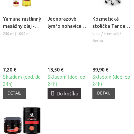
Yamuna rastlinný
Jednorazové
Kozmetická
masážny olej -
lymfo nohavice z
stolička Tandem
Hrozno
netkanej textílie
COS
250 ml | 1000 ml
biela / krémová /
Beautyfor®, 10ks
čierna
7,20 €
13,50 €
39,90 €
Skladom (dod. do
Skladom (dod. do
Skladom (dod. do
24h)
24h)
24h)
DETAIL
DETAIL
Do košíka