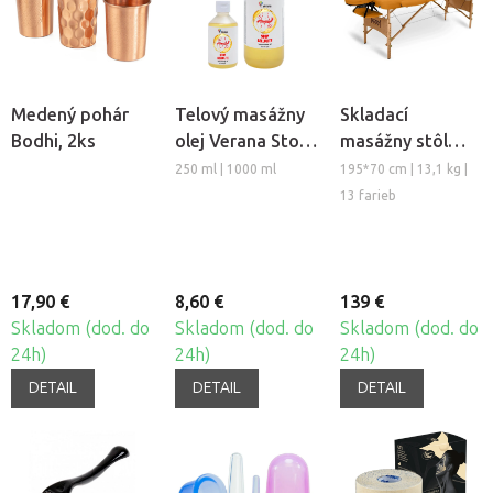
Medený pohár
Telový masážny
Skladací
Bodhi, 2ks
olej Verana Stop
masážny stôl
Celulitíde
TANDEM Basic-2
250 ml | 1000 ml
195*70 cm | 13,1 kg |
13 farieb
17,90 €
8,60 €
139 €
Skladom (dod. do
Skladom (dod. do
Skladom (dod. do
24h)
24h)
24h)
DETAIL
DETAIL
DETAIL