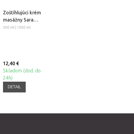
Zoštíhlujúci krém
masážny Sara
Beauty Spa -
500 ml | 1000 ml
Thermo Chili
12,40 €
Skladom (dod. do
24h)
DETAIL