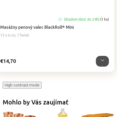
Priemerné
Skladom (dod. do 24h)
(1 ks)
hodnotenie
Masážny penový valec BlackRoll® Mini
produktu
je
15 x 6 cm, 7 farieb
5,0
z
5
hviezdičiek.
€14,70
High-contrast mode
Mohlo by Vás zaujímať