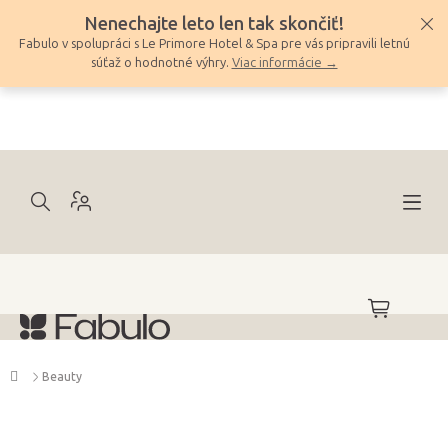
Prejsť
Nenechajte leto len tak skončiť!
na
Fabulo v spolupráci s Le Primore Hotel & Spa pre vás pripravili letnú
obsah
súťaž o hodnotné výhry.
Viac informácie →
NÁKUPNÝ
KOŠÍK
Domov
Beauty