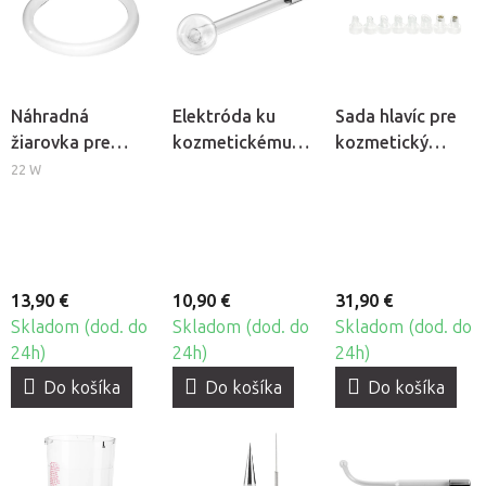
Náhradná
Elektróda ku
Sada hlavíc pre
žiarovka pre
kozmetickému
kozmetický
kozmetickú
ozonizéru -
prístroj
22 W
lampu
Hríbik
Hydrogen H2+
BeautyOne S4
6v1
13,90 €
10,90 €
31,90 €
Skladom (dod. do
Skladom (dod. do
Skladom (dod. do
24h)
24h)
24h)
Do košíka
Do košíka
Do košíka