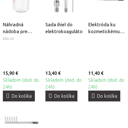
Náhradná
Sada ihiel do
Elektróda ku
nádoba pre
elektrokoagulátora
kozmetickému
kozmetické
ozonizéru -
600 ml
naparovače
Tyčová
Giovanni D-008 a
D-09
15,90 €
13,40 €
11,40 €
Skladom (dod. do
Skladom (dod. do
Skladom (dod. do
24h)
24h)
24h)
Do košíka
Do košíka
Do košíka