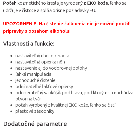
Poťah
kozmetického kresla je vyrobený
z EKO kože
, ľahko sa
udržuje v čistote a spĺňa prísne požiadavky EU.
UPOZORNENIE: Na čistenie čalúnenia nie je možné použiť
prípravky s obsahom alkoholu!
Vlastnosti a funkcie:
nastaviteľný uhol operadla
nastaviteľná opierka nôh
nastavenie aj do vodorovnej polohy
ľahká manipulácia
jednoduché čistenie
odnímateľné lakťové opierky
odoberateľný vankúšik pod hlavu, pod ktorým sa nachádza
otvor na tvár
poťah vyrobený z kvalitnej EKO kože, ľahko sa čistí
plastové zásobníky
Dodatočné parametre