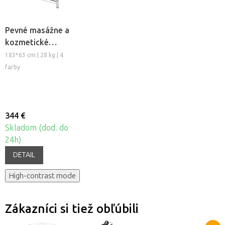
Pevné masážne a
kozmetické
lehátko Fabulo
183*63 cm | 28 kg | 4
Simple
farby
344 €
Skladom (dod. do
24h)
DETAIL
High-contrast mode
Zákazníci si tiež obľúbili