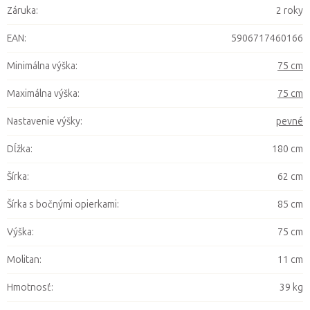
Záruka
:
2 roky
EAN
:
5906717460166
Minimálna výška
:
75 cm
Maximálna výška
:
75 cm
Nastavenie výšky
:
pevné
Dĺžka
:
180 cm
Šírka
:
62 cm
Šírka s bočnými opierkami
:
85 cm
Výška
:
75 cm
Molitan
:
11 cm
Hmotnosť
:
39 kg