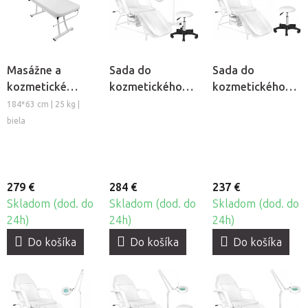
Masážne a
Sada do
Sada do
kozmetické
kozmetického
kozmetického
lehátko
salónu Cosmo
salónu Cosmo
184*63 cm | 25 kg |
BeautyOne
Classic S4
Classic
biela
Elegant
279 €
284 €
237 €
Skladom (dod. do
Skladom (dod. do
Skladom (dod. do
24h)
24h)
24h)
Do košíka
Do košíka
Do košíka