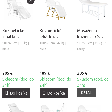
Kozmetické
Kozmetické
Masážne a
lehátko
lehátko
kozmetické
BeautyOne
BeautyOne 557G
lehátko
180*63 cm | 38 kg |
180*63 cm | 42 kg |
180*70 cm | 31 kg | 2
Cosmo
White
BeautyOne Bella
biela
biela
farby
205 €
189 €
205 €
Skladom (dod. do
Skladom (dod. do
Skladom (dod. do
24h)
24h)
24h)
DETAIL
Do košíka
Do košíka