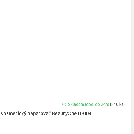
Priemerné
Skladom (dod. do 24h)
(>10 ks)
hodnotenie
Kozmetický naparovač BeautyOne D-008
produktu
je
4,9