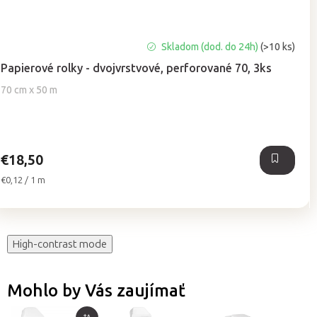
Priemerné
Skladom (dod. do 24h)
(>10 ks)
hodnotenie
Papierové rolky - dvojvrstvové, perforované 70, 3ks
produktu
je
70 cm x 50 m
5,0
z
5
hviezdičiek.
€18,50
Jednotková
€0,12 / 1 m
cena:
High-contrast mode
Mohlo by Vás zaujímať