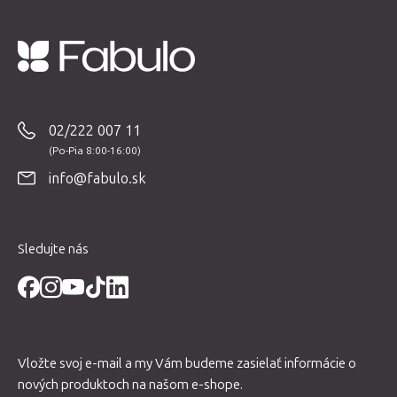
Z
á
p
02/222 007 11
ä
t
info@fabulo.sk
i
e
Sledujte nás
Vložte svoj e-mail a my Vám budeme zasielať informácie o
nových produktoch na našom e-shope.