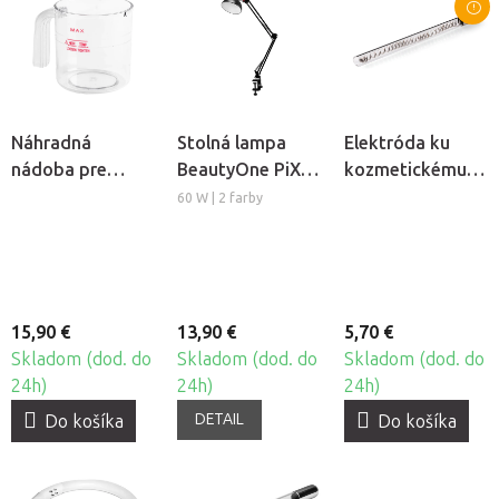
Náhradná
Stolná lampa
Elektróda ku
nádoba pre
BeautyOne PiX
kozmetickému
kozmetický
314
ozonizéru
60 W | 2 farby
naparovač
Darsonval -
BeautyOne F-17
Rovná tyč
15,90 €
13,90 €
5,70 €
Skladom (dod. do
Skladom (dod. do
Skladom (dod. do
24h)
24h)
24h)
DETAIL
Do košíka
Do košíka