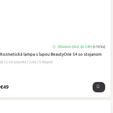
Priemerné
Skladom (dod. do 24h)
(>10 ks)
hodnotenie
Kozmetická lampa s lupou BeautyOne S4 so stojanom
produktu
je
Ø 12 cm šošovka / 22W / 5 dioptrií
5,0
z
5
hviezdičiek.
€49