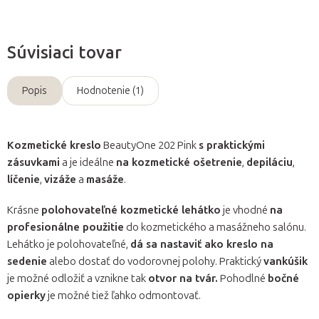
Súvisiaci tovar
Popis
Hodnotenie (1)
Kozmetické kreslo
BeautyOne 202 Pink
s praktickými
zásuvkami
a je ideálne
na kozmetické ošetrenie
,
depiláciu
,
líčenie
,
vizáže
a
masáže
.
Krásne
polohovateľné kozmetické lehátko
je vhodné
na
profesionálne použitie
do kozmetického a masážneho salónu.
Lehátko je polohovateľné,
dá sa nastaviť ako kreslo na
sedenie
alebo dostať do vodorovnej polohy. Praktický
vankúšik
je možné odložiť a vznikne tak
otvor na tvár.
Pohodlné
bočné
opierky
je možné tiež ľahko odmontovať.