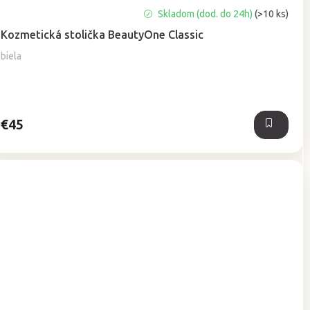
Priemerné
Skladom (dod. do 24h)
(>10 ks)
hodnotenie
Kozmetická stolička BeautyOne Classic
produktu
je
biela
5,0
z
5
hviezdičiek.
€45