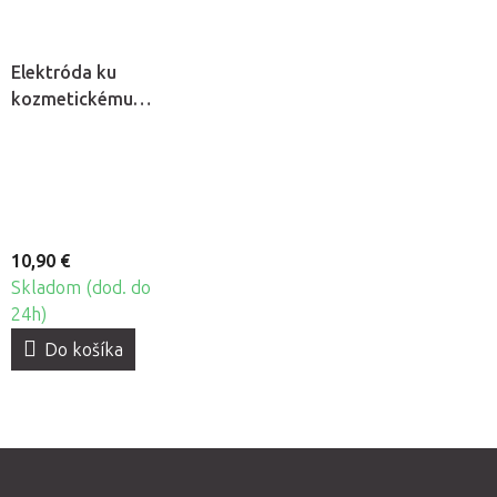
Elektróda ku
kozmetickému
ozonizéru -
Hrebeň
10,90 €
Skladom (dod. do
24h)
Do košíka