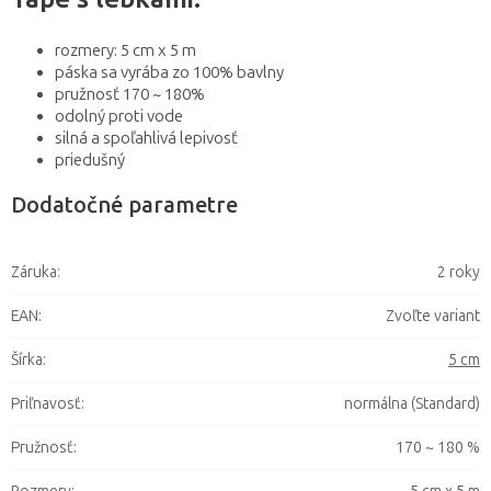
rozmery: 5 cm x 5 m
páska sa vyrába zo 100% bavlny
pružnosť 170 ~ 180%
odolný proti vode
silná a spoľahlivá lepivosť
priedušný
Dodatočné parametre
Záruka
:
2 roky
EAN
:
Zvoľte variant
Šírka
:
5 cm
Priľnavosť
:
normálna (Standard)
Pružnosť
:
170 ~ 180 %