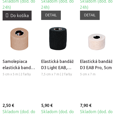
Skladom (dod. do
Skladom (dod. do
Skladom (dod. do
24h)
24h)
24h)
DETAIL
DETAIL
Do košíka
Samolepiaca
Elastická bandáž
Elastická bandáž
elastická bandáž
D3 Light EAB,
D3 EAB Pro, 5cm
D3 Cohesive
7,5cm
5 cm x 5 m | 2 farby
7,5 cm x 7 m | 2 farby
5 cm x 7 m
bandage, 5cm
2,50 €
5,90 €
7,90 €
Skladom (dod. do
Skladom (dod. do
Skladom (dod. do