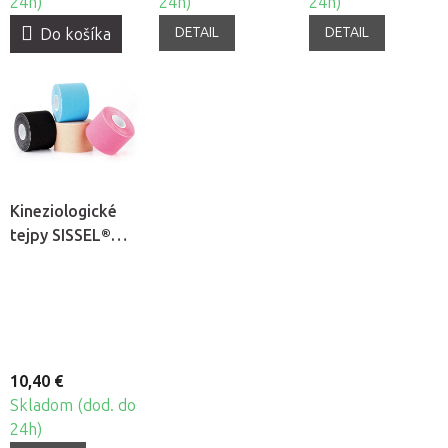
24h)
24h)
24h)
DETAIL
DETAIL
Do košíka
Kineziologické
tejpy SISSEL®
TAPE
10,40 €
Skladom (dod. do
24h)