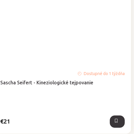
Priemerné
Dostupné do 1 týždňa
hodnotenie
Sascha Seifert - Kineziologické tejpovanie
produktu
je
5,0
z
5
hviezdičiek.
€21