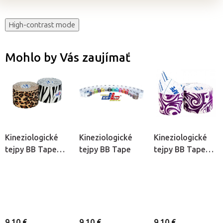
High-contrast mode
Mohlo by Vás zaujímať
Kineziologické
Kineziologické
Kineziologické
tejpy BB Tape
tejpy BB Tape
tejpy BB Tape
Design - Zvierací
Design - Tattoo
motív
9,10 €
9,10 €
9,10 €