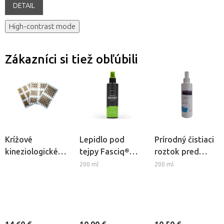
DETAIL
High-contrast mode
Zákazníci si tiež obľúbili
Krížové
Lepidlo pod
Prírodný čistiaci
kineziologické
tejpy Fasciq®
roztok pred
tejpy cross BB
Pre-Tape
tejpovaním
200 ml
200 ml
Tape
Adhesive Spray