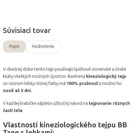
Súvisiaci tovar
Popis
Hodnotenie
V dnešnej dobe tento tejp používajú špičkové slovenské a české
kluby všetkých možných športov. Bavlnený
kineziologický tejp
so vzorom lebky rôznej farby má
180% pružnosť
a možno ho
nosiť až 5 dní
.
V každej krabičke nájdete užitočný návod na
tejpovanie rôznych
častí tela
.
Vlastnosti kineziologického tejpu BB
Tape s lebkami: