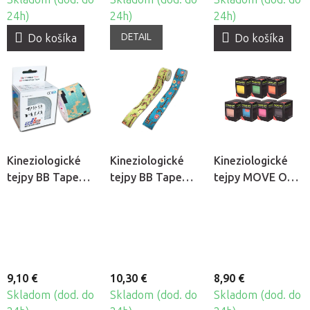
24h)
24h)
24h)
DETAIL
Do košíka
Do košíka
Kineziologické
Kineziologické
Kineziologické
tejpy BB Tape
tejpy BB Tape
tejpy MOVE ON!
Design - Army
pre citlivú
Tape
pokožku -
detský motív -
žirafa
9,10 €
10,30 €
8,90 €
Skladom (dod. do
Skladom (dod. do
Skladom (dod. do