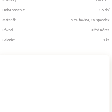
Rozmery
:
5 cm x 5 m
Doba nosenia
:
1-5 dní
Materiál
:
97% bavlna, 3% spandex
Pôvod
:
Južná Kórea
Balenie
:
1 ks