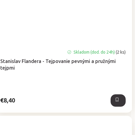
Priemerné
Skladom (dod. do 24h)
(2 ks)
hodnotenie
Stanislav Flandera - Tejpovanie pevnými a pružnými
produktu
tejpmi
je
5,0
z
5
hviezdičiek.
€8,40