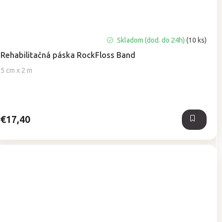
Priemerné
Skladom (dod. do 24h)
(10 ks)
hodnotenie
Rehabilitačná páska RockFloss Band
produktu
je
5 cm x 2 m
5,0
z
5
hviezdičiek.
€17,40