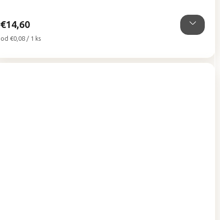
5
hviezdičiek.
€14,60
Jednotková
od €0,08 / 1 ks
cena: