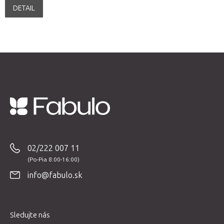
DETAIL
Z
á
p
02/222 007 11
ä
t
info@fabulo.sk
i
e
Sledujte nás