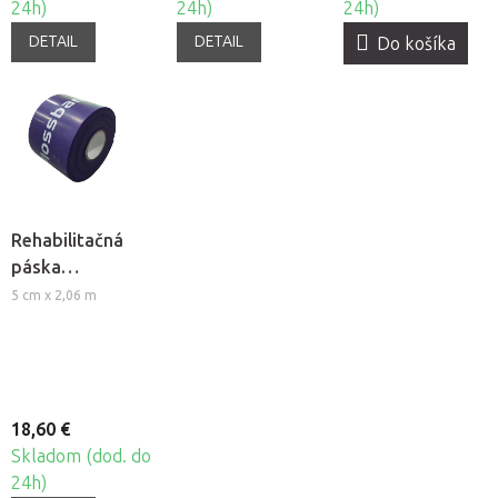
24h)
24h)
24h)
DETAIL
DETAIL
Do košíka
Rehabilitačná
páska
Sanctaband
5 cm x 2,06 m
Floss band
18,60 €
Skladom (dod. do
24h)