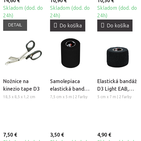
14,60 €
10,90 €
10,50 €
Skladom (dod. do
Skladom (dod. do
Skladom (dod. do
24h)
24h)
24h)
DETAIL
Do košíka
Do košíka
Nožnice na
Samolepiaca
Elastická bandáž
kinezio tape D3
elastická bandáž
D3 Light EAB,
D3 Cohesive
5cm
18,5 x 8,5 x 1,2 cm
7,5 cm x 5 m | 2 farby
5 cm x 7 m | 2 farby
bandage, 7,5cm
7,50 €
3,50 €
4,90 €