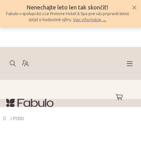
Prejsť
Nenechajte leto len tak skončiť!
na
Fabulo v spolupráci s Le Primore Hotel & Spa pre vás pripravili letnú
obsah
súťaž o hodnotné výhry.
Viac informácie →
NÁKUPNÝ
KOŠÍK
Domov
FYZIO