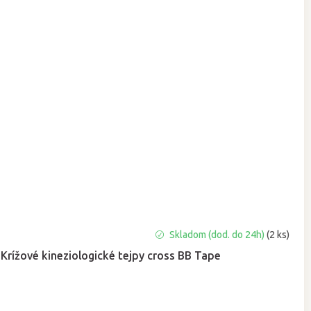
Priemerné
Skladom (dod. do 24h)
(2 ks)
hodnotenie
Krížové kineziologické tejpy cross BB Tape
produktu
je
5,0
z