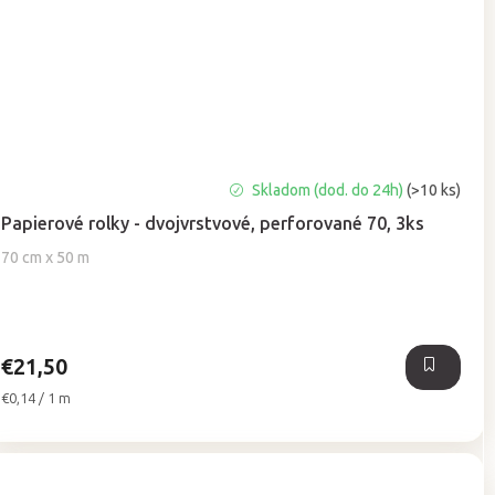
Priemerné
Skladom (dod. do 24h)
(>10 ks)
hodnotenie
Papierové rolky - dvojvrstvové, perforované 70, 3ks
produktu
je
70 cm x 50 m
5,0
z
5
hviezdičiek.
€21,50
Jednotková
€0,14 / 1 m
cena: