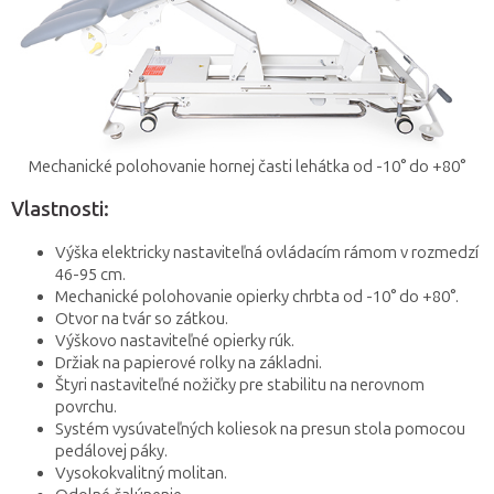
Mechanické polohovanie hornej časti lehátka od -10° do +80°
Vlastnosti:
Výška elektricky nastaviteľná ovládacím rámom v rozmedzí
46-95 cm.
Mechanické polohovanie opierky chrbta od -10° do +80°.
Otvor na tvár so zátkou.
Výškovo nastaviteľné opierky rúk.
Držiak na papierové rolky na základni.
Štyri nastaviteľné nožičky pre stabilitu na nerovnom
povrchu.
Systém vysúvateľných koliesok na presun stola pomocou
pedálovej páky.
Vysokokvalitný molitan.