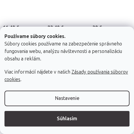
11,40 €
23,40 €
39 €
Skladom (dod. do
Skladom (dod. do
Skladom (dod. do
Používame súbory cookies.
24h)
24h)
24h)
Súbory cookies používame na zabezpečenie správneho
fungovania webu, analýzu návštevnosti a personalizáciu
DETAIL
Do košíka
Do košíka
obsahu a reklám.
Viac informácií nájdete v našich
Zásady používania súborov
cookies
.
Nastavenie
Valec Fabulo
Podhlavník
Podhlavník
Fabulo k
Fabulo k
66 x 15 cm, 4 farby
Súhlasím
masážnemu
masážnemu
2 farby
stolu s držiakom
stolu
- krémová