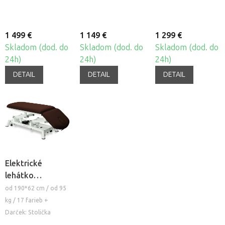
1 499 €
1 149 €
1 299 €
Skladom (dod. do
Skladom (dod. do
Skladom (dod. do
24h)
24h)
24h)
DETAIL
DETAIL
DETAIL
Elektrické
lehátko
Mobercas CE-
od 190*62 cm / od 95
2120-AR
kg / 17 farieb +
Darček: Stolička