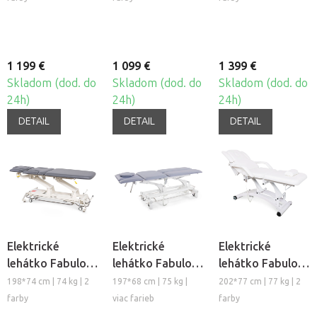
1 199 €
1 099 €
1 399 €
Skladom (dod. do
Skladom (dod. do
Skladom (dod. do
24h)
24h)
24h)
DETAIL
DETAIL
DETAIL
Elektrické
Elektrické
Elektrické
lehátko Fabulo
lehátko Fabulo
lehátko Fabulo
Camino Infinity
Allegra XS
Rylan
198*74 cm | 74 kg | 2
197*68 cm | 75 kg |
202*77 cm | 77 kg | 2
XF3
farby
viac farieb
farby