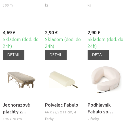
Fabulo v rolke,
netkanej textílie
netkanej textílie
300 m
ks
ks
60cm
Fabulo
Fabulo
4,69 €
2,90 €
2,90 €
Skladom (dod. do
Skladom (dod. do
Skladom (dod. do
24h)
24h)
24h)
DETAIL
DETAIL
DETAIL
Jednorazové
Polvalec Fabulo
Podhlavník
plachty z
Fabulo so
66 x 22,5 x 11 cm, 4
netkanej textílie
zabudovaným
196 x 76 cm
farby
2 farby
Fabulo, 10ks
reproduktorom