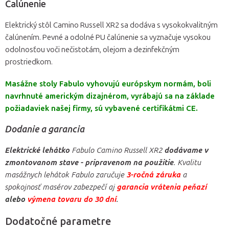
Čalúnenie
Elektrický stôl Camino Russell XR2 sa dodáva s vysokokvalitným
čalúnením. Pevné a odolné PU čalúnenie sa vyznačuje vysokou
odolnosťou voči nečistotám, olejom a dezinfekčným
prostriedkom.
Masážne stoly Fabulo vyhovujú európskym normám, boli
navrhnuté americkým dizajnérom, vyrábajú sa na základe
požiadaviek našej firmy, sú vybavené certifikátmi CE.
Dodanie a garancia
Elektrické lehátko
Fabulo Camino Russell XR2
dodávame v
zmontovanom stave - pripravenom na použitie
. Kvalitu
masážnych lehátok Fabulo zaručuje
3-ročná záruka
a
spokojnosť masérov zabezpečí aj
garancia vrátenia peňazí
alebo
výmena tovaru do 30 dní
.
Dodatočné parametre