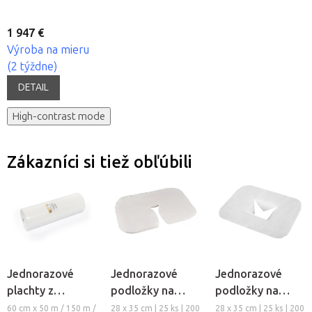
1 947 €
Výroba na mieru
(2 týždne)
DETAIL
High-contrast mode
Zákazníci si tiež obľúbili
Jednorazové
Jednorazové
Jednorazové
plachty z
podložky na
podložky na
netkanej textílie
podhlavník z
otvor tváre z
60 cm x 50 m / 150 m /
28 x 35 cm | 25 ks | 200
28 x 35 cm | 25 ks | 200