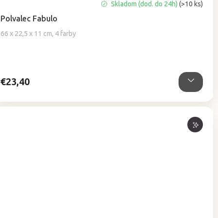
Priemerné
Skladom (dod. do 24h)
(>10 ks)
hodnotenie
Polvalec Fabulo
produktu
je
66 x 22,5 x 11 cm, 4 farby
4,9
z
5
hviezdičiek.
€23,40