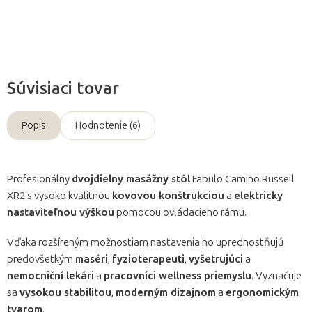
Opýtať sa
Súvisiaci tovar
Popis
Hodnotenie (6)
Profesionálny
dvojdielny masážny stôl
Fabulo Camino Russell
XR2 s vysoko kvalitnou
kovovou konštrukciou
a
elektricky
nastaviteľnou výškou
pomocou ovládacieho rámu.
Vďaka rozšíreným možnostiam nastavenia ho uprednostňujú
predovšetkým
maséri
,
fyzioterapeuti
,
vyšetrujúci
a
nemocniční lekári
a
pracovníci wellness priemyslu
. Vyznačuje
sa
vysokou stabilitou
,
moderným dizajnom
a
ergonomickým
tvarom
.