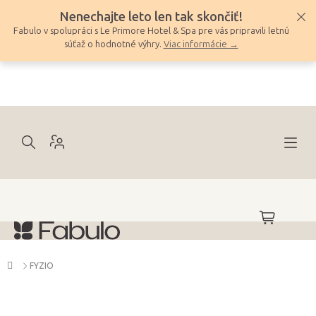
Prejsť
Nenechajte leto len tak skončiť!
na
Fabulo v spolupráci s Le Primore Hotel & Spa pre vás pripravili letnú
obsah
súťaž o hodnotné výhry.
Viac informácie →
NÁKUPNÝ
KOŠÍK
Domov
FYZIO