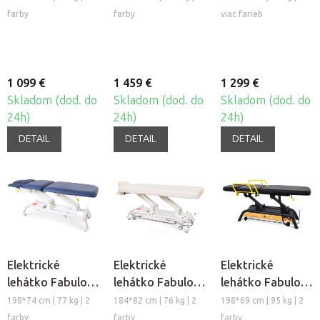
XB3
XF2
farby
farby
viac farieb
1 099 €
1 459 €
1 299 €
Skladom (dod. do
Skladom (dod. do
Skladom (dod. do
24h)
24h)
24h)
DETAIL
DETAIL
DETAIL
Elektrické
Elektrické
Elektrické
lehátko Fabulo
lehátko Fabulo
lehátko Fabulo
Camino Infinity
Camino Flat
Nexus XC1
198*74 cm | 77 kg | 2
184*82 cm | 76 kg | 2
198*69 cm | 95 kg | 2
XF1
farby
farby
farby