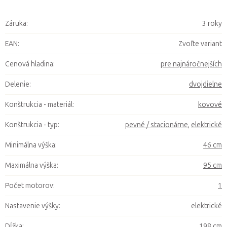
Záruka
:
3 roky
EAN
:
Zvoľte variant
Cenová hladina
:
pre najnáročnejších
Delenie
:
dvojdielne
Konštrukcia - materiál
:
kovové
Konštrukcia - typ
:
pevné / stacionárne
,
elektrické
Minimálna výška
:
46 cm
Maximálna výška
:
95 cm
Počet motorov
:
1
Nastavenie výšky
:
elektrické
Dĺžka
:
198 cm