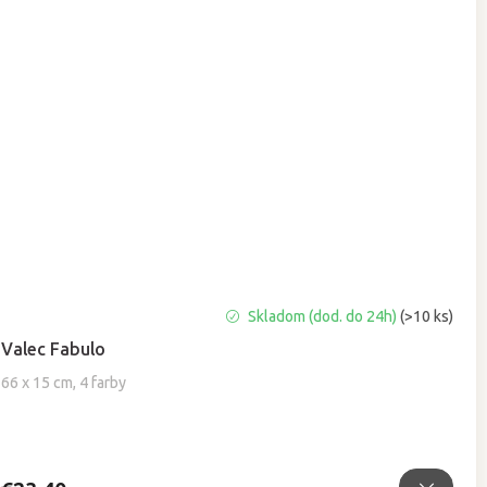
Priemerné
Skladom (dod. do 24h)
(>10 ks)
hodnotenie
Valec Fabulo
produktu
je
66 x 15 cm, 4 farby
5,0
z
5
hviezdičiek.