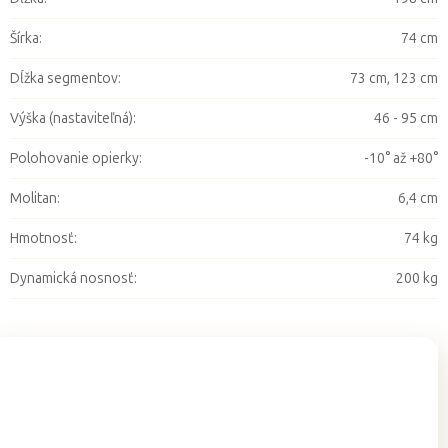
Šírka
:
74 cm
Dĺžka segmentov
:
73 cm, 123 cm
Výška (nastaviteľná)
:
46 - 95 cm
Polohovanie opierky
:
-10° až +80°
Molitan
:
6,4 cm
Hmotnosť
:
74 kg
Dynamická nosnosť
:
200 kg