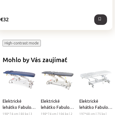
z
5
hviezdičiek.
€32
High-contrast mode
Mohlo by Vás zaujímať
Elektrické
Elektrické
Elektrické
lehátko Fabulo
lehátko Fabulo
lehátko Fabulo
Camino BasePro
Camino Infinity
Allegra XF
198*74 cm | 80 kg | 3
198*74 cm | 106 kg | 2
197*68 cm | 75 kg |