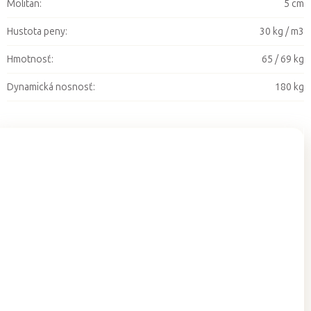
Molitan
:
5 cm
Hustota peny
:
30 kg / m3
Hmotnosť
:
65 / 69 kg
Dynamická nosnosť
:
180 kg