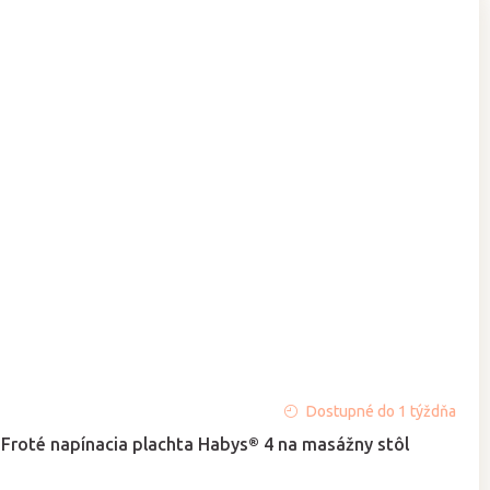
Priemerné
Dostupné do 1 týždňa
hodnotenie
Froté napínacia plachta Habys® 4 na masážny stôl
produktu
je