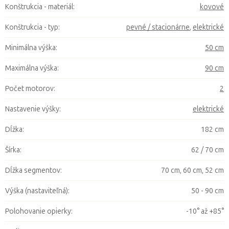
Konštrukcia - materiál
:
kovové
Konštrukcia - typ
:
pevné / stacionárne
,
elektrické
Minimálna výška
:
50 cm
Maximálna výška
:
90 cm
Počet motorov
:
2
Nastavenie výšky
:
elektrické
Dĺžka
:
182 cm
Šírka
:
62 / 70 cm
Dĺžka segmentov
:
70 cm, 60 cm, 52 cm
Výška (nastaviteľná)
:
50 - 90 cm
Polohovanie opierky
:
-10° až +85°