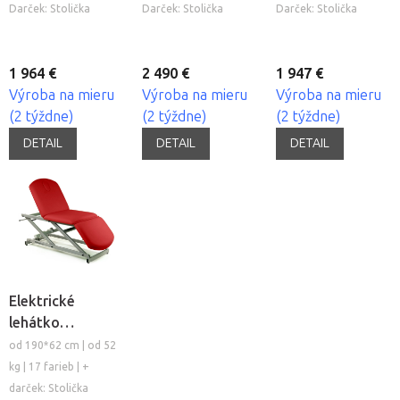
Darček: Stolička
Darček: Stolička
Darček: Stolička
1 964 €
2 490 €
1 947 €
Výroba na mieru
Výroba na mieru
Výroba na mieru
(2 týždne)
(2 týždne)
(2 týždne)
DETAIL
DETAIL
DETAIL
Elektrické
lehátko
Mobercas CE-
od 190*62 cm | od 52
2137
kg | 17 farieb | +
darček: Stolička