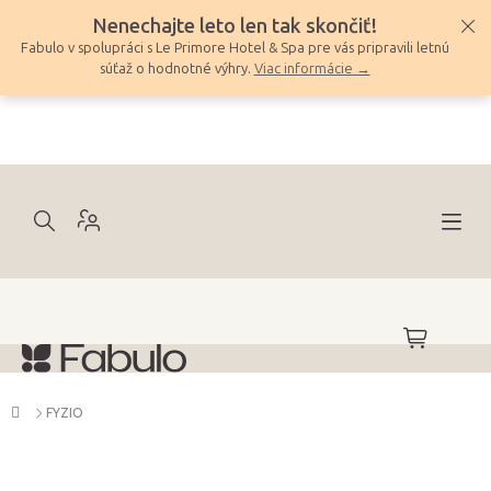
Prejsť
Nenechajte leto len tak skončiť!
na
Fabulo v spolupráci s Le Primore Hotel & Spa pre vás pripravili letnú
obsah
súťaž o hodnotné výhry.
Viac informácie →
NÁKUPNÝ
KOŠÍK
Domov
FYZIO