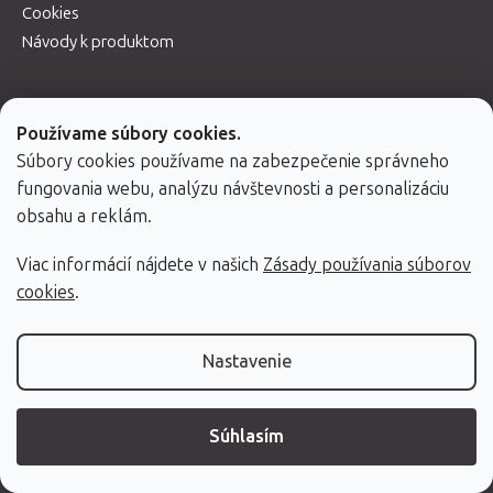
Cookies
Návody k produktom
Používame súbory cookies.
Súbory cookies používame na zabezpečenie správneho
Hodnotenie obchodu
fungovania webu, analýzu návštevnosti a personalizáciu
obsahu a reklám.
ĎALŠIE HODNOTENIA
Viac informácií nájdete v našich
Zásady používania súborov
cookies
.
Spolupracujeme
Nastavenie
Súhlasím