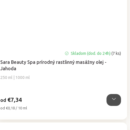
Priemerné
Skladom (dod. do 24h)
(7 ks)
hodnotenie
Sara Beauty Spa prírodný rastlinný masážny olej -
produktu
Jahoda
je
5,0
250 ml | 1000 ml
z
5
hviezdičiek.
€7,34
od
Jednotková
od €0,18 / 10 ml
cena: