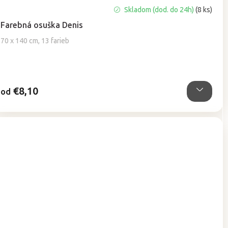
Priemerné
Skladom (dod. do 24h)
(8 ks)
hodnotenie
Farebná osuška Denis
produktu
je
70 x 140 cm, 13 farieb
5,0
z
5
hviezdičiek.
€8,10
od