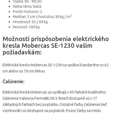
Výška: 50 - 90 cm
Farba rámu: biela
Počet motorov: 2
3
Molitan: 5 cm s hustotou 30 kg / m
Hmotnosť: 65 / 69 kg
Nosnosť: 180 kg
Možnosti prispôsobenia elektrického
kresla Mobercas SE-1230 vašim
požiadavkám:
Elektrické kreslo Mobercas SE-1230 sa vyrába štandardne so 62
cm alebo so 70 cm šírkou.
Čalúnenie:
Elektrické kreslá Mobercas sa vyrábajú v 65 farbách kvalitného
čalúnenia Valencia PermaBLOK3. Ihneď dostupné sú v 17
základných farbách bez poplatku. Ostatné farby čalúnenia (viď
vzorkovník) sú dostupné za poplatok. Pozor, farby sa môžu