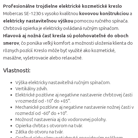
Profesionálne trojdielne elektrické kozmetické kreslo
Mobercas SE-1230 s vysoko kvalitnou
kovovou konštrukciou
a
elektricky nastaviteľnou výškou
pomocou ručného spínača.
Chrbtová opierka je elektricky ovládaná ručným spínačom.
Hlavová aj nožná časť kresla sú polohovateľné do oboch
smerov
, čo ponúka veľký komfort a možnosti uloženia klienta do
rôznych pozícií. Kreslo môže byť využité ako kozmetické,
masážne, vyšetrovacie alebo relaxačné.
Vlastnosti:
Výška elektricky nastaviteľná ručným spínačom.
Vertikálny zdvih.
Elektrické pozitívne aj negatívne nastavenie chrbtovej časti
v rozmedzí od -10° do +85°.
Mechanické pozitívne aj negatívne nastavenie nožnej časti v
rozmedzí od -60° do +10°.
Možnosť nastavenia aj do vodorovnej polohy.
Opierka chrbta s otvorom na tvár.
Zátka do otvoru na tvár.