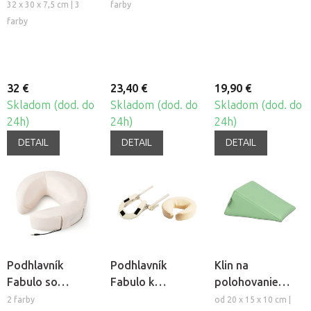
Satin Comfort
32 x 30 x 7,5 cm | 3
farby
farby
32 €
23,40 €
19,90 €
Skladom (dod. do
Skladom (dod. do
Skladom (dod. do
24h)
24h)
24h)
DETAIL
DETAIL
DETAIL
Podhlavník
Podhlavník
Klin na
Fabulo so
Fabulo k
polohovanie
zabudovaným
masážnemu
Habys
2 farby
od 20 x 15 x 10 cm |