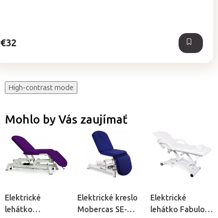
5,0
z
5
hviezdičiek.
€32
High-contrast mode
Mohlo by Vás zaujímať
Elektrické
Elektrické kreslo
Elektrické
lehátko
Mobercas SE-
lehátko Fabulo