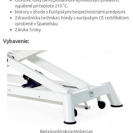
Oceľové rúrky rámu potiahnuté epoxidovým práškom,
vypálené pri teplote 210 ˚C.
Motory v zhode s Európskymi bezpečnostnými predpismi.
Zdravotnícka technika I. triedy s európskym CE certifikátom
vyrobené v Španielsku.
Záruka 3 roky.
Vybavenie:
Biela konštrukcia Mobercas