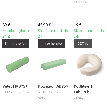
reproduktorom
stolu s držiakom
pistáciová
- krémová
39 €
45,90 €
19 €
Skladom (dod. do
Skladom (dod. do
Skladom (dod. do
24h)
24h)
24h)
DETAIL
Do košíka
Do košíka
Valec HABYS®
Polvalec HABYS®
Podhlavník
Fabulo k
od 10 x 30 cm | 3 farby
od 40 x 25 x 5 cm | 3
masážnemu
farby
2 farby
stolu