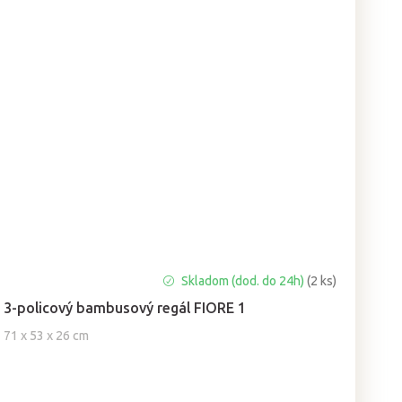
Priemerné
Skladom (dod. do 24h)
(2 ks)
hodnotenie
3-policový bambusový regál FIORE 1
produktu
je
71 x 53 x 26 cm
5,0
z
5