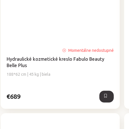
Priemerné
Momentálne nedostupné
hodnotenie
Hydraulické kozmetické kreslo Fabulo Beauty
produktu
Belle Plus
je
5,0
188*62 cm | 45 kg | biela
z
5
hviezdičiek.
€689