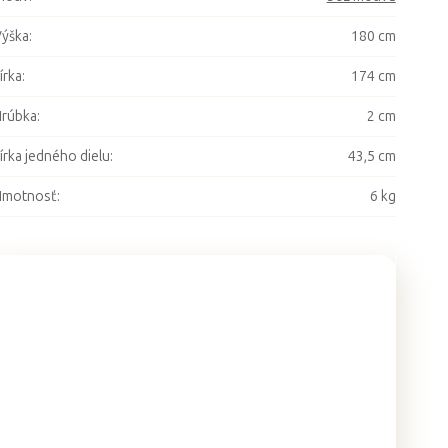
ýška
:
180 cm
írka
:
174 cm
Hrúbka
:
2 cm
írka jedného dielu
:
43,5 cm
Hmotnosť
:
6 kg