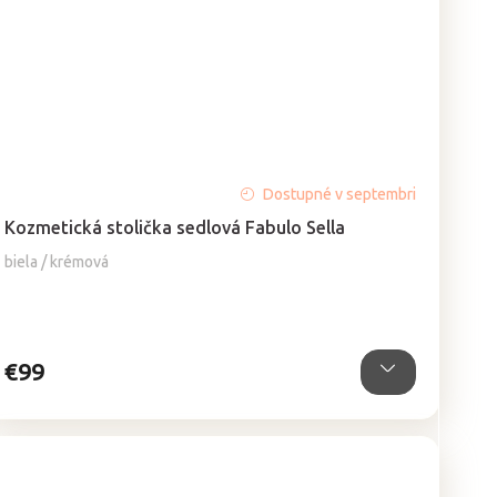
Priemerné
Dostupné v septembri
hodnotenie
Kozmetická stolička sedlová Fabulo Sella
produktu
je
biela / krémová
4,9
z
5
hviezdičiek.
€99