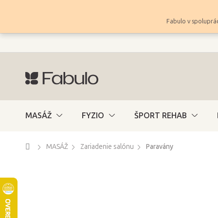
Prejsť
na
Fabulo v spoluprác
obsah
MASÁŽ
FYZIO
ŠPORT REHAB
Domov
MASÁŽ
Zariadenie salónu
Paravány