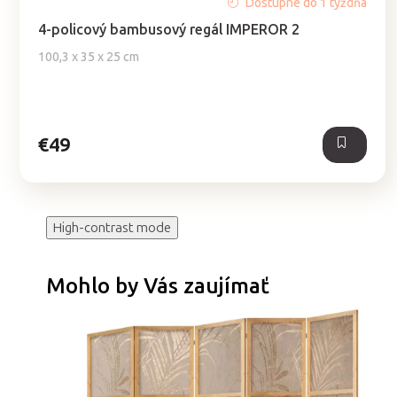
Dostupné do 1 týždňa
4-policový bambusový regál IMPEROR 2
100,3 x 35 x 25 cm
€49
High-contrast mode
Mohlo by Vás zaujímať