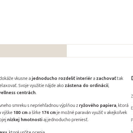
dokáže vkusne a
jednoducho rozdeliť interiér
a
zachovať
tak
elaxovať. Svoje využitie nájde ako
zástena do ordinácií
,
ellness centrách
.
Z
vneho smreku s nepriehľadnou výplňou z
ryžového papiera
, ktorá
a výške
180 cm
a šírke
174 cm
je možné paraván využiť v akejkoľvek
ojej
nízkej hmotnosti
aj jednoducho preniesť.
P
M
laxu
, ktoré určite ocenia.