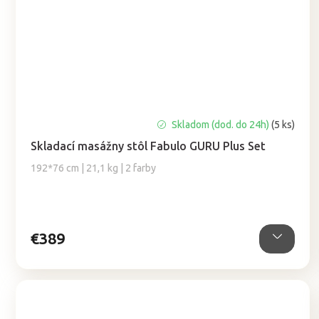
Priemerné
Skladom (dod. do 24h)
(5 ks)
hodnotenie
Skladací masážny stôl Fabulo GURU Plus Set
produktu
je
192*76 cm | 21,1 kg | 2 farby
5,0
z
5
hviezdičiek.
€389