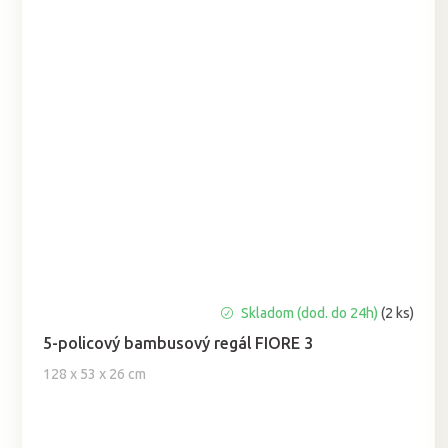
Priemerné
Skladom (dod. do 24h)
(2 ks)
hodnotenie
5-policový bambusový regál FIORE 3
produktu
je
128 x 53 x 26 cm
5,0
z
5