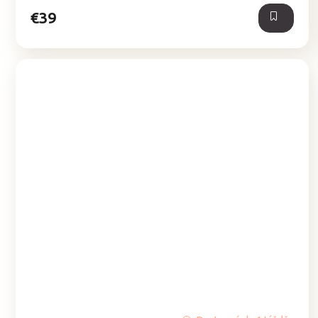
hviezdičiek.
€39