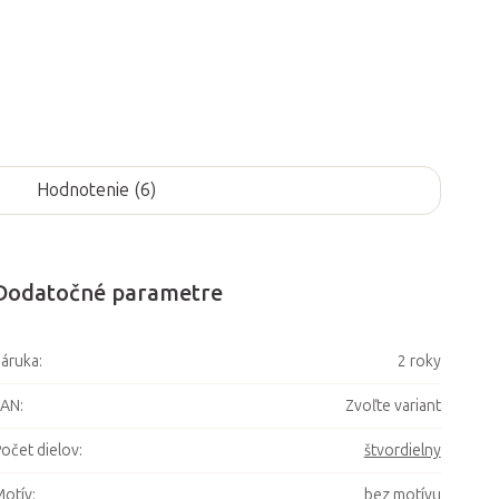
Hodnotenie (6)
Dodatočné parametre
áruka
:
2 roky
EAN
:
Zvoľte variant
očet dielov
:
štvordielny
otív
:
bez motívu