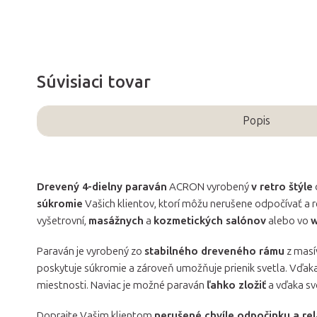
Súvisiaci tovar
Popis
Drevený 4-dielny paraván
ACRON vyrobený
v retro štýle
súkromie
Vašich klientov, ktorí môžu nerušene odpočívať a r
vyšetrovní,
masážnych
a
kozmetických salónov
alebo vo
w
Paraván je vyrobený zo
stabilného dreveného rámu
z masí
poskytuje súkromie a zároveň umožňuje prienik svetla. Vďak
miestnosti. Naviac je možné paraván
ľahko zložiť
a vďaka sv
Doprajte Vašim klientom
nerušené chvíle odpočinku a re