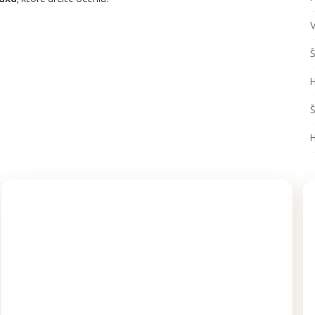
V
Š
Š