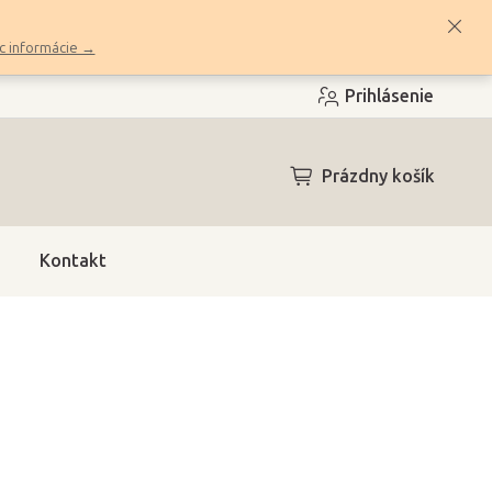
c informácie →
Prihlásenie
NÁKUPNÝ
Prázdny košík
KOŠÍK
Kontakt
4h)
(5 ks)