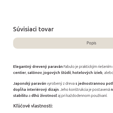
Súvisiaci tovar
Popis
Elegantný drevený paraván
Fabulo je praktickým riešením
centier
,
salónov
,
jogových štúdií
,
hotelových izieb
,
aleb
Japonský paraván
vyrobený z dreva
s jednostrannou pot
dopĺňa interiérový dizajn
. Jeho konštrukcia je postavená
n
stabilitu
a
dlhú životnosť
aj pri každodennom používaní.
Kľúčové vlastnosti: