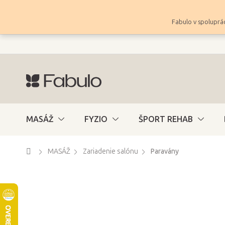
Prejsť
na
Fabulo v spoluprác
obsah
MASÁŽ
FYZIO
ŠPORT REHAB
Domov
MASÁŽ
Zariadenie salónu
Paravány