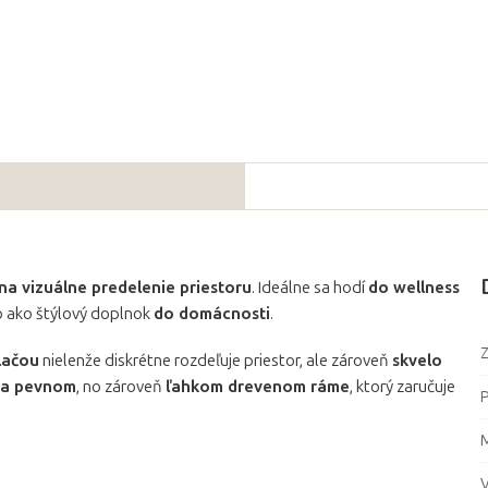
na vizuálne predelenie priestoru
. Ideálne sa hodí
do wellness
o ako štýlový doplnok
do domácnosti
.
Z
lačou
nielenže diskrétne rozdeľuje priestor, ale zároveň
skvelo
a pevnom
, no zároveň
ľahkom drevenom ráme
, ktorý zaručuje
P
M
V