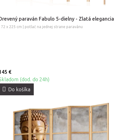
Drevený paraván Fabulo 5-dielny - Zlatá elegancia
172 x 225 cm | potlač na jednej strane paravánu
145 €
Skladom (dod. do 24h)
Do košíka