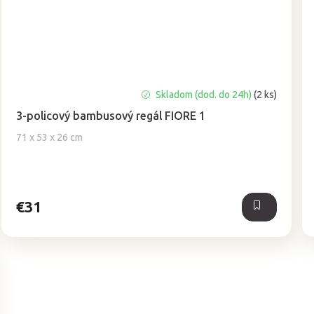
Priemerné
Skladom (dod. do 24h)
(2 ks)
hodnotenie
3-policový bambusový regál FIORE 1
produktu
je
71 x 53 x 26 cm
5,0
z
5
hviezdičiek.
€31