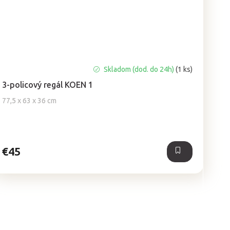
Skladom (dod. do 24h)
(1 ks)
3-policový regál KOEN 1
77,5 x 63 x 36 cm
€45