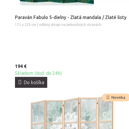
Paraván Fabulo 5-dielny - Zlatá mandala / Zlaté listy
172 x 225 cm | odlišný dizajn na jednotlivých stranách
194 €
Skladom (dod. do 24h)
Do košíka
Novinka