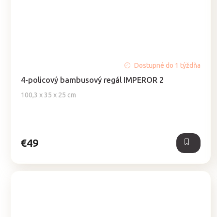
Dostupné do 1 týždňa
4-policový bambusový regál IMPEROR 2
100,3 x 35 x 25 cm
€49