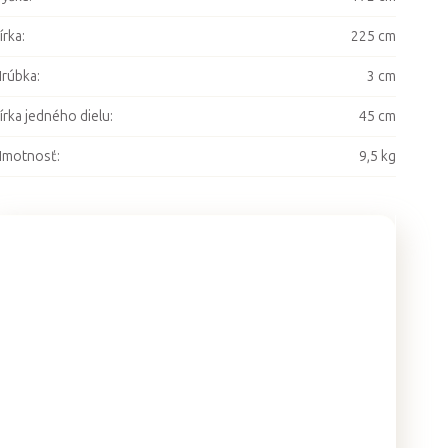
írka
:
225 cm
Hrúbka
:
3 cm
írka jedného dielu
:
45 cm
Hmotnosť
:
9,5 kg