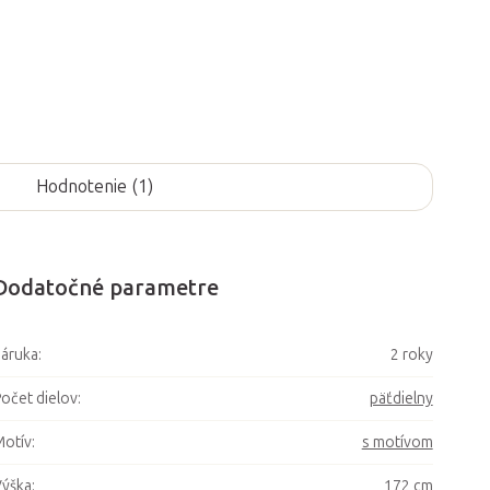
Hodnotenie (1)
Dodatočné parametre
áruka
:
2 roky
očet dielov
:
päťdielny
otív
:
s motívom
ýška
:
172 cm