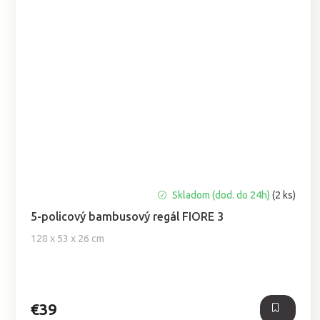
Priemerné
Skladom (dod. do 24h)
(2 ks)
hodnotenie
5-policový bambusový regál FIORE 3
produktu
je
128 x 53 x 26 cm
5,0
z
5
hviezdičiek.
€39