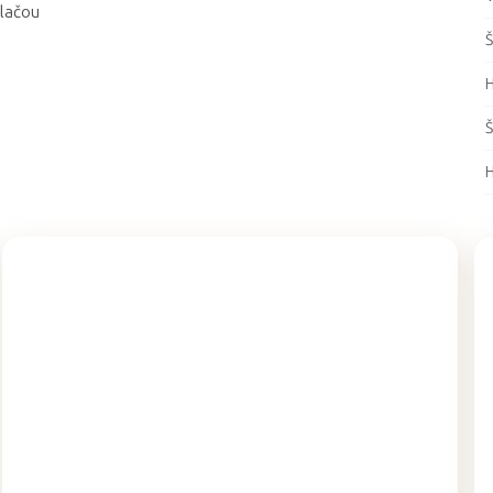
tlačou
Š
Š