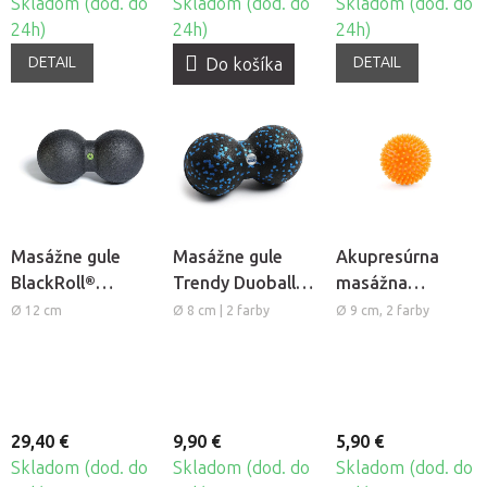
Skladom (dod. do
Skladom (dod. do
Skladom (dod. do
24h)
24h)
24h)
DETAIL
DETAIL
Do košíka
Masážne gule
Masážne gule
Akupresúrna
BlackRoll®
Trendy Duoball
masážna
DuoBall
Dupla
loptička Bodhi
Ø 12 cm
Ø 8 cm | 2 farby
Ø 9 cm, 2 farby
Spiky Ball
29,40 €
9,90 €
5,90 €
Skladom (dod. do
Skladom (dod. do
Skladom (dod. do