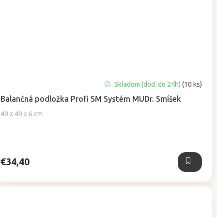
Priemerné
Skladom (dod. do 24h)
(10 ks)
hodnotenie
Balančná podložka Profi SM Systém MUDr. Smíšek
produktu
je
49 x 49 x 6 cm
5,0
z
5
hviezdičiek.
€34,40