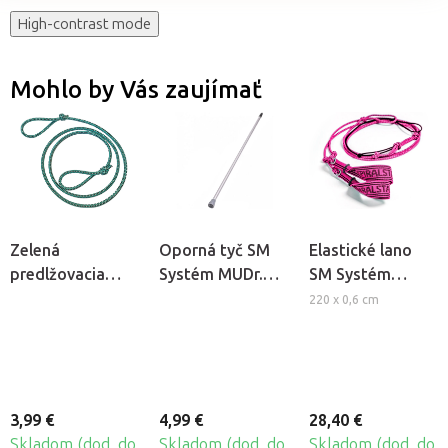
High-contrast mode
Mohlo by Vás zaujímať
Zelená
Oporná tyč SM
Elastické lano
predlžovacia
Systém MUDr.
SM Systém
koncovka SM
Smíšek, 1ks
MUDr. Smíšek -
220 x 0,6 cm
Systém MUDr.
ružová
Smíšek - dlhá
3,99 €
4,99 €
28,40 €
Skladom (dod. do
Skladom (dod. do
Skladom (dod. do