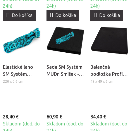
24h)
24h)
24h)
Do košíka
Do košíka
Do košíka
Elastické lano
Sada SM Systém
Balančná
SM Systém
MUDr. Smíšek -
podložka Profi
MUDr. Smíšek
Elastické lano +
SM Systém
220 x 0,6 cm
49 x 49 x 6 cm
Balančná
MUDr. Smíšek
podložka Profi
28,40 €
60,90 €
34,40 €
Skladom (dod. do
Skladom (dod. do
Skladom (dod. do
24h)
24h)
24h)