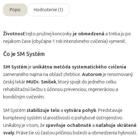
Popis
Hodnotenie (1)
Životnosť
tejto pružnej koncovky
je obmedzená
a treba ju po
nejakom čase (obyčajne 1 rok intenzívneho cvičenia) vymeniť.
Čo je SM Systém
SM Systém
je
unikátna metóda systematického cvičenia
zameraného najmä na oblasť chrbtice.
Autorom
je renomovaný
český lekár
MUDr. Smíšek
, ktorý spojil do jedného celku
rehabilitačnú liečbu s účinnou prevenciou, regeneráciou a
kondičným cvičením.
SM Systém
stabilizuje telo
a
vytvára pohyb
. Predstavuje
komplexný systém starostlivosti o pohybové ústrojenstvo.
Unikátny je v tom, že
spevňuje ochabnuté
a
naťahuje skrátené
svaly
. Práve tie sú častou príčinou bolesti a obmedzenia hybnosti.