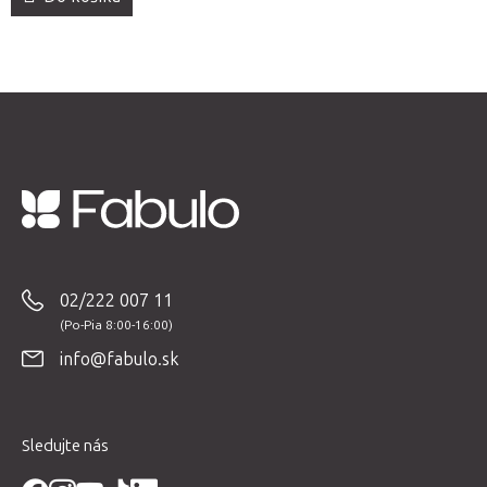
Z
á
p
02/222 007 11
ä
t
info@fabulo.sk
i
e
Sledujte nás