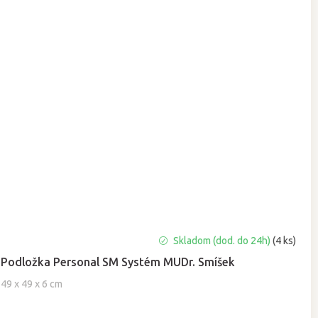
Priemerné
Skladom (dod. do 24h)
(4 ks)
hodnotenie
Podložka Personal SM Systém MUDr. Smíšek
produktu
je
49 x 49 x 6 cm
4,5
z