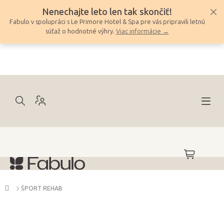
Prejsť
Nenechajte leto len tak skončiť!
na
Fabulo v spolupráci s Le Primore Hotel & Spa pre vás pripravili letnú
obsah
súťaž o hodnotné výhry.
Viac informácie →
NÁKUPNÝ
KOŠÍK
Domov
ŠPORT REHAB