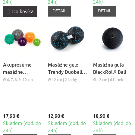
24h)
24h)
24h)
DETAIL
DETAIL
Do košíka
Akupresúrne
Masážne gule
Masážna guľa
masážne
Trendy Duoball
BlackRoll® Ball
loptičky Bodhi
Dupla XL
Ø 6, 7, 8, 9, 10 cm
Ø 12 cm | 2 farby
Ø 12 cm | 6 farieb
Spiky Ball, 5ks
17,90 €
12,90 €
18,90 €
Skladom (dod. do
Skladom (dod. do
Skladom (dod. do
24h)
24h)
24h)