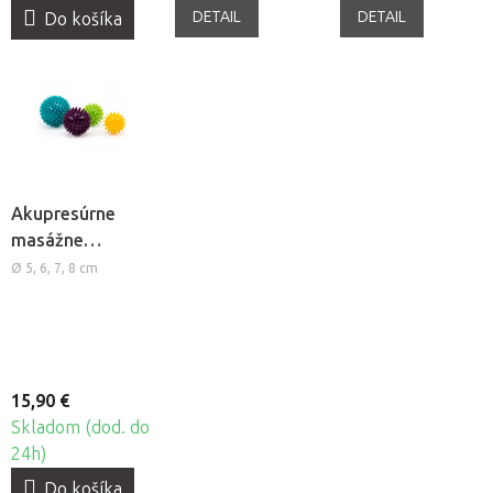
DETAIL
DETAIL
Do košíka
Akupresúrne
masážne
loptičky Bodhi
Ø 5, 6, 7, 8 cm
Spiky Ball, 4ks
15,90 €
Skladom (dod. do
24h)
Do košíka