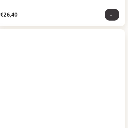
5
hviezdičiek.
€26,40