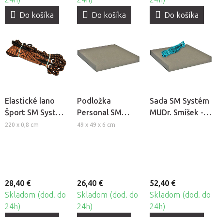
Do košíka
Do košíka
Do košíka
Elastické lano
Podložka
Sada SM Systém
Šport SM Systém
Personal SM
MUDr. Smíšek -
MUDr. Smíšek
Systém MUDr.
Elastické lano +
220 x 0,8 cm
49 x 49 x 6 cm
Smíšek
Podložka
Personal
28,40 €
26,40 €
52,40 €
Skladom (dod. do
Skladom (dod. do
Skladom (dod. do
24h)
24h)
24h)