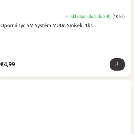
Priemerné
Skladom (dod. do 24h)
(10 ks)
hodnotenie
Oporná tyč SM Systém MUDr. Smíšek, 1ks
produktu
je
5,0
z
5
hviezdičiek.
€4,99