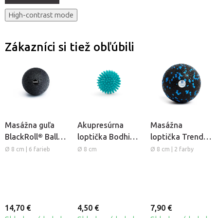
High-contrast mode
Zákazníci si tiež obľúbili
Masážna guľa
Akupresúrna
Masážna
BlackRoll® Ball
loptička Bodhi
loptička Trendy
Mini
Spiky Ball
Bola M
Ø 8 cm | 6 farieb
Ø 8 cm
Ø 8 cm | 2 farby
14,70 €
4,50 €
7,90 €