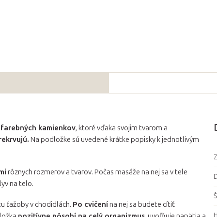
 farebných kamienkov
, ktoré vďaka svojim tvarom a
rekrvujú.
Na podložke sú uvedené krátke popisky k jednotlivým
Z
mi
rôznych rozmerov a tvarov. Počas masáže na nej sa v tele
D
yv na telo.
Š
tu ťažoby v chodidlách.
Po cvičení
na nej sa budete cítiť
dložka
pozitívne pôsobí na celý organizmus
, uvoľňuje napätia a