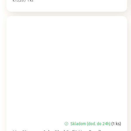
€13,20 / 1 ks
cena:
Priemerné
Skladom (dod. do 24h)
(1 ks)
hodnotenie