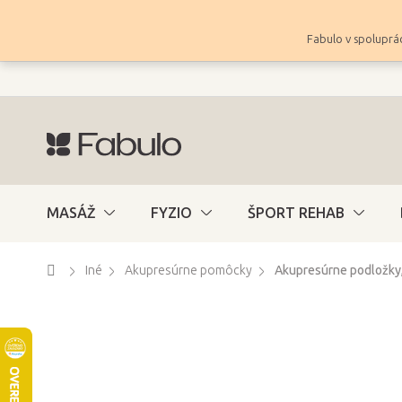
Prejsť
na
Fabulo v spoluprác
obsah
MASÁŽ
FYZIO
ŠPORT REHAB
Domov
Iné
Akupresúrne pomôcky
Akupresúrne podložky, 