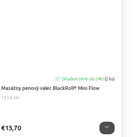
Priemerné
Skladom (dod. do 24h)
(2 ks)
hodnotenie
Masážny penový valec BlackRoll® Mini Flow
produktu
je
15 x 6 cm
4,5
z
5
hviezdičiek.
€13,70