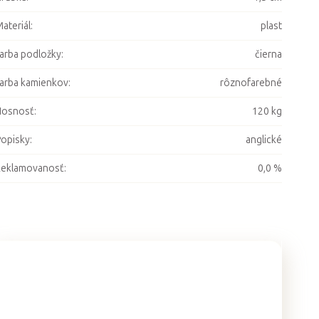
ateriál
:
plast
arba podložky
:
čierna
arba kamienkov
:
rôznofarebné
Nosnosť
:
120 kg
opisky
:
anglické
Reklamovanosť
:
0,0 %