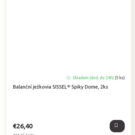
Priemerné
Skladom (dod. do 24h)
(5 ks)
hodnotenie
Balanční ježkovia SISSEL® Spiky Dome, 2ks
produktu
je
5,0
z
5
hviezdičiek.
€26,40
Jednotková