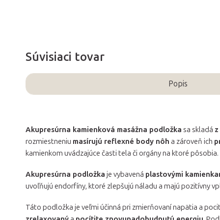
Súvisiaci tovar
Popis
Akupresúrna kamienková masážna podložka
sa skladá
z
rozmiestneniu
masírujú reflexné body nôh
a zároveň ich
p
kamienkom uvádzajúce časti tela či orgány na ktoré pôsobia.
Akupresúrna podložka
je vybavená
plastovými kamienka
uvoľňujú endorfíny, ktoré zlepšujú náladu a majú pozitívny vpl
Táto podložka je veľmi účinná pri zmierňovaní napätia a poci
zrelaxovaný
a
pocítite znovunadobudnutú energiu
. Po