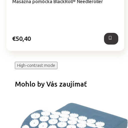
Masážna pomôcka BlackRoll® Needleroller
produktu
je
5,0
z
5
hviezdičiek.
€50,40
High-contrast mode
Mohlo by Vás zaujímať