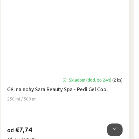
Priemerné
Skladom (dod. do 24h)
(2 ks)
hodnotenie
Gél na nohy Sara Beauty Spa - Pedi Gel Cool
produktu
je
250 ml / 500 ml
5,0
z
5
hviezdičiek.
€7,74
od
Jednotková