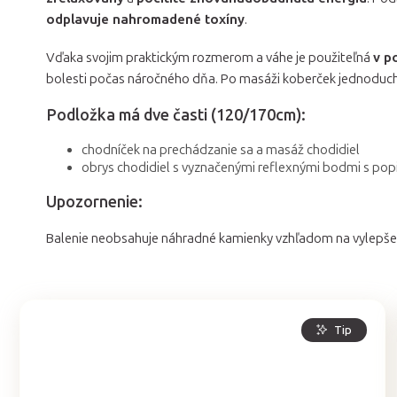
odplavuje nahromadené toxíny
.
Vďaka svojim praktickým rozmerom a váhe je použiteľná
v p
bolesti počas náročného dňa. Po masáži koberček jednoduch
Podložka má dve časti (120/170cm):
chodníček na prechádzanie sa a masáž chodidiel
obrys chodidiel s vyznačenými reflexnými bodmi s pop
Upozornenie:
Balenie neobsahuje náhradné kamienky vzhľadom na vylepšen
Tip