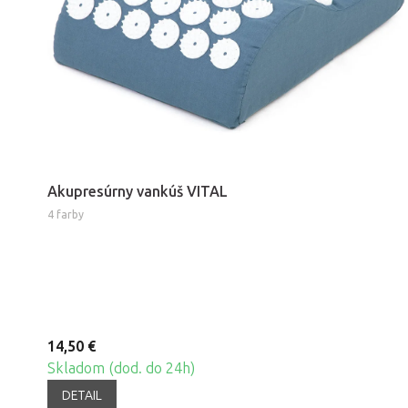
Akupresúrny vankúš VITAL
4 farby
14,50 €
Skladom (dod. do 24h)
DETAIL