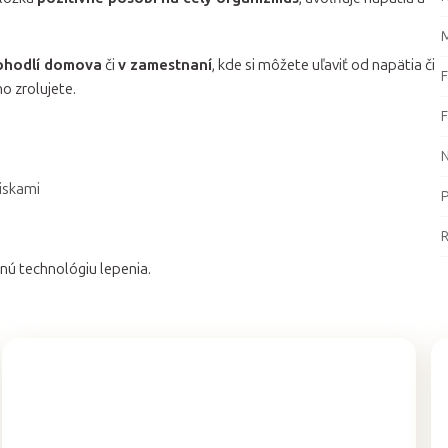
M
ohodlí domova
či
v zamestnaní
, kde si môžete uľaviť od napätia či
F
o zrolujete.
F
iskami
P
ú technológiu lepenia.