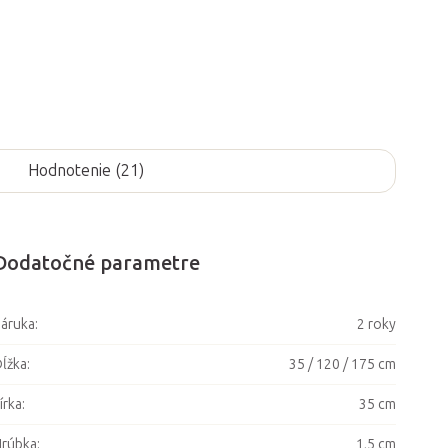
Hodnotenie (21)
Dodatočné parametre
áruka
:
2 roky
ĺžka
:
35 / 120 / 175 cm
írka
:
35 cm
Hrúbka
:
1,5 cm