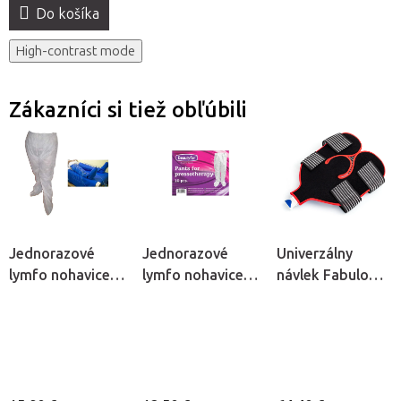
Do košíka
High-contrast mode
Zákazníci si tiež obľúbili
Jednorazové
Jednorazové
Univerzálny
lymfo nohavice z
lymfo nohavice z
návlek Fabulo
netkanej textílie
netkanej textílie
Cryopush
Quirumed, 10ks
Beautyfor®, 10ks