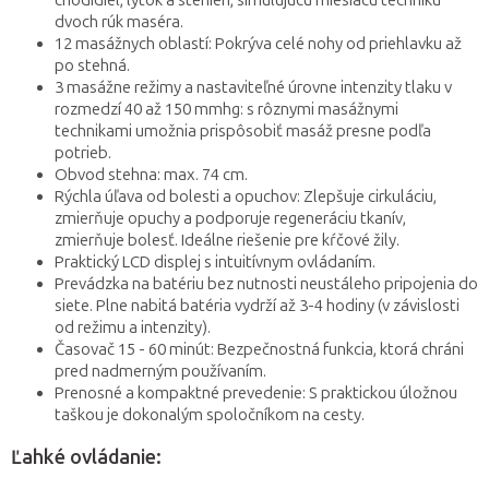
chodidiel, lýtok a stehien, simulujúcu miesiacu techniku
dvoch rúk maséra.
12 masážnych oblastí: Pokrýva celé nohy od priehlavku až
po stehná.
3 masážne režimy a nastaviteľné úrovne intenzity tlaku v
rozmedzí 40 až 150 mmhg: s rôznymi masážnymi
technikami umožnia prispôsobiť masáž presne podľa
potrieb.
Obvod stehna: max. 74 cm.
Rýchla úľava od bolesti a opuchov: Zlepšuje cirkuláciu,
zmierňuje opuchy a podporuje regeneráciu tkanív,
zmierňuje bolesť. Ideálne riešenie pre kŕčové žily.
Praktický LCD displej s intuitívnym ovládaním.
Prevádzka na batériu bez nutnosti neustáleho pripojenia do
siete. Plne nabitá batéria vydrží až 3-4 hodiny (v závislosti
od režimu a intenzity).
Časovač 15 - 60 minút: Bezpečnostná funkcia, ktorá chráni
pred nadmerným používaním.
Prenosné a kompaktné prevedenie: S praktickou úložnou
taškou je dokonalým spoločníkom na cesty.
Ľahké ovládanie: