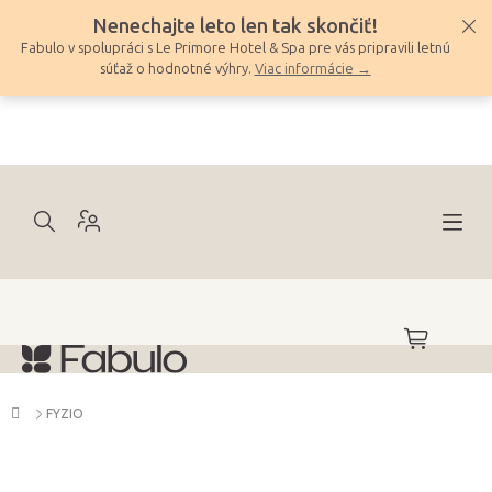
Prejsť
Nenechajte leto len tak skončiť!
na
Fabulo v spolupráci s Le Primore Hotel & Spa pre vás pripravili letnú
obsah
súťaž o hodnotné výhry.
Viac informácie →
NÁKUPNÝ
KOŠÍK
Domov
FYZIO