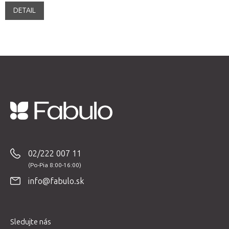
DETAIL
Z
á
p
02/222 007 11
ä
t
info@fabulo.sk
i
e
Sledujte nás