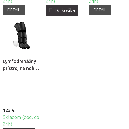
24h)
24h)
24h)
DETAIL
DETAIL
Do košíka
Lymfodrenážny
prístroj na nohy
BeautyOne
125 €
Skladom (dod. do
24h)