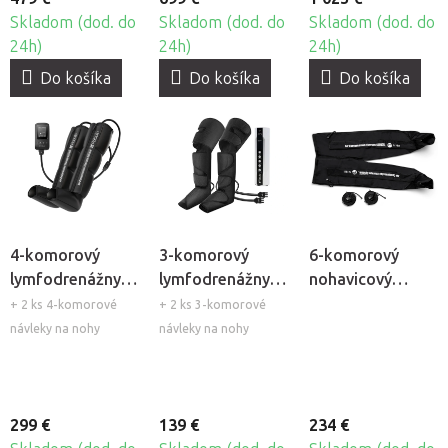
Skladom (dod. do
Skladom (dod. do
Skladom (dod. do
24h)
24h)
24h)
Do košíka
Do košíka
Do košíka
4-komorový
3-komorový
6-komorový
lymfodrenážny
lymfodrenážny
nohavicový
prístroj Fabulo
prístroj Fabulo
návlek Fabulo
+ 2 ks 4-komorové
+ 2 ks 3-komorové
Air 4
AirGo 6
návleky na nohy
návleky na nohy
299 €
139 €
234 €