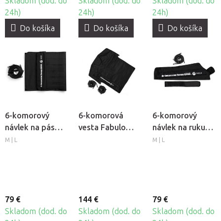
Skladom (dod. do
Skladom (dod. do
Skladom (dod. do
24h)
24h)
24h)
Do košíka
Do košíka
Do košíka
6-komorový
6-komorová
6-komorový
návlek na pás
vesta Fabulo
návlek na ruku
Fabulo AirGo 6
AirGo 6
Fabulo AirGo 6
M | L
M | L
79 €
144 €
79 €
Skladom (dod. do
Skladom (dod. do
Skladom (dod. do