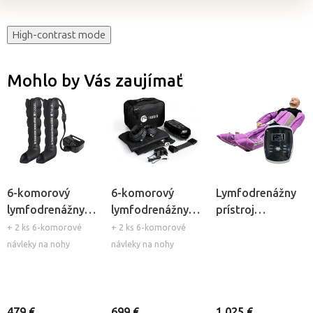
High-contrast mode
Mohlo by Vás zaujímať
6-komorový
6-komorový
Lymfodrenážny
lymfodrenážny
lymfodrenážny
prístroj
prístroj Fabulo
prístroj Fabulo
Beautyfor® Max
+ 2 ks 6-komorové
+ 2 ks 6-komorové
Air 6
AirGo 6
návleky na nohy
návleky na nohy
479 €
699 €
1 025 €