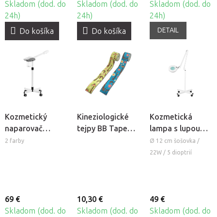
Skladom (dod. do
Skladom (dod. do
Skladom (dod. do
24h)
24h)
24h)
DETAIL
Do košíka
Do košíka
Kozmetický
Kineziologické
Kozmetická
naparovač
tejpy BB Tape
lampa s lupou
Giovanni D-20
pre citlivú
BeautyOne S4 so
2 farby
Ø 12 cm šošovka /
pokožku -
stojanom
22W / 5 dioptrií
detský motív -
žirafa
69 €
10,30 €
49 €
Skladom (dod. do
Skladom (dod. do
Skladom (dod. do