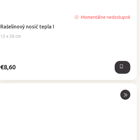
Priemerné
Momentálne nedostupné
hodnotenie
Rašelinový nosič tepla I
produktu
je
13 x 38 cm
5,0
z
5
hviezdičiek.
€8,60