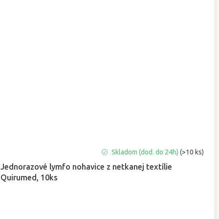
Priemerné
Skladom (dod. do 24h)
(>10 ks)
hodnotenie
Jednorazové lymfo nohavice z netkanej textílie
produktu
Quirumed, 10ks
je
5,0
z
5