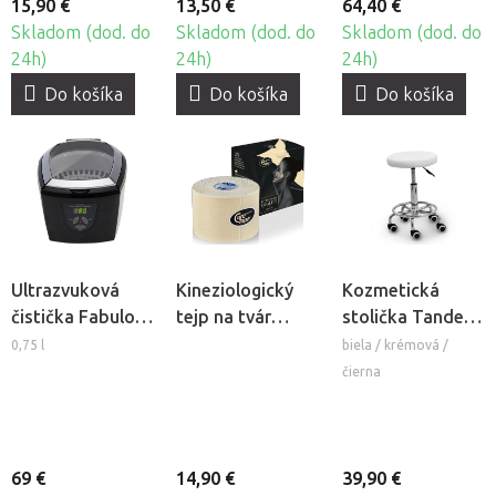
15,90 €
13,50 €
64,40 €
Skladom (dod. do
Skladom (dod. do
Skladom (dod. do
24h)
24h)
24h)
Do košíka
Do košíka
Do košíka
Ultrazvuková
Kineziologický
Kozmetická
čistička Fabulo
tejp na tvár
stolička Tandem
CD-7810A
CureTape®
COS
0,75 l
biela / krémová /
Beauty
čierna
69 €
14,90 €
39,90 €