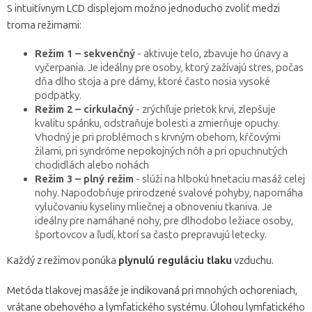
S intuitívnym LCD displejom možno jednoducho zvoliť medzi
troma režimami:
Režim 1 – sekvenčný
- aktivuje telo, zbavuje ho únavy a
vyčerpania. Je ideálny pre osoby, ktorý zažívajú stres, počas
dňa dlho stoja a pre dámy, ktoré často nosia vysoké
podpätky.
Režim 2 – cirkulačný
- zrýchľuje prietok krvi, zlepšuje
kvalitu spánku, odstraňuje bolesti a zmierňuje opuchy.
Vhodný je pri problémoch s krvným obehom, kŕčovými
žilami, pri syndróme nepokojných nôh a pri opuchnutých
chodidlách alebo nohách
Režim 3 – plný režim
- slúži na hlbokú hnetaciu masáž celej
nohy. Napodobňuje prirodzené svalové pohyby, napomáha
vylučovaniu kyseliny mliečnej a obnoveniu tkaniva. Je
ideálny pre namáhané nohy, pre dlhodobo ležiace osoby,
športovcov a ľudí, ktorí sa často prepravujú letecky.
Každý z režimov ponúka
plynulú reguláciu tlaku
vzduchu.
Metóda tlakovej masáže je indikovaná pri mnohých ochoreniach,
vrátane obehového a lymfatického systému. Úlohou lymfatického