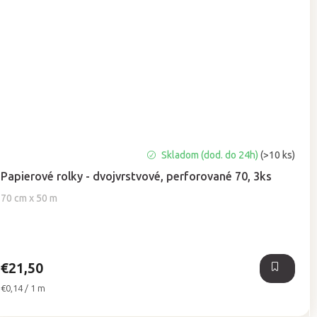
Priemerné
Skladom (dod. do 24h)
(>10 ks)
hodnotenie
Papierové rolky - dvojvrstvové, perforované 70, 3ks
produktu
je
70 cm x 50 m
5,0
z
5
hviezdičiek.
€21,50
Jednotková
€0,14 / 1 m
cena: