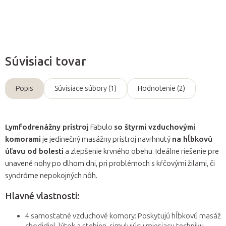
Opýtať sa
Súvisiaci tovar
Popis
Súvisiace súbory (1)
Hodnotenie (2)
Lymfodrenážny prístroj
Fabulo
so štyrmi
vzduchovými
komorami
je jedinečný masážny prístroj navrhnutý
na hĺbkovú
úľavu od bolesti
a zlepšenie krvného obehu. Ideálne riešenie pre
unavené nohy po dlhom dni, pri problémoch s kŕčovými žilami, či
syndróme nepokojných nôh.
Hlavné vlastnosti:
4 samostatné vzduchové komory: Poskytujú hĺbkovú masáž