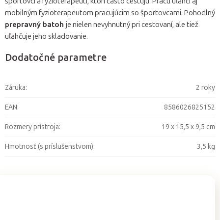
športovci a fyzioterapeuti, ktorí často cestujú. Prácu uľahčí aj
mobilným fyzioterapeutom pracujúcim so športovcami. Pohodlný
prepravný batoh
je nielen nevyhnutný pri cestovaní, ale tiež
uľahčuje jeho skladovanie.
Dodatočné parametre
Záruka
:
2 roky
EAN
:
8586026825152
Rozmery prístroja
:
19 x 15,5 x 9,5 cm
Hmotnosť (s príslušenstvom)
:
3,5 kg