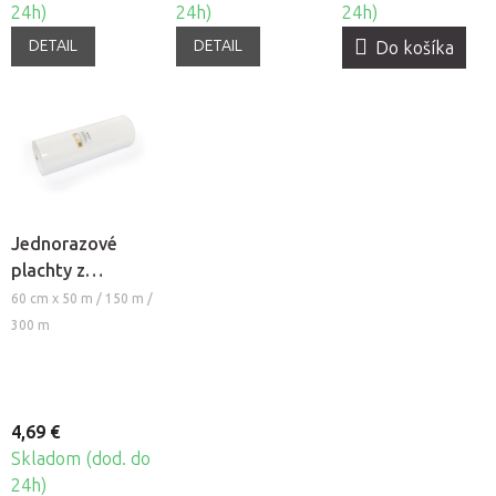
24h)
24h)
24h)
DETAIL
DETAIL
Do košíka
Jednorazové
plachty z
netkanej textílie
60 cm x 50 m / 150 m /
Fabulo v rolke,
300 m
60cm
4,69 €
Skladom (dod. do
24h)