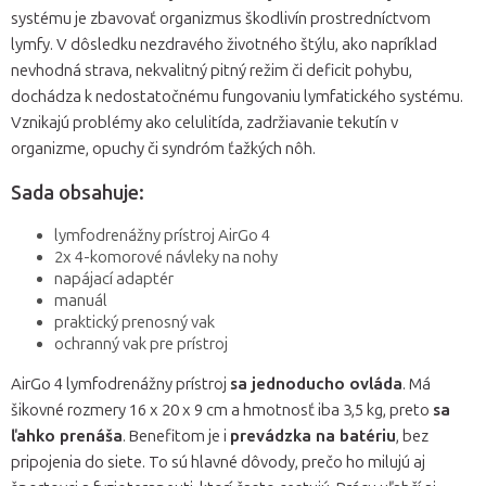
systému je zbavovať organizmus škodlivín prostredníctvom
lymfy. V dôsledku nezdravého životného štýlu, ako napríklad
nevhodná strava, nekvalitný pitný režim či deficit pohybu,
dochádza k nedostatočnému fungovaniu lymfatického systému.
Vznikajú problémy ako celulitída, zadržiavanie tekutín v
organizme, opuchy či syndróm ťažkých nôh.
Sada obsahuje:
lymfodrenážny prístroj AirGo 4
2x 4-komorové návleky na nohy
napájací adaptér
manuál
praktický prenosný vak
ochranný vak pre prístroj
AirGo 4 lymfodrenážny prístroj
sa jednoducho ovláda
. Má
šikovné rozmery 16 x 20 x 9 cm a hmotnosť iba 3,5 kg, preto
sa
ľahko prenáša
. Benefitom je i
prevádzka na batériu
, bez
pripojenia do siete. To sú hlavné dôvody, prečo ho milujú aj