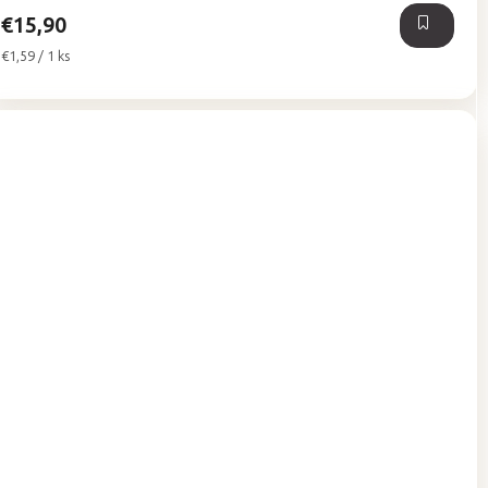
hviezdičiek.
€15,90
Jednotková
€1,59 / 1 ks
cena: