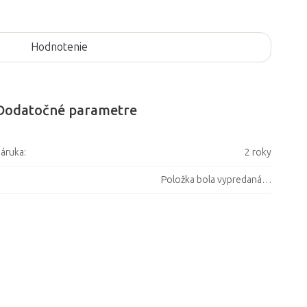
Hodnotenie
Dodatočné parametre
áruka
:
2 roky
Položka bola vypredaná…