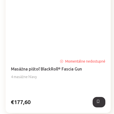
Priemerné
Momentálne nedostupné
hodnotenie
Masážna pištoľ BlackRoll® Fascia Gun
produktu
je
4 masážne hlavy
5,0
z
5
hviezdičiek.
€177,60