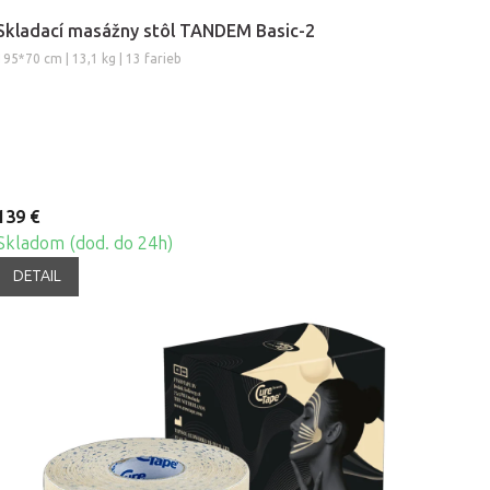
Skladací masážny stôl TANDEM Basic-2
195*70 cm | 13,1 kg | 13 farieb
139 €
Skladom (dod. do 24h)
DETAIL