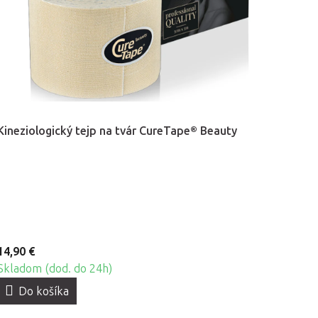
Kineziologický tejp na tvár CureTape® Beauty
14,90 €
Skladom (dod. do 24h)
Do košíka