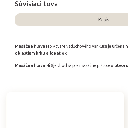
Súvisiaci tovar
Popis
Masážna hlava
Hi5 v tvare vzduchového vankúša je určená
n
oblastiam krku a lopatiek
.
Masážna hlava Hi5
je vhodná pre masážne pištole
s otvor