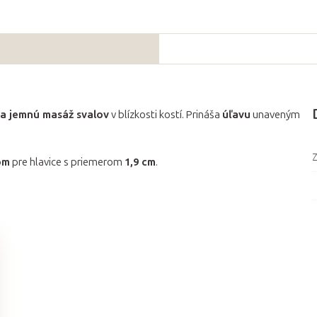
a jemnú masáž svalov
v blízkosti kostí. Prináša
úľavu
unaveným
Z
om
pre hlavice s priemerom
1,9 cm
.