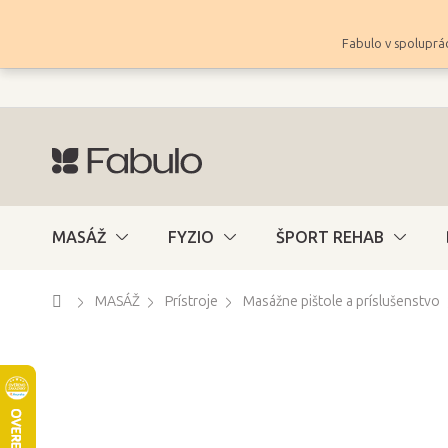
Prejsť
na
Fabulo v spoluprác
obsah
MASÁŽ
FYZIO
ŠPORT REHAB
Domov
MASÁŽ
Prístroje
Masážne pištole a príslušenstvo