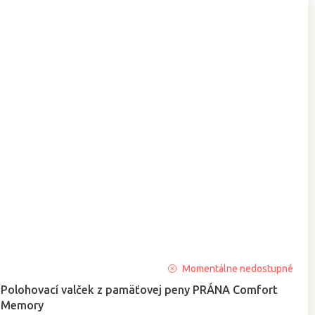
Priemerné
Momentálne nedostupné
hodnotenie
Polohovací valček z pamäťovej peny PRÁNA Comfort
produktu
Memory
je