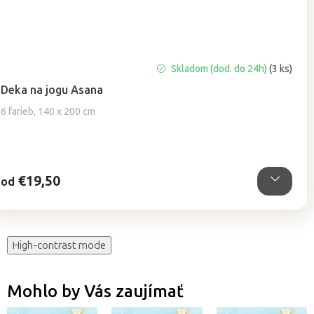
Priemerné
Skladom (dod. do 24h)
(3 ks)
hodnotenie
Deka na jogu Asana
produktu
je
6 farieb, 140 x 200 cm
5,0
z
5
hviezdičiek.
€19,50
od
High-contrast mode
Mohlo by Vás zaujímať