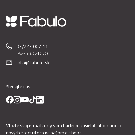
Z
á
p
02/222 007 11
ä
t
info@fabulo.sk
i
e
Sledujte nás
Vložte svoj e-mail a my Vám budeme zasielať informácie o
nových produktoch na našom e-shope.