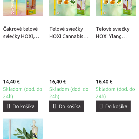
Čakrové telové
Telové sviečky
Telové sviečky
sviečky HOXI,
HOXI Cannabis,
HOXI Ylang
7ks
10ks
Ylang, 10ks
14,40 €
16,40 €
16,40 €
Skladom (dod. do
Skladom (dod. do
Skladom (dod. do
24h)
24h)
24h)
Do košíka
Do košíka
Do košíka