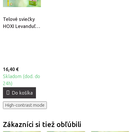
Telové sviečky
HOXI Levanduľa,
10ks
16,40 €
Skladom (dod. do
24h)
Do košíka
High-contrast mode
Zákazníci si tiež obľúbili