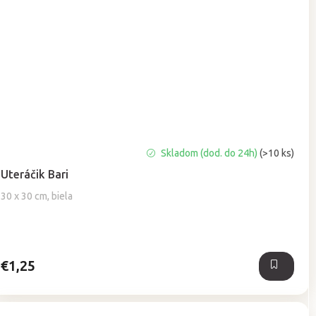
Priemerné
Skladom (dod. do 24h)
(>10 ks)
hodnotenie
Uteráčik Bari
produktu
je
30 x 30 cm, biela
5,0
z
5
hviezdičiek.
€1,25