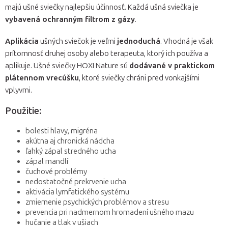
majú ušné sviečky najlepšiu účinnosť. Každá ušná sviečka je
vybavená ochranným filtrom z gázy
.
Aplikácia
ušných sviečok je veľmi
jednoduchá
. Vhodná je však
prítomnosť druhej osoby alebo terapeuta, ktorý ich používa a
aplikuje. Ušné sviečky HOXI Nature sú
dodávané v praktickom
plátennom vrecúšku
, ktoré sviečky chráni pred vonkajšími
vplyvmi.
Použitie:
bolesti hlavy, migréna
akútna aj chronická nádcha
ľahký zápal stredného ucha
zápal mandlí
čuchové problémy
nedostatočné prekrvenie ucha
aktivácia lymfatického systému
zmiernenie psychických problémov a stresu
prevencia pri nadmernom hromadení ušného mazu
hučanie a tlak v ušiach