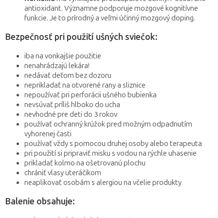
antioxidant. Významne podporuje mozgové kognitívne
funkcie. Je to prírodný a veľmi účinný mozgový doping.
Bezpečnosť pri použití ušných sviečok:
iba na vonkajšie použitie
nenahrádzajú lekára!
nedávať deťom bez dozoru
neprikladať na otvorené rany a sliznice
nepoužívať pri perforácii ušného bubienka
nevsúvať príliš hlboko do ucha
nevhodné pre deti do 3 rokov
používať ochranný krúžok pred možným odpadnutím
vyhorenej časti
používať vždy s pomocou druhej osoby alebo terapeuta
pri použití si pripraviť misku s vodou na rýchle uhasenie
prikladať kolmo na ošetrovanú plochu
chrániť vlasy uteráčikom
neaplikovať osobám s alergiou na včelie produkty
Balenie obsahuje: