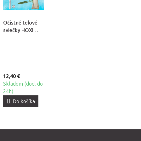
Očistné telové
sviečky HOXI
Biele, 6ks
12,40 €
Skladom (dod. do
24h)
Do košíka