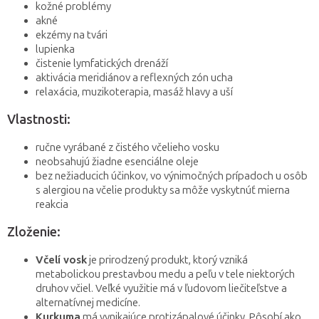
kožné problémy
akné
ekzémy na tvári
lupienka
čistenie lymfatických drenáží
aktivácia meridiánov a reflexných zón ucha
relaxácia, muzikoterapia, masáž hlavy a uší
Vlastnosti:
ručne vyrábané z čistého včelieho vosku
neobsahujú žiadne esenciálne oleje
bez nežiaducich účinkov, vo výnimočných prípadoch u osôb
s alergiou na včelie produkty sa môže vyskytnúť mierna
reakcia
Zloženie:
Včelí vosk
je prirodzený produkt, ktorý vzniká
metabolickou prestavbou medu a peľu v tele niektorých
druhov včiel. Veľké využitie má v ľudovom liečiteľstve a
alternatívnej medicíne.
Kurkuma
má vynikajúce protizápalové účinky. Pôsobí ako