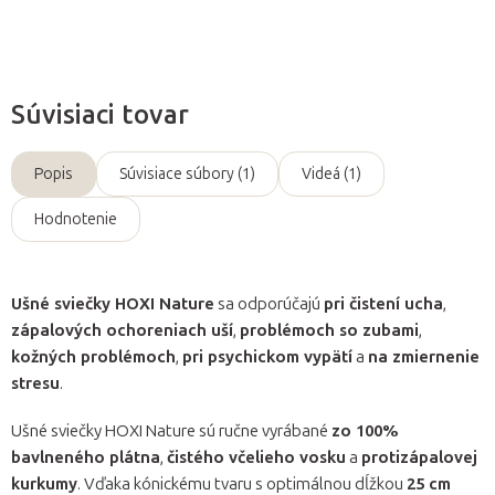
Súvisiaci tovar
Popis
Súvisiace súbory (1)
Videá (1)
Hodnotenie
Ušné sviečky HOXI Nature
sa odporúčajú
pri čistení ucha
,
zápalových ochoreniach uší
,
problémoch so zubami
,
kožných problémoch
,
pri psychickom vypätí
a
na zmiernenie
stresu
.
Ušné sviečky HOXI Nature sú ručne vyrábané
zo 100%
bavlneného plátna
,
čistého včelieho vosku
a
protizápalovej
kurkumy
. Vďaka kónickému tvaru s optimálnou dĺžkou
25 cm