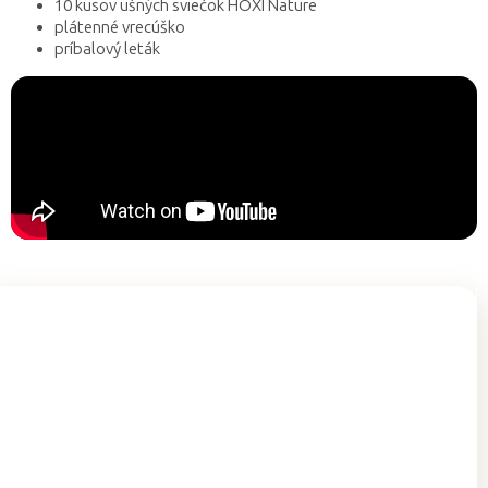
10 kusov ušných sviečok HOXI Nature
plátenné vrecúško
príbalový leták