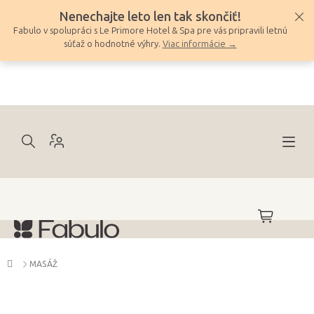
Prejsť
Nenechajte leto len tak skončiť!
na
Fabulo v spolupráci s Le Primore Hotel & Spa pre vás pripravili letnú
obsah
súťaž o hodnotné výhry.
Viac informácie →
NÁKUPNÝ
KOŠÍK
Domov
MASÁŽ