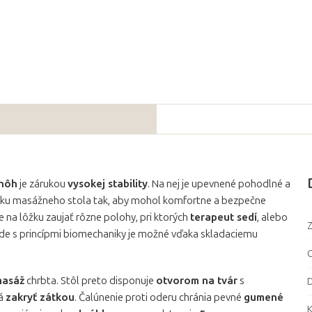
 nôh
je zárukou
vysokej stability
. Na nej je upevnené pohodlné a
ýšku masážneho stola tak, aby mohol komfortne a bezpečne
e na lôžku zaujať rôzne polohy, pri ktorých
terapeut sedí
, alebo
Z
lade s princípmi biomechaniky je možné vďaka skladaciemu
C
masáž
chrbta. Stôl preto disponuje
otvorom na tvár
s
D
dá
zakryť zátkou
. Čalúnenie proti oderu chránia pevné
gumené
K