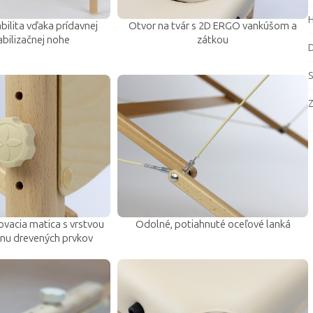
H
ilita vďaka prídavnej
Otvor na tvár s 2D ERGO vankúšom a
tabilizačnej nohe
zátkou
D
S
Z
vacia matica s vrstvou
Odolné, potiahnuté oceľové lanká
anu drevených prvkov