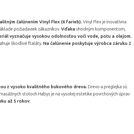
litným čalúnením Vinyl Flex (6 farieb).
Vinyl Flex je inovatívna
základe požiadaviek zákazníkov.
Vďaka
vhodným komponentom,
riál vyznačuje vysokou odolnosťou voči vode, potu a olejom.
sahuje škodlivé ftaláty.
Na čalúnenie poskytuje výrobca záruku 2
iou
z vysoko kvalitného bukového dreva.
Drevo a preglejka sú
masážnych stoloch Habys je na vysokej estetike povrchových úprav
uku až 5 rokov
.