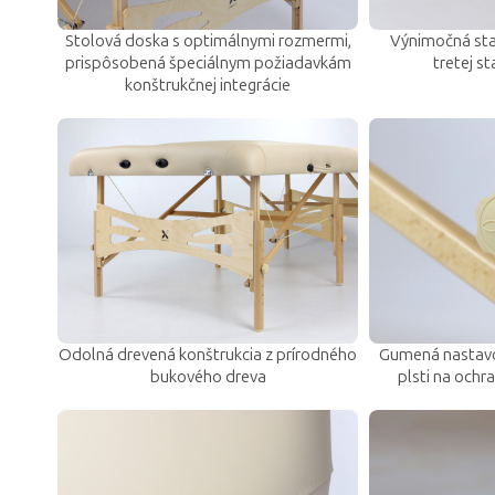
Stolová doska s optimálnymi rozmermi,
Výnimočná stab
prispôsobená špeciálnym požiadavkám
tretej s
konštrukčnej integrácie
Odolná drevená konštrukcia z prírodného
Gumená nastavo
bukového dreva
plsti na ochr