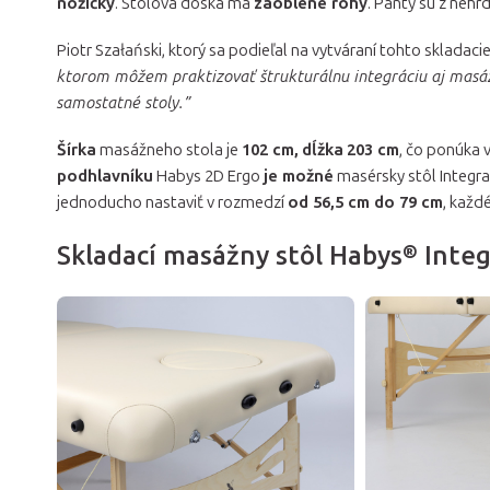
nožičky
. Stolová doska má
zaoblené rohy
. Pánty sú z nehr
Piotr Szałański, ktorý sa podieľal na vytváraní tohto sklada
ktorom môžem praktizovať štrukturálnu integráciu aj masáž
samostatné stoly.”
Šírka
masážneho stola je
102 cm,
dĺžka
203 cm
, čo ponúka 
podhlavníku
Habys 2D Ergo
je možné
masérsky stôl Integr
jednoducho nastaviť v rozmedzí
od 56,5 cm do 79 cm
, každ
Skladací masážny stôl Habys® Integ