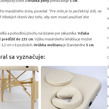
dzavejúcej ocele a
hrúbka peny
predstavuje
5 cm
.
K
cieho masážneho stola, povedal:
“Pre mňa je to perfektný stôl, na
 hlbokých tkanív bez toho, aby som musel používať dva
M
M
veľkú a pohodlnú plochu na ležanie pre zákazníka.
Vďaka
H
al
predĺžiť
do 233 cm
. Výšku masérskeho lehátka je možné
é 3,2 cm v 8 pozíciách
.
Hrúbka molitanu
je štandardne
5 cm
.
N
ral sa vyznačuje:
D
Š
V
R
M