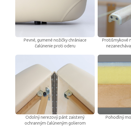
Pevné, gumené nožičky chrániace
Protišmykové n
čalúnenie proti oderu
nezanecháva
Odolný nerezový pánt zaistený
Pohodlný mol
ochranným čalúneným golierom