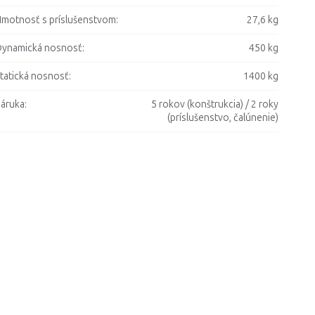
motnosť s príslušenstvom
:
27,6 kg
ynamická nosnosť
:
450 kg
tatická nosnosť
:
1400 kg
áruka
:
5 rokov (konštrukcia) / 2 roky
(príslušenstvo, čalúnenie)