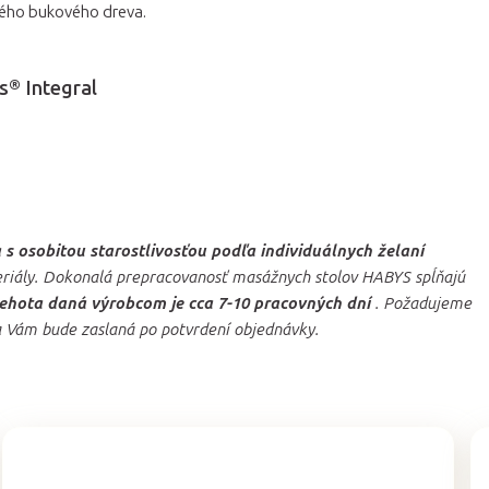
ého bukového dreva.
s® Integral
s osobitou starostlivosťou podľa individuálnych želaní
teriály. Dokonalá prepracovanosť masážnych stolov HABYS spĺňajú
ehota daná výrobcom je cca 7-10 pracovných dní
. Požadujeme
a Vám bude zaslaná po potvrdení objednávky.