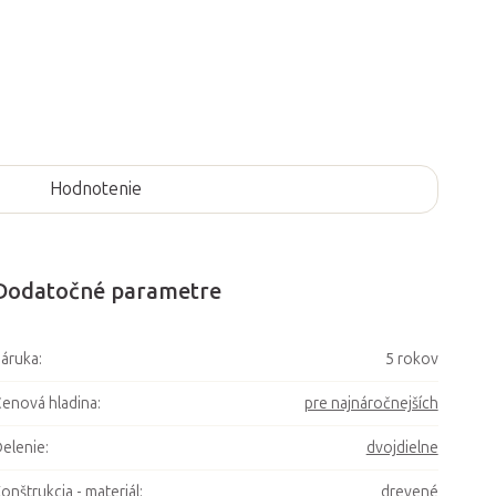
Hodnotenie
Dodatočné parametre
áruka
:
5 rokov
enová hladina
:
pre najnáročnejších
elenie
:
dvojdielne
onštrukcia - materiál
:
drevené