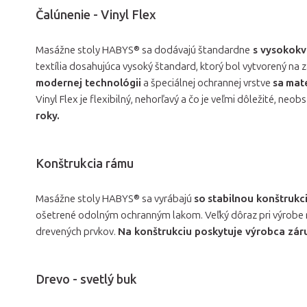
Čalúnenie - Vinyl Flex
Masážne stoly HABYS® sa dodávajú štandardne
s vysokokva
textília dosahujúca vysoký štandard, ktorý bol vytvorený na 
modernej technológii
a špeciálnej ochrannej vrstve
sa
mate
Vinyl Flex je flexibilný, nehorľavý a čo je veľmi dôležité, neob
roky.
Konštrukcia rámu
Masážne stoly HABYS® sa vyrábajú
so
stabilnou konštrukc
ošetrené odolným ochranným lakom. Veľký dôraz pri výrobe 
drevených prvkov.
Na konštrukciu poskytuje výrobca zár
Drevo - svetlý buk