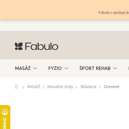
Prejsť
na
Fabulo v spoluprác
obsah
MASÁŽ
FYZIO
ŠPORT REHAB
Domov
MASÁŽ
Masážne stoly
Skladacie
Drevené