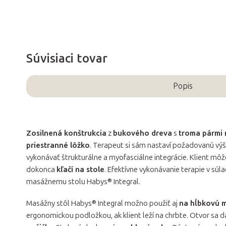
Súvisiaci tovar
Popis
Zosilnená konštrukcia
z
bukového dreva
s
troma pármi
priestranné lôžko
. Terapeut si sám nastaví požadovanú v
vykonávať štrukturálne a myofasciálne integrácie. Klient môž
dokonca
kľačí na stole
. Efektívne vykonávanie terapie v sú
masážnemu stolu Habys® Integral.
Masážny stôl Habys® Integral možno použiť aj
na hĺbkovú 
ergonomickou podložkou, ak klient leží na chrbte. Otvor sa 