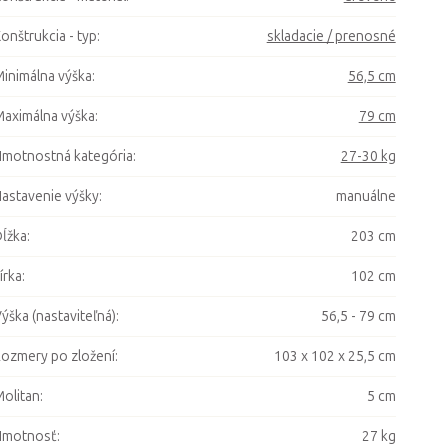
onštrukcia - typ
:
skladacie / prenosné
inimálna výška
:
56,5 cm
aximálna výška
:
79 cm
motnostná kategória
:
27-30 kg
astavenie výšky
:
manuálne
ĺžka
:
203 cm
írka
:
102 cm
ýška (nastaviteľná)
:
56,5 - 79 cm
ozmery po zložení
:
103 x 102 x 25,5 cm
olitan
:
5 cm
Hmotnosť
:
27 kg