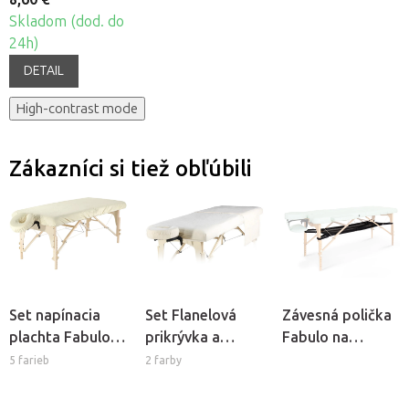
Skladom (dod. do
24h)
DETAIL
High-contrast mode
Zákazníci si tiež obľúbili
Set napínacia
Set Flanelová
Závesná polička
plachta Fabulo
prikrývka a
Fabulo na
na masážny stôl
prestieradlo
masážny stôl
5 farieb
2 farby
a podhlavník z
Fabulo na
mikrovlákna
masážny stôl a