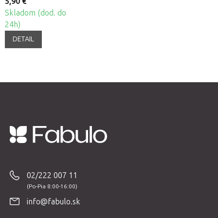
5,90 €
Skladom (dod. do
24h)
DETAIL
Z
á
p
02/222 007 11
ä
t
info@fabulo.sk
i
e