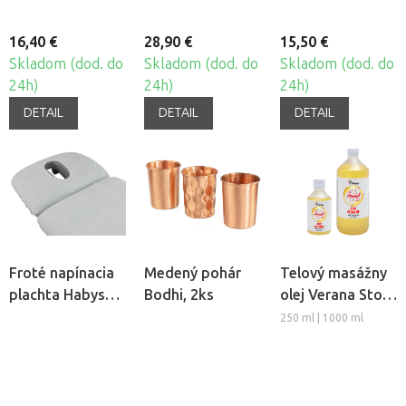
16,40 €
28,90 €
15,50 €
Skladom (dod. do
Skladom (dod. do
Skladom (dod. do
24h)
24h)
24h)
DETAIL
DETAIL
DETAIL
Froté napínacia
Medený pohár
Telový masážny
plachta Habys® 2
Bodhi, 2ks
olej Verana Stop
na masážny stôl
Celulitíde
250 ml | 1000 ml