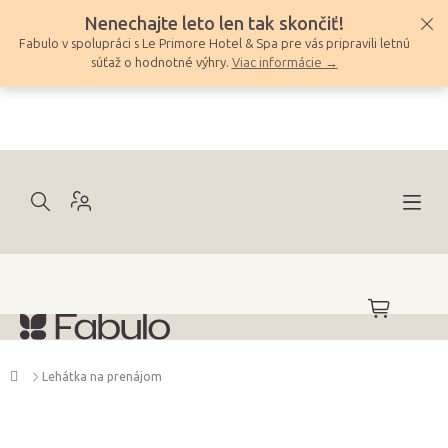
Prejsť
Nenechajte leto len tak skončiť!
na
Fabulo v spolupráci s Le Primore Hotel & Spa pre vás pripravili letnú
obsah
súťaž o hodnotné výhry.
Viac informácie →
NÁKUPNÝ
KOŠÍK
Domov
Lehátka na prenájom