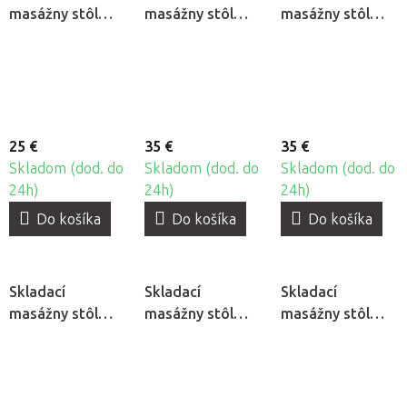
masážny stôl
masážny stôl
masážny stôl
Fabulo UNO Set -
Fabulo GURU Set
Fabulo GURU Set
krémová - na
- krémová - na
- krémová - na
prenájom
prenájom
prenájom
25 €
35 €
35 €
Skladom (dod. do
Skladom (dod. do
Skladom (dod. do
24h)
24h)
24h)
Do košíka
Do košíka
Do košíka
Skladací
Skladací
Skladací
masážny stôl
masážny stôl
masážny stôl
Fabulo GURU Set
Fabulo TITAN
Fabulo GURU Set
- krémová - na
Set - krémová -
- krémová - na
prenájom
na prenájom
prenájom