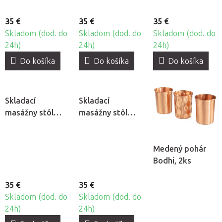
35 €
35 €
35 €
Skladom (dod. do
Skladom (dod. do
Skladom (dod. do
24h)
24h)
24h)
Do košíka
Do košíka
Do košíka
Skladací
Skladací
masážny stôl
masážny stôl
Fabulo GURU Set
Fabulo TITAN
- krémová - na
Set - krémová -
prenájom
na prenájom
Medený pohár
Bodhi, 2ks
35 €
35 €
Skladom (dod. do
Skladom (dod. do
24h)
24h)