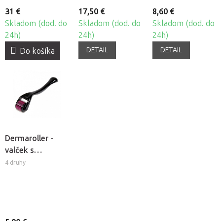
31 €
17,50 €
8,60 €
Skladom (dod. do
Skladom (dod. do
Skladom (dod. do
24h)
24h)
24h)
DETAIL
DETAIL
Do košíka
Dermaroller -
valček s
mikroihlami
4 druhy