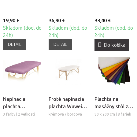
podhlavník
19,90 €
36,90 €
33,40 €
Skladom (dod. do
Skladom (dod. do
Skladom (dod. do
24h)
24h)
24h)
DETAIL
DETAIL
Do košíka
Napínacia
Froté napínacia
Plachta na
plachta
plachta Wuwei
masážny stôl z
Quirumed na
WellTouch na
lisovaného
3 farby | 2 veľkosti
krémová / bordová
80 x 200 cm | 8 farieb
masážny stôl
masážny stôl
vlákna, 5ks