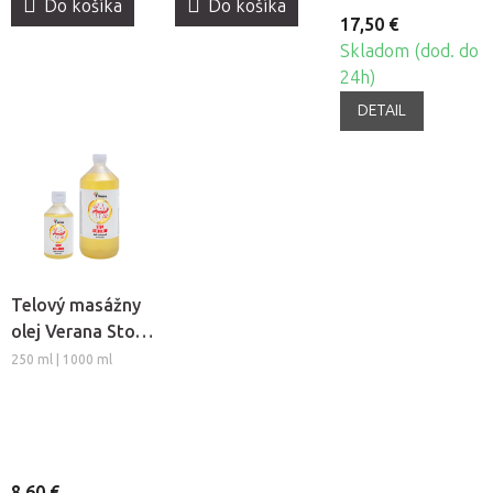
Do košíka
Do košíka
17,50 €
Skladom (dod. do
24h)
DETAIL
Telový masážny
olej Verana Stop
Celulitíde
250 ml | 1000 ml
8,60 €