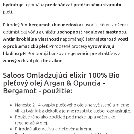
hydratuje
a pomáha
predchádzať predčasnému starnutiu
pleti.
Prírodný
Bio bergamot
a
bio medovka
navodí celému zloženiu
optimistickú vôňu a unikátnu
schopnosť regulovať mastnotu
.
Antimikrobiálne vlastnosti
napomáhajú šetrnej
starostlivosti
o problematickú pleť
. Prirodzené procesy
vyrovnávajú
hladinu pH
. Podporujú bunkovú regeneráciu pre atraktívny a
žiarivý vzhľad
pleti
bez akné
.
Saloos Omladzujúci elixír 100% Bio
pleťový olej Argan & Opuncia -
Bergamot - použitie:
Naneste 2 - 4 kvapky pleťového oleja na vyčistenú a mierne
vlhkú tvár, krk a dekolt a jemne rozotrite alebo rozmasírujte.
Použite ráno ako podklad pod make-up a večer ako
regeneračný olej.
Prírodná alternatíva k pleťovému krému.