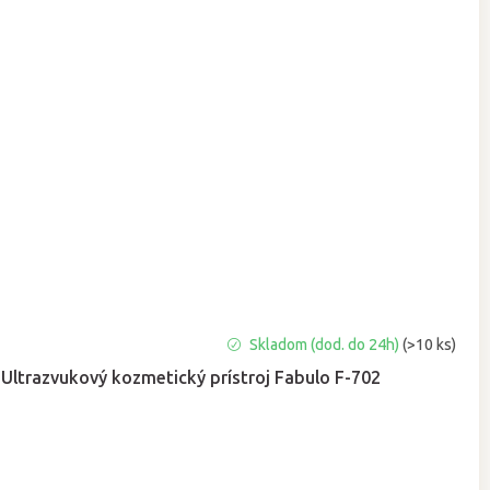
Priemerné
Skladom (dod. do 24h)
(>10 ks)
hodnotenie
Ultrazvukový kozmetický prístroj Fabulo F-702
produktu
je
5,0
z
5