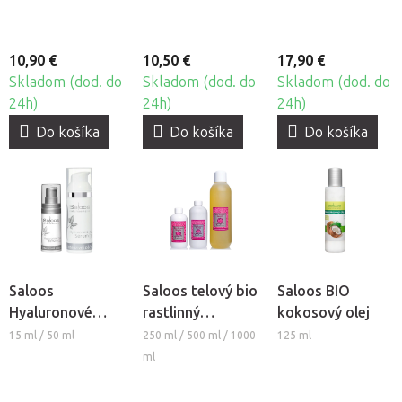
- Ruža
- Levanduľa
10,90 €
10,50 €
17,90 €
Skladom (dod. do
Skladom (dod. do
Skladom (dod. do
24h)
24h)
24h)
Do košíka
Do košíka
Do košíka
Saloos
Saloos telový bio
Saloos BIO
Hyaluronové
rastlinný
kokosový olej
sérum
masážny olej
15 ml / 50 ml
250 ml / 500 ml / 1000
125 ml
WELLNES ARGÁN
ml
REVITAL