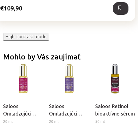
hviezdičiek.
€109,90
High-contrast mode
Mohlo by Vás zaujímať
Saloos
Saloos
Saloos Retinol
Omladzujúci
Omladzujúci
bioaktívne sérum
elixír 100% Bio
elixír 100% Bio
20 ml
20 ml
50 ml
pleťový olej
pleťový olej
Argan & Opuncia
Argan & Opuncia