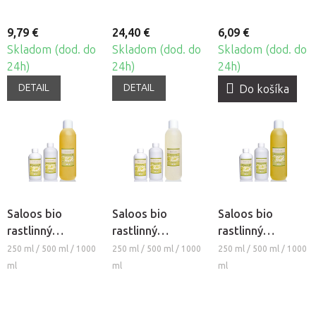
9,79 €
24,40 €
6,09 €
Skladom (dod. do
Skladom (dod. do
Skladom (dod. do
24h)
24h)
24h)
DETAIL
DETAIL
Do košíka
Saloos bio
Saloos bio
Saloos bio
rastlinný
rastlinný
rastlinný
masážny olej -
masážny olej -
masážny olej -
250 ml / 500 ml / 1000
250 ml / 500 ml / 1000
250 ml / 500 ml / 1000
SLNEČNICOVÝ
RICÍNOVÝ
SEZAMOVÝ
ml
ml
ml