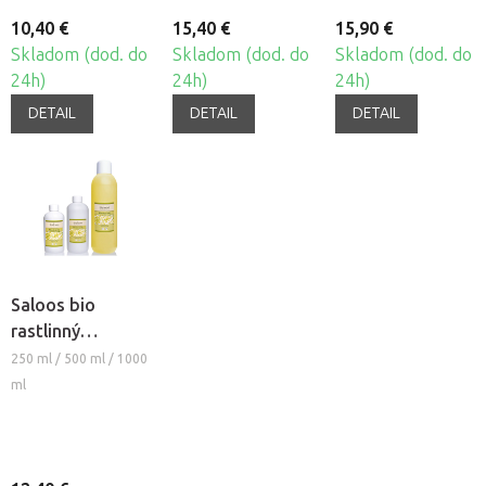
10,40 €
15,40 €
15,90 €
Skladom (dod. do
Skladom (dod. do
Skladom (dod. do
24h)
24h)
24h)
DETAIL
DETAIL
DETAIL
Saloos bio
rastlinný
masážny olej -
250 ml / 500 ml / 1000
MANDĽOVÝ
ml