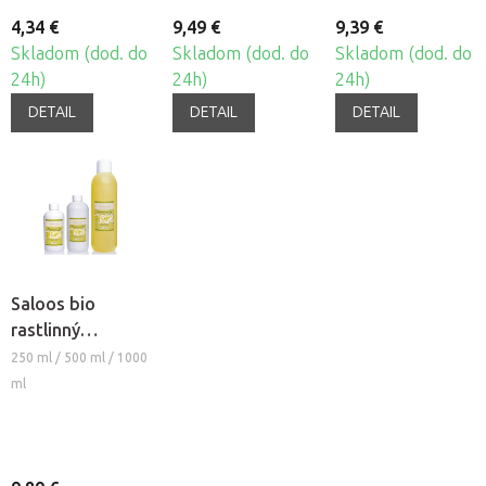
4,34 €
9,49 €
9,39 €
Skladom (dod. do
Skladom (dod. do
Skladom (dod. do
24h)
24h)
24h)
DETAIL
DETAIL
DETAIL
Saloos bio
rastlinný
masážny olej -
250 ml / 500 ml / 1000
MAKADAMIOVÝ
ml