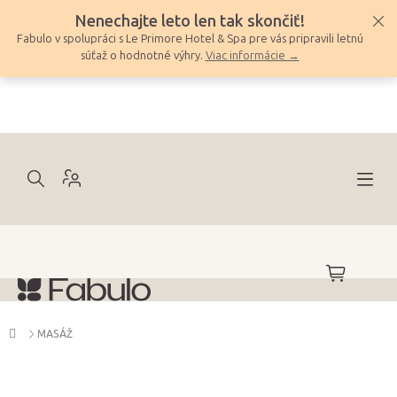
Prejsť
Nenechajte leto len tak skončiť!
na
Fabulo v spolupráci s Le Primore Hotel & Spa pre vás pripravili letnú
obsah
súťaž o hodnotné výhry.
Viac informácie →
NÁKUPNÝ
KOŠÍK
Domov
MASÁŽ