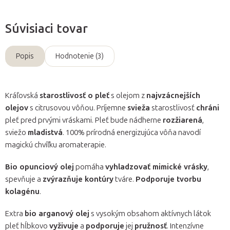
Súvisiaci tovar
Popis
Hodnotenie (3)
Kráľovská
starostlivosť o pleť
s olejom z
najvzácnejších
olejov
s citrusovou vôňou. Príjemne
svieža
starostlivosť
chráni
pleť pred prvými vráskami. Pleť bude nádherne
rozžiarená
,
sviežo
mladistvá
. 100% prírodná energizujúca vôňa navodí
magickú chvíľku aromaterapie.
Bio opunciový olej
pomáha
vyhladzovať mimické vrásky
,
spevňuje a
zvýrazňuje kontúry
tváre.
Podporuje tvorbu
kolagénu
.
Extra
bio arganový olej
s vysokým obsahom aktívnych látok
pleť hĺbkovo
vyživuje
a
podporuje
jej
pružnosť
. Intenzívne