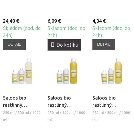
24,40 €
6,09 €
4,34 €
Skladom (dod. do
Skladom (dod. do
Skladom (dod. do
24h)
24h)
24h)
DETAIL
DETAIL
Do košíka
Saloos bio
Saloos bio
Saloos bio
rastlinný
rastlinný
rastlinný
masážny olej -
masážny olej -
masážny olej -
250 ml / 500 ml / 1000
250 ml / 500 ml / 1000
250 ml / 500 ml / 1000
RICÍNOVÝ
SEZAMOVÝ
MAKADAMIOVÝ
ml
ml
ml