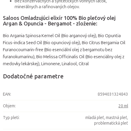
Bez konzervačných a syntetických vonných látok,
minerálnych a rafinovaných olejov.
Saloos Omladzujúci elixír 100% Bio pleťový olej
Argan & Opuncia - Bergamot - zloženie:
Bio Argania Spinosa Kernel Oil (Bio arganový olej), Bio Opuntia
Ficus-indica Seed Oil (Bio opunciový olej), Bio Citrus Bergamia Oil
Furanocoumarin-free (Bio esenciální olej z bergamotu bez
furanokumarinu), Bio Melissa Officinalis Oil (Bio esenciálny olej z
medovky lekárskej), Limonene, Linalool, Citral
Dodatočné parametre
EAN
:
8594031324843
Objem
:
20 ml
Typ pleti
:
mladá pleť, mastná pleť,
problematická pleť