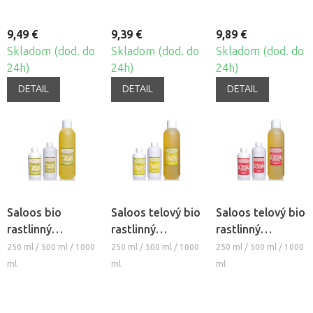
9,49 €
9,39 €
9,89 €
Skladom (dod. do
Skladom (dod. do
Skladom (dod. do
24h)
24h)
24h)
DETAIL
DETAIL
DETAIL
Saloos bio
Saloos telový bio
Saloos telový bio
rastlinný
rastlinný
rastlinný
masážny olej -
masážny olej
masážny olej
250 ml / 500 ml / 1000
250 ml / 500 ml / 1000
250 ml / 500 ml / 1000
MARHUĽOVÝ
CELULINE
EROTIKA
ml
ml
ml