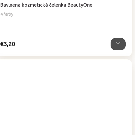
hodnotenie
Bavlnená kozmetická čelenka BeautyOne
produktu
je
4 farby
5,0
z
5
hviezdičiek.
€3,20