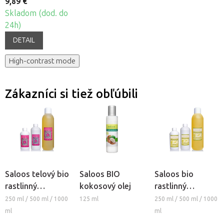
9,89 €
Skladom (dod. do
24h)
DETAIL
High-contrast mode
Zákazníci si tiež obľúbili
Saloos telový bio
Saloos BIO
Saloos bio
rastlinný
kokosový olej
rastlinný
masážny olej
masážny olej -
250 ml / 500 ml / 1000
125 ml
250 ml / 500 ml / 1000
WELLNES ARGÁN
SLNEČNICOVÝ
ml
ml
REVITAL