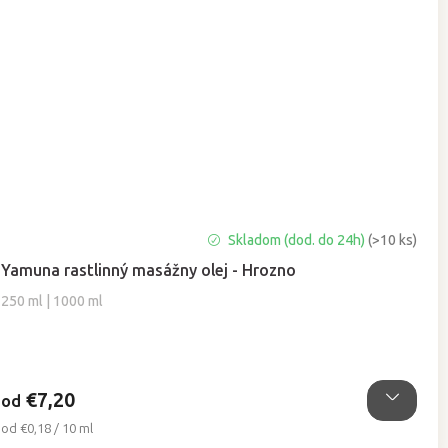
Priemerné
Skladom (dod. do 24h)
(>10 ks)
hodnotenie
Yamuna rastlinný masážny olej - Hrozno
produktu
je
250 ml | 1000 ml
5,0
z
5
hviezdičiek.
€7,20
od
Jednotková
od €0,18 / 10 ml
cena: