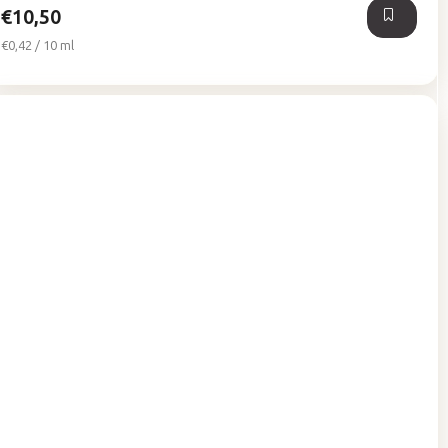
€10,50
Jednotková
€0,42 / 10 ml
cena: