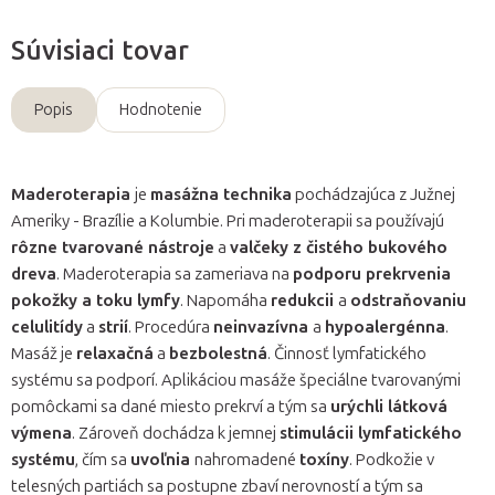
Súvisiaci tovar
Popis
Hodnotenie
Maderoterapia
je
masážna technika
pochádzajúca z Južnej
Ameriky - Brazílie a Kolumbie. Pri maderoterapii sa používajú
rôzne tvarované nástroje
a
valčeky z čistého bukového
dreva
. Maderoterapia sa zameriava na
podporu prekrvenia
pokožky a toku lymfy
. Napomáha
redukcii
a
odstraňovaniu
celulitídy
a
strií
. Procedúra
neinvazívna
a
hypoalergénna
.
Masáž je
relaxačná
a
bezbolestná
. Činnosť lymfatického
systému sa podporí. Aplikáciou masáže špeciálne tvarovanými
pomôckami sa dané miesto prekrví a tým sa
urýchli látková
výmena
. Zároveň dochádza k jemnej
stimulácii lymfatického
systému
, čím sa
uvoľnia
nahromadené
toxíny
. Podkožie v
telesných partiách sa postupne zbaví nerovností a tým sa