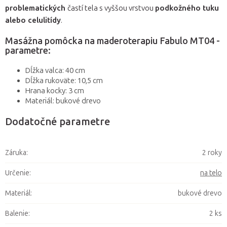
problematických
častí tela s vyššou vrstvou
podkožného tuku
alebo celulitídy
.
Masážna pomôcka na maderoterapiu Fabulo MT04 -
parametre:
Dĺžka valca: 40 cm
Dĺžka rukoväte: 10,5 cm
Hrana kocky: 3 cm
Materiál: bukové drevo
Dodatočné parametre
Záruka
:
2 roky
Určenie
:
na telo
Materiál
:
bukové drevo
Balenie
:
2 ks