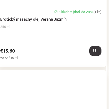
Priemerné
Skladom (dod. do 24h)
(1 ks)
hodnotenie
Erotický masážny olej Verana Jazmín
produktu
je
250 ml
5,0
z
5
hviezdičiek.
€15,60
Jednotková
€0,62 / 10 ml
cena: