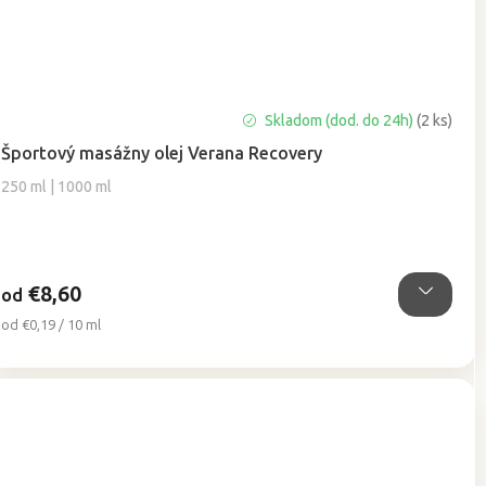
Priemerné
Skladom (dod. do 24h)
(2 ks)
hodnotenie
Športový masážny olej Verana Recovery
produktu
je
250 ml | 1000 ml
5,0
z
5
hviezdičiek.
€8,60
od
Jednotková
od €0,19 / 10 ml
cena: