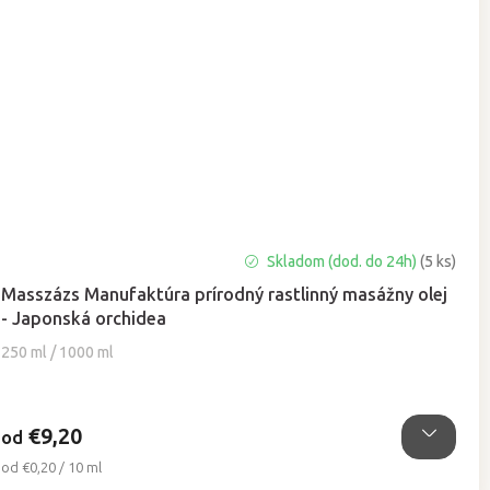
Priemerné
Skladom (dod. do 24h)
(5 ks)
hodnotenie
Masszázs Manufaktúra prírodný rastlinný masážny olej
produktu
- Japonská orchidea
je
5,0
250 ml / 1000 ml
z
5
hviezdičiek.
€9,20
od
Jednotková
od €0,20 / 10 ml
cena: