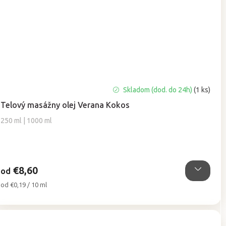
Priemerné
Skladom (dod. do 24h)
(1 ks)
hodnotenie
Telový masážny olej Verana Kokos
produktu
je
250 ml | 1000 ml
5,0
z
5
hviezdičiek.
€8,60
od
Jednotková
od €0,19 / 10 ml
cena: