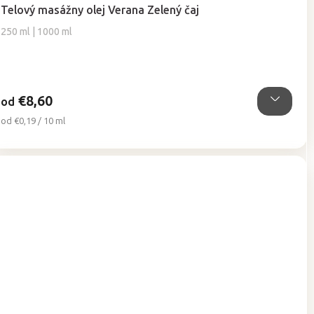
hodnotenie
Telový masážny olej Verana Zelený čaj
produktu
je
250 ml | 1000 ml
5,0
z
5
hviezdičiek.
€8,60
od
Jednotková
od €0,19 / 10 ml
cena: