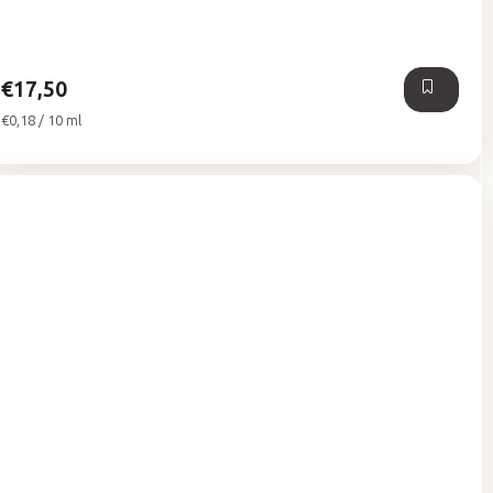
5,0
z
5
hviezdičiek.
€17,50
Jednotková
€0,18 / 10 ml
cena: