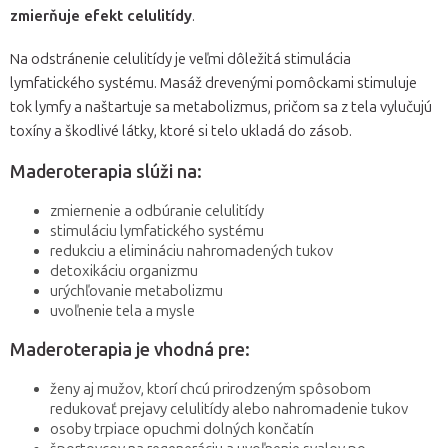
zmierňuje efekt celulitídy
.
Na odstránenie celulitídy je veľmi dôležitá stimulácia
lymfatického systému. Masáž drevenými pomôckami stimuluje
tok lymfy a naštartuje sa metabolizmus, pričom sa z tela vylučujú
toxíny a škodlivé látky, ktoré si telo ukladá do zásob.
Maderoterapia slúži na:
zmiernenie a odbúranie celulitídy
stimuláciu lymfatického systému
redukciu a elimináciu nahromadených tukov
detoxikáciu organizmu
urýchľovanie metabolizmu
uvoľnenie tela a mysle
Maderoterapia je vhodná pre:
ženy aj mužov, ktorí chcú prirodzeným spôsobom
redukovať prejavy celulitídy alebo nahromadenie tukov
osoby trpiace opuchmi dolných končatín