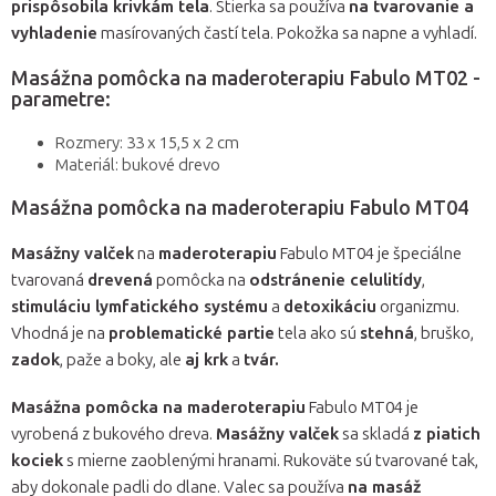
prispôsobila krivkám tela
. Stierka sa používa
na tvarovanie a
vyhladenie
masírovaných častí tela. Pokožka sa napne a vyhladí.
Masážna pomôcka na maderoterapiu Fabulo MT02 -
parametre:
Rozmery: 33 x 15,5 x 2 cm
Materiál: bukové drevo
Masážna pomôcka na maderoterapiu Fabulo MT04
Masážny valček
na
maderoterapiu
Fabulo MT04 je špeciálne
tvarovaná
drevená
pomôcka na
odstránenie celulitídy
,
stimuláciu lymfatického systému
a
detoxikáciu
organizmu.
Vhodná je na
problematické partie
tela ako sú
stehná
, bruško,
zadok
, paže a boky, ale
aj krk
a
tvár.
Masážna pomôcka na maderoterapiu
Fabulo MT04 je
vyrobená z bukového dreva.
Masážny valček
sa skladá
z piatich
kociek
s mierne zaoblenými hranami. Rukoväte sú tvarované tak,
aby dokonale padli do dlane. Valec sa používa
na masáž