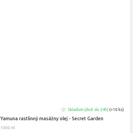
Priemerné
Skladom (dod. do 24h)
(>10 ks)
hodnotenie
Yamuna rastlinný masážny olej - Secret Garden
produktu
je
1000 ml