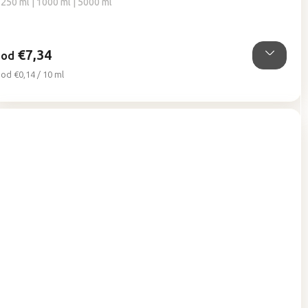
250 ml | 1000 ml | 5000 ml
z
5
hviezdičiek.
€7,34
od
Jednotková
od €0,14 / 10 ml
cena: