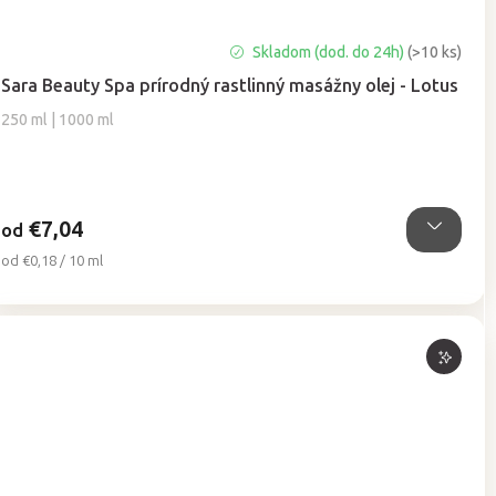
Priemerné
Skladom (dod. do 24h)
(>10 ks)
hodnotenie
Sara Beauty Spa prírodný rastlinný masážny olej - Lotus
produktu
je
250 ml | 1000 ml
5,0
z
5
hviezdičiek.
€7,04
od
Jednotková
od €0,18 / 10 ml
cena: