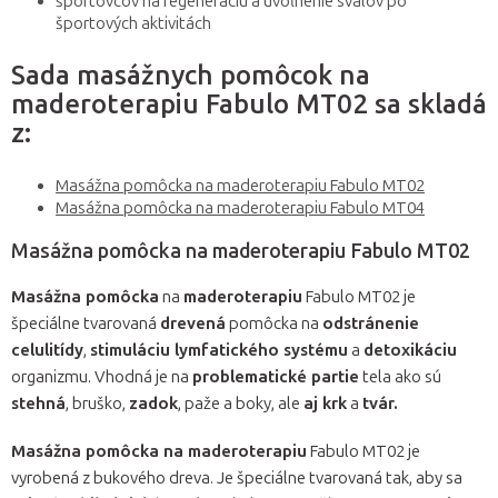
športovcov na regeneráciu a uvoľnenie svalov po
športových aktivitách
Sada masážnych pomôcok na
maderoterapiu Fabulo MT02 sa skladá
z:
Masážna pomôcka na maderoterapiu Fabulo MT02
Masážna pomôcka na maderoterapiu Fabulo MT04
Masážna pomôcka na maderoterapiu Fabulo MT02
Masážna pomôcka
na
maderoterapiu
Fabulo MT02 je
špeciálne tvarovaná
drevená
pomôcka na
odstránenie
celulitídy
,
stimuláciu lymfatického systému
a
detoxikáciu
organizmu. Vhodná je na
problematické partie
tela ako sú
stehná
, bruško,
zadok
, paže a boky, ale
aj krk
a
tvár.
Masážna pomôcka na maderoterapiu
Fabulo MT02 je
vyrobená z bukového dreva. Je špeciálne tvarovaná tak, aby sa