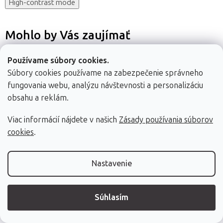
High-contrast mode
Mohlo by Vás zaujímať
Používame súbory cookies.
Súbory cookies používame na zabezpečenie správneho
fungovania webu, analýzu návštevnosti a personalizáciu
obsahu a reklám.
Sada masážnych
Sada masážnych
Sada na
Viac informácií nájdete v našich
Zásady používania súborov
pomôcok na
pomôcok na
maderoterapiu
cookies
.
maderoterapiu
maderoterapiu
Fabulo Effective,
Fabulo MT01
Fabulo MT03
3ks
Nastavenie
Súhlasím
27,65 €
27,65 €
45,20 €
Skladom (dod. do
Skladom (dod. do
Skladom (dod. do