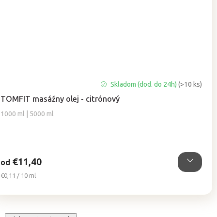
Priemerné
Skladom (dod. do 24h)
(>10 ks)
hodnotenie
TOMFIT masážny olej - citrónový
produktu
je
1000 ml | 5000 ml
5,0
z
5
hviezdičiek.
€11,40
od
Jednotková
€0,11 / 10 ml
cena: