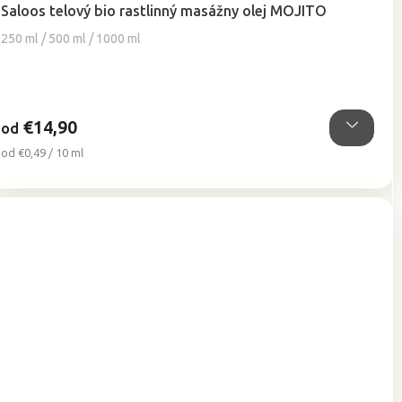
hodnotenie
Saloos telový bio rastlinný masážny olej MOJITO
produktu
je
250 ml / 500 ml / 1000 ml
5,0
z
5
hviezdičiek.
€14,90
od
Jednotková
od €0,49 / 10 ml
cena: