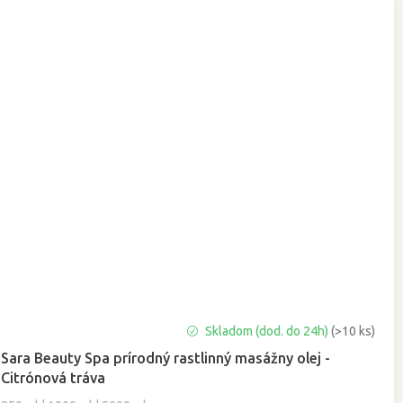
Priemerné
Skladom (dod. do 24h)
(>10 ks)
hodnotenie
Sara Beauty Spa prírodný rastlinný masážny olej -
produktu
Citrónová tráva
je
5,0