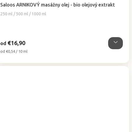
hodnotenie
Saloos ARNIKOVÝ masážny olej - bio olejový extrakt
produktu
je
250 ml / 500 ml / 1000 ml
5,0
z
5
hviezdičiek.
€16,90
od
Jednotková
od €0,54 / 10 ml
cena: