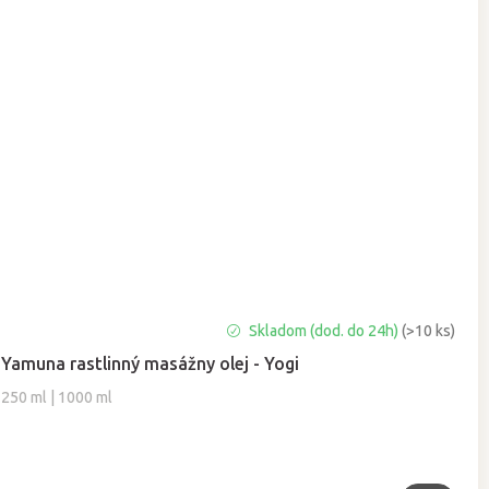
Priemerné
Skladom (dod. do 24h)
(>10 ks)
hodnotenie
Yamuna rastlinný masážny olej - Yogi
produktu
je
250 ml | 1000 ml
5,0
z
5
hviezdičiek.