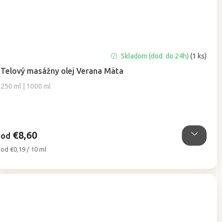
Priemerné
Skladom (dod. do 24h)
(1 ks)
hodnotenie
Telový masážny olej Verana Mäta
produktu
je
250 ml | 1000 ml
5,0
z
5
hviezdičiek.
€8,60
od
Jednotková
od €0,19 / 10 ml
cena: