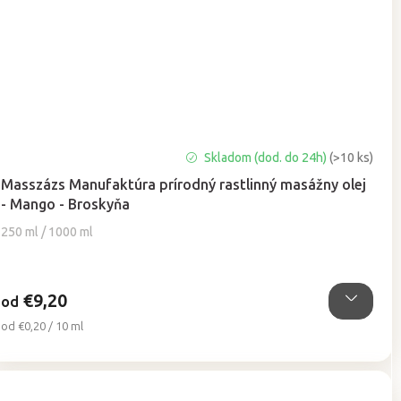
Priemerné
Skladom (dod. do 24h)
(>10 ks)
hodnotenie
Masszázs Manufaktúra prírodný rastlinný masážny olej
produktu
- Mango - Broskyňa
je
5,0
250 ml / 1000 ml
z
5
hviezdičiek.
€9,20
od
Jednotková
od €0,20 / 10 ml
cena: