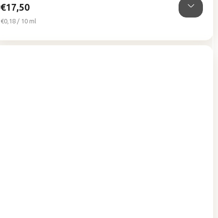
€17,50
Jednotková
€0,18 / 10 ml
cena: