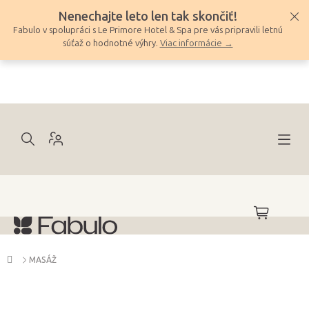
Prejsť
Nenechajte leto len tak skončiť!
na
Fabulo v spolupráci s Le Primore Hotel & Spa pre vás pripravili letnú
obsah
súťaž o hodnotné výhry.
Viac informácie →
NÁKUPNÝ
KOŠÍK
Domov
MASÁŽ