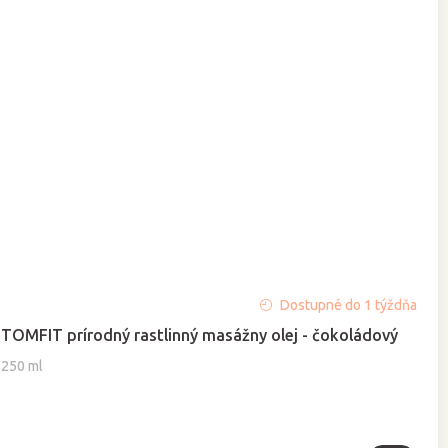
Priemerné
Dostupné do 1 týždňa
hodnotenie
TOMFIT prírodný rastlinný masážny olej - čokoládový
produktu
je
250 ml
5,0
z
5
hviezdičiek.