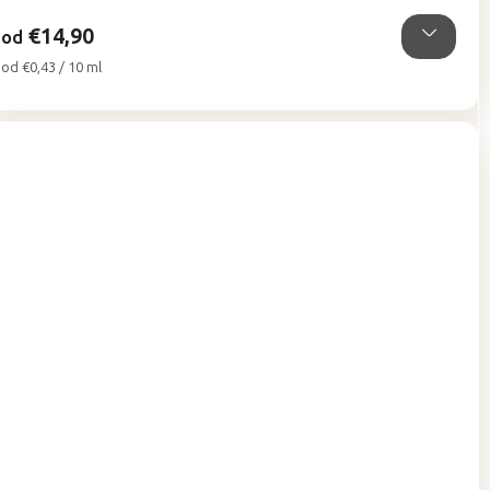
hviezdičiek.
€14,90
od
Jednotková
od €0,43 / 10 ml
cena: