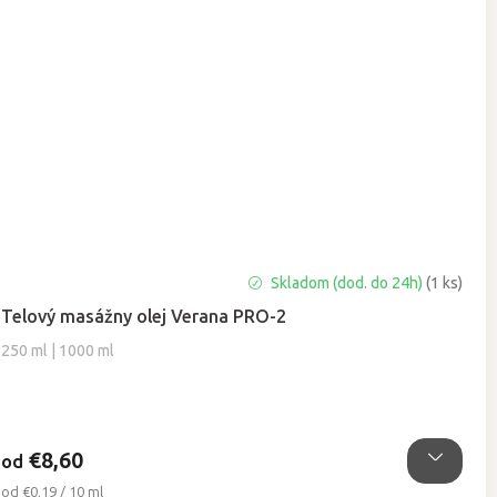
Priemerné
Skladom (dod. do 24h)
(1 ks)
hodnotenie
Telový masážny olej Verana PRO-2
produktu
je
250 ml | 1000 ml
5,0
z
5
hviezdičiek.
€8,60
od
Jednotková
od €0,19 / 10 ml