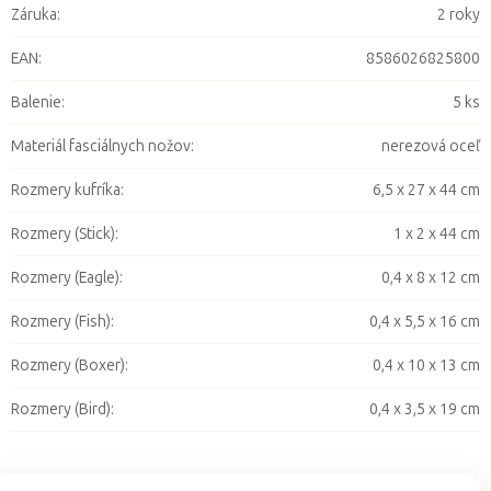
Záruka
:
2 roky
EAN
:
8586026825800
Balenie
:
5 ks
Materiál fasciálnych nožov
:
nerezová oceľ
Rozmery kufríka
:
6,5 x 27 x 44 cm
Rozmery (Stick)
:
1 x 2 x 44 cm
Rozmery (Eagle)
:
0,4 x 8 x 12 cm
Rozmery (Fish)
:
0,4 x 5,5 x 16 cm
Rozmery (Boxer)
:
0,4 x 10 x 13 cm
Rozmery (Bird)
:
0,4 x 3,5 x 19 cm