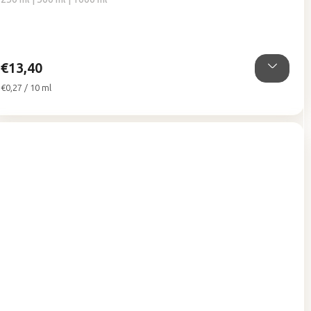
€13,40
Jednotková
€0,27 / 10 ml
cena: