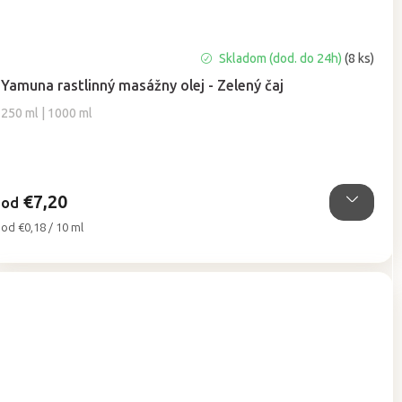
Priemerné
Skladom (dod. do 24h)
(8 ks)
hodnotenie
Yamuna rastlinný masážny olej - Zelený čaj
produktu
je
250 ml | 1000 ml
5,0
z
5
hviezdičiek.
€7,20
od
Jednotková
od €0,18 / 10 ml
cena: