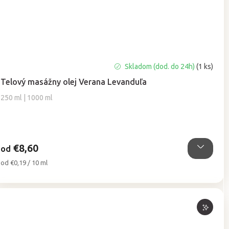
Priemerné
Skladom (dod. do 24h)
(1 ks)
hodnotenie
Telový masážny olej Verana Levanduľa
produktu
je
250 ml | 1000 ml
5,0
z
5
hviezdičiek.
€8,60
od
Jednotková
od €0,19 / 10 ml
cena: