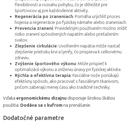
flexibilnosti a rozsahu pohybu, čo je dôležité pre
športovcov aj pre každodenné aktivity.
Regenerácia po zraneniach
: Pomáha urýchliť proces
hojenia a regenerácie po fyzickej námahe alebo zraneniach.
Prevencia zranení
: Pravidelným používaním možno znížiť
riziko zranení spôsobených napätím alebo preťažením
svalov.
Zlepšenie cirkulácie
: Uvoľnením napätia môže nastať
zlepšenie prietoku krvi a lymfy, čo prispieva k celkovému
zdraviu.
Zvýšenie športového výkonu
: Môže prispieť k
optimalizácii výkonu a zníženiu únavy pri fyzickej aktivite.
Rýchla a efektívna terapia
: Fasciálne nože ponúkajú
efektívny spôsob, ako pracovať s fasciálnym tkanivom,
pričom zaberajú menej času ako tradičné techniky.
Vďaka
ergonomickému dizajnu
disponuje širokou škálou
použitia.
Dodáva sa s kufrom
na prenášanie.
Dodatočné parametre