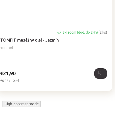
Skladom (dod. do 24h)
(2 ks)
TOMFIT masážny olej - Jazmín
1000 ml
€21,90
Jednotková
€0,22 / 10 ml
cena:
High-contrast mode