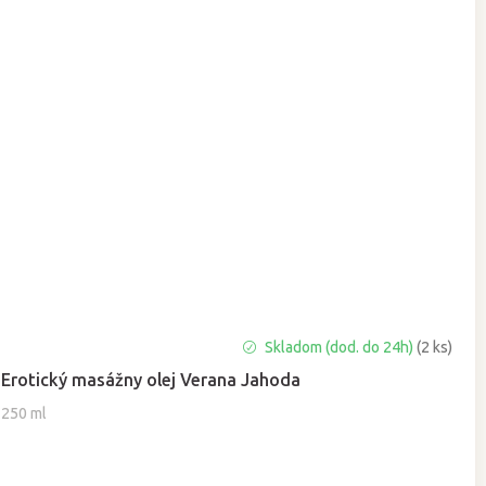
Priemerné
Skladom (dod. do 24h)
(2 ks)
hodnotenie
Erotický masážny olej Verana Jahoda
produktu
je
250 ml
5,0
z
5