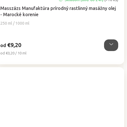
hodnotenie
Masszázs Manufaktúra prírodný rastlinný masážny olej
produktu
- Marocké korenie
je
5,0
250 ml / 1000 ml
z
5
hviezdičiek.
€9,20
od
Jednotková
od €0,20 / 10 ml
cena: