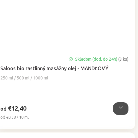
Priemerné
Skladom (dod. do 24h)
(3 ks)
hodnotenie
Saloos bio rastlinný masážny olej - MANDĽOVÝ
produktu
je
250 ml / 500 ml / 1000 ml
5,0
z
5
hviezdičiek.
€12,40
od
Jednotková
od €0,38 / 10 ml
cena: