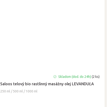
Priemerné
Skladom (dod. do 24h)
(2 ks)
hodnotenie
Saloos telový bio rastlinný masážny olej LEVANDUĽA
produktu
je
250 ml / 500 ml / 1000 ml
5,0
z
5