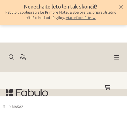
Prejsť
Nenechajte leto len tak skončiť!
na
Fabulo v spolupráci s Le Primore Hotel & Spa pre vás pripravili letnú
obsah
súťaž o hodnotné výhry.
Viac informácie →
NÁKUPNÝ
KOŠÍK
Domov
MASÁŽ