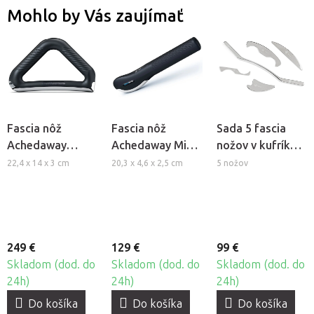
Mohlo by Vás zaujímať
Fascia nôž
Fascia nôž
Sada 5 fascia
Achedaway
Achedaway Mini
nožov v kufríku
Scraper s
Scraper s
Fabulo
22,4 x 14 x 3 cm
20,3 x 4,6 x 2,5 cm
5 nožov
vyhrievaním
vyhrievaním
249 €
129 €
99 €
Skladom (dod. do
Skladom (dod. do
Skladom (dod. do
24h)
24h)
24h)
Do košíka
Do košíka
Do košíka