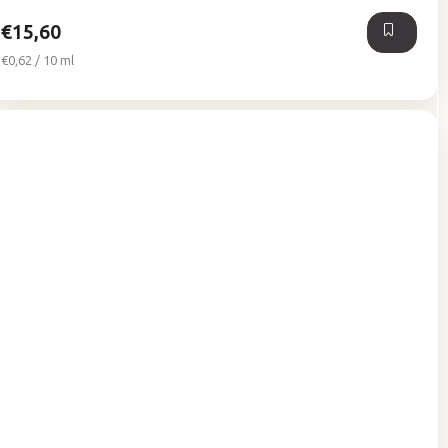
hviezdičiek.
€15,60
Jednotková
€0,62 / 10 ml
cena: