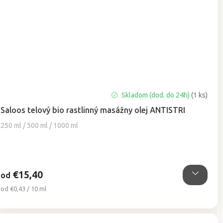
Priemerné
Skladom (dod. do 24h)
(1 ks)
hodnotenie
Saloos telový bio rastlinný masážny olej ANTISTRI
produktu
je
250 ml / 500 ml / 1000 ml
5,0
z
5
hviezdičiek.
€15,40
od
Jednotková
od €0,43 / 10 ml
cena: