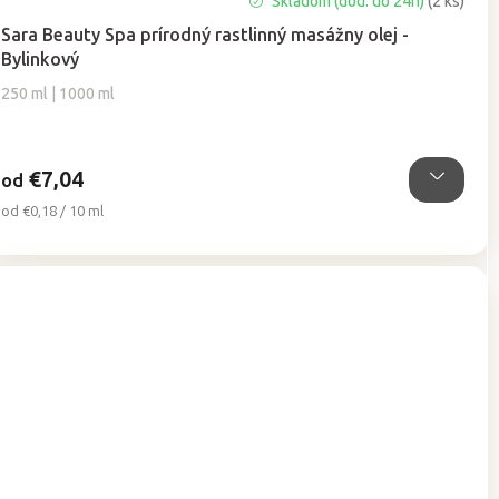
Skladom (dod. do 24h)
(2 ks)
hodnotenie
Sara Beauty Spa prírodný rastlinný masážny olej -
produktu
Bylinkový
je
5,0
250 ml | 1000 ml
z
5
hviezdičiek.
€7,04
od
Jednotková
od €0,18 / 10 ml
cena: