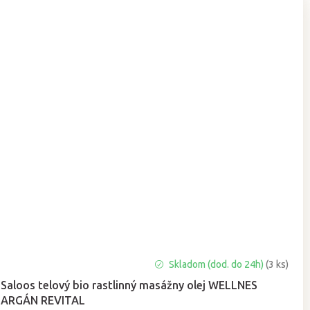
Priemerné
Skladom (dod. do 24h)
(3 ks)
hodnotenie
Saloos telový bio rastlinný masážny olej WELLNES
produktu
ARGÁN REVITAL
je