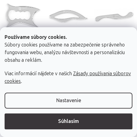
Používame súbory cookies.
Fascia nôž
Fascia nôž
Fascia nôž
Súbory cookies používame na zabezpečenie správneho
Fabulo Boxer
Fabulo Fish
Fabulo Ocean
fungovania webu, analýzu návštevnosti a personalizáciu
0,4 x 10 x 13 cm
0,4 x 5,5 x 16 cm
0,4 x 2,5 x 15 cm
obsahu a reklám.
Viac informácií nájdete v našich
Zásady používania súborov
cookies
.
32,90 €
29,90 €
19,90 €
Nastavenie
Skladom (dod. do
Skladom (dod. do
Skladom (dod. do
24h)
24h)
24h)
Do košíka
Do košíka
Do košíka
Súhlasím