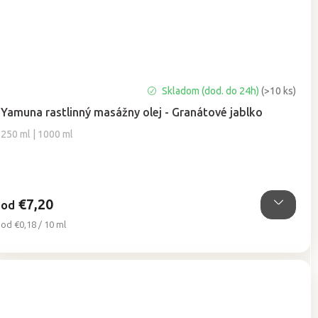
Priemerné
Skladom (dod. do 24h)
(>10 ks)
hodnotenie
Yamuna rastlinný masážny olej - Granátové jablko
produktu
je
250 ml | 1000 ml
5,0
z
5
hviezdičiek.
€7,20
od
Jednotková
od €0,18 / 10 ml
cena: