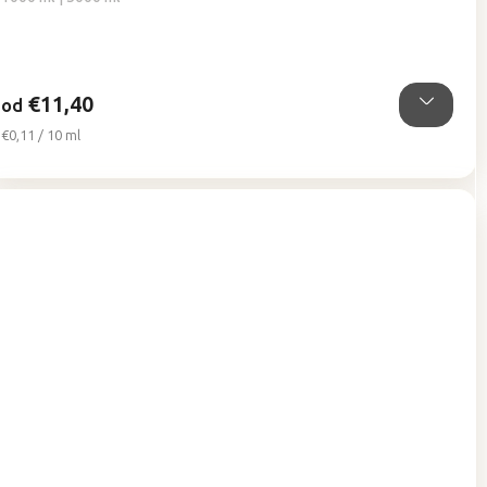
5,0
z
5
hviezdičiek.
€11,40
od
Jednotková
€0,11 / 10 ml
cena: