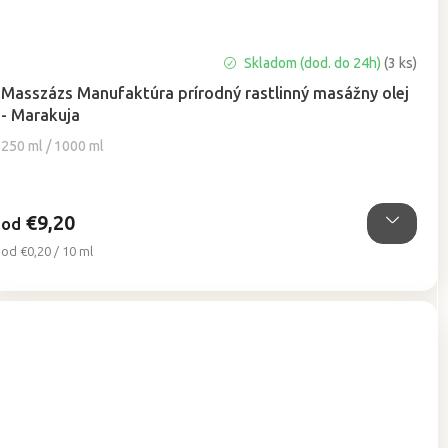
Priemerné
Skladom (dod. do 24h)
(3 ks)
hodnotenie
Masszázs Manufaktúra prírodný rastlinný masážny olej
produktu
- Marakuja
je
4,7
250 ml / 1000 ml
z
5
hviezdičiek.
€9,20
od
Jednotková
od €0,20 / 10 ml
cena: