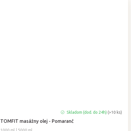
Priemerné
Skladom (dod. do 24h)
(>10 ks)
hodnotenie
TOMFIT masážny olej - Pomaranč
produktu
je
1000 ml | 5000 ml