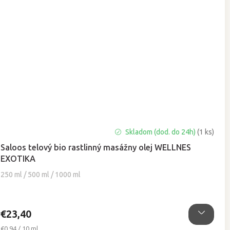
Skladom (dod. do 24h)
(1 ks)
Saloos telový bio rastlinný masážny olej WELLNES
EXOTIKA
250 ml / 500 ml / 1000 ml
€23,40
Jednotková
€0,94 / 10 ml