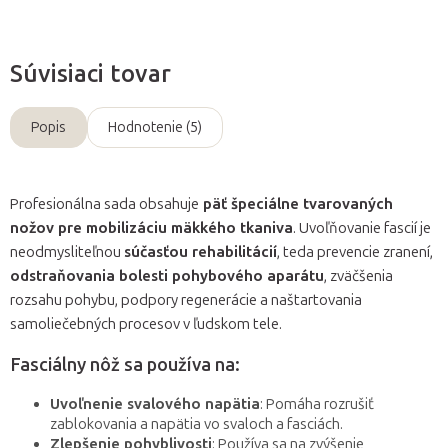
Súvisiaci tovar
Popis
Hodnotenie (5)
Profesionálna sada obsahuje
päť špeciálne tvarovaných
nožov pre mobilizáciu mäkkého tkaniva
. Uvoľňovanie fascií je
neodmysliteľnou
súčasťou rehabilitácií
, teda prevencie zranení,
odstraňovania bolesti pohybového aparátu
, zväčšenia
rozsahu pohybu, podpory regenerácie a naštartovania
samoliečebných procesov v ľudskom tele.
Fasciálny nôž sa používa na:
Uvoľnenie svalového napätia
: Pomáha rozrušiť
zablokovania a napätia vo svaloch a fasciách.
Zlepšenie pohyblivosti
: Používa sa na zvýšenie