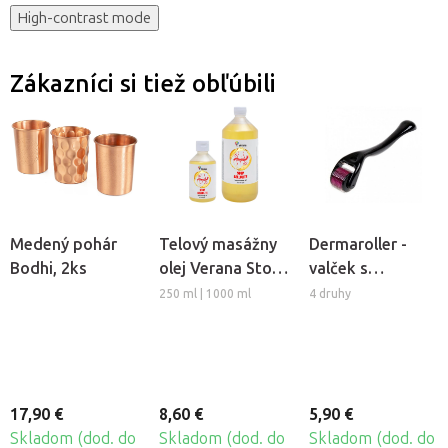
High-contrast mode
Zákazníci si tiež obľúbili
Medený pohár
Telový masážny
Dermaroller -
Bodhi, 2ks
olej Verana Stop
valček s
Celulitíde
mikroihlami
250 ml | 1000 ml
4 druhy
17,90 €
8,60 €
5,90 €
Skladom (dod. do
Skladom (dod. do
Skladom (dod. do