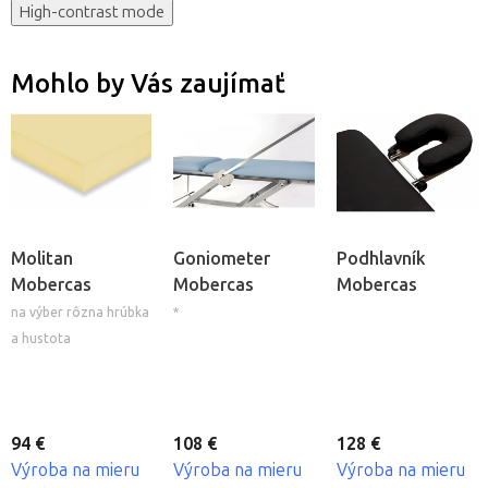
High-contrast mode
Mohlo by Vás zaujímať
Molitan
Goniometer
Podhlavník
Mobercas
Mobercas
Mobercas
na výber rôzna hrúbka
*
a hustota
94 €
108 €
128 €
Výroba na mieru
Výroba na mieru
Výroba na mieru