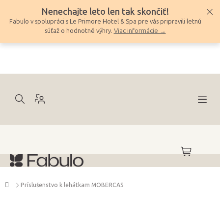
Prejsť
Nenechajte leto len tak skončiť!
na
Fabulo v spolupráci s Le Primore Hotel & Spa pre vás pripravili letnú
obsah
súťaž o hodnotné výhry.
Viac informácie →
NÁKUPNÝ
KOŠÍK
Domov
Príslušenstvo k lehátkam MOBERCAS