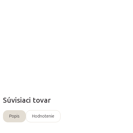
Pridať do košíka
Prídavné úchyty
slúžia
na pripevnenie
voliteľného
príslušenstva
k lehátkam
Mobercas.
Detailné informácie
Opýtať sa
Súvisiaci tovar
Popis
Hodnotenie