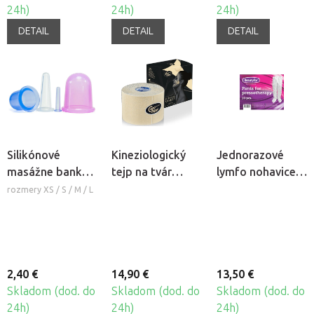
24h)
24h)
24h)
DETAIL
DETAIL
DETAIL
Silikónové
Kineziologický
Jednorazové
masážne banky
tejp na tvár
lymfo nohavice z
Fabulo Bell
CureTape®
netkanej textílie
rozmery XS / S / M / L
Beauty
Beautyfor®, 10ks
2,40 €
14,90 €
13,50 €
Skladom (dod. do
Skladom (dod. do
Skladom (dod. do
24h)
24h)
24h)