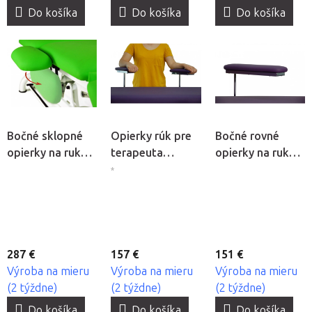
Do košíka
Do košíka
Do košíka
Bočné sklopné
Opierky rúk pre
Bočné rovné
opierky na ruky
terapeuta
opierky na ruky
Mobercas
Mobercas, 2ks
Mobercas
*
287 €
157 €
151 €
Výroba na mieru
Výroba na mieru
Výroba na mieru
(2 týždne)
(2 týždne)
(2 týždne)
Do košíka
Do košíka
Do košíka