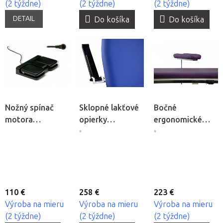
(2 týždne)
(2 týždne)
(2 týždne)
DETAIL
Do košíka
Do košíka
Nožný spínač
Sklopné lakťové
Bočné
motora
opierky
ergonomické
Mobercas
Mobercas
opierky na ruky
*
*
Mobercas
110 €
258 €
223 €
Výroba na mieru
Výroba na mieru
Výroba na mieru
(2 týždne)
(2 týždne)
(2 týždne)