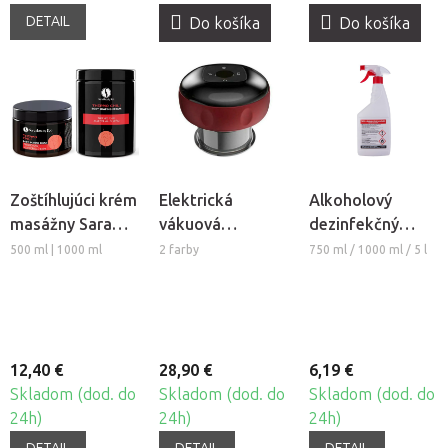
DETAIL
Do košíka
Do košíka
Zoštíhlujúci krém
Elektrická
Alkoholový
masážny Sara
vákuová
dezinfekčný
Beauty Spa -
masážna banka
čistiaci
500 ml | 1000 ml
2 farby
750 ml / 1000 ml / 5 l
Thermo Chili
Fabulo s
prostriedok na
infračerveným
povrchy Saela
žiarením
12,40 €
28,90 €
6,19 €
Skladom (dod. do
Skladom (dod. do
Skladom (dod. do
24h)
24h)
24h)