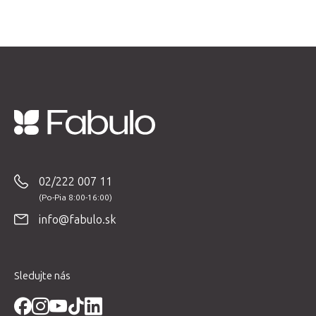
Z
á
p
02/222 007 11
ä
t
info@fabulo.sk
i
e
Sledujte nás