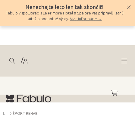
Prejsť
Nenechajte leto len tak skončiť!
na
Fabulo v spolupráci s Le Primore Hotel & Spa pre vás pripravili letnú
obsah
súťaž o hodnotné výhry.
Viac informácie →
NÁKUPNÝ
KOŠÍK
Domov
ŠPORT REHAB