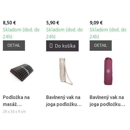
8,50 €
5,90 €
9,09 €
Skladom (dod. do
Skladom (dod. do
Skladom (dod. do
24h)
24h)
24h)
DETAIL
DETAIL
Do košíka
Podložka na
Bavlnený vak na
Bavlnený vak na
masáž
joga podložku
joga podložku
spúšťacích
Bodhi Maharaja
Bodhi Surya
29 x 30 x 9 cm
bodov Trendy
60
Ponte