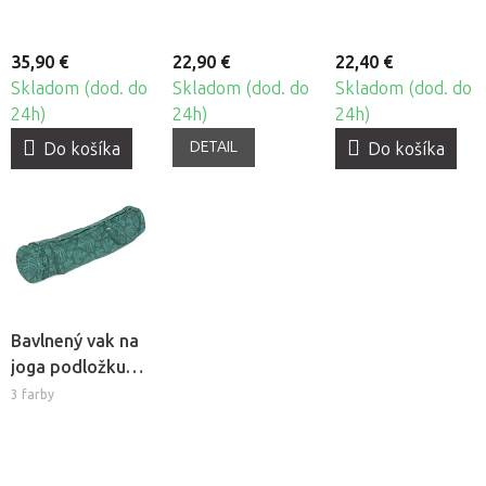
35,90 €
22,90 €
22,40 €
Skladom (dod. do
Skladom (dod. do
Skladom (dod. do
24h)
24h)
24h)
DETAIL
Do košíka
Do košíka
Bavlnený vak na
joga podložku
Bodhi Maharaja
3 farby
70