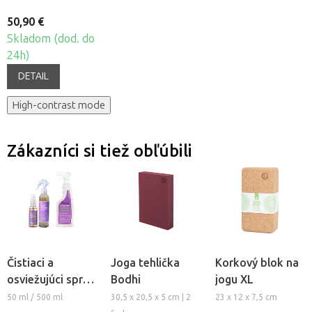
50,90 €
Skladom (dod. do
24h)
DETAIL
High-contrast mode
Zákazníci si tiež obľúbili
Čistiaci a
Joga tehlička
Korkový blok na
osviežujúci sprej
Bodhi
jogu XL
na joga podložku
50 ml / 500 ml
30,5 x 20,5 x 5 cm | 2
23 x 12 x 7,5 cm