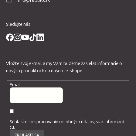
info@fabulo.sk
i
e
Sledujte nás
Vložte svoj e-mail a my Vám budeme zasielať informácie o
nových produktoch na našom e-shope.
Email
Súhlasím so spracovaním osobných údajov, viac informácií
tu
.
PRIHLÁSIŤ SA