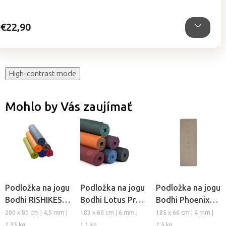
5
hviezdičiek.
€22,90
High-contrast mode
Mohlo by Vás zaujímať
Podložka na jogu
Podložka na jogu
Podložka na jogu
Bodhi RISHIKESH
Bodhi Lotus Pro
Bodhi Phoenix
Premium XL 80
III
Moon Phases z
200 x 80 cm | 4,5 mm |
183 x 60 cm | 6 mm |
185 x 66 cm | 4 mm |
prírodného
2,35 kg
1,1 kg
2,5 kg