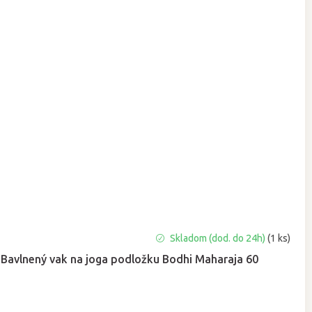
Priemerné
Skladom (dod. do 24h)
(1 ks)
hodnotenie
Bavlnený vak na joga podložku Bodhi Maharaja 60
produktu
je
5,0
z