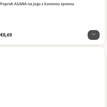
hodnotenie
Popruh ASANA na jogu s kovovou sponou
produktu
je
5,0
z
5
hviezdičiek.
€8,69