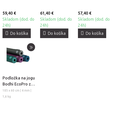
59,40 €
61,40 €
57,40 €
Skladom (dod. do
Skladom (dod. do
Skladom (dod. do
24h)
24h)
24h)
Do košíka
Do košíka
Do košíka
Podložka na jogu
Bodhi EcoPro z
prírodného
185 x 60 cm | 4 mm |
kaučuku
1,6 kg