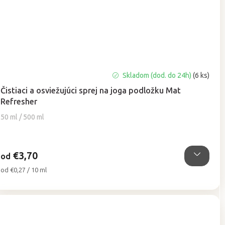
Priemerné
Skladom (dod. do 24h)
(6 ks)
hodnotenie
Čistiaci a osviežujúci sprej na joga podložku Mat
produktu
Refresher
je
5,0
50 ml / 500 ml
z
5
hviezdičiek.
€3,70
od
Jednotková
od €0,27 / 10 ml
cena: