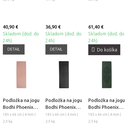
kaučuku
40,90 €
36,90 €
61,40 €
Skladom (dod. do
Skladom (dod. do
Skladom (dod. do
24h)
24h)
24h)
DETAIL
DETAIL
Do košíka
Podložka na jogu
Podložka na jogu
Podložka na jogu
Bodhi Phoenix
Bodhi Phoenix
Bodhi Phoenix
Lotus z
Alignment-
Leaves z
185 x 66 cm | 4 mm |
185 x 66 cm | 4 mm |
185 x 66 cm | 4 mm |
prírodného
Yantra z
prírodného
2,5 kg
2,5 kg
2,5 kg
kaučuku
prírodného
kaučuku