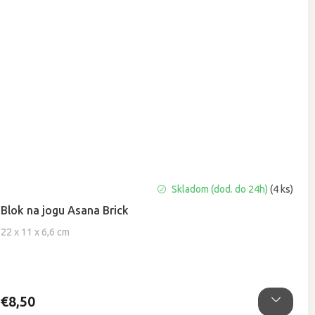
Priemerné
Skladom (dod. do 24h)
(4 ks)
hodnotenie
Blok na jogu Asana Brick
produktu
je
22 x 11 x 6,6 cm
5,0
z
5
hviezdičiek.
€8,50