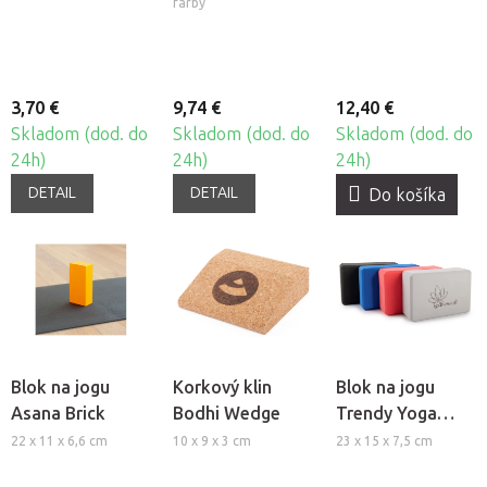
Mat Refresher
farby
3,70 €
9,74 €
12,40 €
Skladom (dod. do
Skladom (dod. do
Skladom (dod. do
24h)
24h)
24h)
DETAIL
DETAIL
Do košíka
Blok na jogu
Korkový klin
Blok na jogu
Asana Brick
Bodhi Wedge
Trendy Yoga
Block
22 x 11 x 6,6 cm
10 x 9 x 3 cm
23 x 15 x 7,5 cm