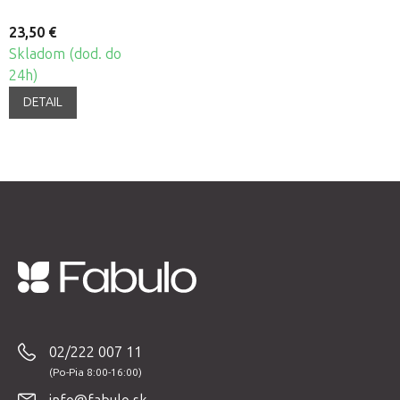
23,50 €
Skladom (dod. do
24h)
DETAIL
Z
á
p
02/222 007 11
ä
t