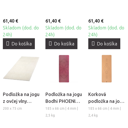
kaučuku
61,40 €
61,40 €
61,40 €
Skladom (dod. do
Skladom (dod. do
Skladom (dod. do
24h)
24h)
24h)
Do košíka
Do košíka
Do košíka
Podložka na jogu
Podložka na jogu
Korková
z ovčej vlny
Bodhi PHOENIX
podložka na jogu
Bodhi Surya
Living Flower z
Bodhi Luna
200 x 75 cm
185 x 66 cm | 4 mm |
185 x 66 cm | 4 mm |
prírodného
2,5 kg
2,4 kg
kaučuku