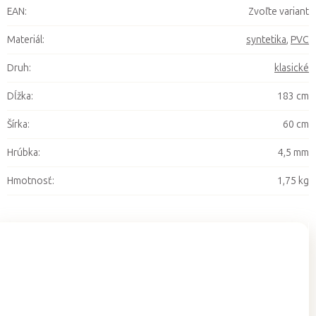
EAN
:
Zvoľte variant
Materiál
:
syntetika
,
PVC
Druh
:
klasické
Dĺžka
:
183 cm
Šírka
:
60 cm
Hrúbka
:
4,5 mm
Hmotnosť
:
1,75 kg