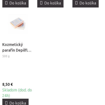
Do košíka
Do košíka
Do košíka
Kozmetický
parafín Depilflax
- Pomaranč -
500 g
broskyňa
8,50 €
Skladom (dod. do
24h)
Do košíka