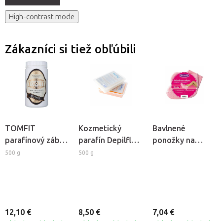
High-contrast mode
Zákazníci si tiež obľúbili
TOMFIT
Kozmetický
Bavlnené
parafínový zábal
parafín Depilflax
ponožky na
- bylinný
- Bambucké
kozmetický
500 g
500 g
maslo
parafín, 2ks
12,10 €
8,50 €
7,04 €