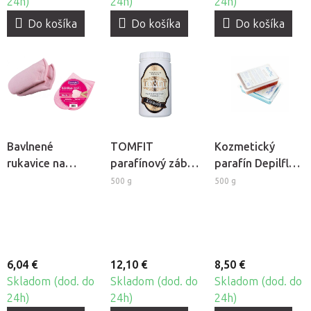
24h)
24h)
24h)
Do košíka
Do košíka
Do košíka
Bavlnené
TOMFIT
Kozmetický
rukavice na
parafínový zábal
parafín Depilflax
kozmetický
- gáfrový
- Čokoláda
500 g
500 g
parafín
Beautyfor, 2ks
6,04 €
12,10 €
8,50 €
Skladom (dod. do
Skladom (dod. do
Skladom (dod. do
24h)
24h)
24h)