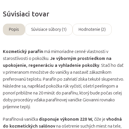
Súvisiaci tovar
Popis
Súvisiace súbory (1)
Hodnotenie (2)
Kozmetický parafín
má mimoriadne cenné vlastnosti v
starostlivosti o pokožku.
Je výborným prostriedkom na
upokojenie, regeneráciu a vyhladenie pokožky
. Stačí ho dať
v primeranom množstve do vaničky a nastaviť zákazníkom
preferovanú teplotu. Parafín po zahriatí získa tekuté skupenstvo.
Následne sa, napríklad pokožka rúk vyčistí, ošetrí peelingom a
ponorí približne na 20 minút do parafínu, ktorý bude počas celej
doby procedúry vďaka parafínovej vaničke Giovanni rovnako
príjemne teplý.
Parafínová vanička
disponuje výkonom 220 W,
čiže je
vhodná
do kozmetických salónov
na ošetrenie suchých miest na tele,