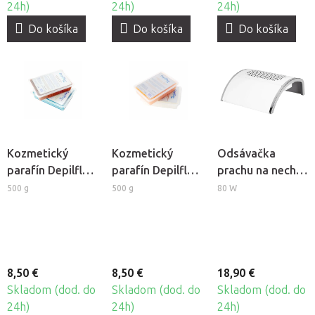
24h)
24h)
24h)
Do košíka
Do košíka
Do košíka
Kozmetický
Kozmetický
Odsávačka
parafín Depilflax
parafín Depilflax
prachu na nechty
- Čokoláda
- Pomaranč -
Momo Basic 383
500 g
500 g
80 W
broskyňa
8,50 €
8,50 €
18,90 €
Skladom (dod. do
Skladom (dod. do
Skladom (dod. do
24h)
24h)
24h)