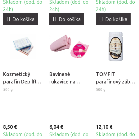
Skladom (dod. do
Skladom (dod. do
Skladom (dod. do
24h)
24h)
24h)
Do košíka
Do košíka
Do košíka
Kozmetický
Bavlnené
TOMFIT
parafín Depilflax
rukavice na
parafínový zábal
- Mäta
kozmetický
- gáfrový
500 g
500 g
parafín
Beautyfor, 2ks
8,50 €
6,04 €
12,10 €
Skladom (dod. do
Skladom (dod. do
Skladom (dod. do