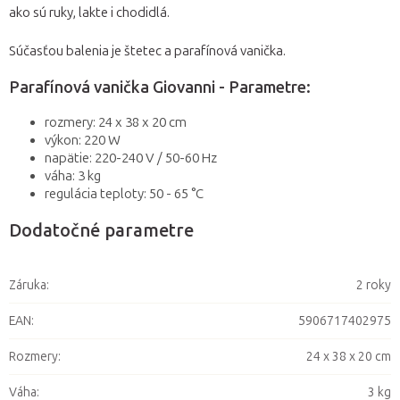
ako sú ruky, lakte i chodidlá.
Súčasťou balenia je štetec a parafínová vanička.
Parafínová vanička Giovanni - Parametre:
rozmery: 24 x 38 x 20 cm
výkon: 220 W
napätie: 220-240 V / 50-60 Hz
váha: 3 kg
regulácia teploty: 50 - 65 °C
Dodatočné parametre
Záruka
:
2 roky
EAN
:
5906717402975
Rozmery
:
24 x 38 x 20 cm
Váha
:
3 kg