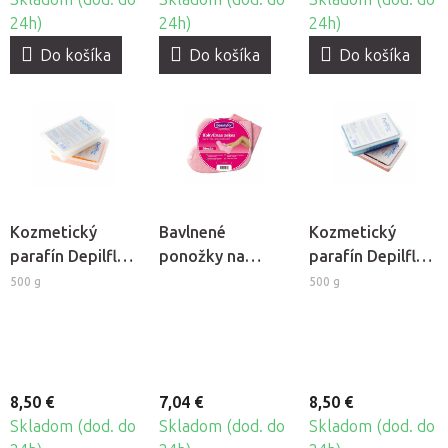
24h)
24h)
24h)
Do košíka
Do košíka
Do košíka
Kozmetický
Bavlnené
Kozmetický
parafín Depilflax
ponožky na
parafín Depilflax
- Bambucké
kozmetický
- Mäta
500 g
500 g
maslo
parafín, 2ks
8,50 €
7,04 €
8,50 €
Skladom (dod. do
Skladom (dod. do
Skladom (dod. do