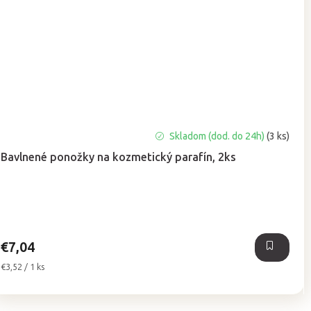
Skladom (dod. do 24h)
(3 ks)
Bavlnené ponožky na kozmetický parafín, 2ks
€7,04
Jednotková
€3,52 / 1 ks
cena: