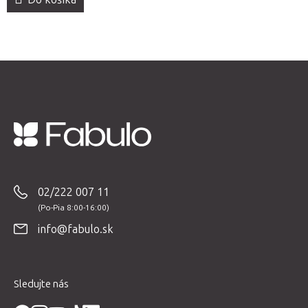
Z
á
p
02/222 007 11
ä
t
info@fabulo.sk
i
e
Sledujte nás