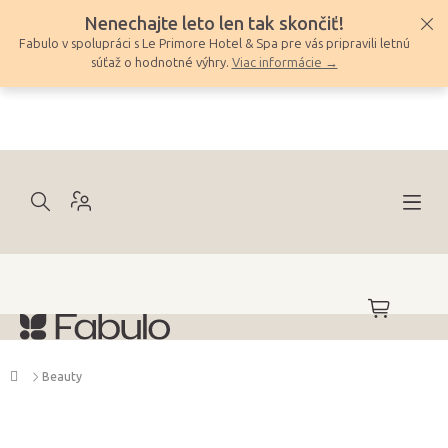
Prejsť
Nenechajte leto len tak skončiť!
na
Fabulo v spolupráci s Le Primore Hotel & Spa pre vás pripravili letnú
obsah
súťaž o hodnotné výhry.
Viac informácie →
NÁKUPNÝ
KOŠÍK
Domov
Beauty