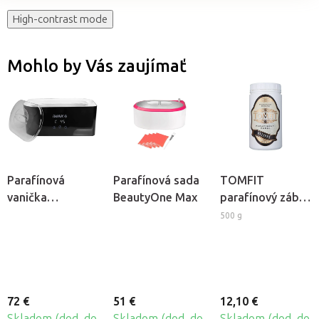
High-contrast mode
Mohlo by Vás zaujímať
Parafínová
Parafínová sada
TOMFIT
vanička
BeautyOne Max
parafínový zábal
BeautyOne iWax
- bylinný
500 g
72 €
51 €
12,10 €
Skladom (dod. do
Skladom (dod. do
Skladom (dod. do