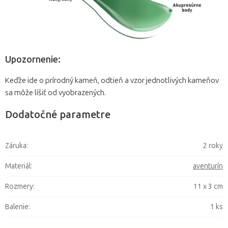
Upozornenie:
Keďže ide o prírodný kameň, odtieň a vzor jednotlivých kameňov
sa môže líšiť od vyobrazených.
Dodatočné parametre
Záruka
:
2 roky
Materiál
:
aventurín
Rozmery
:
11 x 3 cm
Balenie
:
1 ks