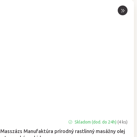
Priemerné
Skladom (dod. do 24h)
(4 ks)
hodnotenie
Masszázs Manufaktúra prírodný rastlinný masážny olej
produktu