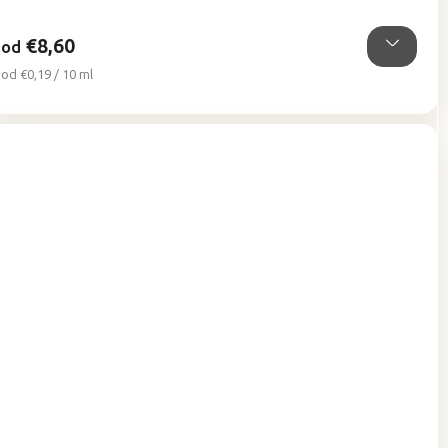
5
hviezdičiek.
€8,60
od
Jednotková
od €0,19 / 10 ml
cena: