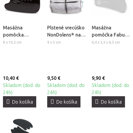
Masážna
Plstené vrecúško
Masážna
pomôcka
NonDolens® na
pomôčka Fabulo
NonDolens® Gua
Gua Sha
Gua Sha z
8 x 10,5 cm
9 x 5 cm
0,4 x 5,5 x 8,5 cm
Sha hrebeň -
pomôcky
nehrdzavejúcej
Byvolí roh
ocele
10,40 €
9,50 €
9,90 €
Skladom (dod. do
Skladom (dod. do
Skladom (dod. do
24h)
24h)
24h)
Do košíka
Do košíka
Do košíka