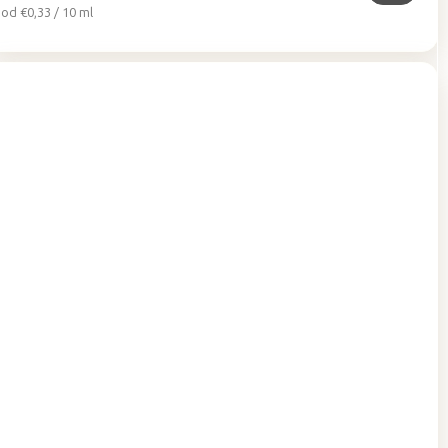
Jednotková
od €0,33 / 10 ml
cena: