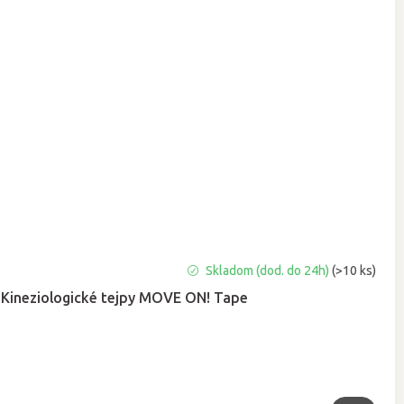
Priemerné
Skladom (dod. do 24h)
(>10 ks)
hodnotenie
Kineziologické tejpy MOVE ON! Tape
produktu
je
4,9
z
5
hviezdičiek.