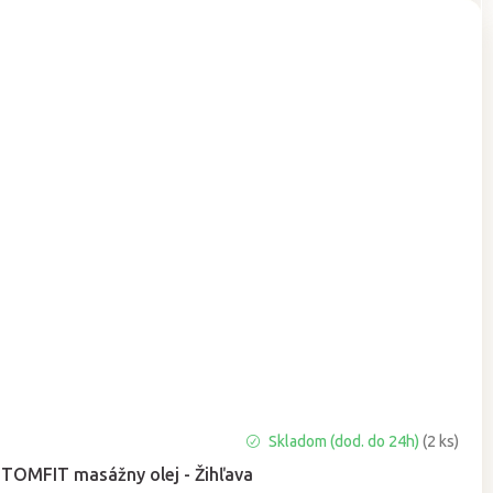
Priemerné
Skladom (dod. do 24h)
(2 ks)
hodnotenie
TOMFIT masážny olej - Žihľava
produktu