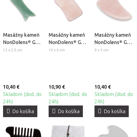
Masážny kameň
Masážny kameň
Masážny kameň
NonDolens® Gua
NonDolens® Gua
NonDolens® Gua
Sha ryba -
Sha obdĺžnik -
Sha plutva -
12 x 3,5 cm
10 x 6 cm
9 x 5 cm
Aventurín
Ruženín
Ruženín
10,40 €
10,90 €
10,40 €
Skladom (dod. do
Skladom (dod. do
Skladom (dod. do
24h)
24h)
24h)
Do košíka
Do košíka
Do košíka