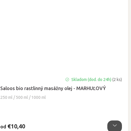
Priemerné
Skladom (dod. do 24h)
(2 ks)
hodnotenie
Saloos bio rastlinný masážny olej - MARHUĽOVÝ
produktu
je
250 ml / 500 ml / 1000 ml
4,8
z
5
hviezdičiek.
€10,40
od