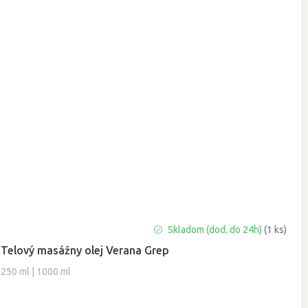
Priemerné
Skladom (dod. do 24h)
(1 ks)
hodnotenie
Telový masážny olej Verana Grep
produktu
je
250 ml | 1000 ml
5,0
z