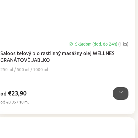
Priemerné
Skladom (dod. do 24h)
(1 ks)
hodnotenie
Saloos telový bio rastlinný masážny olej WELLNES
produktu
GRANÁTOVÉ JABLKO
je
5,0
250 ml / 500 ml / 1000 ml
z
5
hviezdičiek.
€23,90
od
Jednotková
od €0,86 / 10 ml
cena: