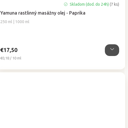
Priemerné
Skladom (dod. do 24h)
(7 ks)
hodnotenie
Yamuna rastlinný masážny olej - Paprika
produktu
je
250 ml | 1000 ml
5,0
z
5
hviezdičiek.
€17,50
Jednotková
€0,18 / 10 ml
cena: