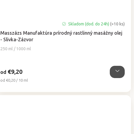
Priemerné
Skladom (dod. do 24h)
(>10 ks)
hodnotenie
Masszázs Manufaktúra prírodný rastlinný masážny olej
produktu
- Slivka-Zázvor
je
5,0
250 ml / 1000 ml
z
5
hviezdičiek.
€9,20
od
Jednotková
od €0,20 / 10 ml
cena: