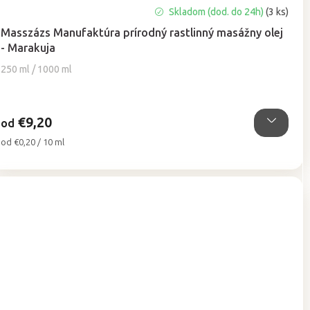
Priemerné
Skladom (dod. do 24h)
(3 ks)
hodnotenie
Masszázs Manufaktúra prírodný rastlinný masážny olej
produktu
- Marakuja
je
4,7
250 ml / 1000 ml
z
5
hviezdičiek.
€9,20
od
Jednotková
od €0,20 / 10 ml
cena: