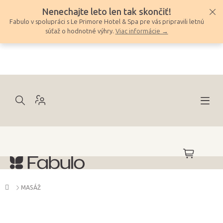
Prejsť
Nenechajte leto len tak skončiť!
na
Fabulo v spolupráci s Le Primore Hotel & Spa pre vás pripravili letnú
obsah
súťaž o hodnotné výhry.
Viac informácie →
NÁKUPNÝ
KOŠÍK
Domov
MASÁŽ