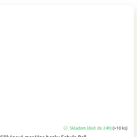
Priemerné
Skladom (dod. do 24h)
(>10 ks)
hodnotenie