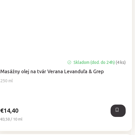
Priemerné
Skladom (dod. do 24h)
(4 ks)
hodnotenie
Masážny olej na tvár Verana Levanduľa & Grep
produktu
je
250 ml
5,0
z
5
hviezdičiek.
€14,40
Jednotková
€0,58 / 10 ml
cena: