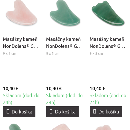
Masážny kameň
Masážny kameň
Masážny kameň
NonDolens® Gua
NonDolens® Gua
NonDolens® Gua
Sha srdce -
Sha srdce -
Sha plutva -
9 x 5 cm
9 x 5 cm
9 x 5 cm
Ruženín
Aventurín
Aventurín
10,40 €
10,40 €
10,40 €
Skladom (dod. do
Skladom (dod. do
Skladom (dod. do
24h)
24h)
24h)
Do košíka
Do košíka
Do košíka