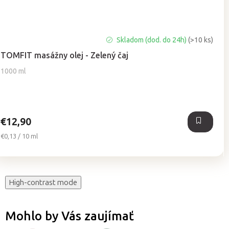
Priemerné
Skladom (dod. do 24h)
(>10 ks)
hodnotenie
TOMFIT masážny olej - Zelený čaj
produktu
je
1000 ml
5,0
z
5
hviezdičiek.
€12,90
Jednotková
€0,13 / 10 ml
cena:
High-contrast mode
Mohlo by Vás zaujímať