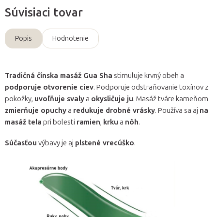
Súvisiaci tovar
Popis
Hodnotenie
Tradičná čínska masáž Gua Sha
stimuluje krvný obeh a
podporuje otvorenie ciev
. Podporuje odstraňovanie toxínov z
pokožky,
uvoľňuje svaly
a
okysličuje ju
. Masáž tváre kameňom
zmierňuje opuchy
a
redukuje drobné vrásky
. Používa sa aj
na
masáž tela
pri bolesti
ramien
,
krku
a
nôh
.
Súčasťou
výbavy je aj
plstené vrecúško
.