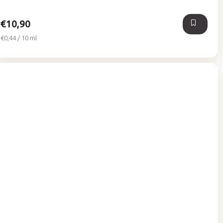
€10,90
Jednotková
€0,44 / 10 ml
cena: