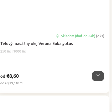
Priemerné
Skladom (dod. do 24h)
(2 ks)
hodnotenie
Telový masážny olej Verana Eukalyptus
produktu
je
250 ml | 1000 ml
5,0
z
5
hviezdičiek.
€8,60
od
Jednotková
od €0,19 / 10 ml
cena: