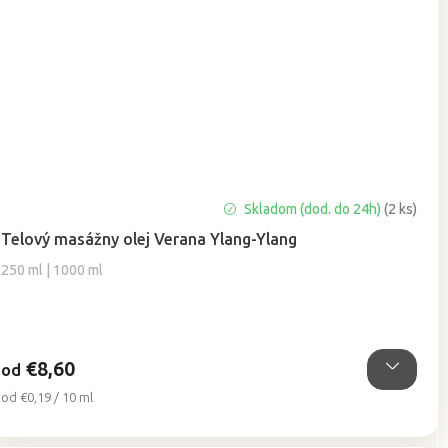
Priemerné
Skladom (dod. do 24h)
(2 ks)
hodnotenie
Telový masážny olej Verana Ylang-Ylang
produktu
je
250 ml | 1000 ml
5,0
z
5
hviezdičiek.
€8,60
od
Jednotková
od €0,19 / 10 ml
cena: