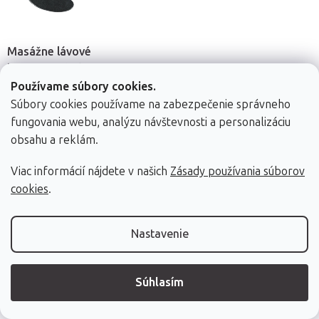
Masážne lávové
kamene Fabulo
Gua Sha, 2ks
Používame súbory cookies.
Súbory cookies používame na zabezpečenie správneho
fungovania webu, analýzu návštevnosti a personalizáciu
obsahu a reklám.
Viac informácií nájdete v našich
Zásady používania súborov
10,40 €
cookies
.
Skladom (dod. do
24h)
Do košíka
Nastavenie
High-contrast mode
Súhlasím
Zákazníci si tiež obľúbili