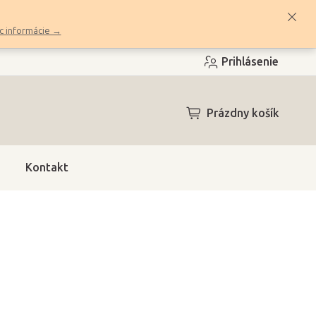
c informácie →
Prihlásenie
NÁKUPNÝ
Prázdny košík
KOŠÍK
Kontakt
4h)
(>10 ks)