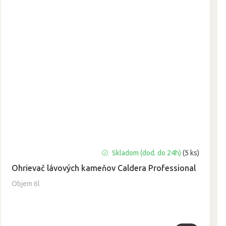
Priemerné
Skladom (dod. do 24h)
(5 ks)
hodnotenie
Ohrievač lávových kameňov Caldera Professional
produktu
je
Objem 6l
5,0
z
5
hviezdičiek.