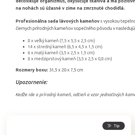
detoxikuje organizmus, okysličuje tkanivá a má pozitív
na nohách sú úžasné v zime na zmrznuté chodidlá.
Profesionálna sada lávových kameňov
s vysokou tepeln
čiernych prírodných kameňov sopečného pôvodu v nasledujúc
8 x veľký kameň (7,5 x 5,5 x 2,5 cm)
14 x stredný kameň (6,5 x 4,5 x 1,5 cm)
6 x malý kameň (3,5 x 2,5 x 1,5 cm)
8 x medziprstový kameň (3,5 x 2,5 x 0,8 cm)
Rozmery boxu:
31,5 x 20 x 7,5 cm
Upozornenie:
Keďže ide o prírodný kameň, odtieň a vzor jednotlivých kam
Tip