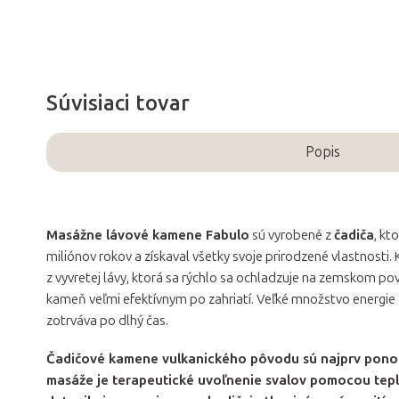
Súvisiaci tovar
Popis
Masážne lávové kamene Fabulo
sú vyrobené z
čadiča
, kt
miliónov rokov a získaval všetky svoje prirodzené vlastnosti
z vyvretej lávy, ktorá sa rýchlo sa ochladzuje na zemskom pov
kameň veľmi efektívnym po zahriatí. Veľké množstvo energi
zotrváva po dlhý čas.
Čadičové kamene vulkanického pôvodu sú najprv ponoren
masáže je terapeutické uvoľnenie svalov pomocou tepla