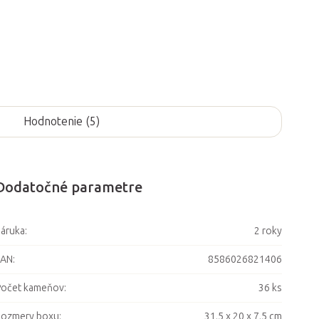
Hodnotenie (5)
Dodatočné parametre
áruka
:
2 roky
EAN
:
8586026821406
Počet kameňov
:
36 ks
Rozmery boxu
:
31,5 x 20 x 7,5 cm