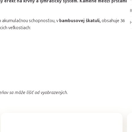
ny efekt na krvný a lymfatický systém. Kamene medzi prstami
o akumulačnou schopnosťou, v
bambusovej škatuli,
obsahuje 36
ich veľkostiach:
eňov sa môže líšiť od vyobrazených.