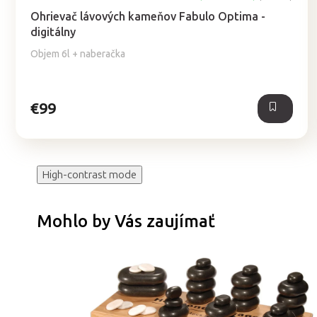
hodnotenie
Ohrievač lávových kameňov Fabulo Optima -
produktu
digitálny
je
5,0
Objem 6l + naberačka
z
5
hviezdičiek.
€99
High-contrast mode
Mohlo by Vás zaujímať