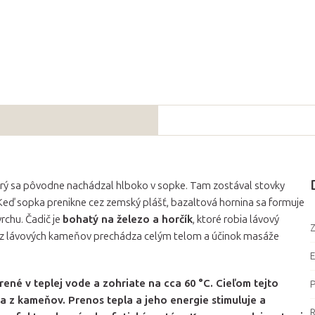
orý sa pôvodne nachádzal hlboko v sopke. Tam zostával stovky
. Keď sopka prenikne cez zemský plášť, bazaltová hornina sa formuje
rchu. Čadič je
bohatý na železo a horčík
, ktoré robia lávový
Z
e z lávových kameňov prechádza celým telom a účinok masáže
é v teplej vode a zohriate na cca 60 °C. Cieľom tejto
 z kameňov. Prenos tepla a jeho energie stimuluje a