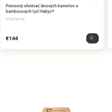
Prenosný ohrievač lávových kameňov a
bambusových tyčí Habys®
61x27x8 cm
€144