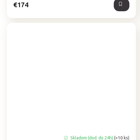
€174
Priemerné
Skladom (dod. do 24h)
(>10 ks)