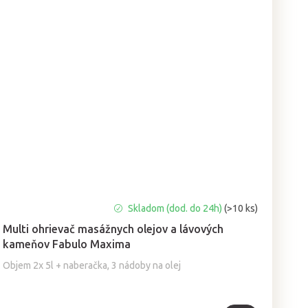
Priemerné
Skladom (dod. do 24h)
(>10 ks)
hodnotenie
Multi ohrievač masážnych olejov a lávových
produktu
kameňov Fabulo Maxima
je
4,0
Objem 2x 5l + naberačka, 3 nádoby na olej
z
5
hviezdičiek.