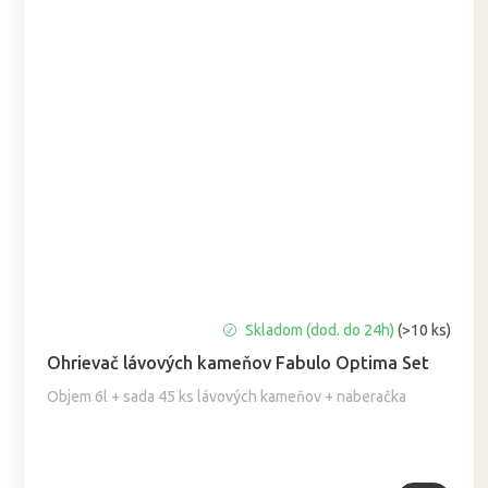
Priemerné
Skladom (dod. do 24h)
(>10 ks)
hodnotenie
Ohrievač lávových kameňov Fabulo Optima Set
produktu
je
Objem 6l + sada 45 ks lávových kameňov + naberačka
5,0
z
5
hviezdičiek.