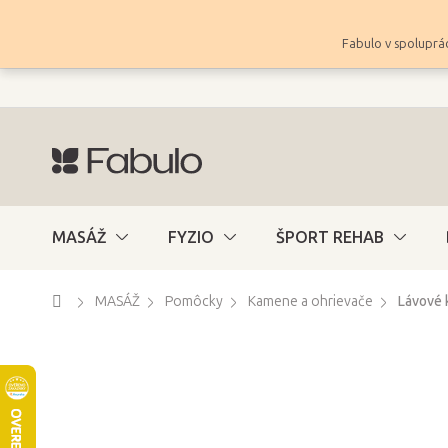
Prejsť
na
Fabulo v spoluprác
obsah
MASÁŽ
FYZIO
ŠPORT REHAB
Domov
MASÁŽ
Pomôcky
Kamene a ohrievače
Lávové