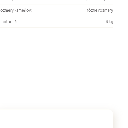
Rozmery kameňov
:
rôzne rozmery
Hmotnosť
:
6 kg