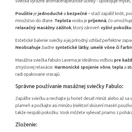
sviečka výrazné aromaterapeutické účinky - upokojuje myseľ,
Použitie
je
jednoduché
a
bezpečné
– stačí zapáliť knôt, p
množstvo do dlane.
Teplota
vosku je
príjemná
, čo umožňuj
relaxačný masážny zážitok
, ktorý zároveň
vyživí pokožku
Estetické balenie sviečky a jej prírodný vzhľad perfektne za
Neobsahuje
žiadne
syntetické látky
,
umelé vône či farbi
Masážna sviečka Fabulo Laverna je ideálnou voľbou
pre kaž
zmyslovej relaxácie.
Harmonické spojenie vône
,
tepla
a
st
radi opakovane vracajú.
Správne používanie masážnej sviečky Fabulo:
Zapáľte sviečku a nechajte ju horieť desať minút alebo až sa
plameň a počkajte asi minútu (niektorí skúsení maséri používajú
takže nespáli pokožku. Vosk môžete vylievať priamo z pohára
Zloženie: