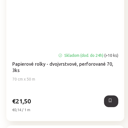
Priemerné
Skladom (dod. do 24h)
(>10 ks)
hodnotenie
Papierové rolky - dvojvrstvové, perforované 70,
produktu
3ks
je
5,0
70 cm x 50 m
z
5
hviezdičiek.
€21,50
Jednotková
€0,14 / 1 m
cena: