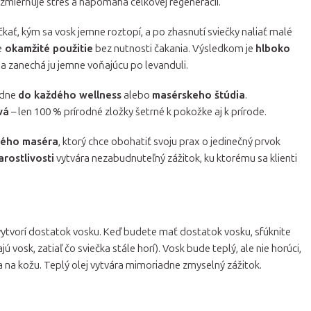
 zmierňuje stres a napomáha celkovej regenerácii.
očkať, kým sa vosk jemne roztopí, a po zhasnutí sviečky naliať malé
e
okamžité použitie
bez nutnosti čakania. Výsledkom je
hlboko
a zanechá ju jemne voňajúcu po levanduli.
padne
do každého wellness
alebo
masérskeho štúdia
.
vá
– len 100 % prírodné zložky šetrné k pokožke aj k prírode.
dého maséra
, ktorý chce obohatiť svoju prax o jedinečný prvok
arostlivosti
vytvára nezabudnuteľný zážitok, ku ktorému sa klienti
 vytvorí dostatok vosku. Keď budete mať dostatok vosku, sfúknite
 vosk, zatiaľ čo sviečka stále horí). Vosk bude teplý, ale nie horúci,
 na kožu. Teplý olej vytvára mimoriadne zmyselný zážitok.