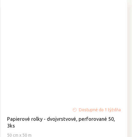
Priemerné
Dostupné do 1 týždňa
hodnotenie
Papierové rolky - dvojvrstvové, perforované 50,
produktu
3ks
je
5,0
50 cm x 50 m