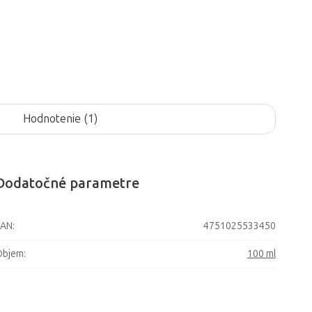
Hodnotenie (1)
Dodatočné parametre
EAN
:
4751025533450
Objem
:
100 ml