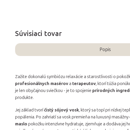
Súvisiaci tovar
Popis
Zažite dokonalú symbiózu relaxácie a starostlivosti o pokož
profesionálnych masérov
a
terapeutov
, ktorí túžia ponú
je len obyčajnou sviečkou - je to spojenie
prírodných ingredi
produkte.
Jej základ tvorí
čistý sójový vosk
, ktorý sa topí pri nízkej 
popálenia. Po zahriatí sa vosk premieňa na luxusný masážny 
maslo
pokožku intenzívne hydratuje, zjemňuje a dodáva jej 