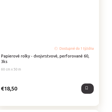
Priemerné
Dostupné do 1 týždňa
hodnotenie
Papierové rolky - dvojvrstvové, perforované 60,
produktu
3ks
je
4,9
60 cm x 50 m
z
5
hviezdičiek.
€18,50