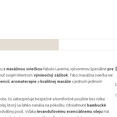
ku
s masážnou sviečkou
Fabulo Laverna, vytvorenou špeciálne
pre
knuť svojim klientom
výnimočný zážitok
. Táto masážna sviečka nie
encií
,
aromaterapie
a
kvalitnej masáže
v jednom jedinom
teplote, čo zabezpečuje bezpečné a komfortné použitie bez rizika
olej, ktorý sa ľahko nanáša na pokožku. Obsiahnuté
bambucké
hodvábny pocit. Vďaka
levanduľovému esenciálnemu oleju
má