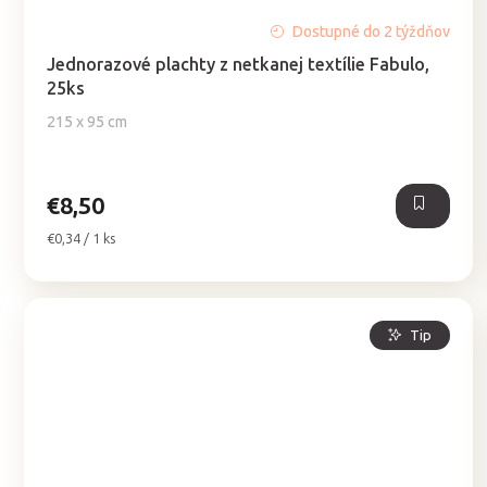
Priemerné
Dostupné do 2 týždňov
hodnotenie
Jednorazové plachty z netkanej textílie Fabulo,
produktu
25ks
je
5,0
215 x 95 cm
z
5
hviezdičiek.
€8,50
Jednotková
€0,34 / 1 ks
cena:
Tip