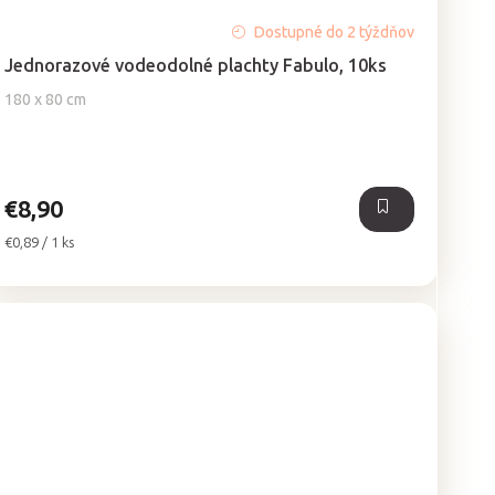
Priemerné
Dostupné do 2 týždňov
hodnotenie
Jednorazové vodeodolné plachty Fabulo, 10ks
produktu
je
180 x 80 cm
5,0
z
5
hviezdičiek.
€8,90
Jednotková
€0,89 / 1 ks
cena: