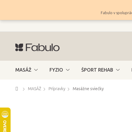
Prejsť
na
Fabulo v spoluprác
obsah
MASÁŽ
FYZIO
ŠPORT REHAB
Domov
MASÁŽ
Prípravky
Masážne sviečky