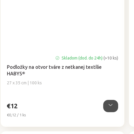
Priemerné
Skladom (dod. do 24h)
(>10 ks)
hodnotenie
Podložky na otvor tváre z netkanej textílie
produktu
HABYS®
je
5,0
27 x 35 cm | 100 ks
z
5
hviezdičiek.
€12
Jednotková
€0,12 / 1 ks
cena: