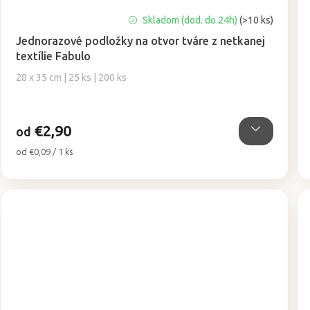
Priemerné
Skladom (dod. do 24h)
(>10 ks)
hodnotenie
Jednorazové podložky na otvor tváre z netkanej
produktu
textílie Fabulo
je
5,0
28 x 35 cm | 25 ks | 200 ks
z
5
hviezdičiek.
€2,90
od
Jednotková
od €0,09 / 1 ks
cena: