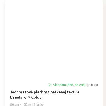
Priemerné
Skladom (dod. do 24h)
(>10 ks)
hodnotenie
Jednorazové plachty z netkanej textílie
produktu
Beautyfor® Colour
je
5,0
80 cm x 150 m | 2 farby