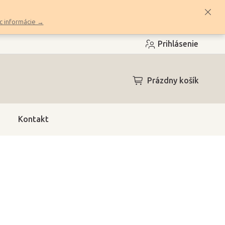
c informácie →
Prihlásenie
NÁKUPNÝ
Prázdny košík
KOŠÍK
Kontakt
4h)
(>10 ks)