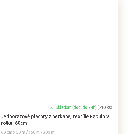
Priemerné
Skladom (dod. do 24h)
(>10 ks)
hodnotenie
Jednorazové plachty z netkanej textílie Fabulo v
produktu
rolke, 60cm
je
5,0
60 cm x 50 m / 150 m / 300 m