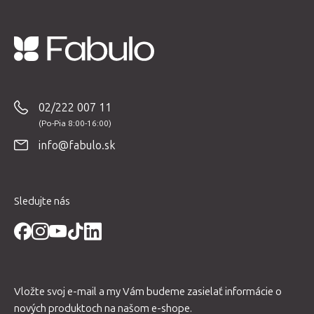
Z
á
p
02/222 007 11
ä
t
info@fabulo.sk
i
e
Sledujte nás
Vložte svoj e-mail a my Vám budeme zasielať informácie o
nových produktoch na našom e-shope.