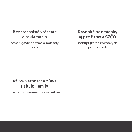
i
e
p
r
v
Bezstarostné vrátenie
Rovnaké podmienky
k
a reklamácia
aj pre firmy a SZČO
tovar vyzdvihneme a náklady
nakupujte za rovnakých
y
uhradíme
podmienok
v
ý
p
i
Až 5% vernostná zľava
s
Fabulo Family
u
pre registrovaných zákazníkov