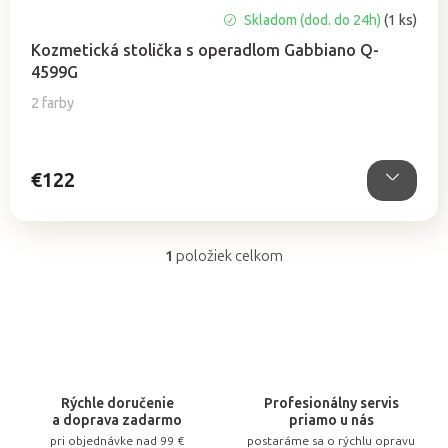
Skladom (dod. do 24h)
(1 ks)
Kozmetická stolička s operadlom Gabbiano Q-
4599G
2 farby
€122
1
položiek celkom
O
v
l
á
d
a
Rýchle doručenie
Profesionálny servis
c
a doprava zadarmo
priamo u nás
pri objednávke nad 99 €
postaráme sa o rýchlu opravu