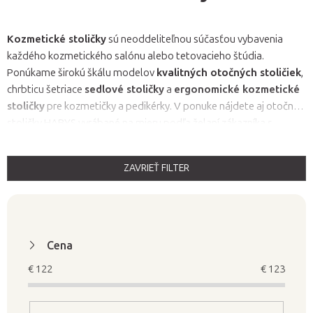
Kozmetické stoličky
sú neoddeliteľnou súčasťou vybavenia
každého kozmetického salónu alebo tetovacieho štúdia.
Ponúkame širokú škálu modelov
kvalitných otočných stoličiek
,
chrbticu šetriace
sedlové stoličky
a
ergonomické kozmetické
stoličky
pre kozmetičky a pedikérky. V ponuke nájdete aj otočné
stoličky HABYS vyrábané na mieru podľa želaní zákazníka s
možnosťou výberu farby čalúnenia, alebo ergonomické stoličky
SPINERGO na dynamické sedenie.
ZAVRIEŤ FILTER
V
ý
p
i
Cena
s
€
122
€
123
p
r