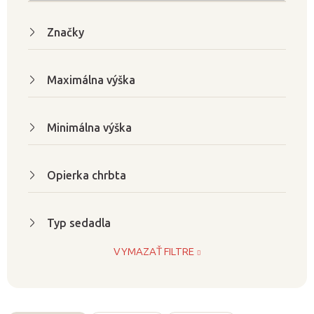
o
d
Značky
u
k
t
Maximálna výška
o
v
Minimálna výška
Opierka chrbta
Typ sedadla
VYMAZAŤ FILTRE