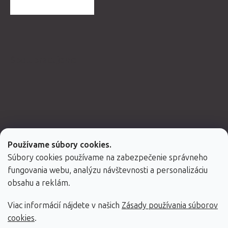
ĎALŠIE HODNOTENIA
Spolupracujeme
Používame súbory cookies.
Súbory cookies používame na zabezpečenie správneho
fungovania webu, analýzu návštevnosti a personalizáciu
obsahu a reklám.
Viac informácií nájdete v našich
Zásady používania súborov
Vytvoril Shoptet Premium
cookies
.
Copyright 2026
Fabulo.sk
. Všetky práva vyhradené.