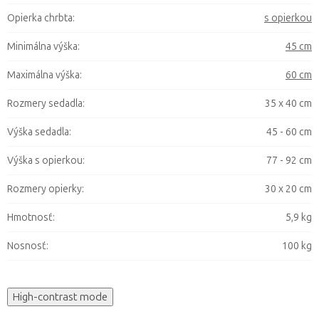
Opierka chrbta
:
s opierkou
Minimálna výška
:
45 cm
Maximálna výška
:
60 cm
Rozmery sedadla
:
35 x 40 cm
Výška sedadla
:
45 - 60 cm
Výška s opierkou
:
77 - 92 cm
Rozmery opierky
:
30 x 20 cm
Hmotnosť
:
5,9 kg
Nosnosť
:
100 kg
High-contrast mode