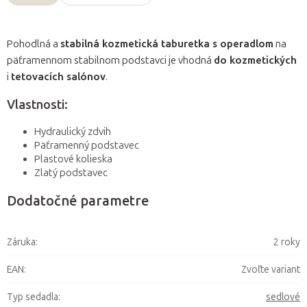
Pohodlná a
stabilná kozmetická taburetka s operadlom
na
päťramennom stabilnom podstavci je vhodná
do kozmetických
i
tetovacích salónov
.
Vlastnosti:
Hydraulický zdvih
Päťramenný podstavec
Plastové kolieska
Zlatý podstavec
Dodatočné parametre
Záruka
:
2 roky
EAN
:
Zvoľte variant
Typ sedadla
:
sedlové