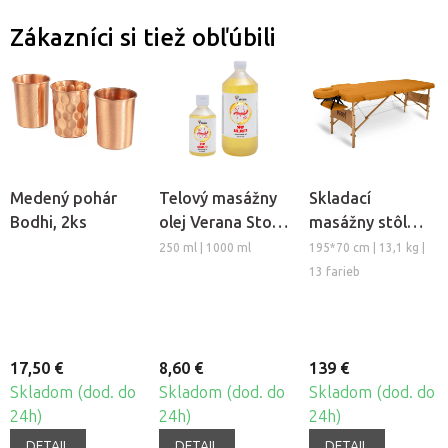
Zákazníci si tiež obľúbili
Medený pohár
Telový masážny
Skladací
Bodhi, 2ks
olej Verana Stop
masážny stôl
Celulitíde
TANDEM Basic-2
250 ml | 1000 ml
195*70 cm | 13,1 kg |
13 farieb
17,50 €
8,60 €
139 €
Skladom (dod. do
Skladom (dod. do
Skladom (dod. do
24h)
24h)
24h)
DETAIL
DETAIL
DETAIL