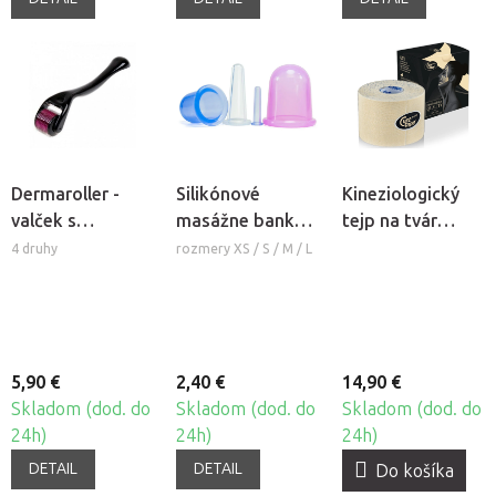
Dermaroller -
Silikónové
Kineziologický
valček s
masážne banky
tejp na tvár
mikroihlami
Fabulo Bell
CureTape®
4 druhy
rozmery XS / S / M / L
Beauty
5,90 €
2,40 €
14,90 €
Skladom (dod. do
Skladom (dod. do
Skladom (dod. do
24h)
24h)
24h)
DETAIL
DETAIL
Do košíka