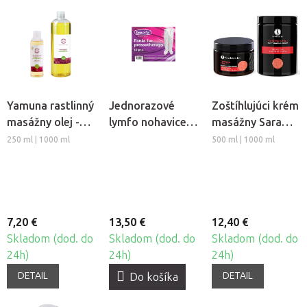
Yamuna rastlinný
Jednorazové
Zoštíhlujúci krém
masážny olej -
lymfo nohavice z
masážny Sara
Hrozno
netkanej textílie
Beauty Spa -
250 ml | 1000 ml
500 ml | 1000 ml
Beautyfor®, 10ks
Thermo Chili
7,20 €
13,50 €
12,40 €
Skladom (dod. do
Skladom (dod. do
Skladom (dod. do
24h)
24h)
24h)
DETAIL
DETAIL
Do košíka