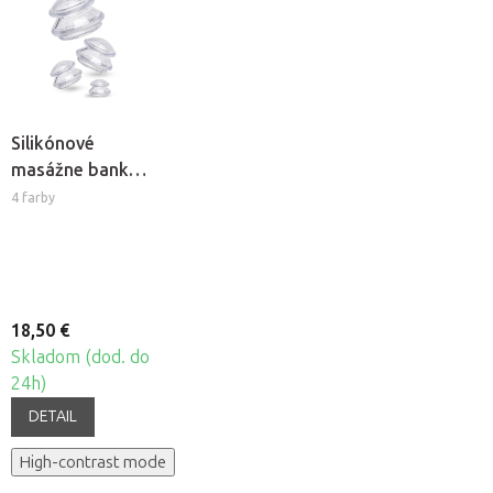
Silikónové
masážne banky
Fabulo
4 farby
Mushroom -
sada, 4ks
18,50 €
Skladom (dod. do
24h)
DETAIL
High-contrast mode