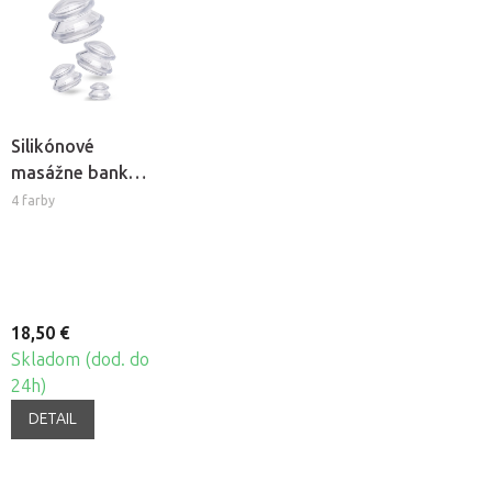
Silikónové
masážne banky
Fabulo
4 farby
Mushroom -
sada, 4ks
18,50 €
Skladom (dod. do
24h)
DETAIL