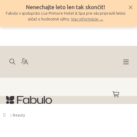
Prejsť
Nenechajte leto len tak skončiť!
na
Fabulo v spolupráci s Le Primore Hotel & Spa pre vás pripravili letnú
obsah
súťaž o hodnotné výhry.
Viac informácie →
NÁKUPNÝ
KOŠÍK
Domov
Beauty