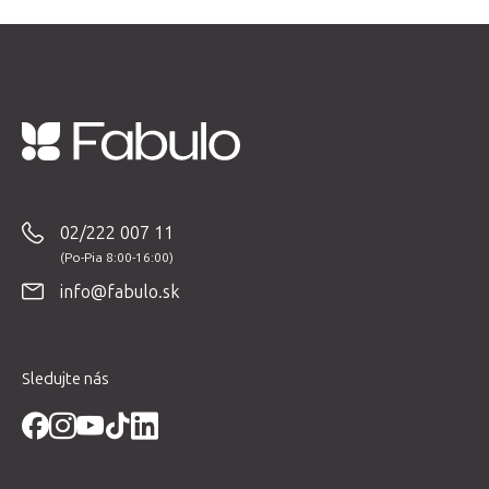
Z
á
p
02/222 007 11
ä
t
info@fabulo.sk
i
e
Sledujte nás