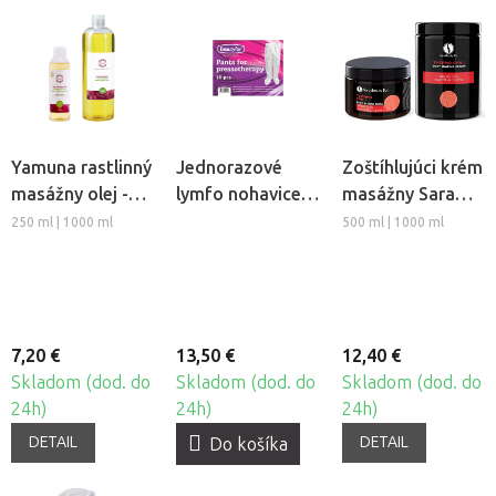
Yamuna rastlinný
Jednorazové
Zoštíhlujúci krém
masážny olej -
lymfo nohavice z
masážny Sara
Hrozno
netkanej textílie
Beauty Spa -
250 ml | 1000 ml
500 ml | 1000 ml
Beautyfor®, 10ks
Thermo Chili
7,20 €
13,50 €
12,40 €
Skladom (dod. do
Skladom (dod. do
Skladom (dod. do
24h)
24h)
24h)
DETAIL
DETAIL
Do košíka