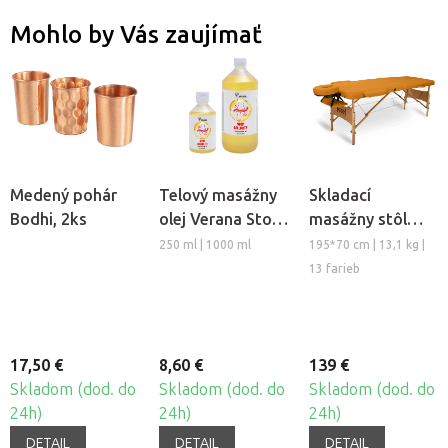
Mohlo by Vás zaujímať
Medený pohár
Telový masážny
Skladací
Bodhi, 2ks
olej Verana Stop
masážny stôl
Celulitíde
TANDEM Basic-2
250 ml | 1000 ml
195*70 cm | 13,1 kg |
13 farieb
17,50 €
8,60 €
139 €
Skladom (dod. do
Skladom (dod. do
Skladom (dod. do
24h)
24h)
24h)
DETAIL
DETAIL
DETAIL