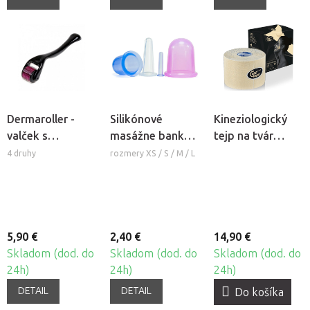
Dermaroller -
Silikónové
Kineziologický
valček s
masážne banky
tejp na tvár
mikroihlami
Fabulo Bell
CureTape®
4 druhy
rozmery XS / S / M / L
Beauty
5,90 €
2,40 €
14,90 €
Skladom (dod. do
Skladom (dod. do
Skladom (dod. do
24h)
24h)
24h)
DETAIL
DETAIL
Do košíka