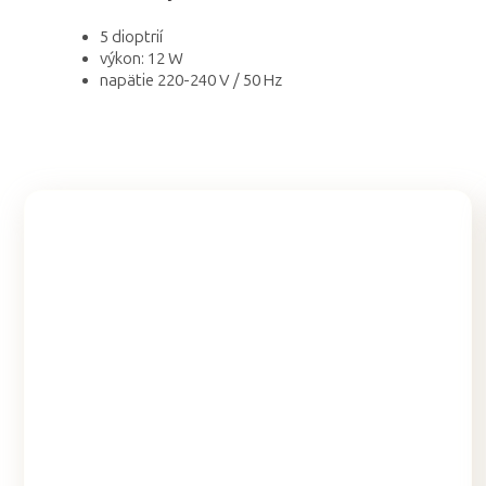
5 dioptrií
výkon: 12 W
napätie 220-240 V / 50 Hz