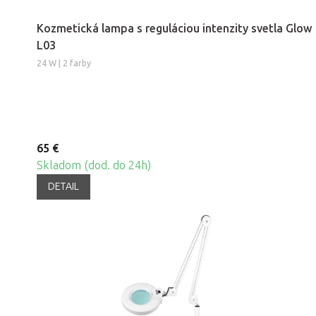
Kozmetická lampa s reguláciou intenzity svetla Glow
L03
24 W | 2 farby
65 €
Skladom (dod. do 24h)
DETAIL