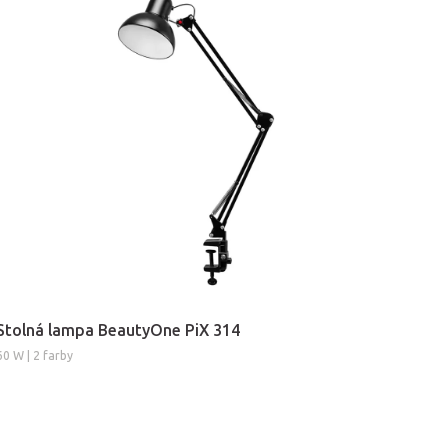
Stolná lampa BeautyOne PiX 314
60 W | 2 farby