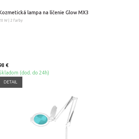
Kozmetická lampa na líčenie Glow MX3
20 W | 2 farby
98 €
Skladom (dod. do 24h)
DETAIL