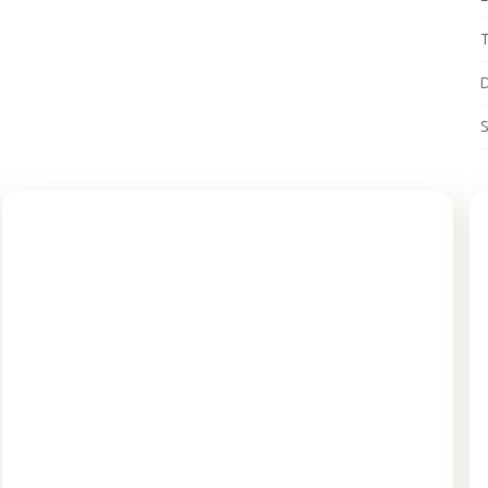
T
D
S