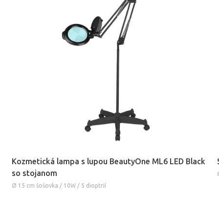
Kozmetická lampa s lupou BeautyOne ML6 LED Black
so stojanom
Ø 15 cm šošovka / 10W / 5 dioptrií