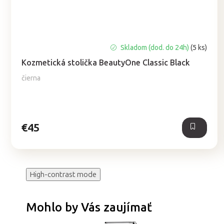
Priemerné
Skladom (dod. do 24h)
(5 ks)
hodnotenie
Kozmetická stolička BeautyOne Classic Black
produktu
je
čierna
5,0
z
5
hviezdičiek.
€45
High-contrast mode
Mohlo by Vás zaujímať