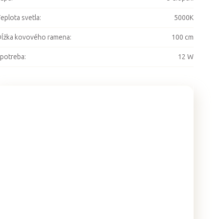
eplota svetla
:
5000K
ĺžka kovového ramena
:
100 cm
potreba
:
12 W