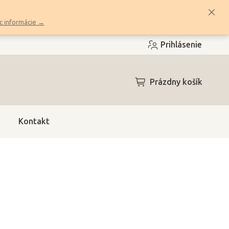
c informácie →
Prihlásenie
NÁKUPNÝ
Prázdny košík
KOŠÍK
Kontakt
4h)
(4 ks)