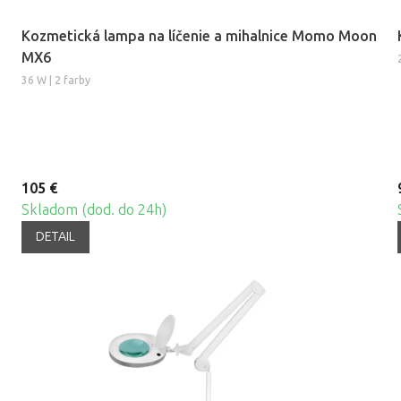
Kozmetická lampa na líčenie a mihalnice Momo Moon
MX6
36 W | 2 farby
105 €
Skladom (dod. do 24h)
DETAIL