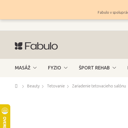
Prejsť
na
Fabulo v spoluprác
obsah
MASÁŽ
FYZIO
ŠPORT REHAB
Domov
Beauty
Tetovanie
Zariadenie tetovacieho salónu