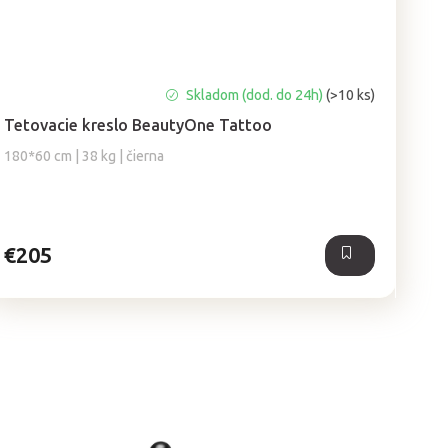
Priemerné
Skladom (dod. do 24h)
(>10 ks)
hodnotenie
Tetovacie kreslo BeautyOne Tattoo
produktu
je
180*60 cm | 38 kg | čierna
5,0
z
5
hviezdičiek.
€205