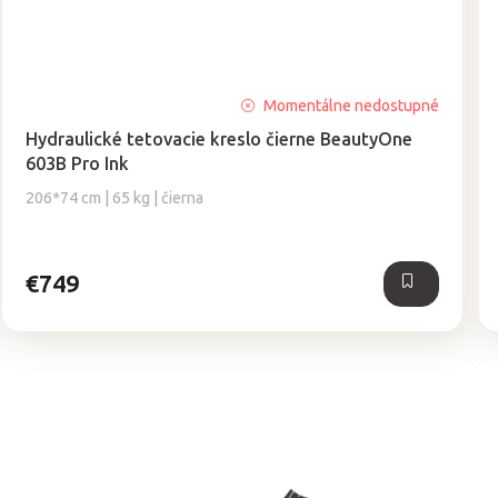
Momentálne nedostupné
Hydraulické tetovacie kreslo čierne BeautyOne
603B Pro Ink
206*74 cm | 65 kg | čierna
€749