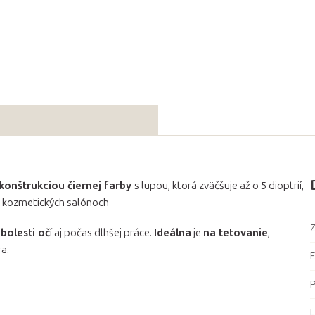
onštrukciou čiernej farby
s lupou, ktorá zväčšuje až o 5 dioptrií,
a kozmetických salónoch
Z
bolesti oč
í aj počas dlhšej práce.
Ideálna
je
na tetovanie
,
a.
P