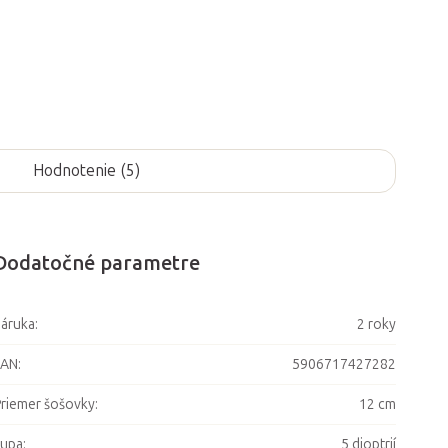
Hodnotenie (5)
Dodatočné parametre
áruka
:
2 roky
EAN
:
5906717427282
riemer šošovky
:
12 cm
Lupa
:
5 dioptrií