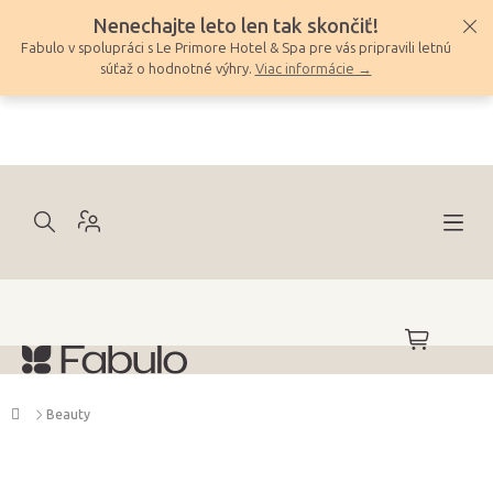
Prejsť
Nenechajte leto len tak skončiť!
na
Fabulo v spolupráci s Le Primore Hotel & Spa pre vás pripravili letnú
obsah
súťaž o hodnotné výhry.
Viac informácie →
NÁKUPNÝ
KOŠÍK
Domov
Beauty