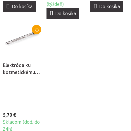
(týždeň)
Do košíka
Do košíka
Do košíka
Elektróda ku
kozmetickému
ozonizéru
Darsonval -
Rovná tyč
5,70 €
Skladom (dod. do
24h)