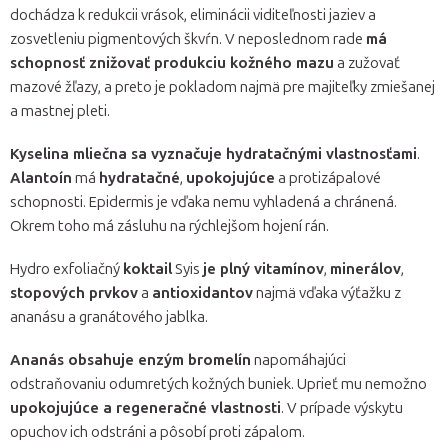
dochádza k redukcii vrások, eliminácii viditeľnosti jaziev a
zosvetleniu pigmentových škvŕn. V neposlednom rade
má
schopnosť znižovať produkciu kožného mazu
a zužovať
mazové žľazy, a preto je pokladom najmä pre majiteľky zmiešanej
a mastnej pleti.
Kyselina mliečna sa vyznačuje hydratačnými vlastnosťami
.
Alantoín
má
hydratačné
,
upokojujúce
a protizápalové
schopnosti. Epidermis je vďaka nemu vyhladená a chránená.
Okrem toho má zásluhu na rýchlejšom hojení rán.
Hydro exfoliačný
koktail
Syis
je plný vitamínov
,
minerálov
,
stopových prvkov
a
antioxidantov
najmä vďaka výťažku z
ananásu a granátového jablka.
Ananás obsahuje enzým bromelín
napomáhajúci
odstraňovaniu odumretých kožných buniek. Uprieť mu nemožno
upokojujúce a regeneračné vlastnosti
. V prípade výskytu
opuchov ich odstráni a pôsobí proti zápalom.