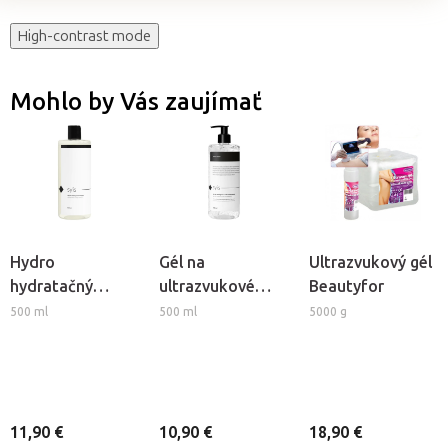
High-contrast mode
Mohlo by Vás zaujímať
Hydro
Gél na
Ultrazvukový gél
hydratačný
ultrazvukové
Beautyfor
koktail Syis
ošetrenia Syis s
500 ml
500 ml
5000 g
kyselinou
hyalurónovou
11,90 €
10,90 €
18,90 €