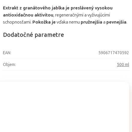
Extrakt z granátového jablka je preslávený vysokou
antioxidačnou aktivitou
, regeneračnými a vyživujúcimi
schopnosťami.
Pokožka je
vďaka nemu
pružnejšia
a
pevnejšia
.
Dodatočné parametre
EAN
:
5906717470592
Objem
:
500 ml