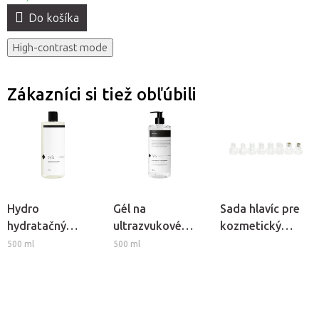
Do košíka
High-contrast mode
Zákazníci si tiež obľúbili
Hydro
Gél na
Sada hlavíc pre
hydratačný
ultrazvukové
kozmetický
koktail Syis
ošetrenia Syis s
prístroj
500 ml
500 ml
kyselinou
Hydrogen H2+
hyalurónovou
6v1