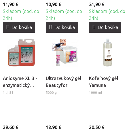
11,90 €
10,90 €
31,90 €
Skladom (dod. do
Skladom (dod. do
Skladom (dod. do
24h)
24h)
24h)
Do košíka
Do košíka
Do košíka
Aniosyme XL 3 -
Ultrazvukový gél
Kofeínový gél
enzymatický
Beautyfor
Yamuna
čistiaci a
1 l | 5 l
5000 g
1000 ml
dezinfekčný
prostriedok
29,60 €
18,90 €
20,50 €