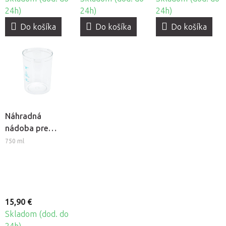
24h)
24h)
24h)
Do košíka
Do košíka
Do košíka
Náhradná
nádoba pre
kozmetický
750 ml
naparovač
Giovanni D-20 a
D-21
15,90 €
Skladom (dod. do