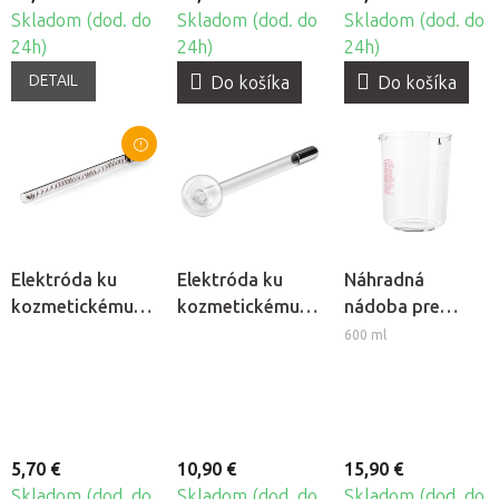
Skladom (dod. do
Skladom (dod. do
Skladom (dod. do
24h)
24h)
24h)
DETAIL
Do košíka
Do košíka
Elektróda ku
Elektróda ku
Náhradná
kozmetickému
kozmetickému
nádoba pre
ozonizéru
ozonizéru -
kozmetické
600 ml
Darsonval -
Hríbik
naparovače
Rovná tyč
Giovanni D-008 a
D-09
5,70 €
10,90 €
15,90 €
Skladom (dod. do
Skladom (dod. do
Skladom (dod. do