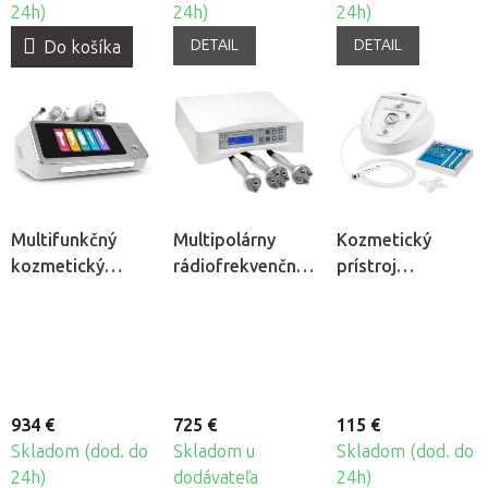
24h)
24h)
24h)
DETAIL
DETAIL
Do košíka
Multifunkčný
Multipolárny
Kozmetický
kozmetický
rádiofrekvenčný
prístroj
prístroj Fabulo F-
prístroj Silverfox
BeautyOne AM
362
F-333A
60 -
Mikrodermabrázia
934 €
725 €
115 €
Skladom (dod. do
Skladom u
Skladom (dod. do
24h)
dodávateľa
24h)