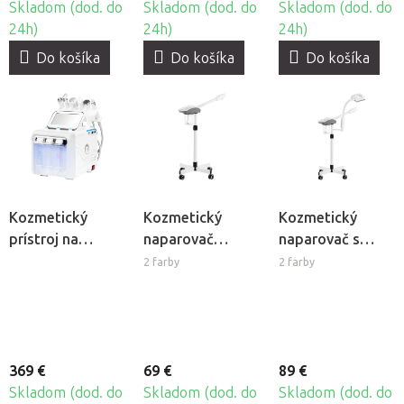
Skladom (dod. do
Skladom (dod. do
Skladom (dod. do
24h)
24h)
24h)
Do košíka
Do košíka
Do košíka
Kozmetický
Kozmetický
Kozmetický
prístroj na
naparovač
naparovač s
vodíkové
Giovanni D-20
lampou Giovanni
2 farby
2 farby
kozmetické
D-21
ošetrenia
Hydrogen H2+
6v1 New
generation
369 €
69 €
89 €
Skladom (dod. do
Skladom (dod. do
Skladom (dod. do