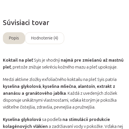
Súvisiaci tovar
Popis
Hodnotenie (4)
Koktail na pleť
Syis je vhodný
najmä pre zmiešanú až mastnú
pleť
, pretože znižuje sekréciu kožného mazu a pleť upokojuje.
Medzi aktívne zložky exfoliačného koktailu na pleť Syis patria
kyselina glykolová
,
kyselina mliečna
,
alantoín
,
extrakt z
ananásu a granátového jablka
. Každá z uvedených zložiek
disponuje unikátnymi vlastnosťami, vďaka ktorým je pokožka
viditeľne čistejšia, zdravšia, pevnejšia a pružnejšia.
Kyselina glykolová
sa podieľa
na stimulácii produkcie
kolagénových vlákien
a zadržiavaní vody v pokožke. Vďaka nej