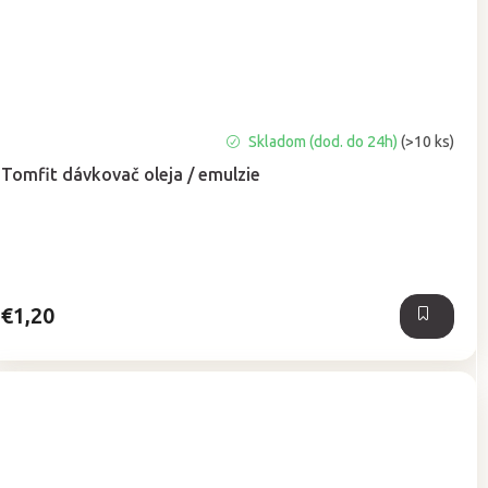
Priemerné
Skladom (dod. do 24h)
(>10 ks)
hodnotenie
Tomfit dávkovač oleja / emulzie
produktu
je
5,0
z
5
hviezdičiek.
€1,20