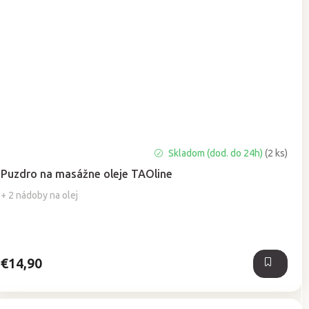
Priemerné
Skladom (dod. do 24h)
(2 ks)
hodnotenie
Puzdro na masážne oleje TAOline
produktu
je
+ 2 nádoby na olej
5,0
z
5
hviezdičiek.
€14,90