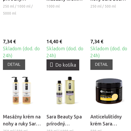
rastlinný
Sara Beauty Spa
Spa - Callus
250 ml / 1000 ml /
1000 ml
250 ml / 500 ml
masážny olej -
- Sport
Repair
5000 ml
Mango-
Levanduľa
7,34 €
14,40 €
7,34 €
Skladom (dod. do
Skladom (dod. do
Skladom (dod. do
24h)
24h)
24h)
DETAIL
DETAIL
Do košíka
Masážny krém na
Sara Beauty Spa
Anticelulitídny
nohy a ruky Sara
prírodný
krém Sara
Beauty Spa -
rastlinný
Beauty Spa