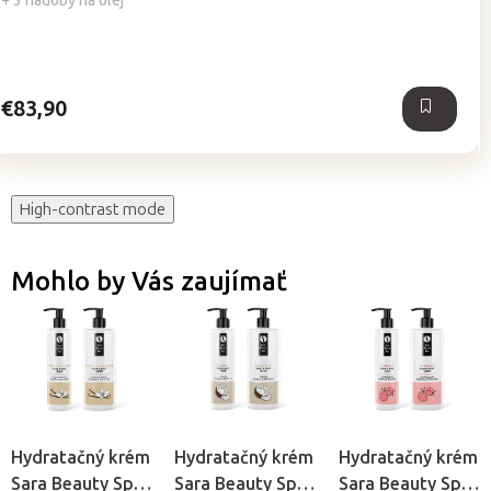
+ 3 nádoby na olej
5,0
z
5
hviezdičiek.
€83,90
High-contrast mode
Mohlo by Vás zaujímať
Hydratačný krém
Hydratačný krém
Hydratačný krém
Sara Beauty Spa
Sara Beauty Spa
Sara Beauty Spa