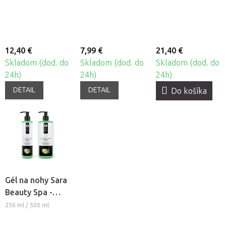
Thermo Chili
Gel Balzam
Thermo Škorica
12,40 €
7,99 €
21,40 €
Skladom (dod. do
Skladom (dod. do
Skladom (dod. do
24h)
24h)
24h)
DETAIL
DETAIL
Do košíka
Gél na nohy Sara
Beauty Spa -
Pedi Gel Citrus &
250 ml / 500 ml
Mäta