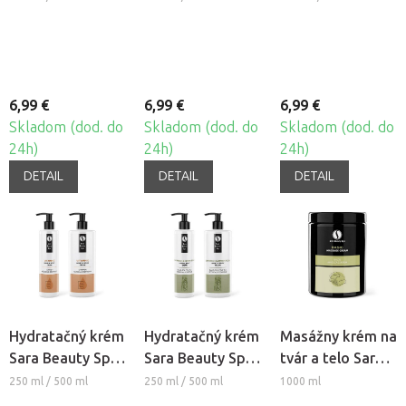
6,99 €
6,99 €
6,99 €
Skladom (dod. do
Skladom (dod. do
Skladom (dod. do
24h)
24h)
24h)
DETAIL
DETAIL
DETAIL
Hydratačný krém
Hydratačný krém
Masážny krém na
Sara Beauty Spa
Sara Beauty Spa
tvár a telo Sara
- Vitamín E
- Bambus &
Beauty Spa -
250 ml / 500 ml
250 ml / 500 ml
1000 ml
Zelený čaj
Basic