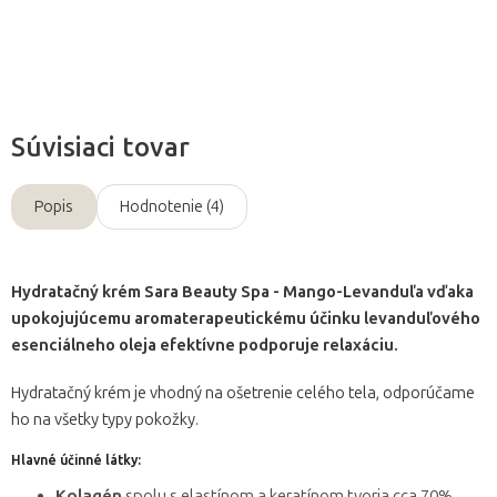
Opýtať sa
Súvisiaci tovar
Popis
Hodnotenie (4)
Hydratačný krém Sara Beauty Spa - Mango-Levanduľa vďaka
upokojujúcemu aromaterapeutickému účinku levanduľového
esenciálneho oleja efektívne podporuje relaxáciu.
Hydratačný krém je vhodný na ošetrenie celého tela, odporúčame
ho na všetky typy pokožky.
Hlavné účinné látky:
Kolagén
spolu s elastínom a keratínom tvoria cca 70%