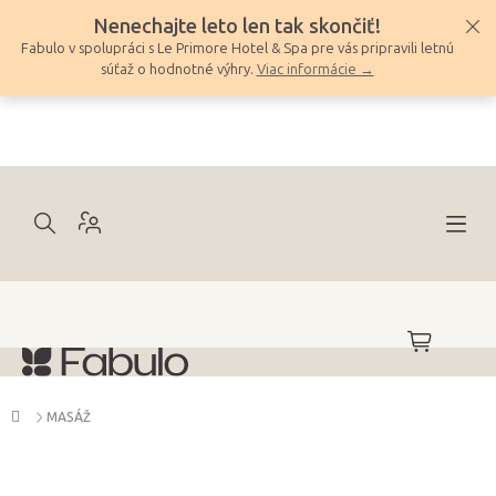
Prejsť
Nenechajte leto len tak skončiť!
na
Fabulo v spolupráci s Le Primore Hotel & Spa pre vás pripravili letnú
obsah
súťaž o hodnotné výhry.
Viac informácie →
NÁKUPNÝ
KOŠÍK
Domov
MASÁŽ