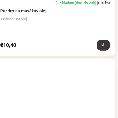
Priemerné
Skladom (dod. do 24h)
(>10 ks)
hodnotenie
Puzdro na masážny olej
produktu
je
+ nádoba na olej
5,0
z
5
hviezdičiek.
€10,40