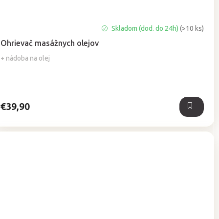
Priemerné
Skladom (dod. do 24h)
(>10 ks)
hodnotenie
Ohrievač masážnych olejov
produktu
je
+ nádoba na olej
5,0
z
5
hviezdičiek.
€39,90