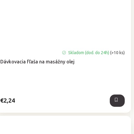
Priemerné
Skladom (dod. do 24h)
(>10 ks)
hodnotenie
Dávkovacia fľaša na masážny olej
produktu
je
5,0
z
5
hviezdičiek.
€2,24