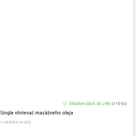
Priemerné
Skladom (dod. do 24h)
(>10 ks)
hodnotenie
Single ohrievač masážneho oleja
produktu
je
+ nádoba na olej
5,0
z