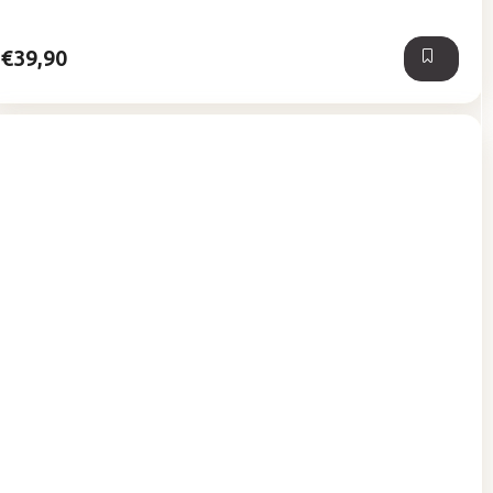
5
hviezdičiek.
€39,90