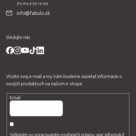
t
info@fabulo.sk
i
e
Sledujte nás
Vložte svoj e-mail a my Vám budeme zasielať informácie o
nových produktoch na našom e-shope.
Email
Súhlasím so spracovaním osobných údajov, viac informácií