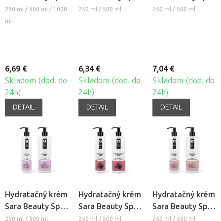
- Vanilka-Jazmín
- Kokos
- Marhuľa
250 ml / 500 ml / 1000
250 ml / 500 ml
250 ml / 500 ml
ml
6,69 €
6,34 €
7,04 €
Skladom (dod. do
Skladom (dod. do
Skladom (dod. do
24h)
24h)
24h)
DETAIL
DETAIL
DETAIL
Hydratačný krém
Hydratačný krém
Hydratačný krém
Sara Beauty Spa
Sara Beauty Spa
Sara Beauty Spa
- Lotos a Lekno
- Lesné ovocie
- Macaron
250 ml / 500 ml
250 ml / 500 ml
250 ml / 500 ml