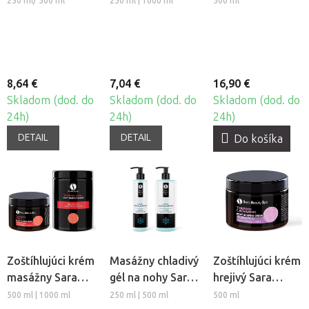
250 ml/ 500 ml
250 ml | 1000 ml
500 ml
Nechtík & Med
masážny olej -
Levanduľa
8,64 €
7,04 €
16,90 €
Skladom (dod. do
Skladom (dod. do
Skladom (dod. do
24h)
24h)
24h)
DETAIL
DETAIL
Do košíka
Zoštíhlujúci krém
Masážny chladivý
Zoštíhlujúci krém
masážny Sara
gél na nohy Sara
hrejivý Sara
Beauty Spa -
Beauty Spa - Ice
Beauty Spa -
500 ml | 1000 ml
250 ml | 500 ml
500 ml