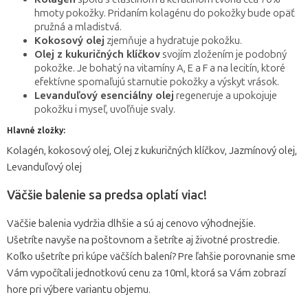
hmoty pokožky. Pridaním kolagénu do pokožky bude opäť
pružná a mladistvá.
Kokosový olej
zjemňuje a hydratuje pokožku.
Olej z kukuričných klíčkov
svojím zložením je podobný
pokožke. Je bohatý na vitamíny A, E a F a na lecitín, ktoré
efektívne spomaľujú starnutie pokožky a výskyt vrások.
Levanduľový esenciálny olej
regeneruje a upokojuje
pokožku i myseľ, uvoľňuje svaly.
Hlavné zložky:
Kolagén, kokosový olej, Olej z kukuričných klíčkov, Jazmínový olej,
Levanduľový olej
Väčšie balenie sa predsa oplatí viac!
Väčšie balenia vydržia dlhšie a sú aj cenovo výhodnejšie.
Ušetríte navyše na poštovnom a šetríte aj životné prostredie.
Koľko ušetríte pri kúpe väčších balení? Pre ľahšie porovnanie sme
Vám vypočítali jednotkovú cenu za 10ml, ktorá sa Vám zobrazí
hore pri výbere variantu objemu.