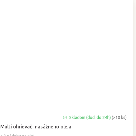
Priemerné
Skladom (dod. do 24h)
(>10 ks)
hodnotenie
Multi ohrievač masážneho oleja
produktu
je