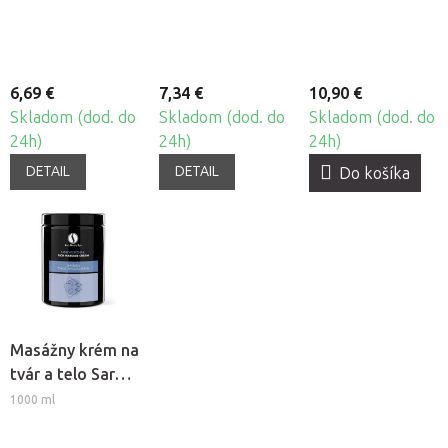
6,69 €
7,34 €
10,90 €
Skladom (dod. do
Skladom (dod. do
Skladom (dod. do
24h)
24h)
24h)
DETAIL
DETAIL
Do košíka
Masážny krém na
tvár a telo Sara
Beauty Spa -
1000 ml
Univerzálny