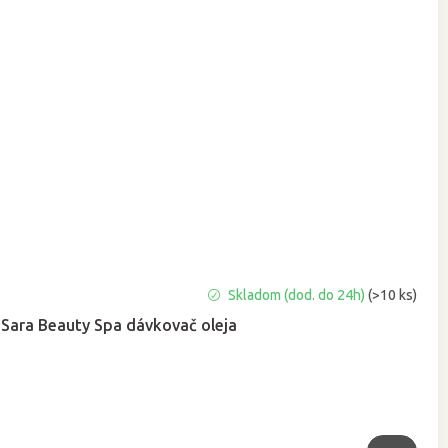
Priemerné
Skladom (dod. do 24h)
(>10 ks)
hodnotenie
Sara Beauty Spa dávkovač oleja
produktu
je
5,0
z
5
hviezdičiek.