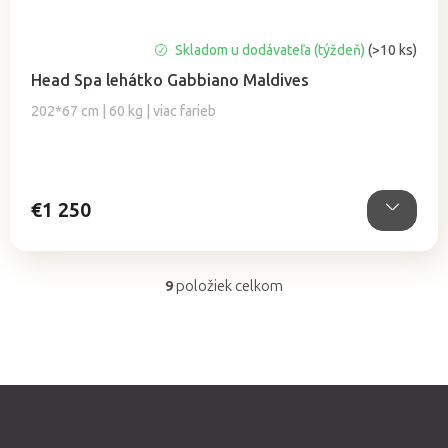
Skladom u dodávateľa (týždeň)
(>10 ks)
Head Spa lehátko Gabbiano Maldives
202*67 cm | 60 kg | viac farieb
€1 250
9
položiek celkom
O
v
l
á
d
a