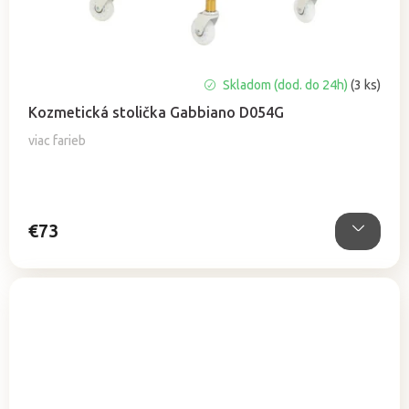
Skladom (dod. do 24h)
(3 ks)
Kozmetická stolička Gabbiano D054G
viac farieb
€73