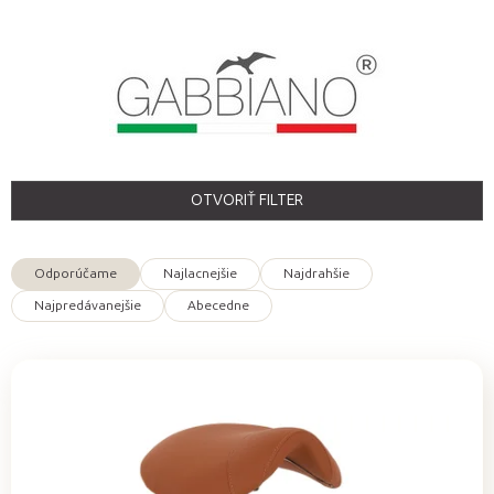
OTVORIŤ FILTER
Odporúčame
Najlacnejšie
Najdrahšie
R
Najpredávanejšie
Abecedne
a
d
e
n
V
i
ý
e
p