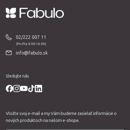
c
i
e
Z
p
á
r
p
02/222 007 11
v
ä
k
t
y
info@fabulo.sk
i
v
e
ý
p
Sledujte nás
i
s
u
Vložte svoj e-mail a my Vám budeme zasielať informácie o
nových produktoch na našom e-shope.