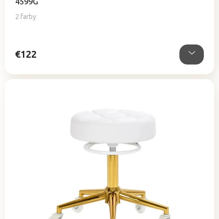
4599G
2 farby
€122