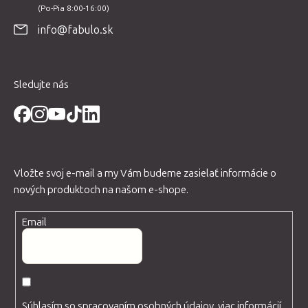
t
info@fabulo.sk
i
e
Sledujte nás
Vložte svoj e-mail a my Vám budeme zasielať informácie o
nových produktoch na našom e-shope.
Email
Súhlasím so spracovaním osobných údajov, viac informácií