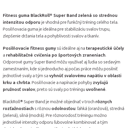
Fitness guma BlackRoll® Super Band
zelená so strednou
intenzitou odporu
je vhodná pre funkčný tréning celého tela.
Posilňovacia guma je ideálna pre stabilizáciu svalov trupu,
zlepšenie držania tela a pohyblivosti svalov a tkanív.
Posilňovacie fitness gumy
sú ideálne aj na
terapeutické účely
a
rehabilitačné cvičenia po športových zraneniach
.
Odporové gumy Super Band môžu využívať aj ľudia so sedavým
zamestnaním, kde si jednoducho aj počas práce môžu posilniť
jednotlivé svaly a tým sa
vyhnúť svalovému napätiu v oblasti
krku a chrbta
. Posilňovacie a napínacie pohyby
zvyšujú
pružnosť svalov
, preto sú svaly po tréningu
uvoľnené
.
BlackRoll® Super Band je možné objednať v troch
rôznych
rozťažnostiach
s rôznou
odolnosťou
: ľahká (oranžová), stredná
(zelená), silná (modrá). Pre rôznorodosť tréningu možno
jednotlivé intenzity odporu ľubovolne kombinovať a tým