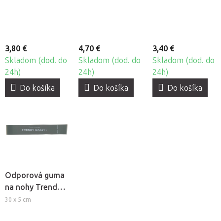
stredná záťaž
veľmi silná záťaž
ľahká záťaž
3,80 €
4,70 €
3,40 €
Skladom (dod. do
Skladom (dod. do
Skladom (dod. do
24h)
24h)
24h)
Do košíka
Do košíka
Do košíka
Odporová guma
na nohy Trendy
Tone-Loop -
30 x 5 cm
extra silná záťaž