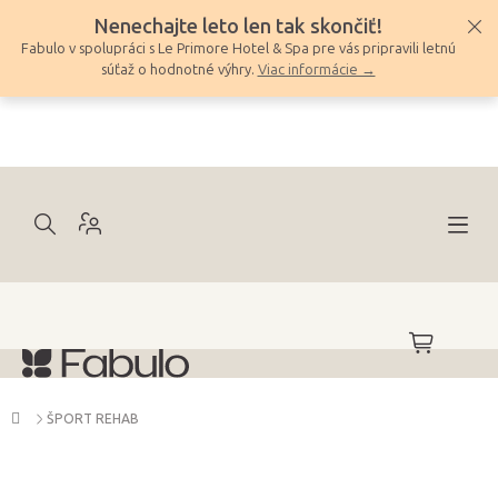
Prejsť
Nenechajte leto len tak skončiť!
na
Fabulo v spolupráci s Le Primore Hotel & Spa pre vás pripravili letnú
obsah
súťaž o hodnotné výhry.
Viac informácie →
NÁKUPNÝ
KOŠÍK
Domov
ŠPORT REHAB