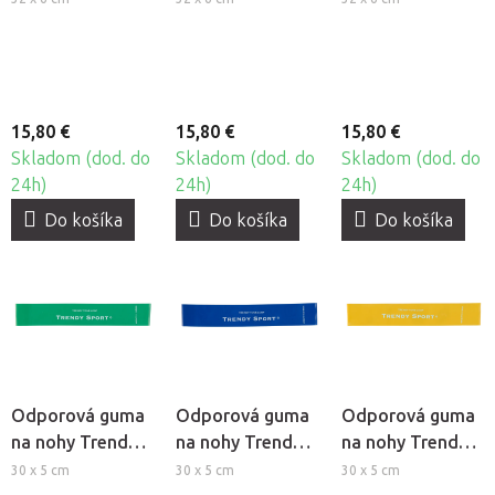
Band - veľmi
Band - silná
Band - veľmi
silná záťaž
záťaž
ľahká záťaž
15,80 €
15,80 €
15,80 €
Skladom (dod. do
Skladom (dod. do
Skladom (dod. do
24h)
24h)
24h)
Do košíka
Do košíka
Do košíka
Odporová guma
Odporová guma
Odporová guma
na nohy Trendy
na nohy Trendy
na nohy Trendy
Tone-Loop -
Tone-Loop -
Tone-Loop -
30 x 5 cm
30 x 5 cm
30 x 5 cm