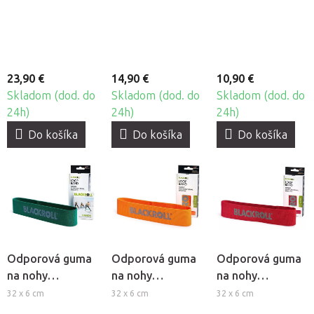
silná záťaž
stredná záťaž
ľahká záťaž
23,90 €
14,90 €
10,90 €
Skladom (dod. do
Skladom (dod. do
Skladom (dod. do
24h)
24h)
24h)
Do košíka
Do košíka
Do košíka
Odporová guma
Odporová guma
Odporová guma
na nohy
na nohy
na nohy
BlackRoll® Loop
BlackRoll® Loop
BlackRoll® Loop
32 x 6 cm
32 x 6 cm
32 x 6 cm
Band - stredná
Band - ľahká
Band - mierna