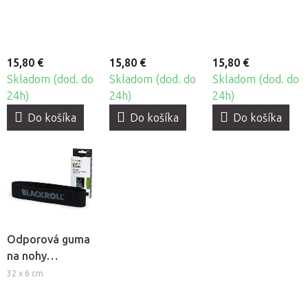
záťaž
záťaž
záťaž
15,80 €
15,80 €
15,80 €
Skladom (dod. do
Skladom (dod. do
Skladom (dod. do
24h)
24h)
24h)
Do košíka
Do košíka
Do košíka
Odporová guma
na nohy
BlackRoll® Loop
32 x 6 cm
Band - veľmi
silná záťaž