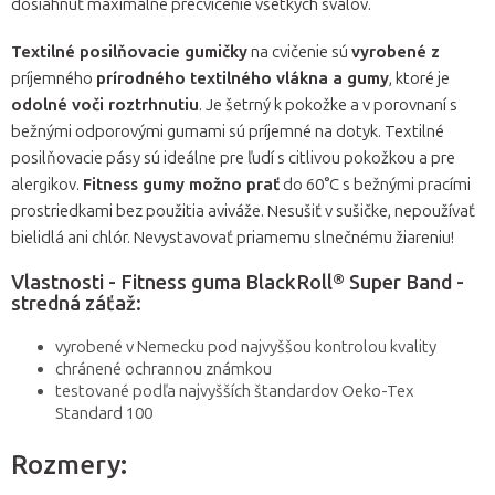
dosiahnuť maximálne precvičenie všetkých svalov.
Textilné posilňovacie gumičky
na cvičenie sú
vyrobené z
príjemného
prírodného textilného vlákna a gumy
, ktoré je
odolné voči roztrhnutiu
. Je šetrný k pokožke a v porovnaní s
bežnými odporovými gumami sú príjemné na dotyk. Textilné
posilňovacie pásy sú ideálne pre ľudí s citlivou pokožkou a pre
alergikov.
Fitness gumy možno prať
do 60°C s bežnými pracími
prostriedkami bez použitia aviváže. Nesušiť v sušičke, nepoužívať
bielidlá ani chlór. Nevystavovať priamemu slnečnému žiareniu!
Vlastnosti - Fitness guma BlackRoll® Super Band -
stredná záťaž:
vyrobené v Nemecku pod najvyššou kontrolou kvality
chránené ochrannou známkou
testované podľa najvyšších štandardov Oeko-Tex
Standard 100
Rozmery: