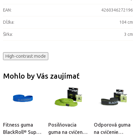
EAN
:
4260346272196
Dĺžka
:
104 cm
Šírka
:
3 cm
High-contrast mode
Mohlo by Vás zaujímať
Fitness guma
Posilňovacia
Odporová guma
BlackRoll® Super
guma na cvičenie
na cvičenie