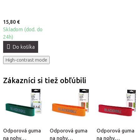
15,80 €
Skladom (dod. do
24h)
Do košíka
High-contrast mode
Zákazníci si tiež obľúbili
Odporová guma
Odporová guma
Odporová guma
na nohy
na nohy
na nohy