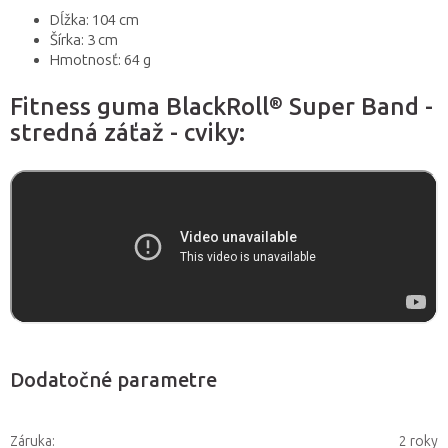
Dĺžka: 104 cm
Šírka: 3 cm
Hmotnosť: 64 g
Fitness guma BlackRoll® Super Band -
stredná záťaž - cviky:
Dodatočné parametre
Záruka
:
2 roky