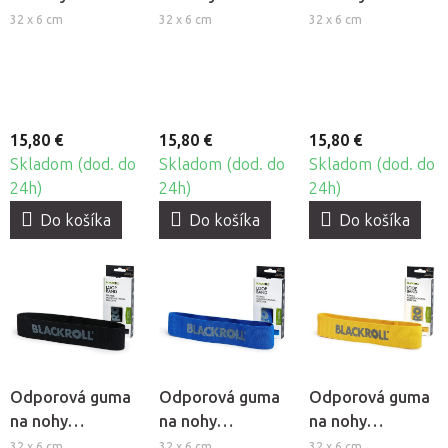
BlackRoll® Loop
BlackRoll® Loop
BlackRoll® Loop
32 x 6 cm
32 x 6 cm
32 x 6 cm
Band - stredná
Band - ľahká
Band - mierna
záťaž
záťaž
záťaž
15,80 €
15,80 €
15,80 €
Skladom (dod. do
Skladom (dod. do
Skladom (dod. do
24h)
24h)
24h)
Do košíka
Do košíka
Do košíka
Odporová guma
Odporová guma
Odporová guma
na nohy
na nohy
na nohy
BlackRoll® Loop
BlackRoll® Loop
BlackRoll® Loop
32 x 6 cm
32 x 6 cm
32 x 6 cm