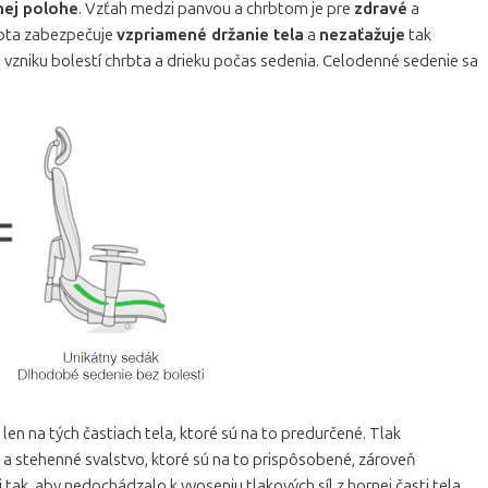
nej polohe
. Vzťah medzi panvou a chrbtom je pre
zdravé
a
rbta zabezpečuje
vzpriamené držanie tela
a
nezaťažuje
tak
u vzniku bolestí chrbta a drieku počas sedenia. Celodenné sedenie sa
 len na tých častiach tela, ktoré sú na to predurčené. Tlak
 a stehenné svalstvo, ktoré sú na to prispôsobené, zároveň
i
tak, aby nedochádzalo k vyoseniu tlakových síl z hornej časti tela.