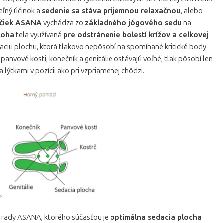
eľný účinok a
sedenie sa stáva príjemnou relaxačnou
, alebo
ličiek ASANA
vychádza zo
základného jógového sedu
na
loha
tela využívaná
pre odstránenie bolestí krížov a celkovej
daciu plochu, ktorá tlakovo nepôsobí na spomínané kritické body
anvové kosti, konečník a genitálie ostávajú voľné, tlak pôsobí len
 lýtkami v pozícii ako pri vzpriamenej chôdzi.
k rady ASANA, ktorého súčasťou je
optimálna sedacia plocha