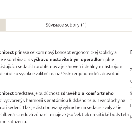
Súvisiace súbory (1)
chitect
prináša celkom nový koncept ergonomickej stoličky a
e v kombinácii s
výškovo nastaviteľným operadlom
, plne
xistujících sedacích problémov a je zároveň i ideálnym nástrojom
Z
dení ide o vysoko kvalitnú manažérsku ergonomickú zdravotnú
V
chitect
predstavuje budúcnosť
zdravého a komfortného
Š
bol vytvorený v harmónii s anatómiou ľudského tela. Tvar plochy na
H
á pri sedení. Tlak je distribuovaný výhradne na sedacie svaly a tie
ehĺbená stredová zóna eliminuje akýkoľvek tlak na kritické body tela,
ému zaťaženiu.