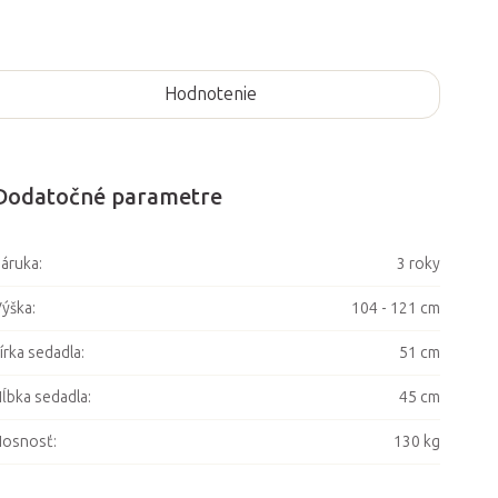
Hodnotenie
Dodatočné parametre
áruka
:
3 roky
ýška
:
104 - 121 cm
írka sedadla
:
51 cm
ĺbka sedadla
:
45 cm
Nosnosť
:
130 kg