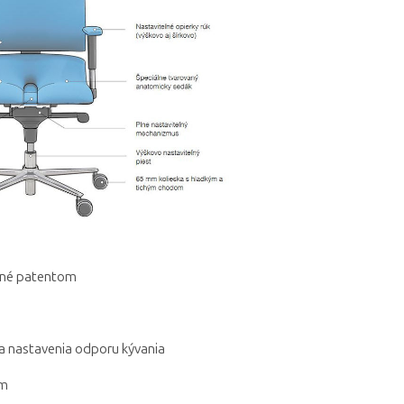
ené patentom
a nastavenia odporu kývania
om