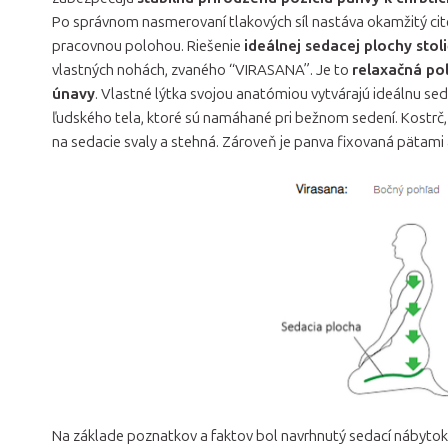
Po správnom nasmerovaní tlakových síl nastáva okamžitý cit
pracovnou polohou. Riešenie
ideálnej sedacej plochy sto
vlastných nohách, zvaného “VIRASANA”. Je to
relaxačná po
únavy
. Vlastné lýtka svojou anatómiou vytvárajú ideálnu se
ľudského tela, ktoré sú namáhané pri bežnom sedení. Kostrč, p
na sedacie svaly a stehná. Zároveň je panva fixovaná pätami a
Na základe poznatkov a faktov bol navrhnutý sedací nábyto