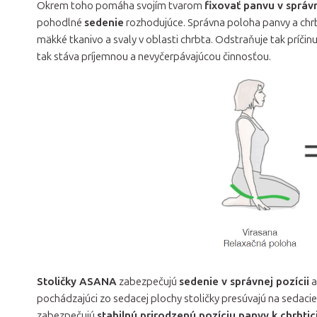
Okrem toho pomáha svojím tvarom
fixovať panvu v správ
pohodlné
sedenie
rozhodujúce. Správna poloha panvy a ch
mäkké tkanivo a svaly v oblasti chrbta. Odstraňuje tak príčin
tak stáva príjemnou a nevyčerpávajúcou činnosťou.
Stoličky ASANA
zabezpečujú
sedenie v správnej pozícii
a
pochádzajúci zo sedacej plochy stoličky presúvajú na sedacie
zabezpečujú
stabilnú prirodzenú pozíciu panvy k chrbtic