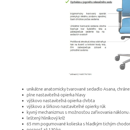
unikátne anatomicky tvarované sedadlo Asana, chrán
plne nastaviteľná opierka hlavy
výškovo nastaviteľná opierka chrbta
výškovo a šírkovo nastaviteľné opierky rúk
kyvný mechanizmus s možnosťou zafixovania náklonu 
leštený hliníkový kríž
65 mm pogumované kolieska s hladkým tichým chod
nosnosť až 130 kg