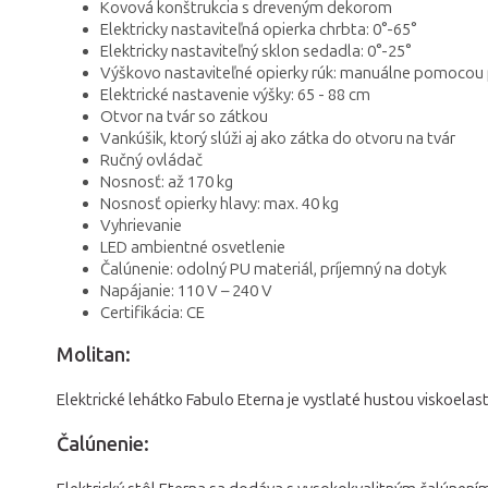
Kovová konštrukcia s dreveným dekorom
Elektricky nastaviteľná opierka chrbta: 0°-65°
Elektricky nastaviteľný sklon sedadla: 0°-25°
Výškovo nastaviteľné opierky rúk: manuálne pomocou
Elektrické nastavenie výšky: 65 - 88 cm
Otvor na tvár so zátkou
Vankúšik, ktorý slúži aj ako zátka do otvoru na tvár
Ručný ovládač
Nosnosť: až 170 kg
Nosnosť opierky hlavy: max. 40 kg
Vyhrievanie
LED ambientné osvetlenie
Čalúnenie: odolný PU materiál, príjemný na dotyk
Napájanie: 110 V – 240 V
Certifikácia: CE
Molitan:
Elektrické lehátko Fabulo Eterna je vystlaté hustou viskoela
Čalúnenie: