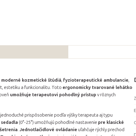
 moderné kozmetické štúdiá
,
fyzioterapeutické ambulancie
,
, estetiku a funkcionalitu. Toto
ergonomicky tvarované lehátko
roveň
umožňuje terapeutovi pohodlný prístup
v rôznych
Z
 jednoduché prispôsobenie podľa výšky terapeuta aj typu
 sedadla
(0°-25°) umožňujú pohodlné nastavenie
pre klasické
C
šetrenia
.
Jednotlačidlové ovládanie
uľahčuje rýchly prechod
D