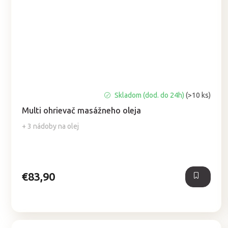
Priemerné
Skladom (dod. do 24h)
(>10 ks)
hodnotenie
Multi ohrievač masážneho oleja
produktu
je
+ 3 nádoby na olej
5,0
z
5
hviezdičiek.
€83,90