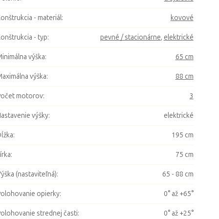
onštrukcia - materiál
:
kovové
onštrukcia - typ
:
pevné / stacionárne
,
elektrické
inimálna výška
:
65 cm
aximálna výška
:
88 cm
očet motorov
:
3
astavenie výšky
:
elektrické
ĺžka
:
195 cm
írka
:
75 cm
ýška (nastaviteľná)
:
65 - 88 cm
olohovanie opierky
:
0° až +65°
olohovanie strednej časti
:
0° až +25°