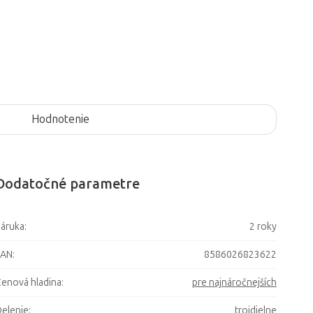
Hodnotenie
Dodatočné parametre
áruka
:
2 roky
EAN
:
8586026823622
enová hladina
:
pre najnáročnejších
elenie
:
trojdielne