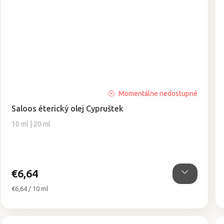
Momentálne nedostupné
Saloos éterický olej Cypruštek
10 ml | 20 ml
€6,64
Jednotková
€6,64 / 10 ml
cena: