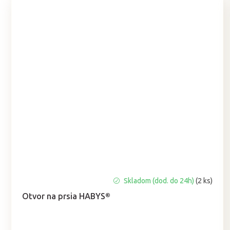
Priemerné
Skladom (dod. do 24h)
(2 ks)
hodnotenie
Otvor na prsia HABYS®
produktu
je
5,0