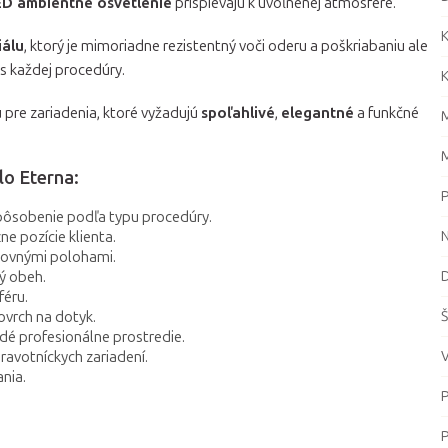
ED ambientné osvetlenie
prispievajú k uvoľnenej atmosfére.
K
iálu
, ktorý je mimoriadne rezistentný voči oderu a poškriabaniu ale
s každej procedúry.
K
 pre zariadenia, ktoré vyžadujú
spoľahlivé
,
elegantné
a funkčné
M
M
lo Eterna:
P
spôsobenie podľa typu procedúry.
ne pozície klienta.
N
covnými polohami.
ý obeh.
D
féru.
ovrch na dotyk.
Š
ždé profesionálne prostredie.
ravotníckych zariadení.
V
ania.
P
P