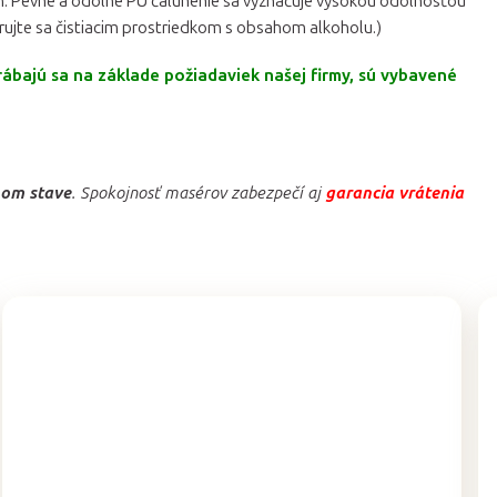
ím. Pevné a odolné PU čalúnenie sa vyznačuje vysokou odolnosťou
rujte sa čistiacim prostriedkom s obsahom alkoholu.)
bajú sa na základe požiadaviek našej firmy, sú vybavené
om stave
. Spokojnosť masérov zabezpečí aj
garancia vrátenia