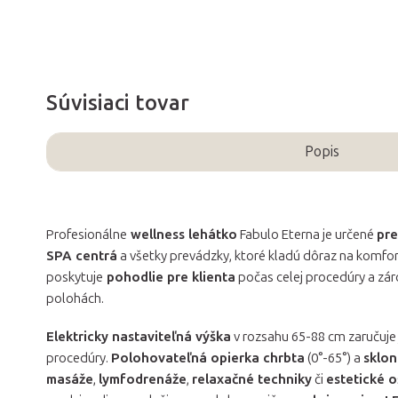
Súvisiaci tovar
Popis
Profesionálne
wellness lehátko
Fabulo Eterna je určené
pre
SPA centrá
a všetky prevádzky, ktoré kladú dôraz na komfort
poskytuje
pohodlie pre klienta
počas celej procedúry a zá
polohách.
Elektricky nastaviteľná výška
v rozsahu 65-88 cm zaručuje
procedúry.
Polohovateľná opierka chrbta
(0°-65°) a
sklon
masáže
,
lymfodrenáže
,
relaxačné techniky
či
estetické o