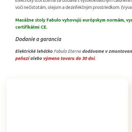
Elektrický stôl Eterna sa dodáva s vysokokvalitným čalúnen
voči nečistotám, olejom a dezinfekčným prostriedkom. (Vyva
Masážne stoly Fabulo vyhovujú európskym normám, vyrá
certifikátmi CE.
Dodanie a garancia
Elektrické lehátko
Fabulo Eterna
dodávame v zmontovan
peňazí
alebo
výmena tovaru do 30 dní
.