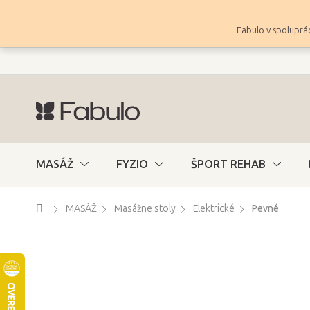
Prejsť
na
Fabulo v spoluprác
obsah
MASÁŽ
FYZIO
ŠPORT REHAB
Domov
MASÁŽ
Masážne stoly
Elektrické
Pevné