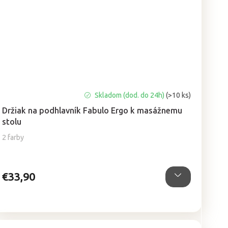
Priemerné
Skladom (dod. do 24h)
(>10 ks)
hodnotenie
Držiak na podhlavník Fabulo Ergo k masážnemu
produktu
stolu
je
5,0
2 farby
z
5
hviezdičiek.
€33,90