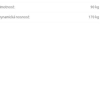
Hmotnosť
:
90 kg
ynamická nosnosť
:
170 kg