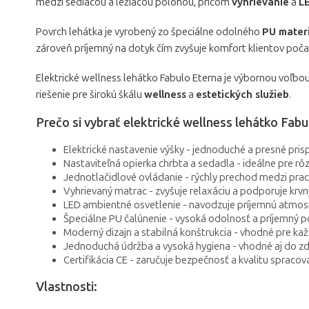
medzi sediacou a ležiacou polohou, pričom
vyhrievanie
a
L
Povrch lehátka je vyrobený zo špeciálne odolného
PU mater
zároveň príjemný na dotyk čím zvyšuje komfort klientov poča
Elektrické wellness lehátko Fabulo Eterna je výbornou voľbou
riešenie pre širokú škálu
wellness
a
estetických služieb
.
Prečo si vybrať elektrické wellness lehátko Fabu
Elektrické nastavenie výšky - jednoduché a presné pri
Nastaviteľná opierka chrbta a sedadla - ideálne pre rôz
Jednotlačidlové ovládanie - rýchly prechod medzi pra
Vyhrievaný matrac - zvyšuje relaxáciu a podporuje krvn
LED ambientné osvetlenie - navodzuje príjemnú atmos
Špeciálne PU čalúnenie - vysoká odolnosť a príjemný p
Moderný dizajn a stabilná konštrukcia - vhodné pre ka
Jednoduchá údržba a vysoká hygiena - vhodné aj do zd
Certifikácia CE - zaručuje bezpečnosť a kvalitu spracov
Vlastnosti: