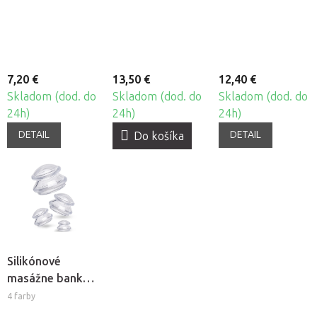
Beautyfor®, 10ks
Thermo Chili
7,20 €
13,50 €
12,40 €
Skladom (dod. do
Skladom (dod. do
Skladom (dod. do
24h)
24h)
24h)
DETAIL
DETAIL
Do košíka
Silikónové
masážne banky
Fabulo
4 farby
Mushroom -