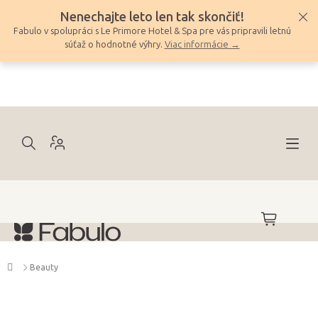
Prejsť
Nenechajte leto len tak skončiť!
na
Fabulo v spolupráci s Le Primore Hotel & Spa pre vás pripravili letnú
obsah
súťaž o hodnotné výhry.
Viac informácie →
NÁKUPNÝ
KOŠÍK
Domov
Beauty