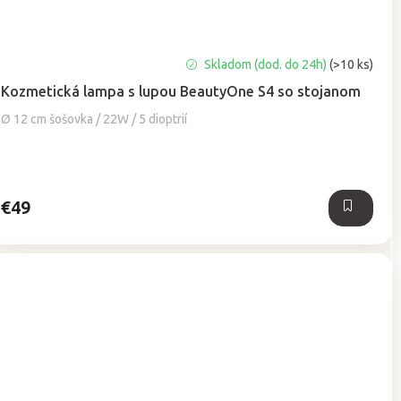
Priemerné
Skladom (dod. do 24h)
(>10 ks)
hodnotenie
Kozmetická lampa s lupou BeautyOne S4 so stojanom
produktu
je
Ø 12 cm šošovka / 22W / 5 dioptrií
5,0
z
5
hviezdičiek.
€49