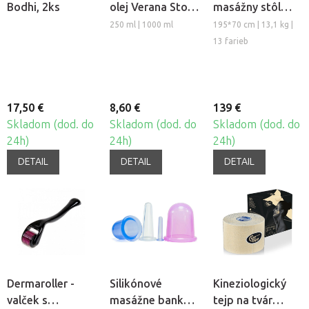
Bodhi, 2ks
olej Verana Stop
masážny stôl
Celulitíde
TANDEM Basic-2
250 ml | 1000 ml
195*70 cm | 13,1 kg |
13 farieb
17,50 €
8,60 €
139 €
Skladom (dod. do
Skladom (dod. do
Skladom (dod. do
24h)
24h)
24h)
DETAIL
DETAIL
DETAIL
Dermaroller -
Silikónové
Kineziologický
valček s
masážne banky
tejp na tvár