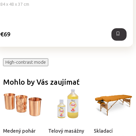
je
84 x 48 x 37 cm
4,7
z
5
hviezdičiek.
€69
High-contrast mode
Mohlo by Vás zaujímať
Medený pohár
Telový masážny
Skladací