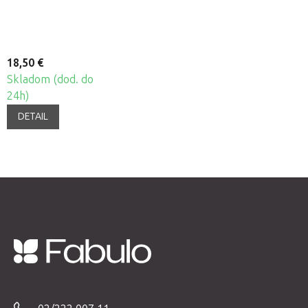
sada, 4ks
18,50 €
Skladom (dod. do
24h)
DETAIL
Z
á
p