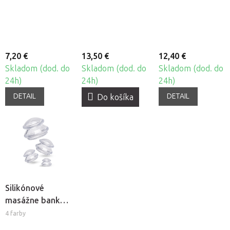
Beautyfor®, 10ks
Thermo Chili
7,20 €
13,50 €
12,40 €
Skladom (dod. do
Skladom (dod. do
Skladom (dod. do
24h)
24h)
24h)
DETAIL
DETAIL
Do košíka
Silikónové
masážne banky
Fabulo
4 farby
Mushroom -