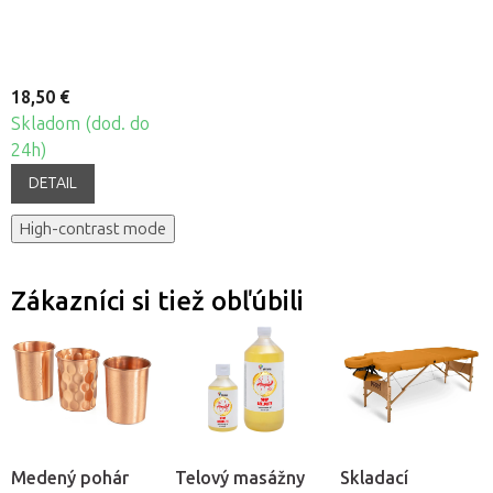
sada, 4ks
18,50 €
Skladom (dod. do
24h)
DETAIL
High-contrast mode
Zákazníci si tiež obľúbili
Medený pohár
Telový masážny
Skladací