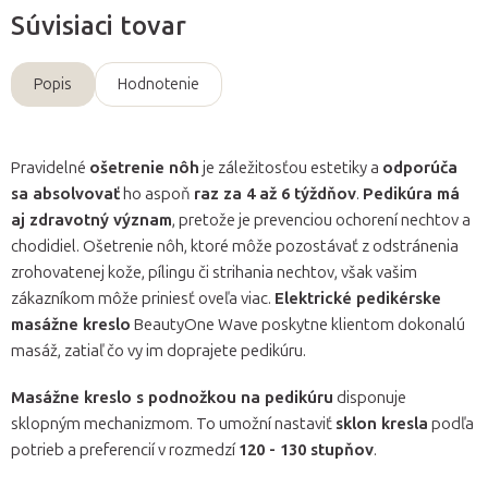
Súvisiaci tovar
Popis
Hodnotenie
Pravidelné
ošetrenie nôh
je záležitosťou estetiky a
odporúča
sa absolvovať
ho aspoň
raz za 4 až 6 týždňov
.
Pedikúra má
aj zdravotný význam
, pretože je prevenciou ochorení nechtov a
chodidiel. Ošetrenie nôh, ktoré môže pozostávať z odstránenia
zrohovatenej kože, pílingu či strihania nechtov, však vašim
zákazníkom môže priniesť oveľa viac.
Elektrické pedikérske
masážne kreslo
BeautyOne Wave poskytne klientom dokonalú
masáž, zatiaľ čo vy im doprajete pedikúru.
Masážne kreslo s podnožkou na pedikúru
disponuje
sklopným mechanizmom. To umožní nastaviť
sklon kresla
podľa
potrieb a preferencií v rozmedzí
120 - 130 stupňov
.