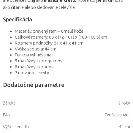
ale oceníte ho
aj
ako
masážne kreslo
, ktoré spríjemní činnosti
ako čítanie alebo sledovanie televízie.
Špecifikácia
Materiál: drevený rám + umelá koža
Celkové rozmery: 63 x (72-101) x (100-108,5) cm
Rozmery podnožky: 51 x 47 x 41 cm
Výška sedadla: 44 cm
Funkcia vyhrievania
5 masážnych programov
8 masážnych bodov
3 úrovne intenzity
Dodatočné parametre
Záruka
:
2 roky
EAN
:
Zvoľte variant
Výška sedadla
:
44 cm