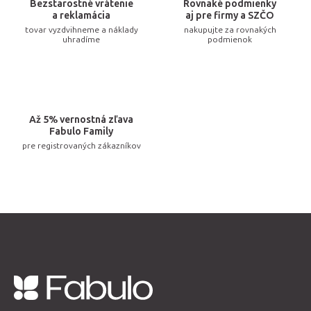
v
Bezstarostné vrátenie
Rovnaké podmienky
k
a reklamácia
aj pre firmy a SZČO
tovar vyzdvihneme a náklady
nakupujte za rovnakých
y
uhradíme
podmienok
v
ý
p
i
Až 5% vernostná zľava
s
Fabulo Family
u
pre registrovaných zákazníkov
Z