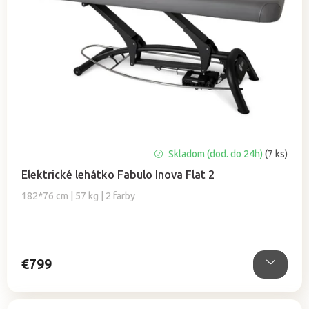
Priemerné
Skladom (dod. do 24h)
(7 ks)
hodnotenie
Elektrické lehátko Fabulo Inova Flat 2
produktu
je
182*76 cm | 57 kg | 2 farby
5,0
z
5
hviezdičiek.
€799