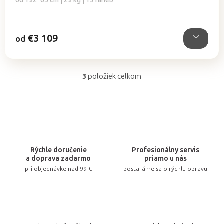
od 192*65 cm | 29 kg | 13 farieb
€3 109
od
3
položiek celkom
O
v
l
á
d
a
Rýchle doručenie
Profesionálny servis
c
a doprava zadarmo
priamo u nás
pri objednávke nad 99 €
postaráme sa o rýchlu opravu
i
e
p
r