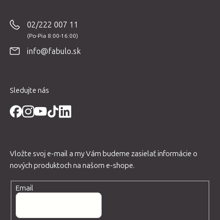
á
p
02/222 007 11
ä
t
info@fabulo.sk
i
e
Sledujte nás
Vložte svoj e-mail a my Vám budeme zasielať informácie o
nových produktoch na našom e-shope.
Email