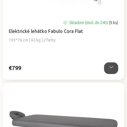
o
v
Priemerné
Skladom (dod. do 24h)
(5 ks)
hodnotenie
Elektrické lehátko Fabulo Cora Flat
produktu
je
193*76 cm | 82 kg | 2 farby
5,0
z
5
hviezdičiek.
€799