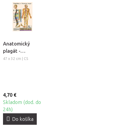
Anatomický
plagát -
Meridiány a
47 x 32 cm | CS
Dornova terapia
4,70 €
Skladom (dod. do
24h)
Do košíka