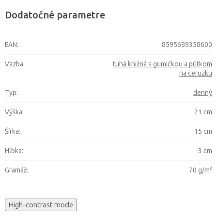
Dodatočné parametre
EAN
:
8595689358600
Väzba
:
tuhá knižná s gumičkou a pútkom
na ceruzku
Typ
:
denný
Výška
:
21 cm
Šírka
:
15 cm
Hĺbka
:
3 cm
Gramáž
:
70 g/m²
High-contrast mode