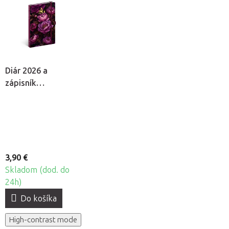
Diár 2026 a
zápisník
Planbook Fialové
kvety
3,90 €
Skladom (dod. do
24h)
Do košíka
High-contrast mode