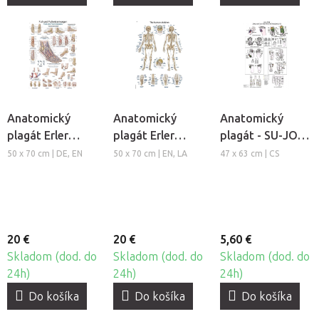
Anatomický
Anatomický
Anatomický
plagát Erler
plagát Erler
plagát - SU-JOK -
Zimmer - Noha a
Zimmer - Kostra
základný systém
50 x 70 cm | DE, EN
50 x 70 cm | EN, LA
47 x 63 cm | CS
členok
človeka
prvotnej
podobnosti
20 €
20 €
5,60 €
Skladom (dod. do
Skladom (dod. do
Skladom (dod. do
24h)
24h)
24h)
Do košíka
Do košíka
Do košíka