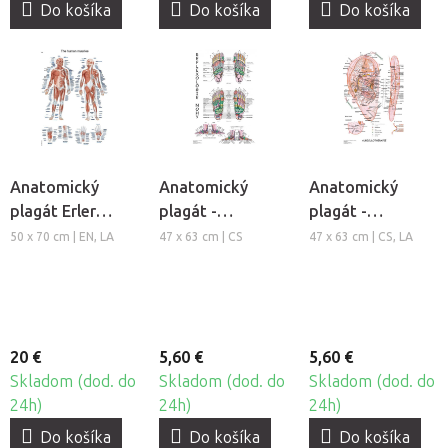
Do košíka
Do košíka
Do košíka
Anatomický
Anatomický
Anatomický
plagát Erler
plagát -
plagát -
Zimmer - Svalová
Reflexológia
Aurikuloterapia
50 x 70 cm | EN, LA
47 x 63 cm | CS
47 x 63 cm | CS, LA
sústava človeka
nohy
20 €
5,60 €
5,60 €
Skladom (dod. do
Skladom (dod. do
Skladom (dod. do
24h)
24h)
24h)
Do košíka
Do košíka
Do košíka