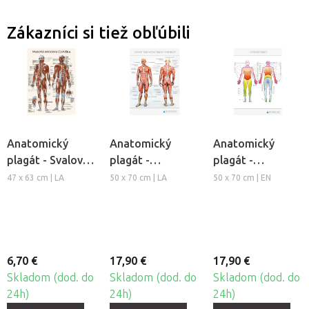
Zákazníci si tiež obľúbili
Anatomický
Anatomický
Anatomický
plagát - Svalová
plagát -
plagát -
sústava človeka
Spúšťacie body
Dermatómy
47 x 63 cm | LA
50 x 70 cm | LA
50 x 70 cm | EN
tela
6,70 €
17,90 €
17,90 €
Skladom (dod. do
Skladom (dod. do
Skladom (dod. do
24h)
24h)
24h)