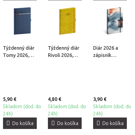
Týždenný diár
Týždenný diár
Diár 2026 a
Tomy 2026,
Rivoli 2026,
zápisník
modrý
žltozelený
Planbook
Japonsko
5,90 €
4,80 €
3,90 €
Skladom (dod. do
Skladom (dod. do
Skladom (dod. do
24h)
24h)
24h)
Do košíka
Do košíka
Do košíka