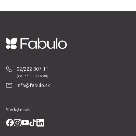
Z
á
p
02/222 007 11
ä
t
info@fabulo.sk
i
e
Sledujte nás