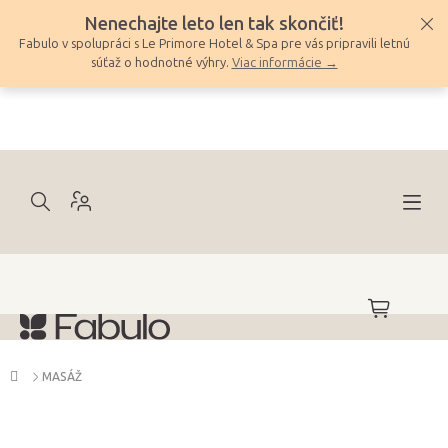
Prejsť
Nenechajte leto len tak skončiť!
na
Fabulo v spolupráci s Le Primore Hotel & Spa pre vás pripravili letnú
obsah
súťaž o hodnotné výhry.
Viac informácie →
NÁKUPNÝ
KOŠÍK
Domov
MASÁŽ