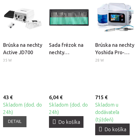
Brúska na nechty
Sada frézok na
Brúska na nechty
Active JD700
nechty
Yoshida Pro-
BeautyOne DBD-
Spray LCD
35 W
28 W
F, 30ks
43 €
6,04 €
715 €
Skladom (dod. do
Skladom (dod. do
Skladom u
24h)
24h)
dodávateľa
(týždeň)
DETAIL
Do košíka
Do košíka