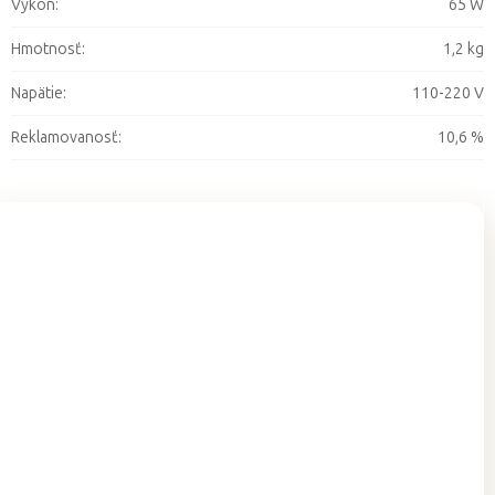
Výkon
:
65 W
Hmotnosť
:
1,2 kg
Napätie
:
110-220 V
Reklamovanosť
:
10,6 %