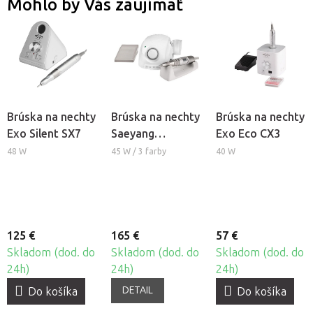
Mohlo by Vás zaujímať
Brúska na nechty
Brúska na nechty
Brúska na nechty
Exo Silent SX7
Saeyang
Exo Eco CX3
Marathon 3
48 W
45 W / 3 farby
40 W
Champion
125 €
165 €
57 €
Skladom (dod. do
Skladom (dod. do
Skladom (dod. do
24h)
24h)
24h)
DETAIL
Do košíka
Do košíka