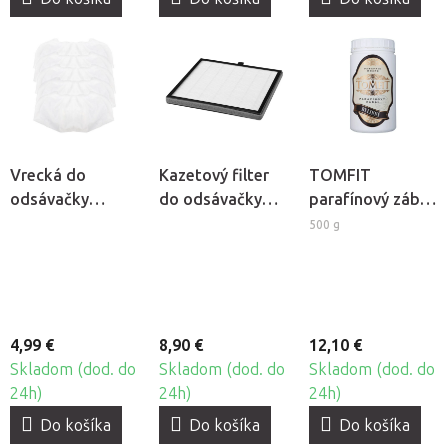
Vrecká do
Kazetový filter
TOMFIT
odsávačky
do odsávačky
parafínový zábal
prachu Wind 585,
prachu Momo J-
- bylinný
500 g
5ks
23
4,99 €
8,90 €
12,10 €
Skladom (dod. do
Skladom (dod. do
Skladom (dod. do
24h)
24h)
24h)
Do košíka
Do košíka
Do košíka