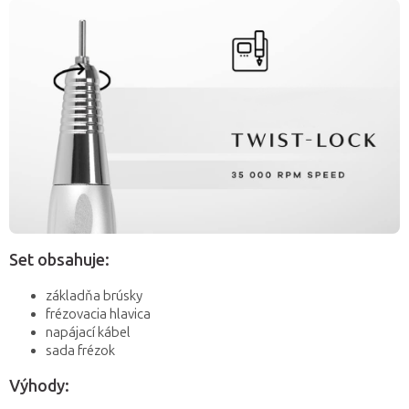
Set obsahuje:
základňa brúsky
frézovacia hlavica
napájací kábel
sada frézok
Výhody: