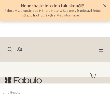
Prejsť
Nenechajte leto len tak skončiť!
na
Fabulo v spolupráci s Le Primore Hotel & Spa pre vás pripravili letnú
obsah
súťaž o hodnotné výhry.
Viac informácie →
NÁKUPNÝ
KOŠÍK
Domov
Beauty