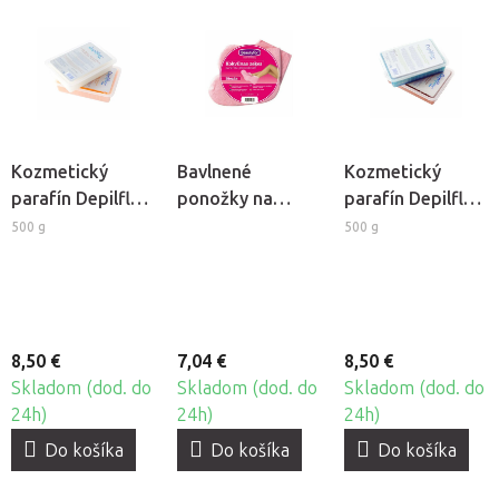
Kozmetický
Bavlnené
Kozmetický
parafín Depilflax
ponožky na
parafín Depilflax
- Bambucké
kozmetický
- Mäta
500 g
500 g
maslo
parafín, 2ks
8,50 €
7,04 €
8,50 €
Skladom (dod. do
Skladom (dod. do
Skladom (dod. do
24h)
24h)
24h)
Do košíka
Do košíka
Do košíka