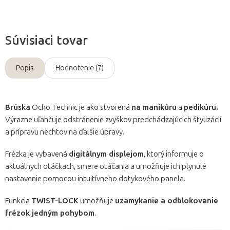
Súvisiaci tovar
Popis
Hodnotenie (7)
Brúska
Ocho Technic je ako stvorená
na manikúru
a
pedikúru.
Výrazne uľahčuje odstránenie zvyškov predchádzajúcich štylizácií
a prípravu nechtov na ďalšie úpravy.
Frézka je vybavená
digitálnym displejom
, ktorý informuje o
aktuálnych otáčkach, smere otáčania a umožňuje ich plynulé
nastavenie pomocou intuitívneho dotykového panela.
Funkcia
TWIST-LOCK
umožňuje
uzamykanie a odblokovanie
frézok jedným pohybom
.