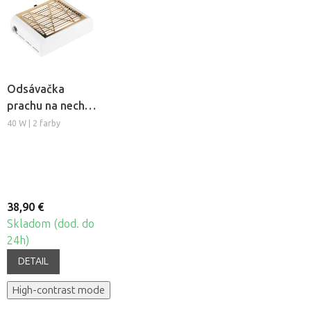
Odsávačka
prachu na nechty
Momo J-23
40 W | 2 farby
38,90 €
Skladom (dod. do
24h)
DETAIL
High-contrast mode