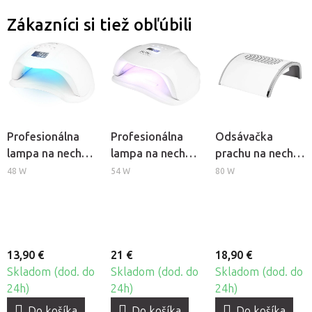
Zákazníci si tiež obľúbili
Profesionálna
Profesionálna
Odsávačka
lampa na nechty
lampa na nechty
prachu na nechty
BeautyOne UV
BeautyOne UV
Momo Basic 383
48 W
54 W
80 W
Dual LED Glow 5
LED SUN X
13,90 €
21 €
18,90 €
Skladom (dod. do
Skladom (dod. do
Skladom (dod. do
24h)
24h)
24h)
Do košíka
Do košíka
Do košíka