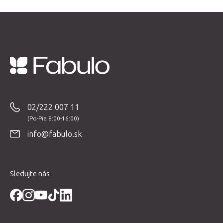
Z
á
p
02/222 007 11
ä
t
info@fabulo.sk
i
e
Sledujte nás