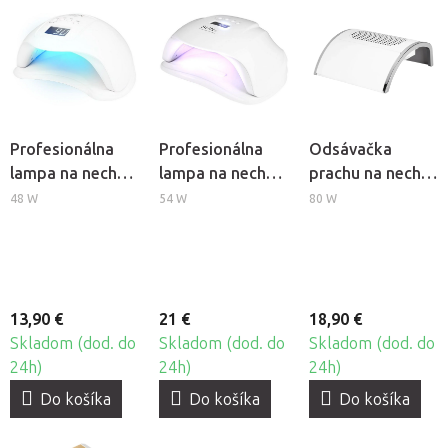
Profesionálna
Profesionálna
Odsávačka
lampa na nechty
lampa na nechty
prachu na nechty
BeautyOne UV
BeautyOne UV
Momo Basic 383
48 W
54 W
80 W
Dual LED Glow 5
LED SUN X
13,90 €
21 €
18,90 €
Skladom (dod. do
Skladom (dod. do
Skladom (dod. do
24h)
24h)
24h)
Do košíka
Do košíka
Do košíka