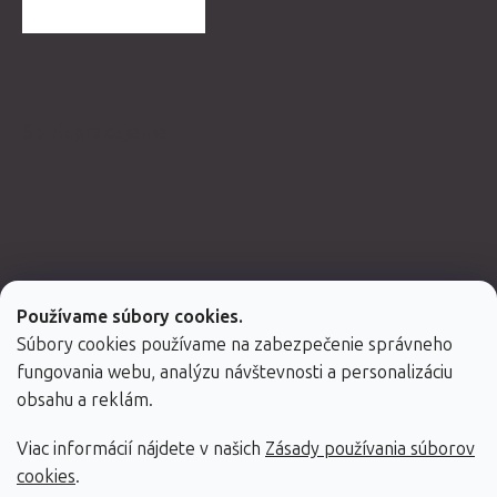
ĎALŠIE HODNOTENIA
Spolupracujeme
Používame súbory cookies.
Súbory cookies používame na zabezpečenie správneho
fungovania webu, analýzu návštevnosti a personalizáciu
obsahu a reklám.
Viac informácií nájdete v našich
Zásady používania súborov
Vytvoril Shoptet Premium
cookies
.
Copyright 2026
Fabulo.sk
. Všetky práva vyhradené.