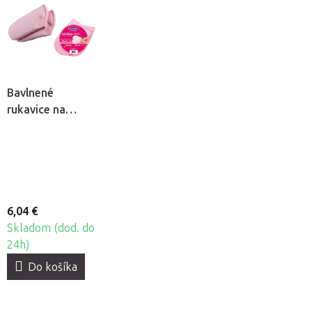
Bavlnené
rukavice na
kozmetický
parafín
Beautyfor, 2ks
6,04 €
Skladom (dod. do
24h)
Do košíka