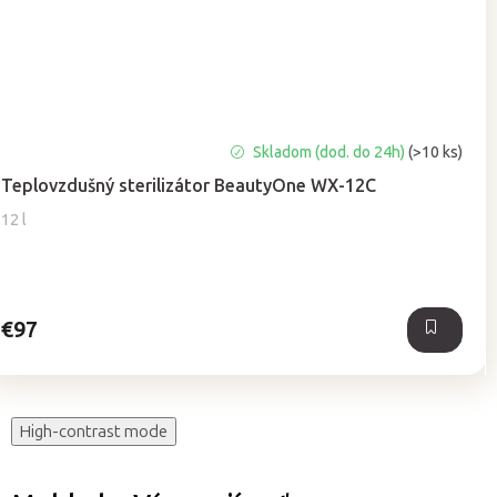
Priemerné
Skladom (dod. do 24h)
(>10 ks)
hodnotenie
Teplovzdušný sterilizátor BeautyOne WX-12C
produktu
je
12 l
5,0
z
5
hviezdičiek.
€97
High-contrast mode