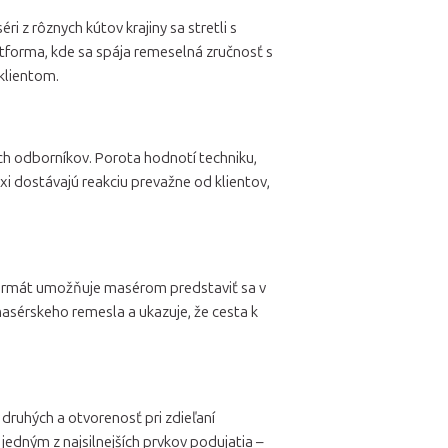
 z rôznych kútov krajiny sa stretli s
latforma, kde sa spája remeselná zručnosť s
klientom.
h odborníkov. Porota hodnotí techniku,
axi dostávajú reakciu prevažne od klientov,
 formát umožňuje masérom predstaviť sa v
masérskeho remesla a ukazuje, že cesta k
ruhých a otvorenosť pri zdieľaní
 jedným z najsilnejších prvkov podujatia –