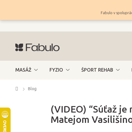
Prejsť
na
Fabulo v spoluprác
obsah
MASÁŽ
FYZIO
ŠPORT REHAB
Domov
Blog
(VIDEO) “Súťaž je 
Matejom Vasilišin