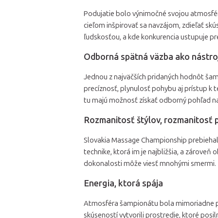
Podujatie bolo výnimočné svojou atmosférou 
cieľom inšpirovať sa navzájom, zdieľať skú
ľudskosťou, a kde konkurencia ustupuje p
Odborná spätná väzba ako nástroj
Jednou z najväčších pridaných hodnôt ša
precíznosť, plynulosť pohybu aj prístup k t
tu majú možnosť získať odborný pohľad na
Rozmanitosť štýlov, rozmanitosť 
Slovakia Massage Championship prebiehala 
technike, ktorá im je najbližšia, a zárove
dokonalosti môže viesť mnohými smermi.
Energia, ktorá spája
Atmosféra šampionátu bola mimoriadne pri
skúseností vytvorili prostredie, ktoré posi