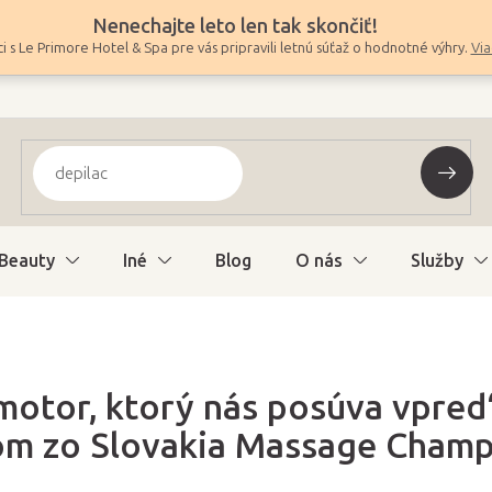
Nenechajte leto len tak skončiť!
i s Le Primore Hotel & Spa pre vás pripravili letnú súťaž o hodnotné výhry.
Via
Beauty
Iné
Blog
O nás
Služby
motor, ktorý nás posúva vpred
om zo Slovakia Massage Champ