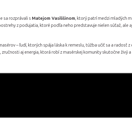
 sa rozprávali s
Matejom Vasilišinom
, ktorý patrí medzi mladých 
postrehy z podujatia, ktoré podľa neho predstavuje nielen súťaž, ale a
 masérov – ľudí, ktorých spája láska k remeslu, túžba učiť sa a radosť
 zručnosti aj energia, ktorá robí z masérskej komunity skutočne živý a r