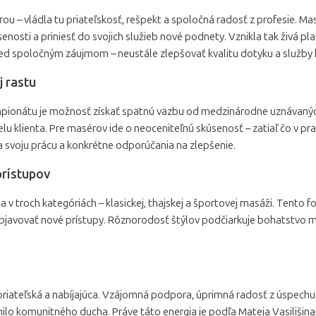
– vládla tu priateľskosť, rešpekt a spoločná radosť z profesie. Maséri
senosti a priniesť do svojich služieb nové podnety. Vznikla tak živá p
red spoločným záujmom – neustále zlepšovať kvalitu dotyku a služby 
 rastu
mpionátu je možnosť získať spätnú väzbu od medzinárodne uznávanýc
elu klienta. Pre masérov ide o neoceniteľnú skúsenosť – zatiaľ čo v pr
 svoju prácu a konkrétne odporúčania na zlepšenie.
prístupov
v troch kategóriách – klasickej, thajskej a športovej masáži. Tento
ň objavovať nové prístupy. Rôznorodosť štýlov podčiarkuje bohatstvo 
ateľská a nabíjajúca. Vzájomná podpora, úprimná radosť z úspechu d
lnilo komunitného ducha. Práve táto energia je podľa Mateja Vasilišina