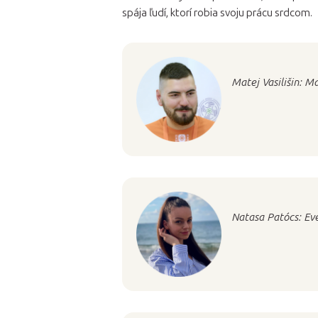
spája ľudí, ktorí robia svoju prácu srdcom.
Matej Vasilišin: M
Natasa Patócs: Ev