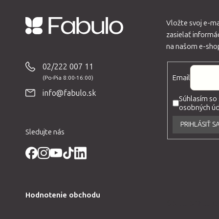
Vložte svoj e-m
zasielať inform
Z
na našom e-sho
á
p
02/222 007 11
Email
ä
t
info@fabulo.sk
Súhlasím so
i
osobných úda
e
PRIHLÁSIŤ S
Sledujte nás
Hodnotenie obchodu
Spolupracuj