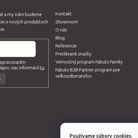
Kontakt
ail a my Vám budeme
ácie o nových produktoch
Showroom
pe.
O nás
Blog
Referencie
Predávané značky
Vernostný program Fabulo Family
 spracovaním
jov, viac informácií
tu
.
Fabulo B2B Partner program pre
veľkoodberateľov
A
eme
Používame súbory cookies.