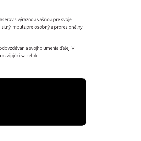
masérov s výraznou vášňou pre svoje
j silný impulz pre osobný a profesionálny
 z odovzdávania svojho umenia ďalej. V
ozvíjajúci sa celok.