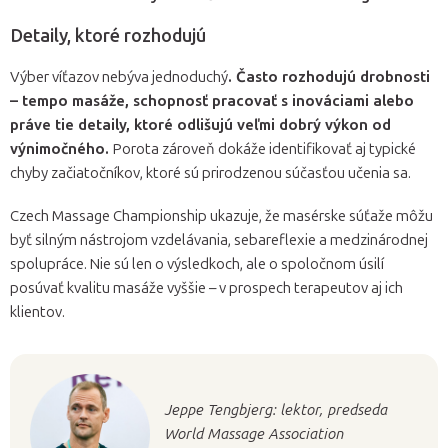
Detaily, ktoré rozhodujú
Výber víťazov nebýva jednoduchý
. Často rozhodujú drobnosti
– tempo masáže, schopnosť pracovať s inováciami alebo
práve tie detaily, ktoré odlišujú veľmi dobrý výkon od
výnimočného.
Porota zároveň dokáže identifikovať aj typické
chyby začiatočníkov, ktoré sú prirodzenou súčasťou učenia sa.
Czech Massage Championship ukazuje, že masérske súťaže môžu
byť silným nástrojom vzdelávania, sebareflexie a medzinárodnej
spolupráce. Nie sú len o výsledkoch, ale o spoločnom úsilí
posúvať kvalitu masáže vyššie – v prospech terapeutov aj ich
klientov.
Jeppe Tengbjerg: lektor, predseda
World Massage Association