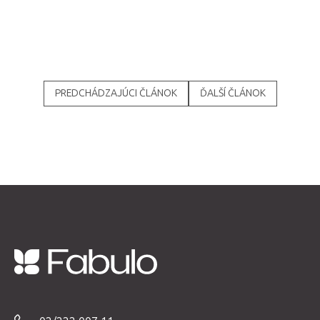
PREDCHÁDZAJÚCI ČLÁNOK
ĎALŠÍ ČLÁNOK
Z
á
p