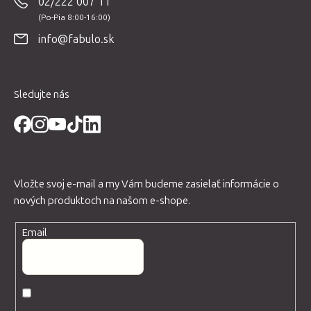
02/222 007 11
ä
t
info@fabulo.sk
i
e
Sledujte nás
Vložte svoj e-mail a my Vám budeme zasielať informácie o
nových produktoch na našom e-shope.
Email