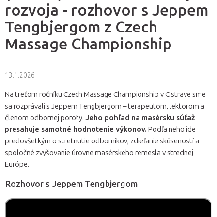
rozvoja - rozhovor s Jeppem
Tengbjergom z Czech
Massage Championship
13.1.2026
Na treťom ročníku Czech Massage Championship v Ostrave sme
sa rozprávali s Jeppem Tengbjergom – terapeutom, lektorom a
členom odbornej poroty.
Jeho pohľad na masérsku súťaž
presahuje samotné hodnotenie výkonov.
Podľa neho ide
predovšetkým o stretnutie odborníkov, zdieľanie skúseností a
spoločné zvyšovanie úrovne masérskeho remesla v strednej
Európe.
Rozhovor s Jeppem Tengbjergom