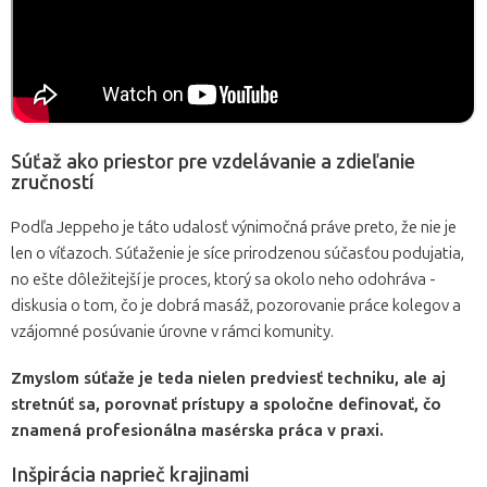
Súťaž ako priestor pre vzdelávanie a zdieľanie
zručností
Podľa Jeppeho je táto udalosť výnimočná práve preto, že nie je
len o víťazoch. Súťaženie je síce prirodzenou súčasťou podujatia,
no ešte dôležitejší je proces, ktorý sa okolo neho odohráva -
diskusia o tom, čo je dobrá masáž, pozorovanie práce kolegov a
vzájomné posúvanie úrovne v rámci komunity.
Zmyslom súťaže je teda nielen predviesť techniku, ale aj
stretnúť sa, porovnať prístupy a spoločne definovať, čo
znamená profesionálna masérska práca v praxi.
Inšpirácia naprieč krajinami