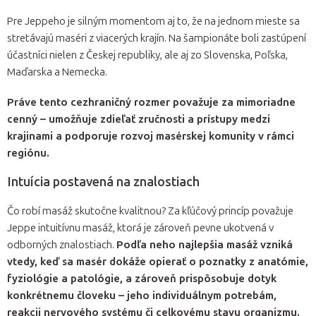
Pre Jeppeho je silným momentom aj to, že na jednom mieste sa
stretávajú maséri z viacerých krajín. Na šampionáte boli zastúpení
účastníci nielen z Českej republiky, ale aj zo Slovenska, Poľska,
Maďarska a Nemecka.
Práve tento cezhraničný rozmer považuje za mimoriadne
cenný – umožňuje zdieľať zručnosti a prístupy medzi
krajinami a podporuje rozvoj masérskej komunity v rámci
regiónu.
Intuícia postavená na znalostiach
Čo robí masáž skutočne kvalitnou? Za kľúčový princíp považuje
Jeppe intuitívnu masáž, ktorá je zároveň pevne ukotvená v
odborných znalostiach.
Podľa neho najlepšia masáž vzniká
vtedy, keď sa masér dokáže opierať o poznatky z anatómie,
fyziológie a patológie, a zároveň prispôsobuje dotyk
konkrétnemu človeku – jeho individuálnym potrebám,
reakcii nervového systému či celkovému stavu organizmu.