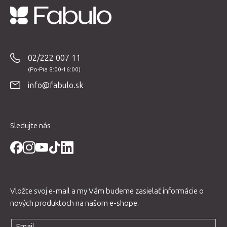
Z
á
p
02/222 007 11
ä
t
info@fabulo.sk
i
e
Sledujte nás
Vložte svoj e-mail a my Vám budeme zasielať informácie o
nových produktoch na našom e-shope.
Email