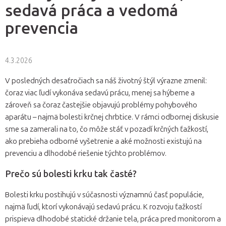
sedavá práca a vedomá
prevencia
4.3.2026
V posledných desaťročiach sa náš životný štýl výrazne zmenil:
čoraz viac ľudí vykonáva sedavú prácu, menej sa hýbeme a
zároveň sa čoraz častejšie objavujú problémy pohybového
aparátu – najmä bolesti krčnej chrbtice. V rámci odbornej diskusie
sme sa zamerali na to, čo môže stáť v pozadí krčných ťažkostí,
ako prebieha odborné vyšetrenie a aké možnosti existujú na
prevenciu a dlhodobé riešenie týchto problémov.
Prečo sú bolesti krku tak časté?
Bolesti krku postihujú v súčasnosti významnú časť populácie,
najmä ľudí, ktorí vykonávajú sedavú prácu. K rozvoju ťažkostí
prispieva dlhodobé statické držanie tela, práca pred monitorom a