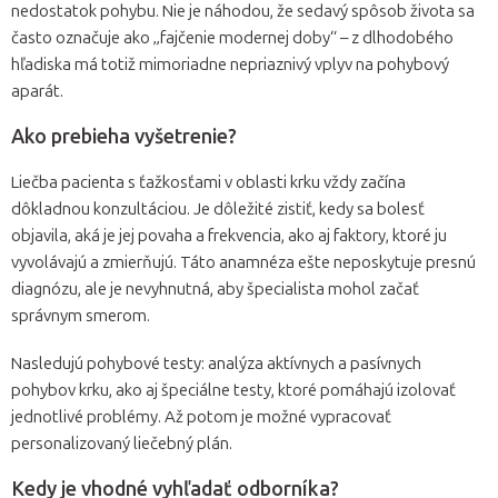
nedostatok pohybu. Nie je náhodou, že sedavý spôsob života sa
často označuje ako „fajčenie modernej doby“ – z dlhodobého
hľadiska má totiž mimoriadne nepriaznivý vplyv na pohybový
aparát.
Ako prebieha vyšetrenie?
Liečba pacienta s ťažkosťami v oblasti krku vždy začína
dôkladnou konzultáciou. Je dôležité zistiť, kedy sa bolesť
objavila, aká je jej povaha a frekvencia, ako aj faktory, ktoré ju
vyvolávajú a zmierňujú. Táto anamnéza ešte neposkytuje presnú
diagnózu, ale je nevyhnutná, aby špecialista mohol začať
správnym smerom.
Nasledujú pohybové testy: analýza aktívnych a pasívnych
pohybov krku, ako aj špeciálne testy, ktoré pomáhajú izolovať
jednotlivé problémy. Až potom je možné vypracovať
personalizovaný liečebný plán.
Kedy je vhodné vyhľadať odborníka?