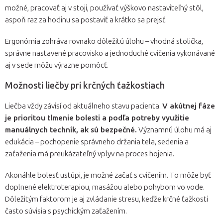
možné, pracovať aj v stoji, používať výškovo nastaviteľný stôl,
aspoň raz za hodinu sa postaviť a krátko sa prejsť.
Ergonómia zohráva rovnako dôležitú úlohu – vhodná stolička,
správne nastavené pracovisko a jednoduché cvičenia vykonávané
aj v sede môžu výrazne pomôcť.
Možnosti liečby pri krčných ťažkostiach
Liečba vždy závisí od aktuálneho stavu pacienta.
V akútnej fáze
je prioritou tlmenie bolesti a podľa potreby využitie
manuálnych techník, ak sú bezpečné.
Významnú úlohu má aj
edukácia – pochopenie správneho držania tela, sedenia a
zaťaženia má preukázateľný vplyv na proces hojenia.
Akonáhle bolesť ustúpi, je možné začať s cvičením. To môže byť
doplnené elektroterapiou, masážou alebo pohybom vo vode.
Dôležitým faktorom je aj zvládanie stresu, keďže krčné ťažkosti
často súvisia s psychickým zaťažením.