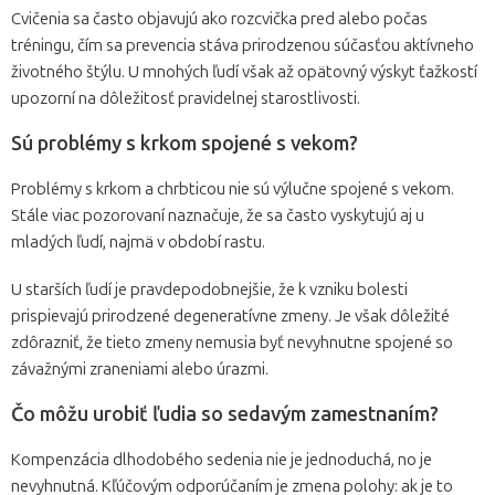
Cvičenia sa často objavujú ako rozcvička pred alebo počas
tréningu, čím sa prevencia stáva prirodzenou súčasťou aktívneho
životného štýlu. U mnohých ľudí však až opätovný výskyt ťažkostí
upozorní na dôležitosť pravidelnej starostlivosti.
Sú problémy s krkom spojené s vekom?
Problémy s krkom a chrbticou nie sú výlučne spojené s vekom.
Stále viac pozorovaní naznačuje, že sa často vyskytujú aj u
mladých ľudí, najmä v období rastu.
U starších ľudí je pravdepodobnejšie, že k vzniku bolesti
prispievajú prirodzené degeneratívne zmeny. Je však dôležité
zdôrazniť, že tieto zmeny nemusia byť nevyhnutne spojené so
závažnými zraneniami alebo úrazmi.
Čo môžu urobiť ľudia so sedavým zamestnaním?
Kompenzácia dlhodobého sedenia nie je jednoduchá, no je
nevyhnutná. Kľúčovým odporúčaním je zmena polohy: ak je to