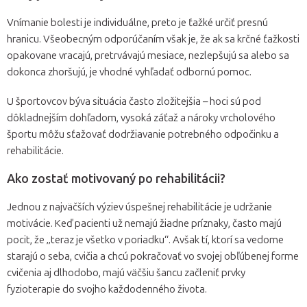
Vnímanie bolesti je individuálne, preto je ťažké určiť presnú
hranicu. Všeobecným odporúčaním však je, že ak sa krčné ťažkosti
opakovane vracajú, pretrvávajú mesiace, nezlepšujú sa alebo sa
dokonca zhoršujú, je vhodné vyhľadať odbornú pomoc.
U športovcov býva situácia často zložitejšia – hoci sú pod
dôkladnejším dohľadom, vysoká záťaž a nároky vrcholového
športu môžu sťažovať dodržiavanie potrebného odpočinku a
rehabilitácie.
Ako zostať motivovaný po rehabilitácii?
Jednou z najväčších výziev úspešnej rehabilitácie je udržanie
motivácie. Keď pacienti už nemajú žiadne príznaky, často majú
pocit, že „teraz je všetko v poriadku“. Avšak tí, ktorí sa vedome
starajú o seba, cvičia a chcú pokračovať vo svojej obľúbenej forme
cvičenia aj dlhodobo, majú väčšiu šancu začleniť prvky
fyzioterapie do svojho každodenného života.