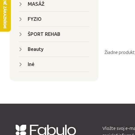
n
MASÁŽ
ý
p
FYZIO
a
ŠPORT REHAB
n
e
Beauty
l
Žiadne produkt
Iné
Vložte svoj e-m