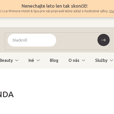
Nenechajte leto len tak skončiť!
i s Le Primore Hotel & Spa pre vás pripravili letnú súťaž o hodnotné výhry.
Via
Beauty
Iné
Blog
O nás
Služby
NDA