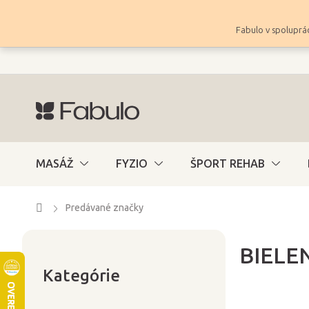
Prejsť
na
Fabulo v spoluprác
obsah
MASÁŽ
FYZIO
ŠPORT REHAB
Domov
Predávané značky
BIELE
Preskočiť
B
kategórie
Kategórie
o
č