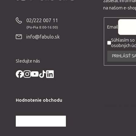
zasielať inform
Z
na našom e-sho
á
p
02/222 007 11
Email
ä
t
info@fabulo.sk
Súhlasím so
i
osobných úda
e
PRIHLÁSIŤ S
Sledujte nás
Hodnotenie obchodu
Spolupracuj
ĎALŠIE HODNOTENIA