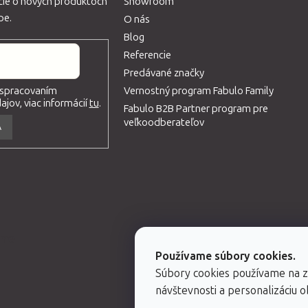
ácie o nových produktoch
Showroom
pe.
O nás
Blog
Referencie
Predávané značky
Vernostný program Fabulo Family
 spracovaním
jov, viac informácií
tu
.
Fabulo B2B Partner program pre
veľkoodberateľov
A
eme
Používame súbory cookies.
Súbory cookies používame na 
návštevnosti a personalizáciu 