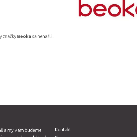
y značky
Beoka
sa nenašli...
Kontakt
ail a my Vám budeme