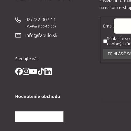
zasielať inform
Z
na našom e-sho
á
p
02/222 007 11
Email
ä
t
info@fabulo.sk
Súhlasím so
i
osobných úda
e
PRIHLÁSIŤ S
Sledujte nás
Hodnotenie obchodu
Spolupracuj
ĎALŠIE HODNOTENIA