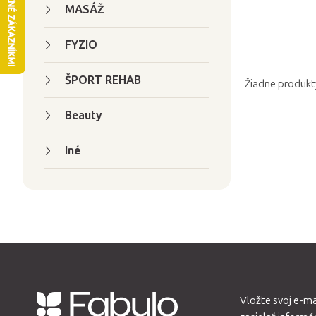
n
MASÁŽ
ý
p
FYZIO
a
ŠPORT REHAB
n
Žiadne produkt
e
Beauty
l
Iné
Vložte svoj e-m