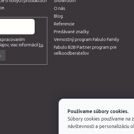
ácie o nových produktoch
Showroom
pe.
O nás
Blog
Referencie
Predávané značky
Vernostný program Fabulo Family
 spracovaním
jov, viac informácií
tu
.
Fabulo B2B Partner program pre
veľkoodberateľov
A
eme
Používame súbory cookies.
Súbory cookies používame na 
návštevnosti a personalizáciu 