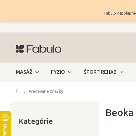
Prejsť
na
Fabulo v spoluprác
obsah
MASÁŽ
FYZIO
ŠPORT REHAB
Domov
Predávané značky
Beoka
Preskočiť
B
kategórie
Kategórie
o
č