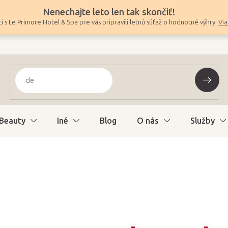
Nenechajte leto len tak skončiť!
i s Le Primore Hotel & Spa pre vás pripravili letnú súťaž o hodnotné výhry.
Via
Beauty
Iné
Blog
O nás
Služby