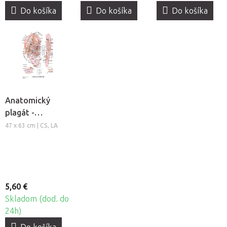
Do košíka
Do košíka
Do košíka
Anatomický
plagát -
Aurikuloterapia
47 x 63 cm | CS, LA
5,60 €
Skladom (dod. do
24h)