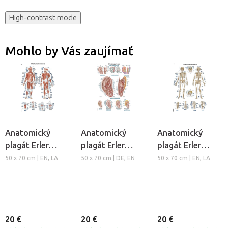
High-contrast mode
Mohlo by Vás zaujímať
Anatomický
Anatomický
Anatomický
plagát Erler
plagát Erler
plagát Erler
Zimmer - Svalová
Zimmer -
Zimmer - Kostra
50 x 70 cm | EN, LA
50 x 70 cm | DE, EN
50 x 70 cm | EN, LA
sústava človeka
Aurikuloterapia
človeka
20 €
20 €
20 €