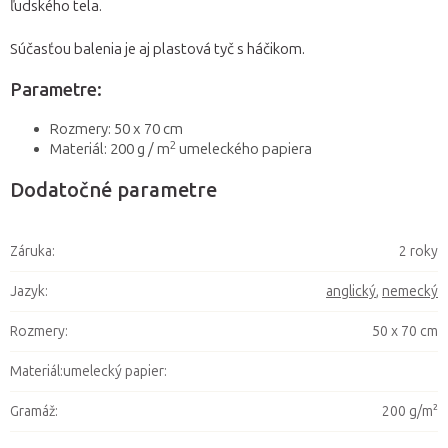
ľudského tela.
Súčasťou balenia je aj plastová tyč s háčikom.
Parametre:
Rozmery: 50 x 70 cm
2
Materiál: 200 g / m
umeleckého papiera
Dodatočné parametre
Záruka
:
2 roky
Jazyk
:
anglický
,
nemecký
Rozmery
:
50 x 70 cm
Materiál:umelecký papier
:
Gramáž
:
200 g/m²