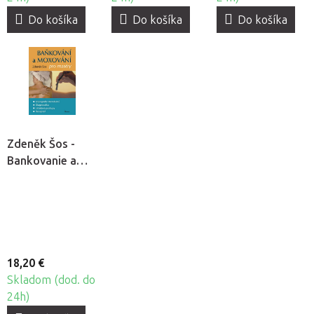
Do košíka
Do košíka
Do košíka
Zdeněk Šos -
Bankovanie a
moxovanie pre
masérov
18,20 €
Skladom (dod. do
24h)