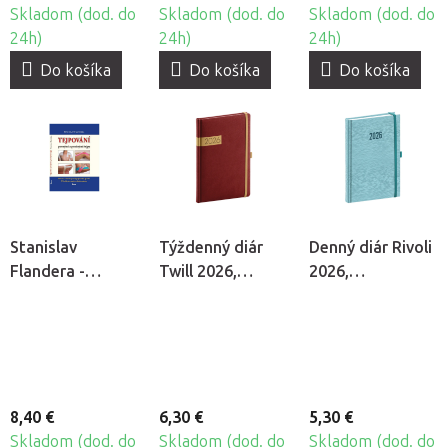
Skladom (dod. do
Skladom (dod. do
Skladom (dod. do
24h)
24h)
24h)
Do košíka
Do košíka
Do košíka
Stanislav
Týždenný diár
Denný diár Rivoli
Flandera -
Twill 2026,
2026,
Tejpovanie
bordový
svetlomodrý
pevnými a
pružnými tejpmi
8,40 €
6,30 €
5,30 €
Skladom (dod. do
Skladom (dod. do
Skladom (dod. do