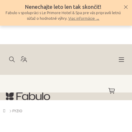
Prejsť
Nenechajte leto len tak skončiť!
na
Fabulo v spolupráci s Le Primore Hotel & Spa pre vás pripravili letnú
obsah
súťaž o hodnotné výhry.
Viac informácie →
NÁKUPNÝ
KOŠÍK
Domov
FYZIO