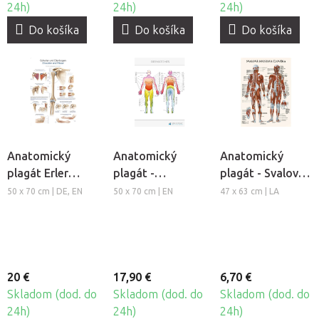
24h)
24h)
24h)
Do košíka
Do košíka
Do košíka
Anatomický
Anatomický
Anatomický
plagát Erler
plagát -
plagát - Svalová
Zimmer -
Dermatómy
sústava človeka
50 x 70 cm | DE, EN
50 x 70 cm | EN
47 x 63 cm | LA
Rameno a lakeť
20 €
17,90 €
6,70 €
Skladom (dod. do
Skladom (dod. do
Skladom (dod. do
24h)
24h)
24h)