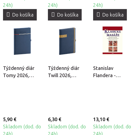
24h)
24h)
24h)
Do košíka
Do košíka
Do košíka
Týždenný diár
Týždenný diár
Stanislav
Tomy 2026,
Twill 2026,
Flandera -
modrý
modrý
Klasické masáže
5,90 €
6,30 €
13,10 €
Skladom (dod. do
Skladom (dod. do
Skladom (dod. do
24h)
24h)
24h)