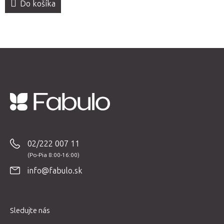
Do košíka
Z
á
p
02/222 007 11
ä
t
info@fabulo.sk
i
e
Sledujte nás