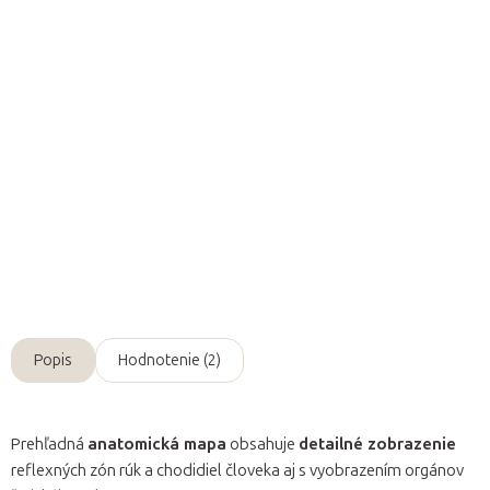
Pridať do košíka
Vysoko kvalitný
anatomický plagát
zobrazujúci
reflexné zóny
rúk
a
reflexné zóny chodidiel
človeka s popismi
v angličtine
a
nemčine
.
Detailné informácie
Opýtať sa
Popis
Hodnotenie (2)
Prehľadná
anatomická mapa
obsahuje
detailné zobrazenie
reflexných zón rúk a chodidiel človeka aj s vyobrazením orgánov