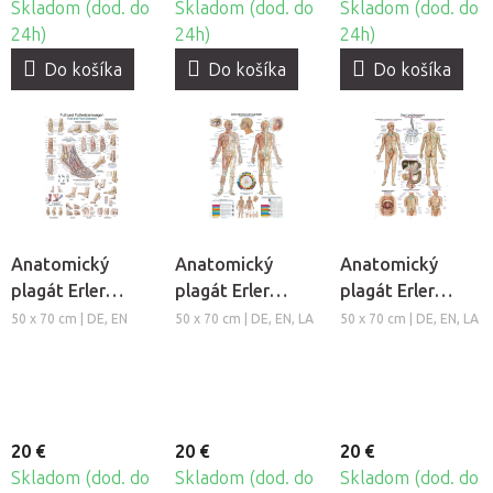
Skladom (dod. do
Skladom (dod. do
Skladom (dod. do
24h)
24h)
24h)
Do košíka
Do košíka
Do košíka
Anatomický
Anatomický
Anatomický
plagát Erler
plagát Erler
plagát Erler
Zimmer - Noha a
Zimmer -
Zimmer -
50 x 70 cm | DE, EN
50 x 70 cm | DE, EN, LA
50 x 70 cm | DE, EN, LA
členok
Akupunktúra
Lymfatický
tela
systém človeka
20 €
20 €
20 €
Skladom (dod. do
Skladom (dod. do
Skladom (dod. do