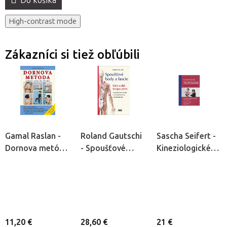
Do košíka
High-contrast mode
Zákazníci si tiež obľúbili
Gamal Raslan -
Roland Gautschi
Sascha Seifert -
Dornova metóda
- Spoušťové
Kineziologické
- Jemná cesta ku
body a fascie
tejpovanie
stredu
11,20 €
28,60 €
21 €