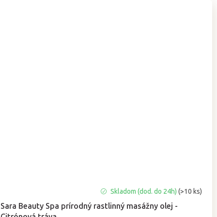
Priemerné
Skladom (dod. do 24h)
(>10 ks)
hodnotenie
Sara Beauty Spa prírodný rastlinný masážny olej -
produktu
Citrónová tráva