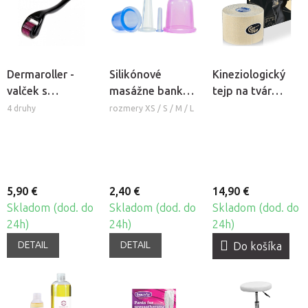
Dermaroller -
Silikónové
Kineziologický
valček s
masážne banky
tejp na tvár
mikroihlami
Fabulo Bell
CureTape®
4 druhy
rozmery XS / S / M / L
Beauty
5,90 €
2,40 €
14,90 €
Skladom (dod. do
Skladom (dod. do
Skladom (dod. do
24h)
24h)
24h)
DETAIL
DETAIL
Do košíka