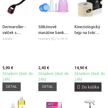
Dermaroller -
Silikónové
Kineziologický
valček s
masážne banky
tejp na tvár
mikroihlami
Fabulo Bell
CureTape®
4 druhy
rozmery XS / S / M / L
Beauty
5,90 €
2,40 €
14,90 €
Skladom (dod. do
Skladom (dod. do
Skladom (dod. do
24h)
24h)
24h)
DETAIL
DETAIL
Do košíka