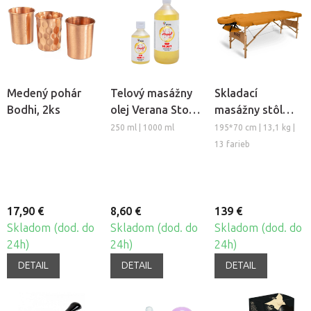
Medený pohár
Telový masážny
Skladací
Bodhi, 2ks
olej Verana Stop
masážny stôl
Celulitíde
TANDEM Basic-2
250 ml | 1000 ml
195*70 cm | 13,1 kg |
13 farieb
17,90 €
8,60 €
139 €
Skladom (dod. do
Skladom (dod. do
Skladom (dod. do
24h)
24h)
24h)
DETAIL
DETAIL
DETAIL