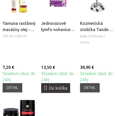
Yamuna rastlinný
Jednorazové
Kozmetická
masážny olej -
lymfo nohavice z
stolička Tandem
Hrozno
netkanej textílie
COS
250 ml | 1000 ml
biela / krémová /
Beautyfor®, 10ks
čierna
7,20 €
13,50 €
39,90 €
Skladom (dod. do
Skladom (dod. do
Skladom (dod. do
24h)
24h)
24h)
DETAIL
DETAIL
Do košíka