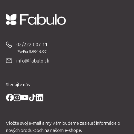
Z
á
p
02/222 007 11
ä
t
info@fabulo.sk
i
e
Sledujte nás
Vložte svoj e-mail a my Vám budeme zasielať informácie o
nových produktoch na našom e-shope.