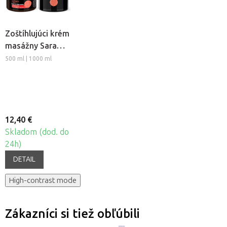
Zoštíhlujúci krém
masážny Sara
Beauty Spa -
500 ml | 1000 ml
Thermo Chili
12,40 €
Skladom (dod. do
24h)
DETAIL
High-contrast mode
Zákazníci si tiež obľúbili