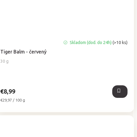
Priemerné
Skladom (dod. do 24h)
(>10 ks)
hodnotenie
Tiger Balm - červený
produktu
je
30 g
4,9
z
5
hviezdičiek.
€8,99
Jednotková
€29,97 / 100 g
cena: