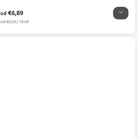
5
hviezdičiek.
€6,89
od
Jednotková
od €0,50 / 10 ml
cena: