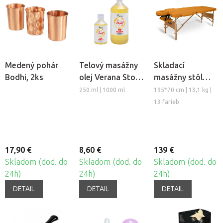
Medený pohár
Telový masážny
Skladací
Bodhi, 2ks
olej Verana Stop
masážny stôl
Celulitíde
TANDEM Basic-2
250 ml | 1000 ml
195*70 cm | 13,1 kg |
13 farieb
17,90 €
8,60 €
139 €
Skladom (dod. do
Skladom (dod. do
Skladom (dod. do
24h)
24h)
24h)
DETAIL
DETAIL
DETAIL