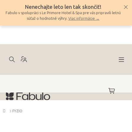
Prejsť
Nenechajte leto len tak skončiť!
na
Fabulo v spolupráci s Le Primore Hotel & Spa pre vás pripravili letnú
obsah
súťaž o hodnotné výhry.
Viac informácie →
NÁKUPNÝ
KOŠÍK
Domov
FYZIO