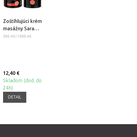
Zoštíhlujúci krém
masážny Sara
Beauty Spa -
500 ml | 1000 ml
Thermo Chili
12,40 €
Skladom (dod. do
24h)
DETAIL