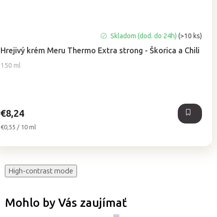
Priemerné
Skladom (dod. do 24h)
(>10 ks)
hodnotenie
Hrejivý krém Meru Thermo Extra strong - Škorica a Chili
produktu
je
150 ml
5,0
z
5
hviezdičiek.
€8,24
Jednotková
€0,55 / 10 ml
cena:
High-contrast mode
Mohlo by Vás zaujímať