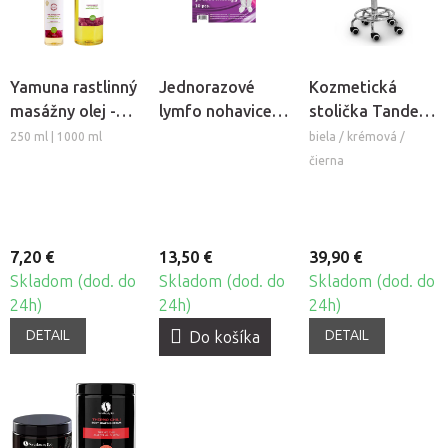
Yamuna rastlinný
Jednorazové
Kozmetická
masážny olej -
lymfo nohavice z
stolička Tandem
Hrozno
netkanej textílie
COS
250 ml | 1000 ml
biela / krémová /
Beautyfor®, 10ks
čierna
7,20 €
13,50 €
39,90 €
Skladom (dod. do
Skladom (dod. do
Skladom (dod. do
24h)
24h)
24h)
DETAIL
DETAIL
Do košíka