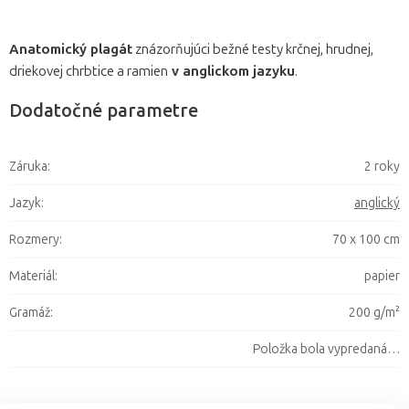
Anatomický plagát
znázorňujúci bežné testy krčnej, hrudnej,
driekovej chrbtice a ramien
v anglickom jazyku
.
Dodatočné parametre
Záruka
:
2 roky
Jazyk
:
anglický
Rozmery
:
70 x 100 cm
Materiál
:
papier
Gramáž
:
200 g/m²
Položka bola vypredaná…