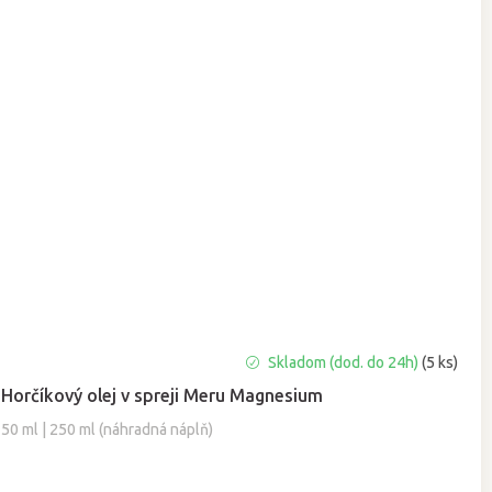
Priemerné
Skladom (dod. do 24h)
(5 ks)
hodnotenie
Horčíkový olej v spreji Meru Magnesium
produktu
je
50 ml | 250 ml (náhradná náplň)
5,0
z